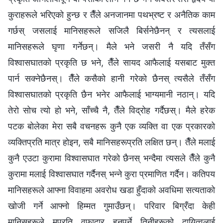
कुराहरूले भरिएको हुन्छ र तैँले अनजानमा पथभ्रष्ट र अनैतिक काम
गर्छस् जसलाई मानिसहरूले सजिलै बिर्सनेछैनन् र त्यसलाई
मानिसहरूले घृणा गर्नेछन्। मैले भने जसरी नै यदि तँसँग
विश्‍वासघातको प्रकृति छ भने, तैँले सायद आफैलाई यसबाट मुक्त
पार्न सक्नेछैनस्। तैँले कसैको हानी गरेको छैनस् त्यसैले तँसँग
विश्‍वासघातको प्रकृति छैन भनेर आफैलाई भाग्यमानी नठान्। यदि
तेरो सोच त्यो हो भने, साँच्चै नै, तैँले विद्रोह गर्दैछस्। मैले हरेक
पटक बोलेका मेरा सबै वचनहरू कुनै एक व्यक्ति वा एक प्रकारको
व्यक्तिप्रति मात्र होइन, सबै मानिसहरूप्रति लक्षित छन्। तैँले मलाई
कुनै एउटा कुरामा विश्‍वासघात गरेको छैनस् भन्दैमा त्यसले तैँले कुनै
कुरामा मलाई विश्‍वासघात गर्दैनस् भन्‍ने कुरा प्रमाणित गर्दैन। कतिपय
मानिसहरूले आफ्ना विवाहमा अवरोध खडा हुँदाको अवधिमा सत्यताको
खोजी गर्ने आफ्नो हिम्मत गुमाउँछन्। परिवार बिग्रँदा केही
मानिसहरूले मप्रति वफादार हुनुपर्ने तिनीहरूको दायित्वलाई