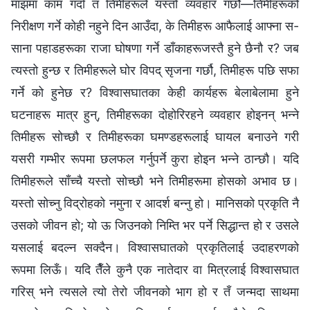
माझमा काम गर्दा त तिमीहरूले यस्तो व्यवहार गर्छौ—तिमीहरूको
निरीक्षण गर्ने कोही नहुने दिन आउँदा, के तिमीहरू आफैलाई आफ्‍ना स-
साना पहाडहरूका राजा घोषणा गर्ने डाँकाहरूजस्तै हुने छैनौ र? जब
त्यस्तो हुन्छ र तिमीहरूले घोर विपद् सृजना गर्छौ, तिमीहरू पछि सफा
गर्ने को हुनेछ र? विश्‍वासघातका केही कार्यहरू बेलाबेलामा हुने
घटनाहरू मात्र हुन्, तिमीहरूका दोहोरिरहने व्यवहार होइनन् भन्‍ने
तिमीहरू सोच्छौ र तिमीहरूका घमण्डहरूलाई घायल बनाउने गरी
यसरी गम्भीर रूपमा छलफल गर्नुपर्ने कुरा होइन भन्‍ने ठान्छौ। यदि
तिमीहरूले साँच्चै यस्तो सोच्छौ भने तिमीहरूमा होसको अभाव छ।
यस्तो सोच्‍नु विद्रोहको नमुना र आदर्श बन्‍नु हो। मानिसको प्रकृति नै
उसको जीवन हो; यो ऊ जिउनको निम्ति भर पर्ने सिद्धान्त हो र उसले
यसलाई बदल्न सक्दैन। विश्‍वासघातको प्रकृतिलाई उदाहरणको
रूपमा लिऊँ। यदि तैँले कुनै एक नातेदार वा मित्रलाई विश्‍वासघात
गरिस् भने त्यसले त्यो तेरो जीवनको भाग हो र तँ जन्मदा साथमा