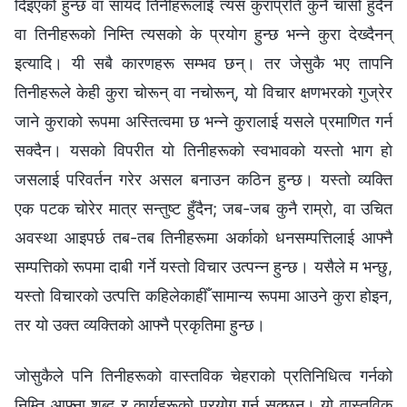
दिइएको हुन्छ वा सायद तिनीहरूलाई त्यस कुराप्रति कुनै चासो हुँदैन
वा तिनीहरूको निम्ति त्यसको के प्रयोग हुन्छ भन्‍ने कुरा देख्दैनन्
इत्यादि। यी सबै कारणहरू सम्भव छन्। तर जेसुकै भए तापनि
तिनीहरूले केही कुरा चोरून् वा नचोरून्, यो विचार क्षणभरको गुज्रेर
जाने कुराको रूपमा अस्तित्वमा छ भन्‍ने कुरालाई यसले प्रमाणित गर्न
सक्दैन। यसको विपरीत यो तिनीहरूको स्वभावको यस्तो भाग हो
जसलाई परिवर्तन गरेर असल बनाउन कठिन हुन्छ। यस्तो व्यक्ति
एक पटक चोरेर मात्र सन्तुष्ट हुँदैन; जब-जब कुनै राम्रो, वा उचित
अवस्था आइपर्छ तब-तब तिनीहरूमा अर्काको धनसम्पत्तिलाई आफ्नै
सम्पत्तिको रूपमा दाबी गर्ने यस्तो विचार उत्पन्‍न हुन्छ। यसैले म भन्छु,
यस्तो विचारको उत्पत्ति कहिलेकाहीँ सामान्य रूपमा आउने कुरा होइन,
तर यो उक्त व्यक्तिको आफ्नै प्रकृतिमा हुन्छ।
जोसुकैले पनि तिनीहरूको वास्तविक चेहराको प्रतिनिधित्व गर्नको
निम्ति आफ्ना शब्द र कार्यहरूको प्रयोग गर्न सक्छन्। यो वास्तविक