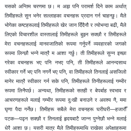
यसको अन्तिम चरणमा छ। म अझ पनि परामर्श दिने काम अर्थात्
तिमीहरूले सुन भनेर सल्लाहका वचनहरू प्रदान गर्न चाहन्छु। मैले
भोगेका कष्टहरूलाई तिमीहरूले खेर जान दिँदैनौ र त्योभन्दा बढी, मैले
लिएको विचारशील वास्तालाई तिमीहरूले बुझ्‍न सक्छौ र तिमीहरूले
मेरा वचनहरूलाई मानवजातिको रूपमा गर्नुपर्ने व्यवहारको जगको
रूपमा लिन्छौ भन्‍ने मात्रै म आशा गर्छु। ती तिमीहरूले सुन्‍न इच्छा
गरेका वचनहरू भए पनि नभए पनि, ती तिमीहरूले आनन्दसाथ
स्वीकार गर्ने भए पनि नगर्ने भए पनि, वा तिमीहरूले तिनलाई असजिलो
मानेर मात्रै स्वीकार गर्न सके पनि, तिमीहरूले तिनीहरूलाई गम्भीर
रूपमा लिनैपर्छ। अन्यथा, तिमीहरूको सतही र बेपर्बाह स्वभाव र
आचरणहरूले मलाई गम्भीर रूपमा दुःखी बनाउने र अवश्य नै, ममा
घृणा पैदा गर्नेछ। तिमीहरू सबैले मेरा वचनहरू घरीघरी—हजारौँ
पटक—पढ्न सक्छौ र तिनलाई हृदयबाटै जान्‍न पुग्‍नेछौ भन्‍ने मलाई
धेरै आशा छ। यसरी मात्र मैले तिमीहरूमाथि राखेका अपेक्षाहरूमा