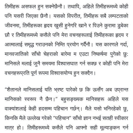
तिमीहरू असफल हुन सक्‍नेछैनौ। तथापि, अहिले तिमीहरूमध्ये कोही
पनि यसरी जिएका छैनौ। यसको विपरीत, तिमीहरू सबै लम्पटताको
जीवनमा, तिमीहरूका हृदय खुसी हुनेगरि खाने र पिउने कुरामा डुबेका
छौ र तिमीहरूमध्ये कसैले पनि मेरा वचनहरूलाई तिमीहरूका हृदय र
आत्मालाई समृद्ध गराउनको निम्ति प्रयोग गर्दैनौ। यस कारणले गर्दा,
मानवजातिको साँचो चेहराको बारेमा म एउटा निष्कर्षमा पुगेको छु:
मानिसले मलाई जुनै समयमा विश्‍वासघात गर्न सक्छ र कोही पनि मेरा
वचनहरूप्रति पूर्ण रूपमा विश्‍वासयोग्‍य हुन सक्दैन।
“शैतानले मानिसलाई यति भ्रष्ट पारेको छ कि ऊसँग अब उप्रान्त
मानिसको स्वरूप नै छैन।” बहुसङ्ख्यक मानिसहरू अहिले यस
वाक्यांशलाई केही हदसम्म पहिचान गर्छन्। मैले यसो भनिरहेको छु,
किनकि मैले उल्‍लेख गरेको “पहिचान” साँचो ज्ञान नभई सतही स्वीकार
मात्र हो। तिमीहरूमध्ये कसैले पनि आफ्नो सही मूल्याङ्कन गर्न