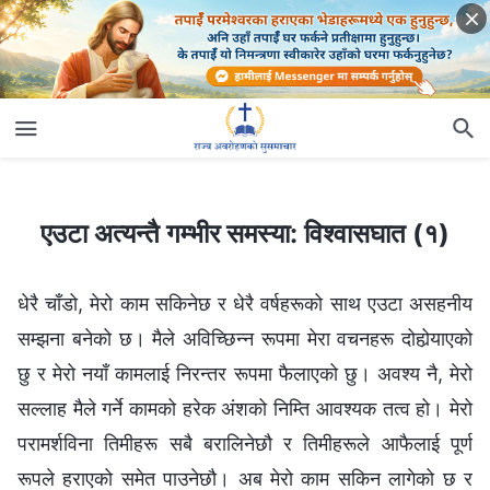
एउटा अत्यन्तै गम्भीर समस्या: विश्‍वासघात (१)
एउटा अत्यन्तै गम्भीर समस्या: विश्‍वासघात (१)
धेरै चाँडो, मेरो काम सकिनेछ र धेरै वर्षहरूको साथ एउटा असहनीय
सम्झना बनेको छ। मैले अविच्छिन्‍न रूपमा मेरा वचनहरू दोहोर्‍याएको
छु र मेरो नयाँ कामलाई निरन्तर रूपमा फैलाएको छु। अवश्य नै, मेरो
सल्लाह मैले गर्ने कामको हरेक अंशको निम्ति आवश्यक तत्व हो। मेरो
परामर्शविना तिमीहरू सबै बरालिनेछौ र तिमीहरूले आफैलाई पूर्ण
रूपले हराएको समेत पाउनेछौ। अब मेरो काम सकिन लागेको छ र