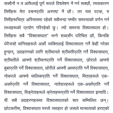
सक्दैनौ न त आफैलाई पूर्ण रूपले विश्‍लेषण नै गर्न सक्छौ, त्यसकारण
तिमीहरू मेरा वचनप्रति अस्पष्ट नै छौ। तर यस पटक, म
तिमीहरूभित्र अस्तित्वमा रहेको सबैभन्दा गम्भीर समस्याको वर्णन गर्न
तथ्यहरूको प्रयोग गरिरहेको छु। त्यो समस्या विश्‍वासघात हो।
तिमीहरू सबै “विश्‍वासघात” भन्‍ने शब्दसँग परिचित छौ, किनकि
धेरैजसो मानिसहरूले अर्को व्यक्तिलाई विश्‍वासघात गर्ने केही गरेका
हुन्छन्, उदाहरणको लागि श्रीमानले श्रीमतीप्रति गर्ने विश्‍वासघात,
श्रीमतीले आफ्नो श्रीमानप्रति गर्ने विश्‍वासघात, छोराले आफ्नो
बुबाप्रति गर्ने विश्‍वासघात, छोरीले आफ्नी आमाप्रति गर्ने विश्‍वासघात,
नोकरले आफ्नो मालिकप्रति गर्ने विश्‍वासघात, मित्रहरूले एक-
अर्काप्रति गर्ने विश्‍वासघात, नातेदारहरूले एक-अर्काप्रति गर्ने
विश्‍वासघात, विक्रेताहरूले क्रेताहरूप्रति गर्ने विश्‍वासघात इत्यादि।
यी सबै उदाहरणहरूमा विश्‍वासघातको सार सम्मिलित छन्।
छोटकरीमा, विश्‍वासघात यस्तो व्यवहार हो जसले मानवताको हराएको