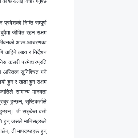
र्यहरूलाई विचार गर्नुपर्छ
्रवेशको निम्ति सम्पूर्ण
दुवैमा जीवित रहन सक्षम
निक जीवनको आत्म-आचरणका
गि चाहिने लक्ष्य र निर्देशन
मानिस कसरी परमेश्‍वरप्रति
स्तित्व सुनिश्‍चित गर्ने
ियो हुन र खडा हुन सक्षम
वजातिले सामान्य मानवता
 हुन्छन्, सृष्‍टिकर्ताले
हुन्छन्। ती सङ्‍केत बत्ती
भूति हुन् जसले मानिसहरूले
्छन्, ती मापदण्डहरू हुन्