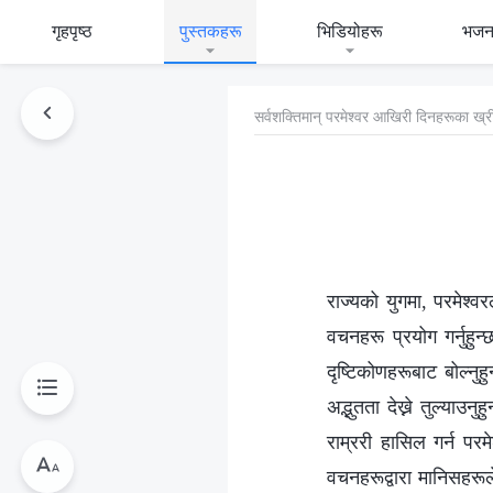
गृहपृष्ठ
पुस्तकहरू
भिडियोहरू
भजन
सर्वशक्तिमान्‌ परमेश्‍वर आखिरी दिनहरूका ख
राज्यको युगमा, परमेश्‍वर
वचनहरू प्रयोग गर्नुहुन
दृष्टिकोणहरूबाट बोल्नुहु
अद्भुतता देख्ने तुल्याउ
राम्ररी हासिल गर्न पर
वचनहरूद्वारा मानिसहरूले