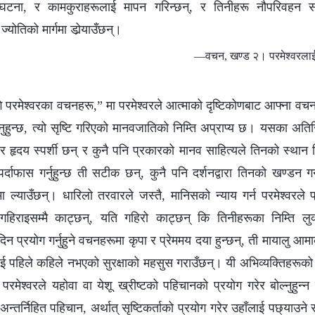
 घटना, र कामकुराहरूलाई मापन गरिन्छन्, र तिनीहरू नौपरिवहन 
्योतिको मार्गमा डोर्‍याउँछन्।
—वचन, खण्ड २। परमेश्‍वरलाई च
लागि परमेश्‍वरका वचनहरू,” मा परमेश्‍वरले आत्माको दृष्टिकोणबाट आफ्ना वच
्‍नुहुन्छ, त्यो सृष्टि गरिएको मानवजातिको निम्ति अप्राप्य छ। यसका अत
 र हृदय स्पर्शी छन् र कुनै पनि प्रकारको मानव साहित्यले तिनको स्थान
र्दाफास गर्नुहुन्छ ती सटीक छन्, कुनै पनि दर्शनद्वारा तिनको खण्डन ग
्याउँछन्। धारिलो तरवारले जस्तै, मानिसको न्याय गर्न परमेश्‍वरले प्
िराइसम्‍मै काट्छन्, यति गहिरो काट्छन् कि तिनीहरूका निम्ति लुक्‍
िन प्रयोग गर्नुहुने वचनहरूमा कृपा र प्रेममय दया हुन्छन्, ती मायालु आमाक
 पहिले कहिले नभएको सुरक्षाको महसुस गराउँछन्। यी अभिव्यक्तिहरूको स
रमेश्‍वरले यहोवा वा येशू ख्रीष्टको पहिचानको प्रयोग गरेर बोल्‍नुहु
अन्तर्निहित पहिचान, अर्थात् सृष्टिकर्ताको प्रयोग गरेर उहाँलाई पछ्याउने