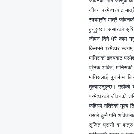
जीवनको मार्ग जोसुकै व्य
जीवन परमेश्‍वरबाट मात्र
स्वयम्‌सँग मात्रै जीवनक
हुनुहुन्छ। संसारको सृष्
जीवन दिने धेरै काम गर
किनभने परमेश्‍वर स्वयम् 
मानिसको हृदयबाट परमेश्
प्रेरक शक्ति, मानिसको 
मानिसलाई पुनर्जन्‍म 
तुल्याउनुहुन्छ। उहाँको
परमेश्‍वरको जीवनको शक
कहिल्यै नतिरेको मूल्य 
यसले कुनै पनि शक्तिल
सृजित प्राणी वा शत्र