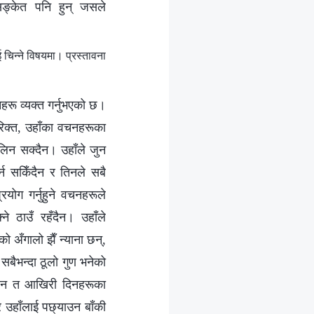
सङ्केत पनि हुन् जसले
िन्‍ने विषयमा। प्रस्तावना
नहरू व्यक्त गर्नुभएको छ।
िरिक्त, उहाँका वचनहरूका
 लिन सक्दैन। उहाँले जुन
र्न सकिँदैन र तिनले सबै
रयोग गर्नुहुने वचनहरूले
ने ठाउँ रहँदैन। उहाँले
ो अँगालो झैँ न्याना छन्,
बैभन्दा ठूलो गुण भनेको
न्‍न न त आखिरी दिनहरूका
 र उहाँलाई पछ्याउन बाँकी