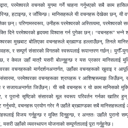
वारा, परमेश्‍वरले वचनको युगमा गर्ने चाहना गर्नुभएको सबै काम हासिल
िन्छ, हटाइन्छ, र जाँचिन्छ। मानिसहरूले यी वचनहरू देखेका छन्, यी व
ा छन्। परिणामस्वरूप, उनीहरू परमेश्‍वरको अस्तित्वमा, परमेश्‍वरको सर्वशक
मुक्ति दिने परमेश्‍वरको हृदयमा विश्‍वास गर्न पुगेका छन्। “वचनहरू” भन्‍
ेश्‍वरका मुखबाट बोलिएका वचनहरूले ब्रह्माण्ड हल्लाउँछन्, तिनले मान
ावहरू, र सम्पूर्ण संसारको विगतको स्वरूपलाई रूपान्तरण गर्छन्। युगौँ-यु
ुन्छ, र केवल उहाँ मात्रै यसरी बोल्नुहुन्छ र यस प्रकार मानिसलाई मु
‍वरका वचनहरूको मार्गदर्शनअन्तर्गत, उहाँका वचनहरूको खुवाइ र आपूर
 संसारमा, परमेश्‍वरका वचनहरूका श्रापहरू र आशिष्हरूमाझ जिउँछन्,
य र सजायअन्तर्गत जिउँछन्। यी सबै वचनहरू र यो काम मानिसको मुक्ति
िर, र पुरानो सृष्टिको संसारको मूल स्वरूप परिवर्तन गर्नका खातिर हु
टि गर्नुभयो, वचनहरू प्रयोग गरेर नै उहाँले ब्रह्माण्डका सबै मानिसहरूलाई 
हरूलाई विजय गर्नुहुन्छ र मुक्ति दिनुहुन्छ, र अन्ततः उहाँले पुरानो सम्पू
छ, यसरी उहाँको व्यवस्थापन योजनाको सम्पूर्णतालाई पूरा गर्नुहुनेछ।