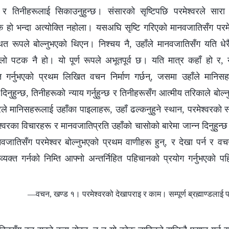
न्छ र तिनीहरूलाई सिकाउनुहुन्छ। संसारको सृष्टिपछि परमेश्‍वरले सा
क हो भन्दा अत्योक्ति नहोला। यसअघि सृष्टि गरिएको मानवजातिसँग परमेश
्थित रूपले बोल्‍नुभएको थिएन। निश्‍चय नै, उहाँले मानवजातिसँग यति ध
िलो पटक नै हो। यो पूर्ण रूपले अभूतपूर्व छ। यति मात्र कहाँ हो र, यी
 गर्नुभएको प्रथम लिखित वचन निर्माण गर्छन्, जसमा उहाँले मानिसहरूक
 दिनुहुन्छ, तिनीहरूको न्याय गर्नुहुन्छ र तिनीहरूसँग आत्मीय तरिकाले बोल्‍
रले मानिसहरूलाई उहाँका पाइलाहरू, उहाँ ढल्कनुहुने स्थान, परमेश्‍वरको स
मेश्‍वरका विचारहरू र मानवजातिप्रति उहाँको चासोको बारेमा जान्‍न दिनुहुन्
ानवजातिसँग परमेश्‍वर बोल्‍नुभएको प्रथम वाणीहरू हुन्, र देखा पर्न र वच
यक्त गर्नको निम्ति आफ्नो अन्तर्निहित पहिचानको प्रयोग गर्नुभएको प
—वचन, खण्ड १। परमेश्‍वरको देखापराइ र काम। सम्पूर्ण ब्रह्माण्डलाई 