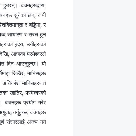
 हुन्छन्। वचनहरूद्वारा,
चनहरू सुनेका छन्, र यी
्तिमान्‌ता र बुद्धिमा, र
ने शब्द साधारण र सरल हुन
िसहरूका हृदय, उनीहरूका
गदेखि, आजका परमेश्‍वरले
क्ति दिन आउनुहुन्छ। यो
्तिमाझ जिउँछ; मानिसहरू
 र अधिकांश मानिसहरू त
का खातिर, परमेश्‍वरको
न्। वचनहरू प्रयोग गरेर
अगुवाइ गर्नुहुन्छ, वचनहरू
र्ण संसारलाई अन्त्य गर्न