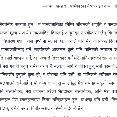
—वचन, खण्ड १। परमेश्‍वरको देखापराइ र काम। राज
वर्तनीय सत्यता हुन्। म मानवजातिका निम्ति जीवनको आपूर्ति र मानव
नहरूको मूल्य र अर्थ मानवजातिले तिनलाई अनुमोदन र स्वीकार गर्छन् कि गर्दै
 निर्धारण गर्छ। यस पृथ्वीमा भएको एक जनाले पनि मेरा वचनहरू स्विका
 मानवजातिलाई गर्ने सहयोगको आकलन कुनै पनि मानिसले लगाउन सक
 तिनलाई खण्डन गर्ने, वा अत्यन्तै तिरस्कार गर्ने धेरै मानिसहरूको सामना गर्द
 मेरो गवाही बनून् र मेरा वचन नै सत्यता, मार्ग र जीवन हुन् भनी प्रमाण
निससँग हुनुपर्ने कुरा हो, र योभन्दा पनि बढी, यो मानिसले स्वीकार गर्नु
छ्याउने सबैलाई म यो तथ्य जान्ने तुल्याउनेछु: मेरा वचनहरू पूर्ण रूपमा 
्न नसक्नेहरू, मेरा वचनमा उद्देश्य भेट्टाउन नसक्नेहरू, अनि मेरा 
क्‍नेहरू मेरा वचनहरूद्वारा निन्दा गरिएकाहरू हुन्; योभन्दा पनि बढी, त
ा छन्, र मेरो डण्डा तिनीहरूबाट कहिल्यै भट्किने छैन।