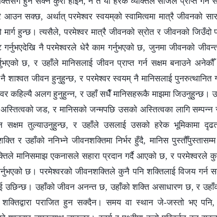
क्तिसँग हुन सक्ने कुरा होइन, न त यो हरेक व्यक्तिले सजिलै प्राप्त गर्न स
ै आउन सक्छ, अर्थात् परमेश्‍वर स्वयम्‌को स्वामित्वमा मात्रै जीवनको सार 
ो मार्ग हुन्‍छ। त्यसैले, परमेश्‍वर मात्रै जीवनको स्रोत र जीवनको जिउँद
टि गर्नुभएदेखि नै परमेश्‍वरले धेरै काम गर्नुभएको छ, जुनमा जीवनको जीव
्नुभएको छ, र उहाँले मानिसलाई जीवन प्राप्त गर्न सक्षम बनाउने अनेकौ
नै शाश्वत जीवन हुनुहुन्छ, र परमेश्‍वर स्वयम् नै मानिसलाई पुनरुत्थानित गर
‍वर कहिल्यै अलग हुनुहुन्‍न, र उहाँ सधैँ मानिसहरूकै माझमा जिउनुहुन्छ। 
अस्तित्वको जड, र मानिसको जन्‍मपछि उसको अस्तित्वका लागि सम्‍पन्‍न स
लिन सक्षम तुल्याउनुहुन्छ, र उहाँले उसलाई उसको हरेक भूमिकामा द
 शक्ति र उहाँको ननिभ्‍ने जीवनशक्तिमा निर्भर हुँदै, मानिस पुस्तौँपुस्त
्तिले मानिसमाझ एकनासले सहारा प्रदान गर्दै आएको छ, र परमेश्‍वरले क
तिर्नुभएको छ। परमेश्‍वरको जीवनशक्तिले कुनै पनि शक्तिलाई विजय गर्न स
ाई उछिन्छ। उहाँको जीवन अनन्त छ, उहाँको शक्ति असाधारण छ, र उहाँक
ु शक्तिद्वारा पराजित हुन सक्दैन। समय वा स्थान जे-जस्तो भए पनि, 