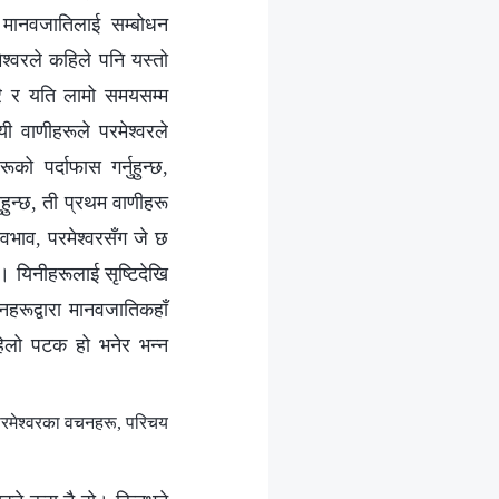
रा मानवजातिलाई सम्बोधन
्‍वरले कहिले पनि यस्तो
ेरै र यति लामो समयसम्‍म
 वाणीहरूले परमेश्‍वरले
ो पर्दाफास गर्नुहुन्छ,
नुहुन्छ, ती प्रथम वाणीहरू
्वभाव, परमेश्‍वरसँग जे छ
छ। यिनीहरूलाई सृष्टिदेखि
नहरूद्वारा मानवजातिकहाँ
हिलो पटक हो भनेर भन्‍न
परमेश्‍वरका वचनहरू, परिचय