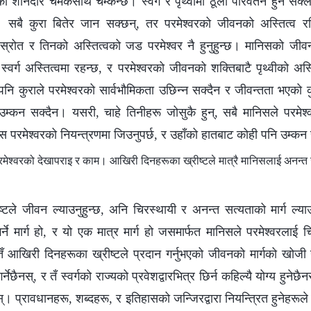
को शानदार चमकसाथ चम्कन्छ। स्वर्ग र पृथ्वीमा ठूलो परिवर्तन हुन सक्ल
छ। सबै कुरा बितेर जान सक्छन्, तर परमेश्‍वरको जीवनको अस्तित्व र
्रोत र तिनको अस्तित्वको जड परमेश्‍वर नै हुनुहुन्छ। मानिसको जीवनको 
 स्वर्ग अस्तित्वमा रहन्छ, र परमेश्‍वरको जीवनको शक्तिबाटै पृथ्वीको अस्त
ि कुराले परमेश्‍वरको सार्वभौमिकता उछिन्‍न सक्दैन र जीवन्तता भएको कु
म्कन सक्दैन। यसरी, चाहे तिनीहरू जोसुकै हुन्, सबै मानिसले परमेश्‍
ानिस परमेश्‍वरको नियन्त्रणमा जिउनुपर्छ, र उहाँको हातबाट कोही पनि उम्कन
्‍वरको देखापराइ र काम। आखिरी दिनहरूका ख्रीष्‍टले मात्रै मानिसलाई अनन्त जीव
टले जीवन ल्याउनुहुन्छ, अनि चिरस्थायी र अनन्‍त सत्यताको मार्ग ल्या
्ने मार्ग हो, र यो एक मात्र मार्ग हो जसमार्फत मानिसले परमेश्‍वरलाई चिन्
 आखिरी दिनहरूका ख्रीष्‍टले प्रदान गर्नुभएको जीवनको मार्गको खोजी गर्द
र्नेछैनस्, र तँ स्वर्गको राज्यको प्रवेशद्वारभित्र छिर्न कहिल्यै योग्य हुने
्। प्रावधानहरू, शब्दहरू, र इतिहासको जन्जिरद्वारा नियन्त्रित हुनेहरूले क