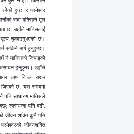
क्‍ने कुरा नै हो। किनभने
रहेको हुन्छ, र परमेश्‍वर
ो पानीको सदा बगिरहने मूल
न्तता छ, उहाँले मानिसलाई
ँ मूल्य चुकाउनुभएको छ।
्न सकिने मार्ग हुनुहुन्छ।
उहाँ नै मानिसको जियाइको
ंसाधन हुनुहुन्छ। उहाँले
ृढताका साथ जिउन सक्षम
ासम्म जिएको छ, यस समयमा
ुनै पनि साधारण मानिसले
क्छ; त्यसभन्दा पनि बढी,
ो जीवन शक्ति कुनै पनि
परमेश्‍वरको जीवनशक्ति