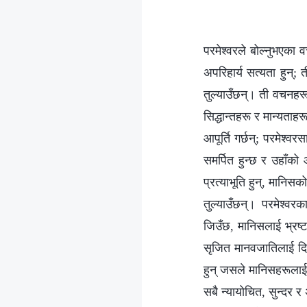
परमेश्‍वरले बोल्‍नुभएक
अपरिहार्य सत्यता हुन्
तुल्याउँछन्। ती वचनहर
सिद्धान्तहरू र मान्यताहरू 
आपूर्ति गर्छन्; परमेश्‍व
समर्पित हुन्छ र उहाँको 
प्रत्याभूति हुन्, मानि
तुल्याउँछन्। परमेश्वर
जिउँछ, मानिसलाई भ्रष्टत
सृजित मानवजातिलाई दिनुहु
हुन् जसले मानिसहरूलाई सब
सबै न्यायोचित, सुन्दर र