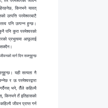
ा, तर परमेश्‍वरको जीवन
हिरहनेछ, किनभने यावत्
उत्पत्ति परमेश्‍वरबाटै
ित्व पनि उत्पन्‍न हुन्छ।
नै पनि कुरा परमेश्‍वरको
वरको प्रभुत्वमा आफूलाई
 सक्दैन।
नको मार्ग दिन सक्‍नुहुन्छ
उनुहुन्छ। यही सत्यता नै
‍नेछ र ऊ परमेश्‍वरद्वारा
ैनस् भने, तैँले कहिल्यै
छैनस्, किनभने तँ इतिहासको
हिल्यै जीवन प्राप्त गर्न