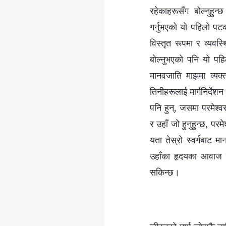
रहेकाहरूसँग बोल्‍नुहु
गर्नुभएको यो पहिलो पट
विस्‍तृत रूपमा र व्यवस
बोल्‍नुभएको पनि यो पह
मानवजाति माझमा व्यक्त
तिनीहरूलाई मार्गनिर्देशन
पनि हुन्, जसमा परमेश्‍व
र उहाँ जो हुनुहुन्छ, पर
यता तेस्रो स्वर्गबाट म
उहाँका हृदयका आवाज व्
सकिन्छ।