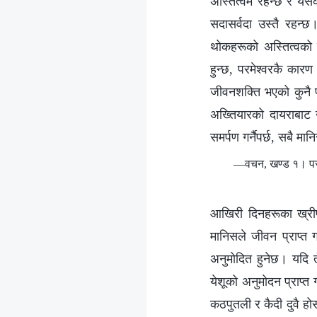
अस्तित्वमै रहन्छ र यस
सदासर्वदा उस्तै रहन्
थोकहरूको अस्तित्वको स
हुन्छ, परमेश्‍वरकै कारण
जीवनशक्ति भएको कुनै पन
अख्तियारको दायराबाट उ
समर्पण गर्नैपर्छ, सबै म
—वचन, खण्ड १। परमेश
आखिरी दिनहरूका ख्रीष्‍
मानिसले जीवन प्राप्त गर
अनुमोदित हुनेछ। यदि तँ
येशूको अनुमोदन प्राप्त ग
कठपुतली र कैदी दुवै होस