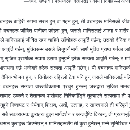
—वचन, खण्ड १। परमेश्‍वरको देखापराइ र काम। तिमीहरूले आफ्ना का
ा वचनहरू बाहिरी रूपमा सरल हुन् वा गहन हुन्, ती वचनहरू मानिसको जीवन प
; ती वचनहरू जीवित पानीका फोहरा हुन्, जसले मानिसलाई आत्मा र शरीर 
ूले मानिसलाई जीवित रहन चाहिने खाँचोहरू आपूर्ति गर्छन्; उसको दै
आपूर्ति गर्छन्; मुक्तिसम्म उसले लिनुपर्ने मार्ग, साथै मुक्ति प्राप्त गर्नका ला
रसामु सृजित प्राणीका रूपमा उसमा हुनुपर्ने हरेक सत्यता आपूर्ति गर्छन्; र 
आराधना गर्छ भन्नेबारे हरेक सत्यता आपूर्ति गर्छन्। यी वचनहरू मानिसको अ
सको दैनिक भोजन हुन्, र तिनीहरू दह्रिलो टेवा पनि हुन् जसले मानिसलाई बल
का वचनहरू सत्यता वास्तविकतामा प्रचुर हुन्छन् जसद्वारा सृजित मान
ाबाट उम्कने र शैतानका पासोबाट निस्किहिँड्ने तुल्याउने सत्यतामा ती प्रचुर
ने निष्कपट र धैर्यवान् शिक्षण, अर्ती, उत्साह, र सान्त्वनाले ती भरिपूर्ण 
ै सकारात्मक कुराहरू बुझ्‍न मार्गदर्शन र अन्तर्दृष्टि दिन्छन्, ती प्रत्या
 असल कुराहरू जिउनेछन् र मानिसहरूसँग ती कुरा हुनेछन् भन्‍ने सुनिश्‍चित गर