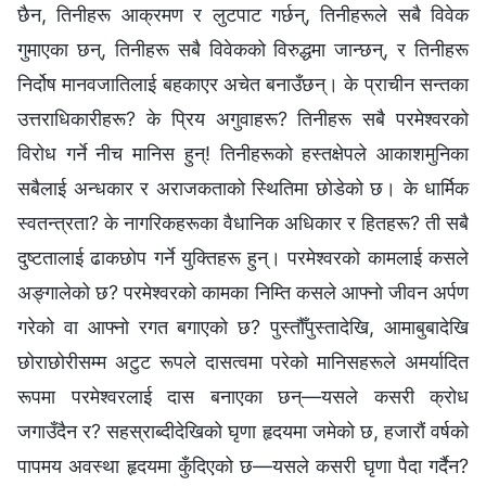
छैन, तिनीहरू आक्रमण र लुटपाट गर्छन्, तिनीहरूले सबै विवेक
गुमाएका छन्, तिनीहरू सबै विवेकको विरुद्धमा जान्छन्, र तिनीहरू
निर्दोष मानवजातिलाई बहकाएर अचेत बनाउँछन्। के प्राचीन सन्तका
उत्तराधिकारीहरू? के प्रिय अगुवाहरू? तिनीहरू सबै परमेश्‍वरको
विरोध गर्ने नीच मानिस हुन्! तिनीहरूको हस्तक्षेपले आकाशमुनिका
सबैलाई अन्धकार र अराजकताको स्थितिमा छोडेको छ। के धार्मिक
स्वतन्त्रता? के नागरिकहरूका वैधानिक अधिकार र हितहरू? ती सबै
दुष्टतालाई ढाकछोप गर्ने युक्तिहरू हुन्। परमेश्‍वरको कामलाई कसले
अङ्गालेको छ? परमेश्‍वरको कामका निम्ति कसले आफ्नो जीवन अर्पण
गरेको वा आफ्नो रगत बगाएको छ? पुस्तौँपुस्तादेखि, आमाबुबादेखि
छोराछोरीसम्‍म अटुट रूपले दासत्वमा परेको मानिसहरूले अमर्यादित
रूपमा परमेश्‍वरलाई दास बनाएका छन्—यसले कसरी क्रोध
जगाउँदैन र? सहस्राब्दीदेखिको घृणा हृदयमा जमेको छ, हजारौं वर्षको
पापमय अवस्था हृदयमा कुँदिएको छ—यसले कसरी घृणा पैदा गर्दैन?