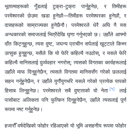
भूतात्माहरूको गुँडलाई टुक्रा-टुक्रा पार्नुहुनेछ, र तिमीहरू
परमेश्‍वरको छेउमा खडा हुनेछौ—तिमीहरू परमेश्‍वरका हुनेछौ, र
दासहरूको साम्राज्यका हुनेछैनौ। परमेश्‍वरले धेरै अघि नै यस
अन्धकारको समाजलाई भित्रैदेखि घृणा गर्नुभएको छ। उहाँले आफ्नो
दाँत किट्नुहुन्छ, त्यस दुष्ट, जघन्य प्राचीन सर्पलाई खुट्टाले किच्‍न
उत्सुक हुनुहुन्छ, यसैले कि यो फेरि कहिल्यै नउठोस्, र यसले फेरि
कहिल्यै मानिसलाई दुर्व्यवहार नगरोस्; त्यसको विगतका कार्यहरूलाई
उहाँले माफ दिनुहुनेछैन, त्यसले विगतमा मानिससँग गरेको छललाई
सहन गर्नुहुनेछैन, र उहाँले युगौंयुगभरि यसले गरेको प्रत्येक पापको
[१]
हिसाब लिनुहुनेछ। परमेश्‍वरले सबै दुष्टताको यो नेता
लाई
पासोबाट अलिकता पनि फुत्किन दिनुहुनेछैन, उहाँले त्यसलाई पूर्ण
रूपमा नष्ट गर्नुहुनेछ।
हजारौँ वर्षदेखिको फोहोर रहिआएको यो भूमि असहनीय रूपमा फोहोर