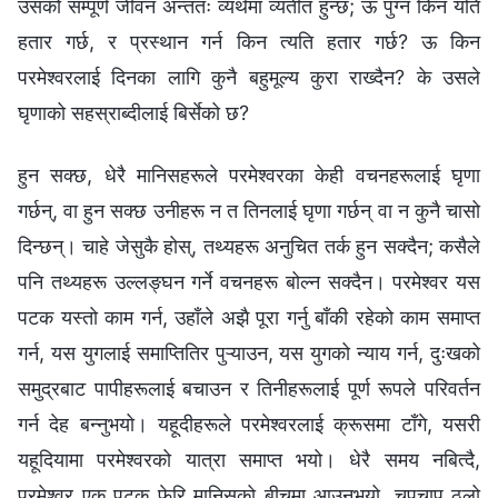
उसको सम्पूर्ण जीवन अन्ततः व्यर्थमा व्यतीत हुन्छ; ऊ पुग्न किन यति
हतार गर्छ, र प्रस्थान गर्न किन त्यति हतार गर्छ? ऊ किन
परमेश्‍वरलाई दिनका लागि कुनै बहुमूल्य कुरा राख्दैन? के उसले
घृणाको सहस्राब्दीलाई बिर्सेको छ?
हुन सक्छ, धेरै मानिसहरूले परमेश्‍वरका केही वचनहरूलाई घृणा
गर्छन्, वा हुन सक्छ उनीहरू न त तिनलाई घृणा गर्छन् वा न कुनै चासो
दिन्छन्। चाहे जेसुकै होस्, तथ्यहरू अनुचित तर्क हुन सक्दैन; कसैले
पनि तथ्यहरू उल्लङ्घन गर्ने वचनहरू बोल्न सक्दैन। परमेश्‍वर यस
पटक यस्तो काम गर्न, उहाँले अझै पूरा गर्नु बाँकी रहेको काम समाप्त
गर्न, यस युगलाई समाप्तितिर पुऱ्याउन, यस युगको न्याय गर्न, दुःखको
समुद्रबाट पापीहरूलाई बचाउन र तिनीहरूलाई पूर्ण रूपले परिवर्तन
गर्न देह बन्नुभयो। यहूदीहरूले परमेश्‍वरलाई क्रूसमा टाँगे, यसरी
यहूदियामा परमेश्‍वरको यात्रा समाप्त भयो। धेरै समय नबित्दै,
परमेश्‍वर एक पटक फेरि मानिसको बीचमा आउनुभयो, चुपचाप ठूलो