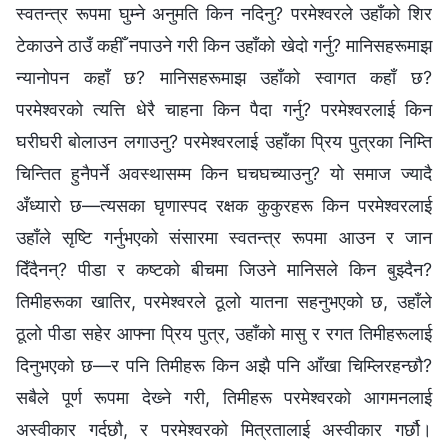
स्वतन्त्र रूपमा घुम्ने अनुमति किन नदिनु? परमेश्‍वरले उहाँको शिर
टेकाउने ठाउँ कहीँ नपाउने गरी किन उहाँको खेदो गर्नु? मानिसहरूमाझ
न्यानोपन कहाँ छ? मानिसहरूमाझ उहाँको स्वागत कहाँ छ?
परमेश्‍वरको त्यत्ति धेरै चाहना किन पैदा गर्नु? परमेश्‍वरलाई किन
घरीघरी बोलाउन लगाउनु? परमेश्‍वरलाई उहाँका प्रिय पुत्रका निम्ति
चिन्तित हुनैपर्ने अवस्थासम्म किन घचघच्याउनु? यो समाज ज्यादै
अँध्यारो छ—त्यसका घृणास्पद रक्षक कुकुरहरू किन परमेश्‍वरलाई
उहाँले सृष्टि गर्नुभएको संसारमा स्वतन्त्र रूपमा आउन र जान
दिँदैनन्? पीडा र कष्टको बीचमा जिउने मानिसले किन बुझ्दैन?
तिमीहरूका खातिर, परमेश्‍वरले ठूलो यातना सहनुभएको छ, उहाँले
ठूलो पीडा सहेर आफ्ना प्रिय पुत्र, उहाँको मासु र रगत तिमीहरूलाई
दिनुभएको छ—र पनि तिमीहरू किन अझै पनि आँखा चिम्‍लिरहन्छौ?
सबैले पूर्ण रूपमा देख्‍ने गरी, तिमीहरू परमेश्‍वरको आगमनलाई
अस्वीकार गर्दछौ, र परमेश्‍वरको मित्रतालाई अस्वीकार गर्छौ।