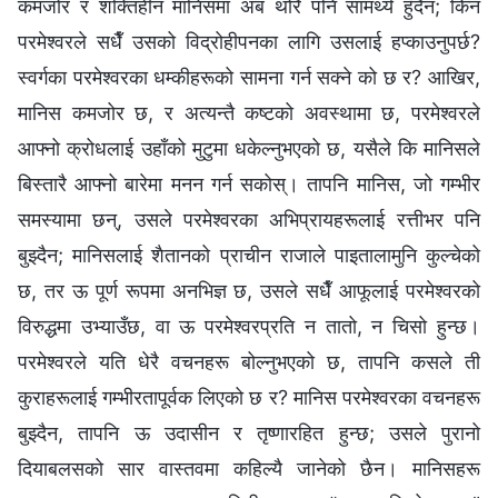
कमजोर र शक्तिहीन मानिसमा अब थोरै पनि सामर्थ्य हुँदैन; किन
परमेश्‍वरले सधैँ उसको विद्रोहीपनका लागि उसलाई हप्काउनुपर्छ?
स्वर्गका परमेश्‍वरका धम्कीहरूको सामना गर्न सक्ने को छ र? आखिर,
मानिस कमजोर छ, र अत्यन्तै कष्टको अवस्थामा छ, परमेश्‍वरले
आफ्‍नो क्रोधलाई उहाँको मुटुमा धकेल्नुभएको छ, यसैले कि मानिसले
बिस्तारै आफ्‍नो बारेमा मनन गर्न सकोस्। तापनि मानिस, जो गम्भीर
समस्यामा छन्, उसले परमेश्‍वरका अभिप्रायहरूलाई रत्तीभर पनि
बुझ्दैन; मानिसलाई शैतानको प्राचीन राजाले पाइतालामुनि कुल्चेको
छ, तर ऊ पूर्ण रूपमा अनभिज्ञ छ, उसले सधैँ आफूलाई परमेश्‍वरको
विरुद्धमा उभ्याउँछ, वा ऊ परमेश्‍वरप्रति न तातो, न चिसो हुन्छ।
परमेश्‍वरले यति धेरै वचनहरू बोल्नुभएको छ, तापनि कसले ती
कुराहरूलाई गम्भीरतापूर्वक लिएको छ र? मानिस परमेश्‍वरका वचनहरू
बुझ्दैन, तापनि ऊ उदासीन र तृष्णारहित हुन्छ; उसले पुरानो
दियाबलसको सार वास्तवमा कहिल्यै जानेको छैन। मानिसहरू