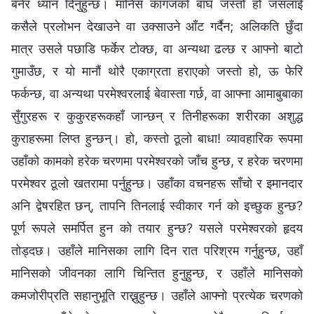
बनेर ध्यान दिनुहुन्छ। मानिस कागजको बाघ जस्तो हो जसलाई
कसैले प्रलोभन देखाउने वा उक्साउने आँट गर्दैन; अलिकति छुँदा
मात्र उसले पछाडि फर्केर टोक्छ, वा अन्यथा ढल्छ र आफ्नो बाटो
गुमाउँछ, र यो मानौं थोरै एकाग्रता हराएको जस्तो हो, ऊ फेरि
फर्कन्छ, वा अन्यथा परमेश्‍वरलाई बेवास्ता गर्छ, वा आफ्ना आमाबुबाका
सुँगुरहरू र कुकुरहरूकहाँ जान्छन् र तिनीहरूका शरीरका अशुद्ध
कुराहरूमा लिप्त हुन्छन्। हो, कस्तो ठूलो बाधा! व्यावहारिक रूपमा
उहाँको कामको हरेक चरणमा परमेश्‍वरको जाँच हुन्छ, र हरेक चरणमा
परमेश्‍वर ठूलो खतरामा पर्नुहुन्छ। उहाँका वचनहरू साँचो र इमानदार
अनि द्वेषरहित छन्, तापनि तिनलाई स्वीकार गर्न को इच्छुक हुन्छ?
पूर्ण रूपले समर्पित हुन को तयार हुन्छ? यसले परमेश्‍वरको हृदय
तोड्दछ। उहाँले मानिसका लागि दिन रात परिश्रम गर्नुहुन्छ, उहाँ
मानिसको जीवनका लागि चिन्तित हुनुहुन्छ, र उहाँले मानिसको
कमजोरीप्रति सहानुभूति राख्नुहुन्छ। उहाँले आफ्नो प्रत्येक चरणको