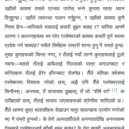
उहाँको काममा यसले प्रभाव पारोस् भन्‍ने कुरामा मात्र ध्यान
दिनुहुन्छ। उहाँले व्यवस्था पालन गर्नुहुन्न, र उहाँको काममा कुनै
नियम छैन—मानिसले यसलाई कसरी बुझ्न सक्छ र? मानिस आफ्नै
धारणा र कल्पनाहरूमा भर परेर परमेश्‍वरको काममा कसरी पूर्ण रूपमा
प्रवेश गर्न सक्दछ? यसैले तिमीहरू राम्ररी शान्त हुनु नै राम्रो हुन्छ:
तुच्छ कुराहरूको चिन्ता नगर्, र तँलाई नयाँ लाग्ने कुराहरूलाई ठूलो
नबना—यसले तँलाई आफैलाई गिल्‍लाको पात्र बनाउनबाट र
मानिसहरू तँलाई हेरेर हाँस्‍नबाट रोक्‍नेछ। तैँले यतिका वर्षसम्म
परमेश्‍वरमा विश्‍वास गरेको छस्, अझै पनि तैँले परमेश्‍वरलाई
[९]
चिन्दैनस्। अन्त्यमा, तँ सजायमा डुब्छस्; तँ जो “शीर्ष वर्ग”
मा
राखिएको छस्, तँलाई सजाय पाएकाहरूको श्रेणीमा सारिएको छ।
तैँले आफ्‍ना क्षुद्र चलाकीहरू देखाउन चतुर साधनहरू प्रयोग नगरेको
भए नै राम्रो हुन्थ्यो। के तेरो अल्पदर्शीताले अनन्ततादेखि अनन्तसम्म
देख्‍नुहुने परमेश्‍वरलाई साँच्चै बुझ्न सक्छ? के तेरा सतही अनुभवहरूले