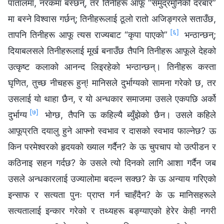
पातालमा, नरकमा बस्छन्, तर तिनीहरू आफू “समुद्रमुनिको दरबार”
मा बस्ने विश्‍वास गर्छन्; तिनीहरूलाई ठूलो रातो अजिङ्गरले सताउँछ,
[६]
तापनि तिनीहरू आफू त्यस राज्यबाट “कृपा पाएको”
भन्ठान्छन्;
दियाबलसले तिनीहरूलाई मूर्ख बनाउँछ तैपनि तिनीहरू आफूले देहको
उत्कृष्ट कलाको आनन्द लिइरहेको भन्ठान्छन्। तिनीहरू कस्ता
घृणित, तुच्छ नीचहरू हुन्! मानिसले दुर्भाग्यको सामना गरेको छ, तर
उसलाई यो थाहा छैन, र यो अन्धकार समाजमा उसले एकपछि अर्को
[७]
दुर्भाग्य
भोग्छ, तैपनि ऊ कहिल्यै ब्युँझेको छैन। उसले कहिले
आफूप्रति दयालु हुने आफ्नो स्वभाव र दासको स्वभाव फाल्नेछ? ऊ
किन परमेश्‍वरको हृदयको ख्याल गर्दैन? के ऊ चुपचाप यो उत्पीडन र
कठिनाइ सहन गर्दछ? के उसले त्यो दिनको लागि आशा गर्दैन जब
उसले अन्धकारलाई उज्यालोमा बदल्न सक्छ? के ऊ अन्याय गरिएको
इन्साफ र सत्यता पुनः प्राप्त गर्न चाहँदैन? के ऊ मानिसहरूले
सत्यतालाई इन्कार गरेको र तथ्यहरू बङ्ग्याएको हेरेर केही नगरी