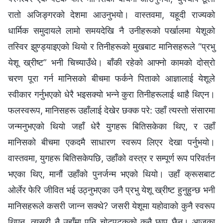
रातो अजिङ्गरको देशमा आउनुभयो। वास्तवमा, यहूदी राज्यको
धार्मिक समुदायले लामो समयदेखि नै उनीहरूको पर्खालमा येशूको
तस्विर झुण्ड्याइएको थियो र तिनीहरूको मुखबाट मानिसहरूले “प्रभु
येशू ख्रीष्ट” भनी चिच्याउँथे। बाँकी रहेको आफ्नो कामको दोस्रो
चरण पूरा गर्न मानिसको बीचमा फर्कने पिताको आज्ञालाई येशूले
स्वीकार गर्नुभएको धेरै भइसक्यो भन्‍ने कुरा तिनीहरूलाई थाहै थिएन।
फलस्वरूप, मानिसहरू उहाँलाई देखेर छक्क परे: उहाँ त्यस्तो संसारमा
जन्मनुभएको थियो जहाँ धेरै युगहरू बितिसकेका थिए, र उहाँ
मानिसको बीचमा एकदमै साधारण स्वरूप लिएर देखा पर्नुभयो।
वास्तवमा, युगहरू बितिसकेपछि, उहाँको वस्त्र र सम्पूर्ण रूप परिवर्तन
भएका थिए, मानौं उहाँको पुनर्जन्म भएको थियो। उहाँ क्रूसबाट
ओर्लेर फेरि जीवित भई उठ्नुभएका उनै प्रभु येशू ख्रीष्ट हुनुहुन्छ भनी
मानिसहरूले कसरी जान्न सक्थे? जसरी येशूमा यहोवाको कुनै स्वरूप
थिएन, त्यसरी नै उहाँमा पनि चोटपटकको कुनै छाप छैन। आजका