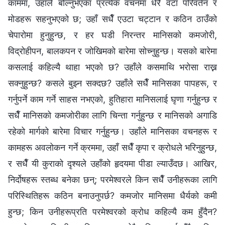
काममा, उहाँले बोल्नुभएका प्रत्येक वचनमा धेरै वटा परिवर्तन र
मोडहरू सहनुभएको छ; उहाँ सधैँ एउटा चट्टान र कठिन ठाउँको
चेपारोमा हुनुहुन्छ, र हर घडी निरन्तर मानिसको कमजोरी,
विद्रोहीपन, बालकपन र जोखिमको बारेमा सोच्नुहुन्छ। यसको बारेमा
कसलाई कहिल्यै थाहा भएको छ? उहाँले कसमाथि भरोसा राख्न
सक्नुहुन्छ? कसले बुझ्न सक्दछ? उहाँले सधैँ मानिसका पापहरू, र
गर्नुपर्ने काम गर्ने साहस नभएको, हुतिहारा मानिसलाई घृणा गर्नुहुन्छ र
सधैँ मानिसको कमजोरीका लागि चिन्ता गर्नुहुन्छ र मानिसको अगाडि
रहेको मार्गको बारेमा विचार गर्नुहुन्छ। उहाँले मानिसका वचनहरू र
कामहरू अवलोकन गर्ने क्रममा, उहाँ सधैँ कृपा र क्रोधले भरिनुहुन्छ,
र सधैँ यी कुराको दृश्यले उहाँको हृदयमा पीडा ल्याउँदछ। आखिर,
निर्दोषहरू स्तब्ध बनेका छन्; परमेश्‍वरले किन सधैँ उनीहरूका लागि
परिस्थितिहरू कठिन बनाउनुपर्छ? कमजोर मानिसमा धैर्यको कमी
हुन्छ; किन उनीहरूप्रति परमेश्‍वरको क्रोध कहिल्यै कम हुँदैन?