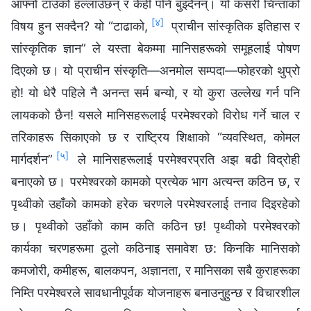
आफ्नो टाउको हल्लाउँछन् र केही पनि बुझ्दैनन्। यो कसरी चिन्ताको
[४]
विषय हुन सक्दैन? यो “टाढाको,
प्राचीन सांस्कृतिक इतिहास र
सांस्कृतिक ज्ञान” ले यस्ता बेकम्मा मानिसहरूको समूहलाई पोषण
दिएको छ। यो प्राचीन संस्कृति—अनमोल सम्पदा—फोहरको थुप्रो
हो! यो धेरै पहिले नै अनन्त सर्म बन्यो, र यो कुरा उल्‍लेख गर्न पनि
लायकको छैन! यसले मानिसहरूलाई परमेश्‍वरको विरोध गर्ने चाल र
तरिकाहरू सिकाएको छ र राष्ट्रिय शिक्षाको “व्यवस्थित, कोमल
[५]
मार्गदर्शन”
ले मानिसहरूलाई परमेश्‍वरप्रति अझ बढी विद्रोही
बनाएको छ। परमेश्‍वरको कामको प्रत्येक भाग अत्यन्त कठिन छ, र
पृथ्वीको उहाँको कामको हरेक चरणले परमेश्‍वरलाई तनाव दिइरहेको
छ। पृथ्वीको उहाँको काम कति कठिन छ! पृथ्वीको परमेश्‍वरको
कार्यका चरणहरूमा ठूलो कठिनाइ समावेश छ: किनकि मानिसको
कमजोरी, कमीहरू, बालकपन, अज्ञानता, र मानिसका सबै कुराहरूका
निम्ति परमेश्‍वरले सावधानीपूर्वक योजनाहरू बनाउनुहुन्छ र विचारशील