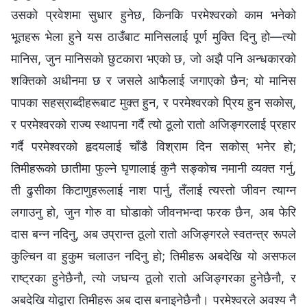
उसको प्रवेशमा सुधार हुनेछ, किनकि परमेश्‍वरको काम भनेको
भूतहरू भेला हुने यस ठाउँबाट मानिसलाई पूर्ण मुक्ति दिनु हो—त्यो
मानिस, जुन मानिसको छुटकारा भएको छ, जो अझै पनि अन्धकारको
शक्तिको अधीनमा छ र जसले आफैलाई जगाएको छैन; यो मानिस
पापका सहस्राब्दीहरूबाट मुक्त हुन, र परमेश्‍वरको प्रिय हुन सकोस्,
र परमेश्‍वरको राज्य स्थापना गर्दै त्यो ठूलो रातो अजिङ्गरलाई प्रहार
गर्दै परमेश्‍वरको हृदयलाई चाँडै विश्राम दिन सकोस् भनेर हो;
तिमीहरूको छातीमा फुल्‍ने घृणालाई कुनै सङ्कोच नमानी व्यक्त गर्नु,
ती ढुसीका किटाणुहरूलाई नाश पार्नु, तँलाई त्यस्तो जीवन त्याग्न
लगाउनु हो, जुन गोरु वा घोडाको जीवनभन्दा फरक छैन, अब फेरि
दास बन्‍न नदिनु, अब उप्रान्त ठूलो रातो अजिङ्गरले स्वतन्त्र रूपले
कुल्चिन वा हुकुम चलाउन नदिनु हो; तिमीहरू अबदेखि यो असफल
राष्ट्रका हुनेछैनौ, त्यो जघन्य ठूलो रातो अजिङ्गरका हुनेछैनौ, र
अबदेखि योद्वारा तिमीहरू अब दास बनाइनेछैनौ। परमेश्‍वरले अवश्य नै