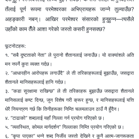
तँलाई पूर्ण रूपमा परमेश्‍वरका अभिप्रायहरू जान्‍ने तुल्याउँछ?
अहङ्कारी नबन्। आखिर परमेश्‍वर संसारको हुनुहुन्न—त्यसैले
उहाँको काम तैँले आशा गरेको जस्तो कसरी हुनसक्छ?
फूटनोटहरू:
१. “सबै दुष्टताको नेता” ले पुरानो शैतानलाई जनाउँछ। यो वाक्यांशले अति
मन नपर्ने कुरा व्यक्त गर्दछ।
२. “आधारहीन आरोपहरू लगाउँदै” ले ती तरिकाहरूलाई बुझाउँछ, जसद्वारा
शैतानले मानिसहरूलाई हानि गर्दछ।
३. “कडा सुरक्षामा राखिन्छ” ले ती तरिकाहरू बुझाउँछ जसद्वारा शैतानले
मानिसलाई कष्ट दिन्छ, जुन विशेष गरी क्रूर हुन्छ, र मानिसहरूलाई यत्ति
धेरै नियन्त्रण गर्छ कि तिनीहरूका निम्ति चलमलाउन ठाउँ नै हुँदैन।
४. “टाढाको” शब्दलाई यहाँ गिल्ला गर्न प्रयोग गरिएको छ।
५. “व्यवस्थित, कोमल मार्गदर्शन” गिल्लाका निम्ति प्रयोग गरिएको छ।
६. “कृपा पाएका” भन्‍ने शब्‍द निर्जीव जस्तो देखिने र कुनै आत्म-जागरूकता