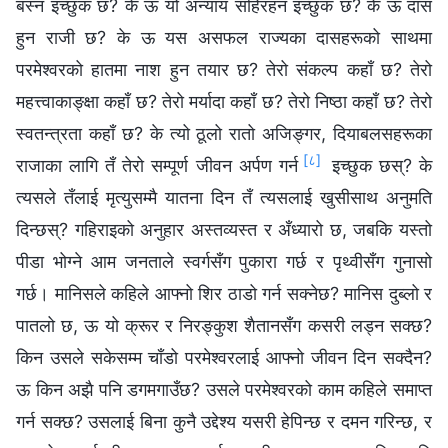
बस्‍न इच्छुक छ? के ऊ यो अन्याय सहिरहन इच्छुक छ? के ऊ दास
हुन राजी छ? के ऊ यस असफल राज्यका दासहरूको साथमा
परमेश्‍वरको हातमा नाश हुन तयार छ? तेरो संकल्प कहाँ छ? तेरो
महत्त्वाकाङ्क्षा कहाँ छ? तेरो मर्यादा कहाँ छ? तेरो निष्ठा कहाँ छ? तेरो
स्वतन्त्रता कहाँ छ? के त्यो ठूलो रातो अजिङ्गर, दियाबलसहरूका
[८]
राजाका लागि तँ तेरो सम्पूर्ण जीवन अर्पण गर्न
इच्छुक छस्? के
त्यसले तँलाई मृत्युसम्मै यातना दिन तँ त्यसलाई खुसीसाथ अनुमति
दिन्छस्? गहिराइको अनुहार अस्तव्यस्त र अँध्यारो छ, जबकि यस्तो
पीडा भोग्ने आम जनताले स्वर्गसँग पुकारा गर्छ र पृथ्वीसँग गुनासो
गर्छ। मानिसले कहिले आफ्नो शिर ठाडो गर्न सक्‍नेछ? मानिस दुब्लो र
पातलो छ, ऊ यो क्रूर र निरङ्कुश शैतानसँग कसरी लड्न सक्छ?
किन उसले सकेसम्म चाँडो परमेश्‍वरलाई आफ्नो जीवन दिन सक्दैन?
ऊ किन अझै पनि डगमगाउँछ? उसले परमेश्‍वरको काम कहिले समाप्त
गर्न सक्छ? उसलाई बिना कुनै उद्देश्य यसरी हेपिन्छ र दमन गरिन्छ, र