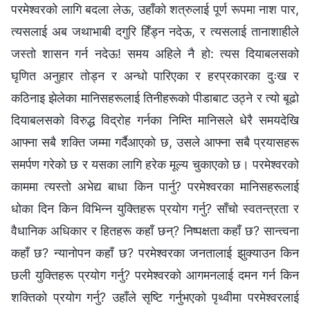
परमेश्‍वरको लागि बदला लेऊ, उहाँको शत्रुलाई पूर्ण रूपमा नाश पार,
त्यसलाई अब जथाभाबी दगुरि हिँड्न नदेऊ, र त्यसलाई तानाशाहीले
जस्तो शासन गर्न नदेऊ! समय अहिले नै हो: त्यस दियाबलसको
घृणित अनुहार तोड्न र अन्धो पारिएका र हरप्रकारका दुःख र
कठिनाइ झेलेका मानिसहरूलाई तिनीहरूको पीडाबाट उठ्ने र त्यो बूढो
दियाबलसको विरुद्ध विद्रोह गर्नका निम्ति मानिसले धेरै समयदेखि
आफ्ना सबै शक्ति जम्मा गर्दैआएको छ, उसले आफ्ना सबै प्रयासहरू
समर्पण गरेको छ र यसका लागि हरेक मूल्य चुकाएको छ। परमेश्‍वरको
काममा त्यस्तो अभेद्य बाधा किन पार्नु? परमेश्‍वरका मानिसहरूलाई
धोका दिन किन विभिन्न युक्तिहरू प्रयोग गर्नु? साँचो स्वतन्त्रता र
वैधानिक अधिकार र हितहरू कहाँ छन्? निष्पक्षता कहाँ छ? सान्त्वना
कहाँ छ? न्यानोपन कहाँ छ? परमेश्‍वरका जनतालाई झुक्याउन किन
छली युक्तिहरू प्रयोग गर्नु? परमेश्‍वरको आगमनलाई दमन गर्न किन
शक्तिको प्रयोग गर्नु? उहाँले सृष्टि गर्नुभएको पृथ्वीमा परमेश्‍वरलाई