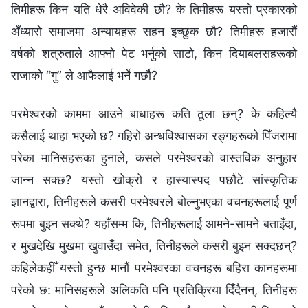
तिमीहरू किन यति धेरै अविवेकी छौ? के तिमीहरू यस्तो प्रकारको
अँध्यारो समाजमा अन्यायहरू सहन इच्छुक छौ? तिमीहरू हजारौं
वर्षको शत्रुताले आफ्नो पेट भर्नुको साटो, किन दियाबलसहरूको
राजाको “गु” ले आफैलाई भर्ने गर्छौ?
परमेश्‍वरको काममा आउने बाधाहरू कति ठूला छन्? के कहिल्यै
कसैलाई थाहा भएको छ? गहिरो अन्धविश्‍वासका रङ्गहरूको पिँजरामा
परेका मानिसहरूका हुनाले, कसले परमेश्‍वरको वास्तविक अनुहार
जान्न सक्छ? यस्तो खोक्रो र हास्यास्पद पछौटे सांस्कृतिक
ज्ञानद्वारा, तिनीहरूले कसरी परमेश्‍वरले बोल्नुभएका वचनहरूलाई पूर्ण
रूपमा बुझ्न सक्थे? यहाँसम्म कि, तिनीहरूलाई आमने-सामने बताइँदा,
र मुखदेखि मुखमा खुवाउँदा समेत, तिनीहरूले कसरी बुझ्न सक्दछन्?
कहिलेकहीँ यस्तो हुन्छ मानौं परमेश्‍वरका वचनहरू बहिरा कानहरूमा
परेको छ: मानिसहरूले अलिकति पनि प्रतिक्रिया दिँदैनन्, तिनीहरू