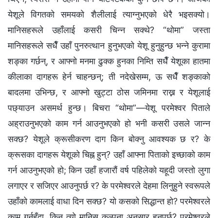
येशूले विगतको समयको शैलीलाई त्याग्‍नुभएको धेरै भइसक्यो।
मानिसहरूले उहाँलाई कसरी चिन्न सक्थे? “थोमा” जस्ता
मानिसहरूले सधैँ उहाँ पुनरुत्थान हुनुभएको येशू हुनुहुन्छ भन्‍ने कुरामा
शङ्का गर्छन्, र आफ्नो मनमा ढुक्क हुनका निम्ति सधैँ येशूका हातमा
कीलाका दागहरू हेर्न चाहन्छन्; ती नदेखेसम्म, ऊ सधैँ शङ्काको
बादलमा उभिन्छ, र आफ्नो खुट्टा ठोस जमिनमा राख्न र येशूलाई
पछ्याउन असमर्थ हुन्छ। बिचरा “थोमा”—येशू परमेश्‍वर पिताले
अह्राउनुभएको काम गर्न आउनुभएको हो भनी कसरी उसले जान्न
सक्छ? येशूले क्रूसीकरण दाग किन बोक्‍नु आवश्यक छ र? के
क्रूसका दागहरू येशूको चिह्न हुन्? उहाँ आफ्ना पिताको इच्छाको काम
गर्न आउनुभएको हो; किन उहाँ हजारौं वर्ष पहिलेको यहूदी जस्तो लुगा
लगाएर र सजिएर आउनुपर्छ र? के परमेश्‍वरले देहमा लिनुहुने स्वरूपले
उहाँको कामलाई वाधा दिन सक्छ? यो कसको सिद्धान्त हो? परमेश्‍वरले
काम गर्नुहुँदा, किन त्यो मानिस कल्पना अनुसार हुनुपर्छ? परमेश्‍वरले