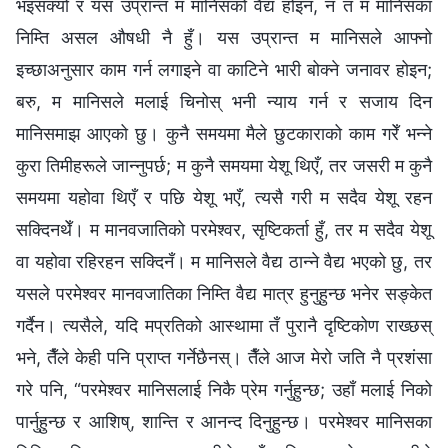
भइसक्यो र यस उप्रान्त म मानिसको वैद्य होइन, न त म मानिसका
निम्ति असल औषधी नै हुँ। यस उप्रान्त म मानिसले आफ्नो
इच्छाअनुसार काम गर्न लगाइने वा काटिने भारी बोक्ने जनावर होइन;
बरु, म मानिसले मलाई चिनोस् भनी न्याय गर्न र सजाय दिन
मानिसमाझ आएको छु। कुनै समयमा मैले छुटकाराको काम गरेँ भन्‍ने
कुरा तिमीहरूले जान्नुपर्छ; म कुनै समयमा येशू थिएँ, तर जसरी म कुनै
समयमा यहोवा थिएँ र पछि येशू भएँ, त्यसै गरी म सदैव येशू रहन
सक्दिनथेँ। म मानवजातिको परमेश्‍वर, सृष्टिकर्ता हुँ, तर म सदैव येशू
वा यहोवा रहिरहन सक्दिनँ। म मानिसले वैद्य ठान्ने वैद्य भएको छु, तर
यसले परमेश्‍वर मानवजातिका निम्ति वैद्य मात्र हुनुहुन्छ भनेर सङ्केत
गर्दैन। त्यसैले, यदि मप्रतिको आस्थामा तँ पुरानै दृष्टिकोण राख्छस्
भने, तैँले केही पनि प्राप्‍त गर्नेछैनस्। तैँले आज मेरो जति नै प्रशंसा
गरे पनि, “परमेश्‍वर मानिसलाई निकै प्रेम गर्नुहुन्छ; उहाँ मलाई निको
पार्नुहुन्छ र आशिष्‌, शान्ति र आनन्द दिनुहुन्छ। परमेश्‍वर मानिसका