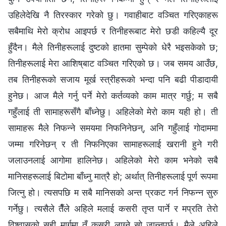
उहिलेदेखि नै तिरस्कार गरेको छु। गवाहीबाट वञ्‍चित गरिएकाहरू
सबैमाथि मेरो क्रोध आइपर्छ र तिनीहरूबाट मेरो छडी कहिल्यै दूर
हुँदैन। मैले तिनीहरूलाई दुष्टको हातमा सुम्पेको धेरै भइसकेको छ;
तिनीहरूलाई मेरा आशिष्‌बाट वञ्‍चित गरिएको छ। जब समय आउँछ,
तब तिनीहरूको सजाय मूर्ख स्‍त्रीहरूको भन्दा पनि बढी पीडादायी
हुनेछ। आज मैले गर्नु पर्ने मेरो कर्तव्यको काम मात्र गर्छु; म सबै
गहुँलाई ती सामाहरूसँगै बाँध्नेछु। अहिलेको मेरो काम यही हो। ती
सामाहरू मैले निफन्ने समयमा निफनिनेछन्, अनि गहुँलाई गोदाममा
जम्मा गरिनेछन् र ती निफनिएका सामाहरूलाई खरानी हुने गरी
जलाउनलाई आगोमा हालिनेछ। अहिलेको मेरो काम भनेको सबै
मानिसहरूलाई बिटोमा बाँध्नु मात्रै हो; अर्थात् तिनीहरूलाई पूर्ण रूपमा
जित्नु हो। त्यसपछि म सबै मानिसको अन्त प्रकट गर्न निफन्न सुरु
गर्नेछु। त्यसैले तैँले अहिले मलाई कसरी तृप्‍त पार्ने र मप्रति तेरो
विश्‍वासको सही मार्गमा तँ कसरी लाग्ने सो जान्नुपर्छ। मैले अहिले