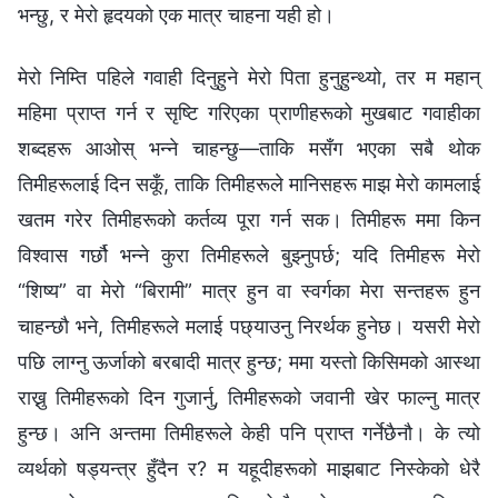
भन्छु, र मेरो हृदयको एक मात्र चाहना यही हो।
मेरो निम्ति पहिले गवाही दिनुहुने मेरो पिता हुनुहुन्थ्यो, तर म महान्‌
महिमा प्राप्‍त गर्न र सृष्टि गरिएका प्राणीहरूको मुखबाट गवाहीका
शब्दहरू आओस् भन्‍ने चाहन्छु—ताकि मसँग भएका सबै थोक
तिमीहरूलाई दिन सकूँ, ताकि तिमीहरूले मानिसहरू माझ मेरो कामलाई
खतम गरेर तिमीहरूको कर्तव्य पूरा गर्न सक। तिमीहरू ममा किन
विश्‍वास गर्छौ भन्ने कुरा तिमीहरूले बुझ्नुपर्छ; यदि तिमीहरू मेरो
“शिष्य” वा मेरो “बिरामी” मात्र हुन वा स्वर्गका मेरा सन्तहरू हुन
चाहन्छौ भने, तिमीहरूले मलाई पछ्याउनु निरर्थक हुनेछ। यसरी मेरो
पछि लाग्नु ऊर्जाको बरबादी मात्र हुन्छ; ममा यस्तो किसिमको आस्था
राख्नु तिमीहरूको दिन गुजार्नु, तिमीहरूको जवानी खेर फाल्नु मात्र
हुन्छ। अनि अन्तमा तिमीहरूले केही पनि प्राप्त गर्नेछैनौ। के त्यो
व्यर्थको षड्यन्त्र हुँदैन र? म यहूदीहरूको माझबाट निस्केको धेरै