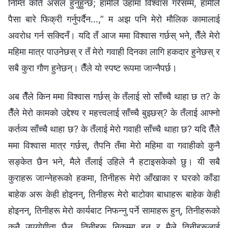
निम्ति कति असल हुनुहुन्छ; हामीले उहाँमा विश्‍वास गरेसम्म, हामीले
पैसा बारे फिक्री गर्नुपर्दैन…,” म अझ पनि मेरो मौलिक कामालाई
अवरोध गर्न सक्दिनँ। यदि तँ आज ममा विश्‍वास गर्छस् भने, तैँले मेरो
महिमा मात्र पाउनेछस् र तँ मेरो गवाही दिनका लागि हकदार हुनेछस् र
सबै कुरा गौण हुनेछन्। तैँले यो स्पष्ट रूपमा जान्नैपर्छ।
अब तैँले किन ममा विश्‍वास गर्छस् के तँलाई सो साँच्चै थाहा छ त? के
तैँले मेरो कामको उद्देश्य र महत्त्वलाई साँच्चै बुझ्छस्? के तँलाई आफ्नो
कर्तव्य साँच्चै थाहा छ? के तँलाई मेरो गवाही साँच्चै थाहा छ? यदि तैँले
ममा विश्‍वास मात्र गर्छस्, तैपनि तँमा मेरो महिमा वा गवाहीको कुनै
सङ्केत छैन भने, मैले तँलाई उहिले नै हटाइसकेको छु। यी सबै
कुराहरू जान्नेहरूको हकमा, तिनीहरू मेरो आँखाका र घरको काँडा
बाहेक अरू केही होइनन्, तिनीहरू मेरो बाटोका बाधाहरू बाहेक केही
होइनन्, तिनीहरू मेरो कार्यबाट निफन्नु पर्ने सामाहरू हुन्, तिनीहरूको
कुनै उपयोगीता छैन, तिनीहरू निकम्मा हुन् र मैले तिनीहरूलाई