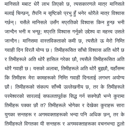
मानिसले मबाट धेरै लाभ लिएको छ, त्यसकारणले मात्र मानिसले
मलाई चिन्छन्, तैपनि म सृष्टिको प्रभु हुँ भनेर थोरैले मात्र विश्‍वास
गर्छन्। यसैले मानिसले उसँग मप्रतिको विश्‍वास किन हुन्छ भनी
जान्दैन भनी म भन्छु; मप्रति विश्‍वास गर्नुको उद्देश्य वा महत्त्व उसले
जान्दैन। मानिसमा वास्तविकताको कमी छ, त्यसैले ऊ मेरो निम्ति
गवाही दिन विरलै योग्य छ। तिमीहरूसित साँचो विश्‍वास अति थोरै छ
र तिमीहरूले अति थोरै हासिल गरेका छौ, त्यसैले तिमीहरूसित अति
थोरै गवाही छ। यसको अलाबा, तिमीहरूले अति थोरै बुझ्छौ, यहाँसम्‍म
कि तिमीहरू मेरा कामहरूको निम्ति गवाही दिनलाई लगभग अयोग्य
छौ। तिमीहरूको संकल्प साँच्चै उल्‍लेखनीय छ, तर के तिमीहरूले
परमेश्‍वरको सारलाई सफलतापूर्वक सिद्ध गर्न सक्‍नेछौ भन्‍ने कुरामा
तिमीहरू पक्का छौ त? तिमीहरूले भोगेका र देखेका कुराहरू सारा
युगका सन्तहरू र अगमवक्ताहरूको भन्दा पनि अधिक छन्, तर के
तिमीहरूले विगतका यी सन्तहरू र अगमवक्ताहरूका वचनभन्दा ठूलो