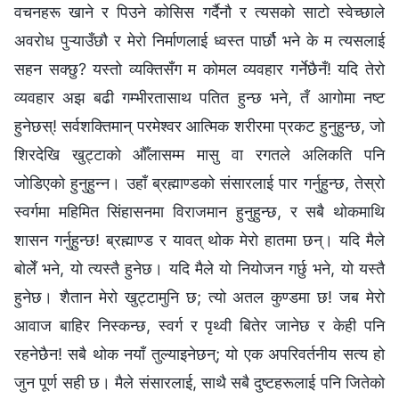
वचनहरू खाने र पिउने कोसिस गर्दैनौ र त्यसको साटो स्वेच्छाले
अवरोध पुऱ्याउँछौ र मेरो निर्माणलाई ध्वस्त पार्छौ भने के म त्यसलाई
सहन सक्छु? यस्तो व्यक्तिसँग म कोमल व्यवहार गर्नेछैनँ! यदि तेरो
व्यवहार अझ बढी गम्भीरतासाथ पतित हुन्छ भने, तँ आगोमा नष्ट
हुनेछस्! सर्वशक्तिमान्‌ परमेश्‍वर आत्मिक शरीरमा प्रकट हुनुहुन्छ, जो
शिरदेखि खुट्टाको औँलासम्म मासु वा रगतले अलिकति पनि
जोडिएको हुनुहुन्‍न। उहाँ ब्रह्माण्डको संसारलाई पार गर्नुहुन्छ, तेस्रो
स्वर्गमा महिमित सिंहासनमा विराजमान हुनुहुन्छ, र सबै थोकमाथि
शासन गर्नुहुन्छ! ब्रह्माण्ड र यावत् थोक मेरो हातमा छन्। यदि मैले
बोलेँ भने, यो त्यस्तै हुनेछ। यदि मैले यो नियोजन गर्छु भने, यो यस्तै
हुनेछ। शैतान मेरो खुट्टामुनि छ; त्यो अतल कुण्डमा छ! जब मेरो
आवाज बाहिर निस्कन्छ, स्वर्ग र पृथ्वी बितेर जानेछ र केही पनि
रहनेछैन! सबै थोक नयाँ तुल्याइनेछन्; यो एक अपरिवर्तनीय सत्य हो
जुन पूर्ण सही छ। मैले संसारलाई, साथै सबै दुष्टहरूलाई पनि जितेको