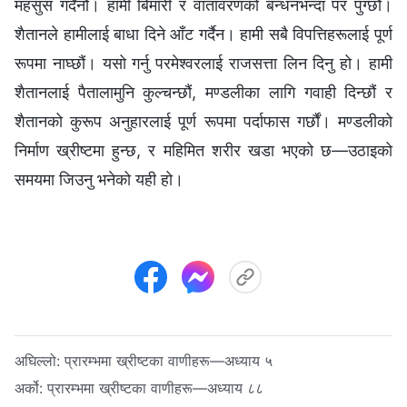
महसुस गर्दैनौं। हामी बिमारी र वातावरणको बन्धनभन्दा पर पुग्छौं।
शैतानले हामीलाई बाधा दिने आँट गर्दैन। हामी सबै विपत्तिहरूलाई पूर्ण
रूपमा नाघ्छौं। यसो गर्नु परमेश्‍वरलाई राजसत्ता लिन दिनु हो। हामी
शैतानलाई पैतालामुनि कुल्चन्छौं, मण्डलीका लागि गवाही दिन्छौं र
शैतानको कुरूप अनुहारलाई पूर्ण रूपमा पर्दाफास गर्छौं। मण्डलीको
निर्माण ख्रीष्टमा हुन्छ, र महिमित शरीर खडा भएको छ—उठाइको
समयमा जिउनु भनेको यही हो।
अघिल्लो:
प्रारम्‍भमा ख्रीष्‍टका वाणीहरू—अध्याय ५
अर्को:
प्रारम्‍भमा ख्रीष्‍टका वाणीहरू—अध्याय ८८