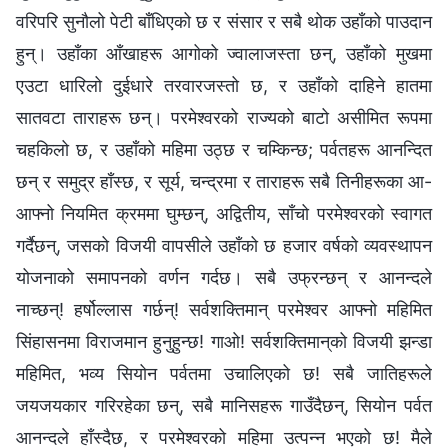
वरिपरि सुनौलो पेटी बाँधिएको छ र संसार र सबै थोक उहाँको पाउदान
हुन्। उहाँका आँखाहरू आगोको ज्वालाजस्ता छन्, उहाँको मुखमा
एउटा धारिलो दुईधारे तरवारजस्तो छ, र उहाँको दाहिने हातमा
सातवटा ताराहरू छन्। परमेश्‍वरको राज्यको बाटो असीमित रूपमा
चहकिलो छ, र उहाँको महिमा उठ्छ र चम्किन्छ; पर्वतहरू आनन्दित
छन् र समुद्र हाँस्छ, र सूर्य, चन्द्रमा र ताराहरू सबै तिनीहरूका आ-
आफ्नो नियमित क्रममा घुम्छन्, अद्वितीय, साँचो परमेश्‍वरको स्वागत
गर्दैछन्, जसको विजयी वापसीले उहाँको छ हजार वर्षको व्यवस्थापन
योजनाको समापनको वर्णन गर्दछ। सबै उफ्रन्छन् र आनन्दले
नाच्छन्! हर्षोल्‍लास गर्छन्! सर्वशक्तिमान् परमेश्‍वर आफ्नो महिमित
सिंहासनमा विराजमान हुनुहुन्छ! गाओ! सर्वशक्तिमान्‌को विजयी झन्डा
महिमित, भव्य सियोन पर्वतमा उचालिएको छ! सबै जातिहरूले
जयजयकार गरिरहेका छन्, सबै मानिसहरू गाउँदैछन्, सियोन पर्वत
आनन्दले हाँस्दैछ, र परमेश्‍वरको महिमा उत्पन्न भएको छ! मैले