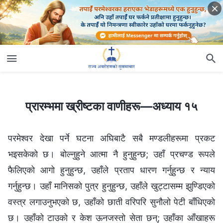
प्रारम्‍भमा ख्रीष्‍टका वाणीहरू—अध्याय १५
प्रारम्‍भमा ख्रीष्‍टका वाणीहरू—अध्याय १५
परमेश्‍वर देखा पर्ने घटना अघिबाटै सबै मण्डलीहरूमा प्रकट
भइसकेको छ। बोल्नुहुने आत्मा नै हुनुहुन्छ; उहाँ प्रचण्ड रूपले
फैलिएको आगो हुनुहुन्छ, उहाँले प्रताप धारण गर्नुहुन्छ र न्याय
गर्नुहुन्छ। उहाँ मानिसको पुत्र हुनुहुन्छ, उहाँले खुट्टासम्‍म झुण्डिएको
वस्‍त्र लगाउनुभएको छ, उहाँको छाती वरिपरि सुनौलो पेटी बाँधिएको
छ। उहाँको टाउको र केश ऊनजस्तो सेता छन्; उहाँका आँखाहरू