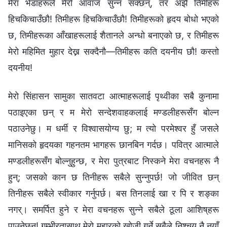
मेरा भेडाहरूले मेरो आवाज सुन्न सक्छन्, तर अझै तिमीहरू
हिचकिचाउँछौ! तिमीहरू हिचकिचाउँछौ! तिमीहरूको हृदय बोधो भएको
छ, तिमीहरूका आँखाहरूलाई शैतानले अन्धो बनाएको छ, र तिमीहरू
मेरो महिमित मुहार देख्न सक्दैनौ—तिमीहरू कति दयनीय छौ! कस्तो
दयनीय!
मेरो सिंहासन सामुका सातवटा आत्माहरूलाई पृथ्वीका सबै कुनामा
पठाइएका छन् र म मेरो सन्देशवाहकलाई मण्डलीहरूसँग बोल्न
पठाउनेछु। म धर्मी र विश्‍वासयोग्य छु; म त्यो परमेश्‍वर हुँ जसले
मानिसको हृदयका गहनतम भागहरू छानबिन गर्दछ। पवित्र आत्माले
मण्डलीहरूसँग बोल्नुहुन्छ, र मेरा पुत्रबाट निस्कने मेरा वचनहरू नै
हुन्; जसको कान छ तिनीहरू सबैले सुन्नुपर्छ! जो जीवित छन्
तिनीहरू सबैले स्वीकार गर्नुपर्छ। बस तिनलाई खा र पि र शङ्का
नगर्। समर्पित हुने र मेरा वचनहरू सुन्ने सबैले ठूला आशिष्‌हरू
पाउनेछन्! गम्भीरतासाथ मेरो मुहारको खोजी गर्ने सबैले निश्चय नै नयाँ