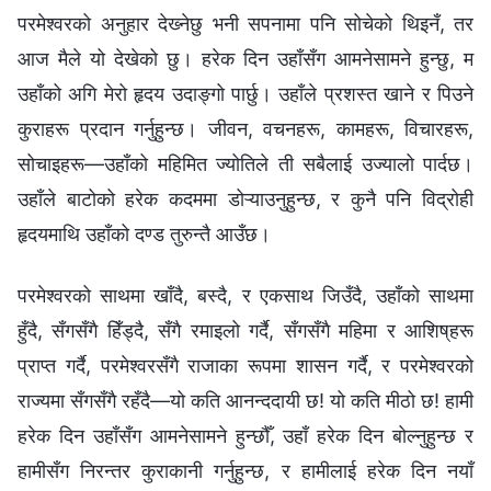
परमेश्‍वरको अनुहार देख्‍नेछु भनी सपनामा पनि सोचेको थिइनँ, तर
आज मैले यो देखेको छु। हरेक दिन उहाँसँग आमनेसामने हुन्छु, म
उहाँको अगि मेरो हृदय उदाङ्गो पार्छु। उहाँले प्रशस्त खाने र पिउने
कुराहरू प्रदान गर्नुहुन्छ। जीवन, वचनहरू, कामहरू, विचारहरू,
सोचाइहरू—उहाँको महिमित ज्योतिले ती सबैलाई उज्यालो पार्दछ।
उहाँले बाटोको हरेक कदममा डोऱ्याउनुहुन्छ, र कुनै पनि विद्रोही
हृदयमाथि उहाँको दण्ड तुरुन्‍तै आउँछ।
परमेश्‍वरको साथमा खाँदै, बस्दै, र एकसाथ जिउँदै, उहाँको साथमा
हुँदै, सँगसँगै हिँड्दै, सँगै रमाइलो गर्दै, सँगसँगै महिमा र आशिष्‌हरू
प्राप्त गर्दै, परमेश्‍वरसँगै राजाका रूपमा शासन गर्दै, र परमेश्‍वरको
राज्यमा सँगसँगै रहँदै—यो कति आनन्ददायी छ! यो कति मीठो छ! हामी
हरेक दिन उहाँसँग आमनेसामने हुन्छौँ, उहाँ हरेक दिन बोल्नुहुन्छ र
हामीसँग निरन्तर कुराकानी गर्नुहुन्छ, र हामीलाई हरेक दिन नयाँ