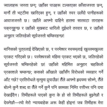
ज्वालाहरू जस्ता छन्; उहाँका पाउहरू टल्काएका काँसाजस्ता छन्,
मानौं ती भट्टीमा खारिएका हुन्, र उहाँको स्वर उर्लँदो पानीहरूको
आवाजजस्तै छ। उहाँले आफ्नो दाहिने हातमा सातवटा ताराहरू
पक्रनुहुन्छ र उहाँको मुखबाट धारिलो दुईधारे तरवार छ, र उहाँको
अनुहार जलिरहेको सूर्यजस्तो चम्किरहन्छ!
मानिसको पुत्रलाई देखिएको छ, र परमेश्‍वर स्वयम्‌लाई खुल्लमखुल्ला
प्रकट गरिएको छ। परमेश्‍वरको महिमा प्रकट भएको छ, जलिरहेको
सूर्यजस्तो चम्किरहेको छ! उहाँको महिमित अनुहार चहकिलो
प्रकाशले चम्कन्छ; कसको आँखाले उहाँसँग विरोधको व्यवहार गर्ने
आँट गर्छ? प्रतिरोधले मृत्युमा पुर्‍याउँछ! तैँले आफ्नो हृदयमा सोच्‍ने, तैँले
बोल्‍ने कुनै शब्द वा तैँले गर्ने कुनै पनि कामका निम्ति रत्तीभर पनि दया
देखाइँदैन। तिमीहरूले पाएको कुरा के हो सो तिमीहरूले बुझ्‍नेछौ र
देख्‍नेछौ—त्यो मेरो न्यायबाहेक अरू केही होइन! जब तिमीहरू मेरा