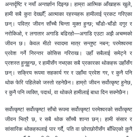
अन्तर्दृष्टि र नयाँ अन्तर्ज्ञान दिइन्छ। हाम्रा आत्मिक आँखाहरू खुले,
हामी सबै कुरा देख्छौँ; आत्माका रहस्यहरू हामीलाई प्रकट गरिएका
छन्। पवित्र जीवन साँच्चै चिन्ता मुक्त हुन्छ; चाँडो-चाँडो दगुर र
नरोकिओ, र लगातार अगाडि बढिरहो—अगाडि एउटा अझै अचम्मको
जीवन छ। केवल मीठो स्वादमा मात्र सन्तुष्ट नबन; परमेश्‍वरमा
प्रवेश गर्ने निरन्तर कोसिस गरिराख। उहाँ सबैलाई समेट्ने र
प्रशस्त हुनुहुन्छ, र हामीसँग नभएका सबै प्रकारका थोकहरू उहाँसँग
छन्। सक्रिय रूपमा सहकार्य गर र उहाँमा प्रवेश गर, र कुनै पनि
थोक फेरि पहिलेको जस्तो रहनेछैन। हाम्रो जीवन सर्वोत्कृष्ट हुनेछ,
र कुनै पनि व्यक्ति, पदार्थ, वा थोकले हामीलाई बाधा दिन सक्नेछैन।
सर्वोत्कृष्ट! सर्वोत्कृष्ट! साँचो रूपमा सर्वोत्कृष्ट! परमेश्‍वरको सर्वोत्कृष्ट
जीवन भित्रै छ, र सबै थोक साँच्चै शान्त छन्। हामी संसार र
सांसारिक थोकहरूलाई पार गर्दै, पति वा छोराछोरीसँग बाँधिएको कुनै