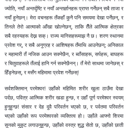
ज्योति, नयाँ अन्तर्दृष्टि र नयाँ अन्तर्ज्ञानहरू प्राप्त गर्नेछन् सबै ताजा र
नयाँ हुनेछन्। मेरा वचनहरू तँकहाँ कुनै पनि समयमा देखा पर्नेछन्, र
तिनले तेरो आत्माको आँखा खोल्नेछन्, ताकि तैँले आत्मिक क्षेत्रका
सबै रहस्यहरू देख्न सक्। राज्य मानिसहरूमाझ नै छ। शरण स्थानमा
प्रवेश गर्, र सबै अनुग्रह र आशिषहरू तँमाथि आउनेछन्; अनिकाल
र महामारी तँ नजिक आउन सक्नेछैन, र ब्‍वाँसाहरू, सर्पहरू, बाघहरू
र चितुवाहरूले तँलाई हानि गर्न सक्नेछैनन्। तँ मेरो साथमा जानेछस् र
हिँड्नेछस्, र मसँग महिमामा प्रवेश गर्नेछस्!
सर्वशक्तिमान् परमेश्‍वर! उहाँको महिमित शरीर खुला ठाउँमा देखा
पर्दछ, पवित्र आत्मिक शरीर खडा हुन्छ, र उहाँ पूर्ण परमेश्‍वर स्वयम्‌
हुनुहुन्छ! संसार र देह दुवै परिवर्तन भएको छ, र पर्वतमा परिवर्तन
भएको उहाँको रूप परमेश्‍वरको व्यक्तित्व हो। उहाँले आफ्नो शिरमा
सुनको मुकुट लगाउनुहुन्छ, उहाँको वस्त्र शुद्ध सेतो छ, उहाँको छाती