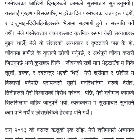
परमेश्‍वरका आखिरी दिनहरूको कामको सुसमाचार सुनाउनुभयो।
यसलाई ग्रहण गरिसकेपछि, म हरेक दिन परमेश्‍वरका वचनहरू पढ्थेँ,
र दाजुभाइ-दिदीबहिनीहरूसँग भेलामा सहभागी हुने र सङ्गति गर्ने
गर्थेँ। मैले परमेश्‍वरका वचनहरूबाट क्रमिक रूपमा केही सत्यताहरू
बुझ्न थालेँ; मैले यो संसारको अन्धकार र दुष्टताको जड के हो,
जीवनमा हामीले के कुराको खोजी गर्नुपर्छ, र अर्थपूर्ण जीवन कसरी
जिउनुपर्छ भन्‍ने कुराहरू सिकेँ। जीवनको सही मार्ग भेट्टाउँदा म निकै
खुशी, ढुक्‍क, र स्वतन्त्र भएकी थिएँ। मेरो श्रीमान र छोरीले म
विश्‍वासी बनेपछि प्रायजसो खुशी मनस्थितिमा भएको देखेर,
तिनीहरूले मेरो विश्‍वासको विरोध गरेनन्। पछि, मेरो श्रीमान कामको
सिलसिलामा बाहिर जानुपर्ने भयो, त्यसकारण म सुसमाचार सुनाउने
काम पनि गर्थेँ र छोराछोरीको हेरचाह पनि गर्थेँ।
सन् २०१३ को वसन्त ऋतुको एक साँझ, मेरो श्रीमानले अचानक