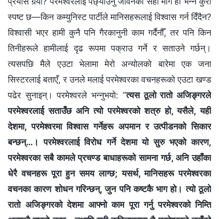
प्रयास गर्‍यो? परमेश्‍वरलाई पछ्याउनु जीवनको सही मार्ग हो भन्‍ने कुरा
स्पष्ट छ—किन कम्युनिस्ट पार्टीले मानिसहरूलाई विश्‍वास गर्न दिँदैन?
विश्‍वासी भएर हामी कुनै पनि गैरकानुनी काम गर्दैनौँ, तर पनि किन
तिनीहरूले हामीलाई दृढ रूपमा पक्राउ गर्ने र सताउने गर्छन्।
त्यसपछि मैले एउटा भेलामा मेरो अन्योलको बारेमा एक जना
सिस्टरलाई बताएँ, र उनले मलाई परमेश्‍वरका वचनहरूको एउटा खण्ड
पढेर सुनाइन्। परमेश्‍वरले भन्‍नुभयो: “
त्यस ठूलो रातो अजिङ्गरले
परमेश्‍वरलाई सताउँछ अनि त्यो परमेश्‍वरको शत्रु हो, यसैले, यही
देशमा, परमेश्‍वरमा विश्‍वास गर्नेहरू अपमान र उत्पीडनको सिकार
बन्छन्…। परमेश्‍वरलाई विरोध गर्ने देशमा यो सुरु भएको कारण,
परमेश्‍वरका सबै कामले प्रचण्ड बाधाहरूको सामना गर्छ, अनि उहाँका
धेरै वचनहरू पूरा हुन समय लाग्छ; यसर्थ, मानिसहरू परमेश्‍वरका
वचनका कारण शोधन गरिन्छन्, जुन पनि कष्टकै भाग हो। त्यो ठूलो
रातो अजिङ्गरको देशमा आफ्नो काम पूरा गर्नु परमेश्‍वरको निम्ति