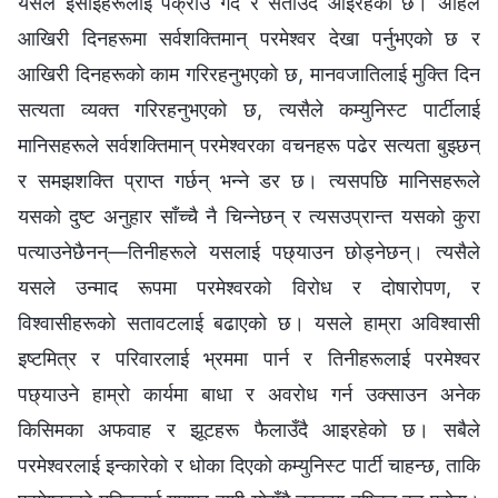
यसले इसाईहरूलाई पक्राउ गर्दै र सताउँदै आइरहेको छ। अहिले
आखिरी दिनहरूमा सर्वशक्तिमान्‌ परमेश्‍वर देखा पर्नुभएको छ र
आखिरी दिनहरूको काम गरिरहनुभएको छ, मानवजातिलाई मुक्ति दिन
सत्यता व्यक्त गरिरहनुभएको छ, त्यसैले कम्युनिस्ट पार्टीलाई
मानिसहरूले सर्वशक्तिमान्‌ परमेश्‍वरका वचनहरू पढेर सत्यता बुझ्छन्
र समझशक्ति प्राप्त गर्छन् भन्‍ने डर छ। त्यसपछि मानिसहरूले
यसको दुष्ट अनुहार साँच्चै नै चिन्नेछन् र त्यसउप्रान्त यसको कुरा
पत्याउनेछैनन्—तिनीहरूले यसलाई पछ्याउन छोड्नेछन्। त्यसैले
यसले उन्माद रूपमा परमेश्‍वरको विरोध र दोषारोपण, र
विश्‍वासीहरूको सतावटलाई बढाएको छ। यसले हाम्रा अविश्‍वासी
इष्टमित्र र परिवारलाई भ्रममा पार्न र तिनीहरूलाई परमेश्‍वर
पछ्याउने हाम्रो कार्यमा बाधा र अवरोध गर्न उक्साउन अनेक
किसिमका अफवाह र झूटहरू फैलाउँदै आइरहेको छ। सबैले
परमेश्‍वरलाई इन्कारेको र धोका दिएको कम्युनिस्ट पार्टी चाहन्छ, ताकि