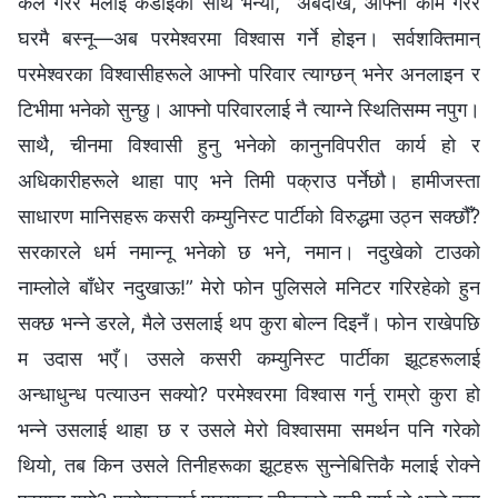
कल गरेर मलाई कडाइका साथ भन्यो, “अबदेखि, आफ्‍नो काम गरेर
घरमै बस्‍नू—अब परमेश्‍वरमा विश्‍वास गर्ने होइन। सर्वशक्तिमान्‌
परमेश्‍वरका विश्‍वासीहरूले आफ्‍नो परिवार त्याग्छन् भनेर अनलाइन र
टिभीमा भनेको सुन्छु। आफ्‍नो परिवारलाई नै त्याग्‍ने स्थितिसम्‍म नपुग।
साथै, चीनमा विश्‍वासी हुनु भनेको कानुनविपरीत कार्य हो र
अधिकारीहरूले थाहा पाए भने तिमी पक्राउ पर्नेछौ। हामीजस्ता
साधारण मानिसहरू कसरी कम्युनिस्ट पार्टीको विरुद्धमा उठ्न सक्छौँ?
सरकारले धर्म नमान्‍नू भनेको छ भने, नमान। नदुखेको टाउको
नाम्‍लोले बाँधेर नदुखाऊ!” मेरो फोन पुलिसले मनिटर गरिरहेको हुन
सक्छ भन्‍ने डरले, मैले उसलाई थप कुरा बोल्‍न दिइनँ। फोन राखेपछि
म उदास भएँ। उसले कसरी कम्युनिस्ट पार्टीका झूटहरूलाई
अन्धाधुन्ध पत्याउन सक्यो? परमेश्‍वरमा विश्‍वास गर्नु राम्रो कुरा हो
भन्‍ने उसलाई थाहा छ र उसले मेरो विश्‍वासमा समर्थन पनि गरेको
थियो, तब किन उसले तिनीहरूका झूटहरू सुन्‍नेबित्तिकै मलाई रोक्‍ने