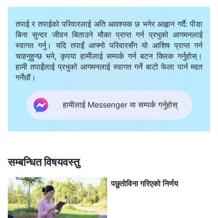
कम्युनिस्ट पार्टीले मानिसहरूलाई भ्रममा पार्न झूटहरूको प्रयोग गर्छ
ताकि परमेश्‍वरलाई विरोध गर्ने र विश्‍वासीहरूलाई सताउने, अनि
तपाई र तपाईको परिवारलाई अति आवश्यक छ भनेर आह्वान गर्दै: पीडा
परमेश्‍वरको काममा बाधा दिने र त्यसलाई भताभुङ्ग पार्ने काममा
बिना सुन्दर जीवन बिताउने मौका प्राप्त गर्न प्रभुको आगमनलाई
स्वागत गर्नु। यदि तपाईं आफ्नो परिवारसँग यो आशिष प्राप्त गर्न
तिनीहरू पनि त्यससँगै लागून्। यो कम्युनिस्ट पार्टीको दुष्ट अभिप्राय
चाहनुहुन्छ भने, कृपया हामीलाई सम्पर्क गर्न बटन क्लिक गर्नुहोस्।
हो, र म शैतानका चलाकीहरूमा पर्नु हुँदैन भन्‍ने मलाई थाहा थियो।
हामी तपाईंलाई प्रभुको आगमनलाई स्वागत गर्ने बाटो फेला पार्न मद्दत
गर्नेछौं।
ती सिस्टरले मेरो लागि परमेश्‍वरका वचनहरूको अर्को खण्ड पढिन्:
हामीलाई Messenger मा सम्पर्क गर्नुहोस्
“
परमेश्‍वरको विश्‍वासी भएर, तिमीहरू हरेकले आखिरी दिनहरूमा
परमेश्‍वरको कार्य अनि आज पनि तिमीहरूमा उहाँले गर्नुहुने उहाँको
योजनाको कार्य ग्रहण गर्दै तिमीहरूले साँच्चै नै प्राप्त गरेको उच्च
उत्थान अनि मुक्तिको सराहना गर्नैपर्छ। परमेश्‍वरले मानिसहरूको यस
सम्बन्धित विषयवस्तु
समूहलाई सारा ब्रह्माण्डभरिको उहाँको कार्यको केन्द्र बिन्दु
पछुतोविना गरिएको निर्णय
बनाउनुभएको छ। उहाँले आफ्नो हृदयको सबै रगत तिमीहरूको निम्ति
अर्पण गर्नुभएको छ; उहाँले ब्रह्माण्डभरिको आत्माका सबै काम पुनः दाबी
गरेर तिमीहरूलाई प्रदान गर्नुभएको छ। यसैकारण तिमीहरू