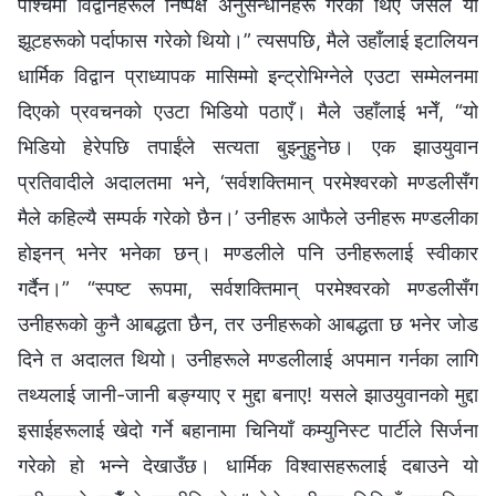
पश्चिमी विद्वानहरूले निष्पक्ष अनुसन्धानहरू गरेका थिए जसले यी
झूटहरूको पर्दाफास गरेको थियो।” त्यसपछि, मैले उहाँलाई इटालियन
धार्मिक विद्वान प्राध्यापक मासिम्मो इन्ट्रोभिग्नेले एउटा सम्मेलनमा
दिएको प्रवचनको एउटा भिडियो पठाएँ। मैले उहाँलाई भनेँ, “यो
भिडियो हेरेपछि तपाईंले सत्यता बुझ्नुहुनेछ। एक झाउयुवान
प्रतिवादीले अदालतमा भने, ‘सर्वशक्तिमान्‌ परमेश्‍वरको मण्डलीसँग
मैले कहिल्यै सम्पर्क गरेको छैन।’ उनीहरू आफैले उनीहरू मण्डलीका
होइनन् भनेर भनेका छन्। मण्डलीले पनि उनीहरूलाई स्वीकार
गर्दैन।” “स्पष्ट रूपमा, सर्वशक्तिमान्‌ परमेश्‍वरको मण्डलीसँग
उनीहरूको कुनै आबद्धता छैन, तर उनीहरूको आबद्धता छ भनेर जोड
दिने त अदालत थियो। उनीहरूले मण्डलीलाई अपमान गर्नका लागि
तथ्यलाई जानी-जानी बङ्ग्याए र मुद्दा बनाए! यसले झाउयुवानको मुद्दा
इसाईहरूलाई खेदो गर्ने बहानामा चिनियाँ कम्युनिस्ट पार्टीले सिर्जना
गरेको हो भन्ने देखाउँछ। धार्मिक विश्‍वासहरूलाई दबाउने यो