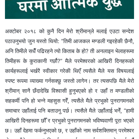
अक्टोबर २०१८ को कुनै दिन मेरो श्रीमान्‌ले मलाई एउटा सन्देश
पठाउनुभयो जुन यस्तो थियो: “तिमी आजकल मण्डली गइरहेकी छैनौ,
अनि तिमीले सधैँ पढिरहने त्यो किताब के हो? ती अनलाइन भेलाहरूमा
तिमीहरू के कुराकानी गर्छौ?” मैले परमेश्‍वरको आखिरी दिनहरूको
कार्यहरूलाई भर्खरै स्वीकार गरेकी थिएँ त्यसैले मैले यस विषयलाई
स्पष्ट रूपमा व्याख्या गर्नसक्छु जस्तो लागेन। तर त्यसपछि मैले मेरो
श्रीमान् सानै छँदादेखि विश्‍वासी हुनुभएको हो र उहाँ त मण्डलीको
सहकर्मी पनि हो भन्‍ने महसुस गरेँ, त्यसैले मैले प्रभुको पुनरागमनको
समाचार उहाँलाई पनि बताउनु पर्छ। त्यसैले मैले उहाँलाई भनेँ, “हामी
आखिरी दिनहरूमा छौँ र प्रभुको पुनरागमनको भविष्यवाणी पूरा भएको
छ। उहाँ देहमा फर्कनुभएको छ, र उहाँको नाम सर्वशक्तिमान्‌ परमेश्‍वर