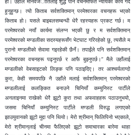
हो। उहाँले मानवजातिलाई शुद्ध पार्न वचनमार्फत न्यायको कार्य गर्दै
हुनुहुन्छ। त्यो किताब सर्वशक्तिमान्‌ परमेश्‍वरका वचनहरू भएको
किताब हो। यसले बाइबलसम्बन्धी धेरै रहस्यहरू प्रकट गर्छ। म
परमेश्‍वरको नयाँ कार्यमा संलग्न भएकी छु र म सर्वशक्तिमान्‌
परमेश्‍वरको मण्डलीका सदस्यहरूसँग भेटघाट गरिरहेको छु, त्यसैले म
पुरानो मण्डलीको सेवामा गइरहेकी छैनँ। तपाईंले पनि सर्वशक्तिमान्‌
परमेश्‍वरका वचनहरू पढ्नुपर्छ र आफै बुझ्नुपर्छ।” मैले उहाँलाई
मण्डलीको वेबसाइटको लिङ्क पनि पठाइदिए। तर आश्चर्यलाग्दो
कुरा, केही समयपछि नै उहाँले मलाई सर्वशक्तिमान्‌ परमेश्‍वरको
मण्डलीलाई कलङ्कित बनाउने चिनियाँ कम्युनिस्ट पार्टीले
अनलाइनमा राखेको धेरै झूटो कुरा तथा अफवाहहरू पठाउनुभयो,
जसमा चिनियाँ कम्युनिस्ट पार्टीले मण्डली विरुद्ध लगाएको
झाउयुवानको झूटो मुद्दा पनि थियो। मेरो श्रीमान् फिलिपिनो भएकाले,
मेरो श्रीमान्‌लाई चीनमा फैलिएको झूटो समाचारका बारेमा थाहा