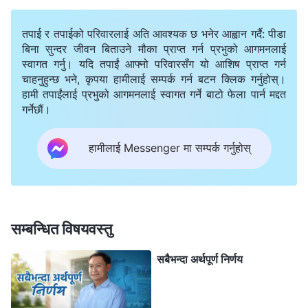
उनीहरूको अनुभवका बारेमा अन्तर्वार्ता लिइएको छ। क्यानडा, क्युबा,
तपाई र तपाईको परिवारलाई अति आवश्यक छ भनेर आह्वान गर्दै: पीडा
जापान, फ्रान्स, रूस, थाइलेण्ड र अन्य धेरै देशहरूबाट गवाहीहरू
बिना सुन्दर जीवन बिताउने मौका प्राप्त गर्न प्रभुको आगमनलाई
आएका छन्। प्रभुको पुनरागमनको तृष्णा गर्ने विश्‍वभरिका मानिसहरू
स्वागत गर्नु। यदि तपाईं आफ्नो परिवारसँग यो आशिष प्राप्त गर्न
चाहनुहुन्छ भने, कृपया हामीलाई सम्पर्क गर्न बटन क्लिक गर्नुहोस्।
सर्वशक्तिमान्‌ परमेश्‍वरको सामु आएका छन् र उहाँको कार्यलाई
हामी तपाईंलाई प्रभुको आगमनलाई स्वागत गर्ने बाटो फेला पार्न मद्दत
स्वीकार गरेका छन्। नास्तिक चिनियाँ कम्युनिस्ट पार्टीको झूटहरूको
गर्नेछौं।
पछि अन्धो भएर लाग्नुभन्दा उहाँको महान् कार्यले के हासिल गर्छ र यो
हामीलाई Messenger मा सम्पर्क गर्नुहोस्
परमेश्‍वरको आवाज हो कि होइन भनेर तपाईं आफै किन बुझ्नुहुन्न?”
उहाँले मेरो कुरा सुन्नुभएन, बरु मेरो फोन खोस्‍न आउनुभयो। उहाँलाई
रोक्न खोज्दा, मैले उहाँको पाखुरामा हिर्काउन पुगेँ। म त्रासित भएँ
किनभने, उहाँले यो कुरालाई प्रहरीमा उजुरी दिने बहाना बनाउनुभयो।
सम्बन्धित विषयवस्तु
त्यसपछि उहाँले रूखो भएर हाँस्दै भन्नुभयो, “के तिमीसँग तिम्रो
सबैभन्दा अर्थपूर्ण निर्णय
परमेश्‍वर हुनुहुन्न र? त्यसोभए तिम्रो सहयोगका लागि उहाँलाई
पुकार। प्रहरी यहाँ जति बेला पनि आइपुग्न सक्छ। हेरौं आज
तिमीलाई कसले बचाउँदो रहेछ।” म रिसले चूर भएकी थिएँ र