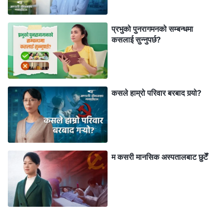
अलिकति डराएकी पनि थिएँ। चीनमा असङ्ख्य दाजुभाइ र
प्रभुको पुनरागमनको सम्बन्धमा
दिदीबहिनीहरूलाई प्रहरीले लगे जसरी मलाई पनि लान्छन् कि भनेर म
कसलाई सुन्‍नुपर्छ?
डराएकी थिएँ। यत्तिकैमा मैले परमेश्‍वरका यी वचनहरू सम्झिएँ:
“
मानिसको हृदय र आत्मा परमेश्‍वरको हातमा हुन्छ, उसको जीवनको
सबै थोकमा परमेश्‍वरले नजर राख्‍नुहुन्छ। तैँले यस कुरालाई विश्‍वास
गर् वा नगर्, चाहे त्यो सजीव वा निर्जीव होस्, कुनै पनि थोक र सबै थोक
कसले हाम्रो परिवार बरबाद गर्‍यो?
परमेश्‍वरको विचारअनुसार सर्छन्, परिवर्तन हुन्छन्, नवीकरण हुन्छन् र
लोप हुन्छन्। परमेश्‍वरले यसरी सबै थोकमाथि शासन गर्नुहुन्छ
”
(वचन,
खण्ड १। परमेश्‍वरको देखापराइ र काम। परमेश्‍वर मानिसको जीवनको
। सबै कुराहरू परमेश्‍वरकै हातमा छन् र यावत् थोकमा
स्रोत हुनुहुन्छ)
म कसरी मानसिक अस्पतालबाट छुटेँ
उहाँकै बोली चल्छ। त्यो दिन मलाई प्रहरीले लान्छ वा लाँदैन भन्ने
कुरा पूर्ण रूपमा परमेश्‍वरकै हातमा थियो। यदि परमेश्‍वरले अनुमति
दिनुभयो भने, त्यसमा उहाँको इच्छा समावेश हुन्छ र म त्यस इच्छाप्रति
समर्पित हुन्छु। मैले प्रार्थना गरेपछि म त्यति धेरै आत्तिइन। पाँच