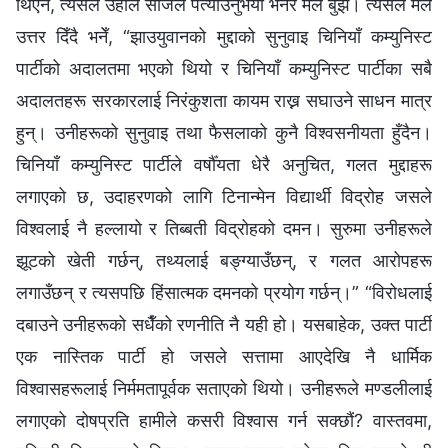
थिएन, त्यसैले उहाँले सजिलै पत्याउनुभयो भनेर मैले बुझेँ। त्यसैले मैले
उत्तर दिँदै भनेँ, “झाउयुवानको मुद्दाको सुनुवाइ चिनियाँ कम्युनिस्ट
पार्टीको अदालतमा भएको थियो र चिनियाँ कम्युनिस्ट पार्टीका सबै
अदालतहरू सरकारलाई निरंकुशता कायम राख्न सघाउने साधन मात्र
हुन्। उनीहरूको सुनुवाइ तथा फैसलाको कुनै विश्‍वसनीयता हुँदैन।
चिनियाँ कम्युनिस्ट पार्टीले वर्षौँयता धेरै अनुचित, गलत मुद्दाहरू
लगाएको छ, उदाहरणको लागि टिनान्मेन विद्यार्थी विद्रोह जसले
विश्‍वलाई नै हल्लायो र तिब्बती विद्रोहको दमन। सुरुमा उनीहरूले
झूटको खेती गर्छन्, तथ्यलाई बङ्ग्याउँछन्, र गलत आरोपहरू
लगाउँछन् र त्यसपछि हिंसात्मक दमनको प्रयोग गर्छन्।” “विरोधलाई
दबाउने उनीहरूको सधैँको रणनीति नै यही हो। यसबाहेक, उक्त पार्टी
एक नास्तिक पार्टी हो जसले सत्तामा आएदेखि नै धार्मिक
विश्‍वासहरूलाई निर्ममतापूर्वक सताएको थियो। उनीहरूले मण्डलीलाई
लगाएको दोषप्रति हामीले कसरी विश्‍वास गर्न सक्छौं? वास्तवमा,