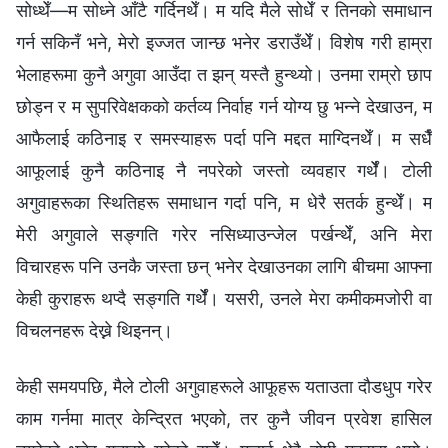
सोध्थेँ—म सोध्ने आँटै गर्दिनथेँ। म यदि मैले सोधेँ र तिनको समाधान
गर्न सकिनँ भने, मेरो इज्जत जान्छ भनेर डराउँथेँ। विशेष गरी हाम्रा
भेलाहरूमा कुनै अगुवा आउँदा त झन् यस्तै हुन्थ्यो। उनमा राम्रो छाप
छोड्न र म सुपरिवेक्षकको कर्तव्य निर्वाह गर्न योग्य छु भन्ने देखाउन, म
आफैलाई कठिनाइ र समस्याहरू पर्दा पनि मद्दत माग्दिनथेँ। म सधैँ
आफूलाई कुनै कठिनाइ नै नपरेको जस्तो व्यवहार गर्थेँ। टोली
अगुवाहरूका स्थितिहरू समाधान गर्दा पनि, म धेरै सतर्क हुन्थेँ। म
मेरी अगुवाले सङ्गति गरेर नसिध्याउन्जेल पर्खन्थेँ, अनि मेरा
विचारहरू पनि उनकै जस्ता छन् भनेर देखाउनका लागि बीचमा आफ्ना
केही कुराहरू थप्दै सङ्गति गर्थेँ। यसरी, उनले मेरा कमीकमजोरी वा
विचलनहरू देख्ने थिइनन्।
केही समयपछि, मैले टोली अगुवाहरूले आफूहरू यताउता दौडधुप गरेर
काम गर्नमा मात्र केन्द्रित भएको, तर कुनै जीवन प्रवेश हासिल