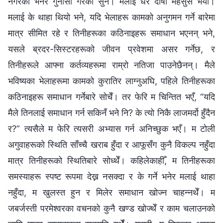
नगरेको भनेर गुनासो गरेको सुनेँ। मलाई धेरै दोषी महसुस भयो।
मलाई के थाहा थियो भने, यदि भेलाहरू कामको अनुगमन गर्ने बारेमा
मात्र सीमित रहे र तिनीहरूका कठिनाइहरू समाधान भएनन् भने,
यसले ब्रदर-सिस्टरहरूको जीवन प्रवेशमा असर गर्नेछ, र
तिनीहरूले आफ्ना कर्तव्यहरूमा राम्रो नतिजा पाउनेछैनन्। मैले
भविष्यका भेलाहरूमा कामको कुरातिर लाग्नुअघि, पहिले तिनीहरूका
कठिनाइहरू समाधान गर्नेबारे सोचेँ। तर फेरि म चिन्तित भएँ, “यदि
मैले तिनलाई समाधान गर्न सकिनँ भने नि? के त्यो निकै लाजमर्दो हुँदैन
र?” त्यसैले म फेरि त्यसरी अभ्यास गर्न अनिच्छुक भएँ। म टोली
अगुवाहरूको स्थिति साँच्चै खराब हुँदा र आफूसँग कुनै विकल्प नहुँदा
मात्र तिनीहरूको स्थितिबारे सोध्थेँ। कहिलेकाहीँ, म तिनीहरूका
समस्याहरू स्पष्ट रूपमा देख्न नसक्दा र के गर्ने भनेर मलाई थाहा
नहुँदा, म खुलस्त हुन र मिलेर समाधान खोज्न चाहन्नथेँ। म
जबर्जस्ती परमेश्‍वरका वचनको कुनै खण्ड खोज्थेँ र काम चलाउनको