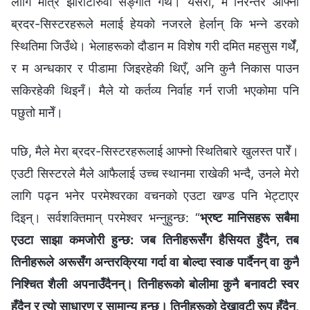
लागि मात्र झाराटारुवा सङ्गति गर्थेँ। यसरी, म निरन्तर आफ्ना
ब्रदर-सिस्टरहरूले मलाई हेयको नजरले हेर्लान् कि भन्ने डरको
स्थितिमा जिउँथे। भेलाहरूको दौडान म विशेष गरी दमित महसुस गर्थेँ,
र म अन्धकार र पीडामा जिइरहेकी थिएँ, अनि कुनै निकास पाउन
सकिरहेकी थिइनँ। मैले यो कर्तव्य निर्वाह गर्न राजी भएकोमा पनि
पछुतो मानेँ।
पछि, मैले मेरा ब्रदर-सिस्टरहरूलाई आफ्नो स्थितिबारे खुलस्त पारेँ।
एउटी सिस्टरले मैले आफैलाई उच्च स्थानमा राखेकी भन्दै, उनले मेरो
लागि पढ्न भनेर परमेश्‍वरका वचनको एउटा खण्ड पनि भेट्टाएर
दिइन्। सर्वशक्तिमान्‌ परमेश्‍वर भन्‍नुहुन्छ: “
भ्रष्ट मानिसहरू सबैमा
एउटा साझा कमजोरी हुन्छ: जब तिनीहरूसँग हैसियत हुँदैन, तब
तिनीहरूले अरूसँग अन्तरक्रिया गर्दा वा बोल्दा स्वाङ पार्दैनन् वा कुनै
निश्चित शैली अपनाउँदैनन्। तिनीहरूको बोलीमा कुनै बनावटी स्वर
हुँदैन र त्यो साधारण र सामान्य हुन्छ। तिनीहरूको देखावटी रूप हुँदैन,