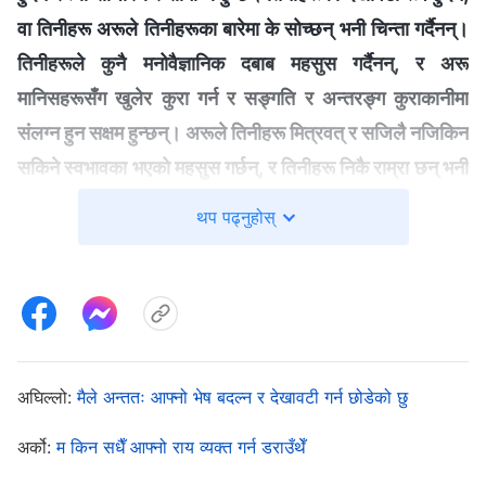
वा तिनीहरू अरूले तिनीहरूका बारेमा के सोच्छन् भनी चिन्ता गर्दैनन्।
तिनीहरूले कुनै मनोवैज्ञानिक दबाब महसुस गर्दैनन्, र अरू
मानिसहरूसँग खुलेर कुरा गर्न र सङ्गति र अन्तरङ्ग कुराकानीमा
संलग्न हुन सक्षम हुन्छन्। अरूले तिनीहरू मित्रवत् र सजिलै नजिकिन
सकिने स्वभावका भएको महसुस गर्छन्, र तिनीहरू निकै राम्रा छन् भनी
सोच्छन्। तर, तिनीहरू हैसियत प्राप्त गर्नेबित्तिकै, उच्‍च र शक्तिशाली
थप पढ्नुहोस्
बन्छन्, साधारण मानिसहरूलाई बेवास्ता गर्छन्, तिनीहरूसँग कोही पनि
रकुरा गर्न सक्दैन; तिनीहरूले आफू कुलीन हुँ, र आफू साधारण
मानिसहरूभन्दा फरक वर्गको हुँ भन्‍ने ठान्छन्। तिनीहरू साधारण
मानिसहरूलाई तुच्छ नजरले हेर्छन्, तिनीहरू ठाँटसित बोल्छन् र
अरूसँग खुला रूपमा सङ्गति गर्न छोड्छन्। किन तिनीहरूले
अघिल्लो:
मैले अन्ततः आफ्नो भेष बदल्न र देखावटी गर्न छोडेको छु
त्यसउप्रान्त खुला रूपमा सङ्गति गर्न छोड्छन्? तिनीहरूलाई
आफूसँग अब हैसियत छ, र आफू अगुवा हुँ भन्‍ने लाग्छ। तिनीहरू
अर्को:
म किन सधैँ आफ्नो राय व्यक्त गर्न डराउँथेँ
अगुवाहरूको एउटा निश्‍चित छवि हुनैपर्छ, उनीहरू साधारण