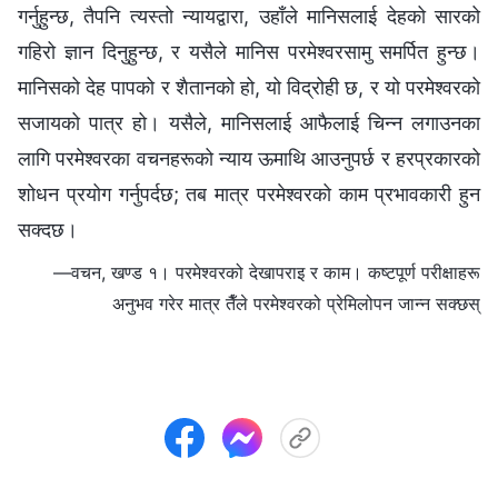
गर्नुहुन्छ, तैपनि त्यस्तो न्यायद्वारा, उहाँले मानिसलाई देहको सारको
गहिरो ज्ञान दिनुहुन्छ, र यसैले मानिस परमेश्‍वरसामु समर्पित हुन्छ।
मानिसको देह पापको र शैतानको हो, यो विद्रोही छ, र यो परमेश्‍वरको
सजायको पात्र हो। यसैले, मानिसलाई आफैलाई चिन्‍न लगाउनका
लागि परमेश्‍वरका वचनहरूको न्याय ऊमाथि आउनुपर्छ र हरप्रकारको
शोधन प्रयोग गर्नुपर्दछ; तब मात्र परमेश्‍वरको काम प्रभावकारी हुन
सक्दछ।
—वचन, खण्ड १। परमेश्‍वरको देखापराइ र काम। कष्टपूर्ण परीक्षाहरू
अनुभव गरेर मात्र तैँले परमेश्‍वरको प्रेमिलोपन जान्न सक्छस्