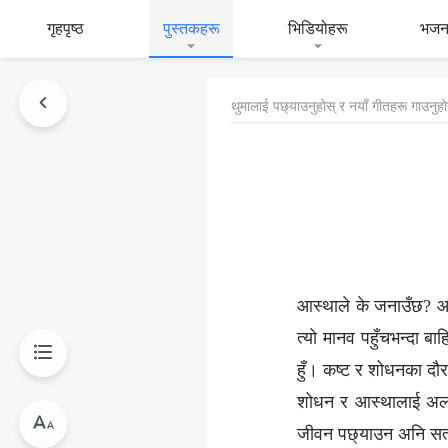
गृहपृष्ठ
पुस्तकहरू
भिडियोहरू
भजन
थुमालाई पछ्याउनुहोस् र नयाँ गीतहरू गाउनुहो
आस्थाले के जनाउँछ? आस्
त्यो मानव पहुँचभन्दा बाह
हुँ। कष्ट र शोधनका दौ
शोधन र आस्थालाई अलग ग
जीवन पछ्याउन अनि सत्यत