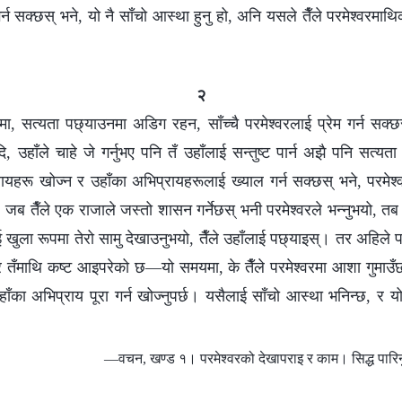
र्न सक्छस् भने, यो नै साँचो आस्था हुनु हो, अनि यसले तैँले परमेश्‍वरमा
२
, सत्यता पछ्याउनमा अडिग रहन, साँच्चै परमेश्‍वरलाई प्रेम गर्न सक्छस
, उहाँले चाहे जे गर्नुभए पनि तँ उहाँलाई सन्तुष्ट पार्न अझै पनि सत्यता
ायहरू खोज्न र उहाँका अभिप्रायहरूलाई ख्याल गर्न सक्छस् भने, परमेश्‍
ब तैँले एक राजाले जस्तो शासन गर्नेछस् भनी परमेश्‍वरले भन्नुभयो, तब तै
ुला रूपमा तेरो सामु देखाउनुभयो, तैँले उहाँलाई पछ्याइस्। तर अहिले परम
, र तँमाथि कष्ट आइपरेको छ—यो समयमा, के तैँले परमेश्‍वरमा आशा गुमाउँ
ाँका अभिप्राय पूरा गर्न खोज्नुपर्छ। यसैलाई साँचो आस्था भनिन्छ, र यो
—वचन, खण्ड १। परमेश्‍वरको देखापराइ र काम। सिद्ध पारिनु