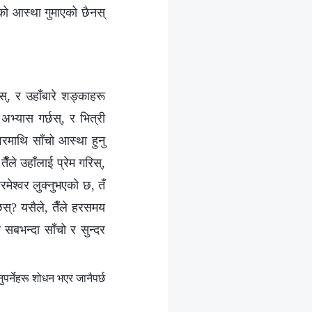
थिको आस्था गुमाएको छैनस्
्, र उहाँबारे शङ्काहरू
 अभ्यास गर्छस्, र भित्री
वरमाथि साँचो आस्था हुनु
ँले उहाँलाई प्रेम गरिस्,
ेश्‍वर लुक्नुभएको छ, तँ
छस्? यसैले, तैँले हरसमय
 सबभन्दा साँचो र सुन्दर
पर्नेहरू शोधन भएर जानैपर्छ