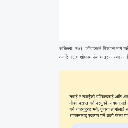
अघिल्लो:
१७९ जाँचहरूले विश्‍वास माग गर्छ
अर्को:
१८३ शोधनमार्फत मात्र आस्था आउ
तपाई र तपाईको परिवारलाई अति आवश्
मौका प्राप्त गर्न प्रभुको आगमनलाई 
गर्न चाहनुहुन्छ भने, कृपया हामीलाई सम्पर्क गर्न
आगमनलाई स्वागत गर्ने बाटो फेला पार्न