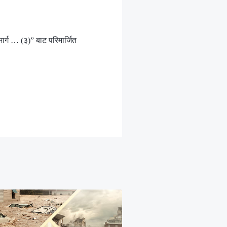
र्ग … (३)” बाट परिमार्जित