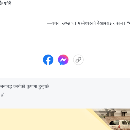
ै थोरै
—वचन, खण्ड १। परमेश्‍वरको देखापराइ र काम। “मा
ाबद्ध कार्यको कृपामा हुनुपर्छ
स हो