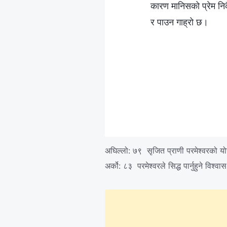
कारण मानिसको प्रेम निक
र पाउन गाह्रो छ।
अघिल्लो:
७९ सृजित प्राणी परमेश्‍वरको योजन
अर्को:
८३ परमेश्‍वरले सिद्ध पार्नुहुने विश्‍वा