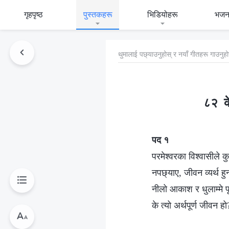
गृहपृष्ठ
पुस्तकहरू
भिडियोहरू
भजन
थुमालाई पछ्याउनुहोस् र नयाँ गीतहरू गाउनुहो
८२ के
पद १
परमेश्‍वरका विश्‍वासीले कुन
नपछ्याए, जीवन व्यर्थ हुन
नीलो आकाश र धुलाम्मे पृथ
के त्यो अर्थपूर्ण जीवन हो