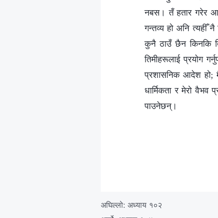
नबस। तँ हतार गरेर आफ्
गन्तव्य हो अनि त्यहीँ न
कुनै ठाउँ छैन किनकि त
तिमीहरूलाई प्रयोग गर्नु
प्रशासनिक आदेश हो; मै
धार्मिकता र मेरो वैभव प
पाउनेछन्।
अघिल्लो:
अध्याय १०२