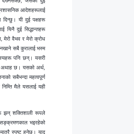
देख्‍नसक्छ, जसको दुई
रा प्रशासनिक आदेशहरूलाई
 दिन्छु। यी दुई पक्षहरू
 यिनै दुई सिद्धान्तहरू
, मेरो वैभव र मेरो क्रोध
 नखाने सबै कुरालाई भस्म
हस्यहरू पनि छन्। यसरी
दा अथाह छ। यसको अर्थ,
ाको सबैभन्दा महत्वपूर्ण
को निम्ति मैले यसलाई यही
रू झन् शक्तिशाली रूपले
े सङ्क्रमणकाल भइरहेको
ात्रै स्पष्ट हुनेछ। याद