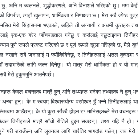
छु, अनि म ज्वलनले, शुद्धीकरणले, अनि विनाशले भरिएको छु। ममा केही 
विपरीत, त्यहाँ खुलापन, धार्मिकता र निष्पक्षता छ। मेरा सबै ज्येष्ठ पु
ै मसित मेरो सिंहासनमा भएकाले, अहिले ती अन्यायी र अधर्मी कुराहरू त
रूलाई एक-एक गरेर जाँचपडताल गर्नेछु र कसैलाई नछुटाइकन तिनीहरू
्याय पूर्ण रूपले प्रकट गरिएको छ र पूर्ण रूपले खुला गरिएको छ, मैले कुनै
ेल नखाने सबै जनालाई म फ्याँकिदिनेछु, र तिनीहरूलाई अतल कुण्डमा सा
ाँ सदाभरिको लागि जल्न दिनेछु। यो मात्र मेरो धार्मिकता हो र यो मात्
बै मेरो हुकुममुनि आउनैपर्छ।
हरू केवल वचनहरू मात्रै हुन् अनि तथ्यहरू भनेका तथ्यहरू नै हुन् भन्‍ने
ू अन्धा हुन्। के म स्वयम् विश्‍वासयोग्य परमेश्‍वर हुँ भन्‍ने तिनीहरूलाई
ित्वमा आउँछन्। के यो कुरा साँच्चै होइन र? मानिसहरूले मेरा वचनहरू बु
 केवल तिनीहरूले मात्रै साँचो रीतिले बुझ्न सक्छन्। तथ्य यहि नै हो। मे
ने गरी डराउँछन् अनि लुक्नका लागि चारैतिर भागदौड गर्छन्। जब मेरो