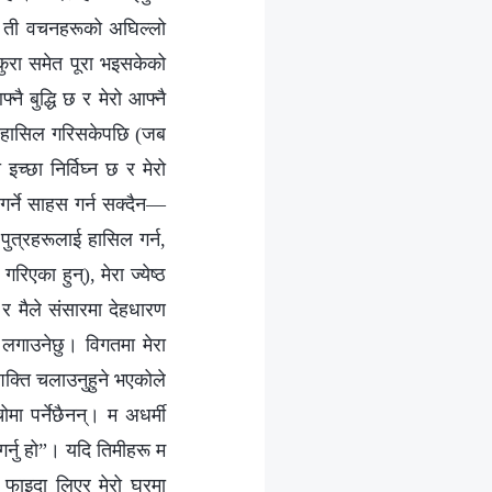
रा ती वचनहरूको अघिल्लो
कुरा समेत पूरा भइसकेको
ै बुद्धि छ र मेरो आफ्नै
रू हासिल गरिसकेपछि (जब
 इच्छा निर्विघ्न छ र मेरो
गर्ने साहस गर्न सक्दैन—
 पुत्रहरूलाई हासिल गर्न,
एका हुन्), मेरा ज्येष्ठ
र मैले संसारमा देहधारण
न लगाउनेछु। विगतमा मेरा
शक्ति चलाउनुहुने भएकोले
मा पर्नेछैनन्। म अधर्मी
ा गर्नु हो”। यदि तिमीहरू म
ो फाइदा लिएर मेरो घरमा