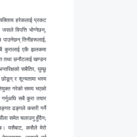
्यक्तित्व हरेकलाई प्रकट
सले विपत्ति भोग्नेछन्,
ष पाउनेछन् तिनीहरूलाई,
 सबै कुरालाई एकै झलकमा
युक्ति तथा छनौटलाई खण्डन
न्तरिक्षको सबैतिर, घुम्छु
ोडून् र शून्यतामा भस्म
नियुक्त गरेको समय भएको
गर्नुअघि सबै कुरा तयार
ङ्गत ढङ्गले कसरी गर्ने
ंला समेत चलाउनु हुँदैन;
। यसैबाट, कसैले मेरो