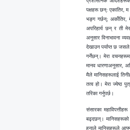
प्रशासनिक आदेशहरूको
पक्षहरू छन्: एकातिर, म
भङ्ग गर्छन्; अर्कोतिर,
अपरिहार्य छन् र ती मे
अनुसार विनाभावना व्यवहा
देखाउन पर्याप्त छ जसले
गर्नेछन्। मेरा वचनहर
मानव धारणाअनुसार, अन
मैले मानिसहरूलाई तिनीह
तत्व हो। मेरा ज्येष्ठ प
तरिका गर्नुपर्छ।
संसारका महाविपत्तीहरू
बढ्दछन्। मानिसहरूको 
हुनाले मानिसहरूले आफ्न