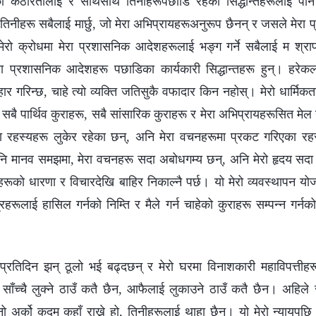
 कठोरतालाई र साथसाथै तिनीहरूपछाडि रहेका सिद्धान्तहरूलाई पनि 
 तिनीहरू सबैलाई मार्छु, जो मेरा अभिप्रायहरूअनुरूप छैनन् र जसले मे
 मेरो क्रोधमा मेरा प्रशासनिक आदेशहरूलाई भङ्ग गर्ने सबैलाई म श्राप
रा प्रशासनिक आदेशहरू पछाडिका कार्यकारी सिद्धान्तहरू हुन्। हरेकलाई
र गरिन्छ, चाहे त्यो व्यक्ति जतिसुकै वफादार किन नहोस्। मेरो धार्मिकता
 सबै पार्थिव कुराहरू, सबै सांसारिक कुराहरू र मेरा अभिप्रायहरूसित मेल
ूमा रहस्यहरू लुकेर रहेका छन्, अनि मेरा वचनहरूमा प्रकट गरिएका र
ि मानव समझमा, मेरा वचनहरू सदा अबोधगम्य छन्, अनि मेरो हृदय स
रूको धारणा र विचारदेखि बाहिर निकाल्नै पर्छ। यो मेरो व्यवस्थापन योजन
ुत्रहरूलाई हासिल गर्नको निम्ति र मैले गर्न चाहेको कुराहरू सम्पन्न गर्न
 प्रतिदिन झन् ठूलो भई बढ्दछन् र मेरो घरमा विनाशकारी महाविपत्तीह
साँच्चै लुक्ने ठाउँ कतै छैन, आफैलाई लुकाउने ठाउँ कतै छैन। अहिल
ो अर्को कदम कहाँ राख्ने हो, तिनीहरूलाई थाहा छैन। यो मेरो न्यायपछि म