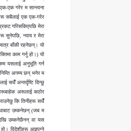
 एक-एक गरेर म सान्त्वना
ीहरू सबैलाई एक एक-गरेर
 प्रकट गरिसकिएपछि मेरा
ू सुनेपछि, न्याय र मेरा
 मात्र बाँकी रहनेछन्। यो
क्तिमा काम गर्नु हो।) यो
म्म यसलाई अनुभूति गर्न
 निम्ति अगम्य छन् भनेर म
 सधैँ अन्तर्दृष्टि दिन्छु
त्रहरूबाहेक अरूलाई कठोर
गराउनेछु कि तिनीहरू सधैँ
्थाबाट उम्कनेछन् (जब म
ेखि उम्‍कनेछैनन् वा यस
 हो। विदेशीहरू आइपुग्ने