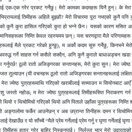
ई एक-एक गरेर प्रकट गर्नेछु। मेरो कामका कदमहरू यिनै हुन्। के मे
िप्रायलाई तिमीहरू अहिले बुझ्छौ? मेरो विचारमा पूरा नभएको कुनै पनि 
को कुनै कुरा हासिल गरिएको कुरा हो भन्‍ने छैन। यसको कारण मसित आफ्न
न मानिसहरूका निम्ति केवल रहस्यमय छन्। यस चरणद्वारा मैले परिणामह
्टहरूलाई मैले प्रकट गरेको हुन्छु), म अर्को कदम सुरु गर्नेछु, किनभने मेरो
रुद्ध गर्ने साहस गर्न कसैले सक्दैन, अनि कुनै कुराले बाधाअड्चन खडा 
गर्नुपर्छ! ठूलो रातो अजिङ्गरका सन्तानहरू, मेरो कुरा सुन। मेरा ज्येष्ठ
ित तुल्याउन (यी वचनहरू ठूलो रातो अजिङ्गरका सन्तानहरूलाई लक्षित गरि
मेरा ज्येष्ठ पुत्रहरूमाथि गरिएको खराबीलाई सच्याउन म सियोनबाट आएँ 
पशु जस्तो नहोऊ; म मेरा ज्येष्ठ पुत्रहरूलाई तिमीहरूसित निराकरण गर्
 थियो र थिचोमिचो गरिएको थियो अनि पिताले उहाँका पुत्रहरूका निम्ति 
ेमिलो अङ्गालोमा फर्केर आउनेछन् र अब उप्रान्त तिनीहरू दमन र थिचोमिचो
ाई देखाउँछ र यो साँच्चै “मैले प्रेम गर्नेलाई प्रेम गर्नु र घृणा गर्नेलाई घृण
भने तिमीहरू हतार गरेर बाहिर निस्कनुपर्छ। निर्लज्ज भएर मेरो उदारताक