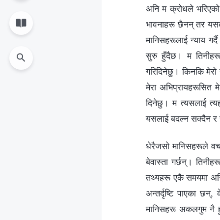
अनि म क्रोधले भरिएको 
भावनाहरू छैनन् तर यसको 
मानिसहरूलाई न्याय गर्द
सुरु हुँदैछ। म तिनीह
गरिदिनेछु। किनकि मेरो न
मेरा अभिप्रायहरूसित म
दिनेछु। म त्यसलाई त्यह
यसलाई बदल्न सक्दैन र स
धेरैजसो मानिसहरूले वचन
बेवास्ता गर्छन्। तिनीहर
तथ्यहरू एकै समयमा अस्त
अन्तर्दृष्टि पाएका छन्,
मानिसहरू अकलगुम नै हु