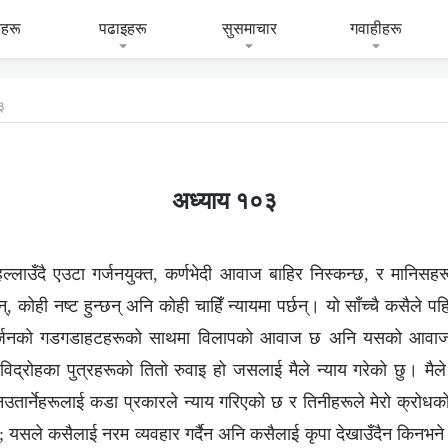
हरू
पढाइहरू
सुसमाचार
गवाहीहरू
३
अध्याय १०३
 नै हल्लाउँदै एउटा गर्जनयुक्त, कर्णभेदी आवाज बाहिर निस्कन्छ, र मानि
्, कोही नष्ट हुन्छन् अनि कोही चाहिँ न्यायमा पर्छन्। यो साँच्चै कसैले पह
न: गर्जनको गडगडाहटहरूको साथमा विलापको आवाज छ अनि यसको आवा
द्रोहका पुत्रहरूको तितो रुवाइ हो जसलाई मैले न्याय गरेको छु। मैले भ
उतार्नेहरूलाई कडा प्रकारले न्याय गरिएको छ र तिनीहरूले मेरो क्रोधको
यसले कसैलाई नरम व्यवहार गर्दैन अनि कसैलाई कृपा देखाउँदैन किनभने म स्‍व