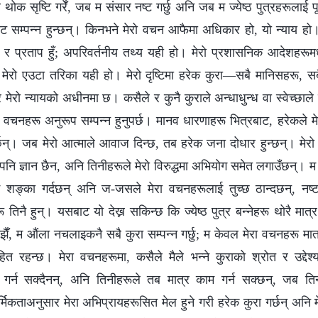
 थोक सृष्टि गरेँ, जब म संसार नष्ट गर्छु अनि जब म ज्येष्ठ पुत्रहरूलाई पू
ट सम्पन्न हुन्छन्। किनभने मेरो वचन आफैमा अधिकार हो, यो न्याय हो
य र प्रताप हुँ; अपरिवर्तनीय तथ्य यही हो। मेरो प्रशासनिक आदेशहरूमध
े मेरो एउटा तरिका यही हो। मेरो दृष्टिमा हरेक कुरा—सबै मानिसहरू, स
रो न्यायको अधीनमा छ। कसैले र कुनै कुराले अन्धाधुन्ध वा स्वेच्छाले व्
ने वचनहरू अनुरूप सम्पन्न हुनुपर्छ। मानव धारणाहरू भित्रबाट, हरेकले मे
छन्। जब मेरो आत्माले आवाज दिन्छ, तब हरेक जना दोधार हुन्छन्। मेरो सर
 ज्ञान छैन, अनि तिनीहरूले मेरो विरुद्धमा अभियोग समेत लगाउँछन्। म 
शङ्का गर्दछन् अनि ज-जसले मेरा वचनहरूलाई तुच्छ ठान्दछन्, नष्ट ग
 तिनै हुन्। यसबाट यो देख्न सकिन्छ कि ज्येष्ठ पुत्र बन्‍नेहरू थोरै मा
झैँ, म औंला नचलाइकनै सबै कुरा सम्पन्न गर्छु; म केवल मेरा वचनहरू मात्
निहित रहन्छ। मेरा वचनहरूमा, कसैले मैले भन्‍ने कुराको श्रोत र उद्दे
गर्न सक्दैनन्, अनि तिनीहरूले तब मात्र काम गर्न सक्छन्, जब तिन
्मिकताअनुसार मेरा अभिप्रायहरूसित मेल हुने गरी हरेक कुरा गर्छन् अनि म