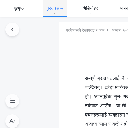
गृहपृष्ठ
पुस्तकहरू
भिडियोहरू
भजन
परमेश्‍वरको देखापराइ र काम
अध्याय १०
सम्पूर्ण ब्रह्माण्डलाई
पाउँदैनन्। कोही मारिन्छन
हो। ध्यानपूर्वक सु
नर्कबाट आउँछ। यो ती वि
वचनहरूलाई व्यवहारमा न
आवाज न्याय र क्रोध हो; 