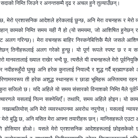
्, सदाको निम्ति जिउने र अनन्तसम्मै दृढ र अचल हुने तुल्याउँछन्।
ँछ, मेरो प्रशासनिक आदेशले हरेकलाई छुन्छ, अनि मेरा वचनहरू र मेरो व
महान् कामको निम्ति समय यही नै हो (यो समयमा, जो आशिषित हुनेछन् र ज
ट अलग गरिन्छ)। मेरा वचनहरू बाहिर निस्कनेबित्तिकै मैले जसले आशि
्नेछन् तिनीहरूलाई अलग गरेको हुन्छु। यो पूर्ण रूपले स्पष्ट छ र म
मेरो मानवतालाई ख्याल राखेर भन्दै छु, त्यसैले यी वचनहरूले मेरो पूर्वनि
र नदीहरूहुँदो घुम्छु अनि हरेक कुरालाई नियाल्दै र शुद्ध गर्दै ब्रह्माण्डको अ
िणामस्वरूप ती हरेक अशुद्ध स्थानहरू र छाडा भूमिहरू अस्तित्वमा रहन छ
ै कुरा सजिलो छ। यदि अहिले यो समय संसारको विनाशको निम्ति मैले पूर्व
च्चारणले यसलाई निल्न सक्नेथिएँ। तथापि, समय अहिले होइन। यो काम 
जना नखल्बलियोस् अनि मेरो व्यवस्थापनमा अवरोध नपुगोस्। यसलाई न्यायस
मेरो बुद्धि छ, अनि मसित मेरा आफ्ना तयारीहरू छन्। मानिसहरूले एउटा औ
लागि होसियार होओ। यसले मेरो प्रशासनिक आदेशहरूलाई छोइसकेको छ