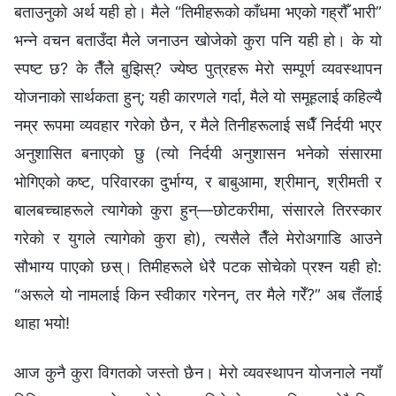
बताउनुको अर्थ यही हो। मैले “तिमीहरूको काँधमा भएको गह्रौँ भारी”
भन्‍ने वचन बताउँदा मैले जनाउन खोजेको कुरा पनि यही हो। के यो
स्पष्ट छ? के तैँले बुझिस्? ज्येष्ठ पुत्रहरू मेरो सम्पूर्ण व्यवस्थापन
योजनाको सार्थकता हुन्; यही कारणले गर्दा, मैले यो समूहलाई कहिल्यै
नम्र रूपमा व्यवहार गरेको छैन, र मैले तिनीहरूलाई सधैँ निर्दयी भएर
अनुशासित बनाएको छु (त्यो निर्दयी अनुशासन भनेको संसारमा
भोगिएको कष्ट, परिवारका दुर्भाग्य, र बाबुआमा, श्रीमान्, श्रीमती र
बालबच्चाहरूले त्यागेको कुरा हुन्—छोटकरीमा, संसारले तिरस्कार
गरेको र युगले त्यागेको कुरा हो), त्यसैले तैँले मेरोअगाडि आउने
सौभाग्य पाएको छस्। तिमीहरूले धेरै पटक सोचेको प्रश्‍न यही हो:
“अरूले यो नामलाई किन स्वीकार गरेनन्, तर मैले गरेँ?” अब तँलाई
थाहा भयो!
आज कुनै कुरा विगतको जस्तो छैन। मेरो व्यवस्थापन योजनाले नयाँ