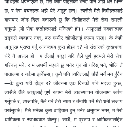
विधिहरू अपनाएको छ, मेरो काम पहिलेको भन्दा पनि अझ धेरै भिन्न
छ, र मेरा वचनहरू अझै धेरै अद्भुत छन्। त्यसैले मैले तिमीहरूलाई
बारम्बार जोड दिएर बताएको छु कि तिमीहरूले मेरो सेवा राम्ररी
गर्नुपर्छ (यो सेवा-कर्ताहरूलाई भनिएको हो)। आफूलाई नकारात्मक
ढङ्गले व्यवहार नगर्, बरु गम्भीर खोजीलाई कायम राख्। के केही
अनुग्रह प्राप्त गर्नु आनन्दमय कुरा होइन र? यो संसारको दुःखभन्दा
धेरै नै असल हो। म तँलाई बन्छु! यदि तैले पूर्ण हृदयले मेरो सेवा
गरिनस् भने, र म अधर्मी भएको छु भनेर गुनासो गरिस् भने, भोलि तँ
पातालमा र नर्कमा झर्नेछस्। कुनै पनि व्यक्तिलाई चाँडै मर्ने मन हुँदैन
—के कुरा यही होइन र? जीवनमा एक दिनको पनि महत्त्व हुन्छ,
त्यसैले तैँले आफूलाई पूर्ण रूपमा मेरो व्यवस्थापन योजनामा अर्पण
गर्नुपर्छ र, त्यसपछि, मैले गर्ने तेरो न्याय र तँमाथि पर्ने मेरो धर्मी सजाय
पर्खनुपर्छ। मैले भनेका कुरा वाहियात हुन् भनेर अनुमान नगर्; म मेरो
धार्मिकता र स्वभावबाट बोल्छु। साथै, म प्रताप र धार्मिकतासहित