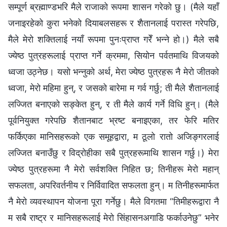
सम्पूर्ण ब्रह्माण्डभरि मैले राजाको रूपमा शासन गरेको छु। (मैले यहाँ
जनाइरहेको कुरा भनेको दियाबलसहरू र शैतानलाई परास्त गरेपछि,
मैले मेरो शक्तिलाई नयाँ रूपमा पुनःप्राप्त गरेँ भन्‍ने हो।) मैले सबै
ज्येष्ठ पुत्रहरूलाई प्राप्त गर्ने क्रममा, सियोन पर्वतमाथि विजयको
ध्वजा उठ्नेछ। यसो भन्नुको अर्थ, मेरा ज्येष्ठ पुत्रहरू नै मेरो जीतको
ध्वजा, मेरो महिमा हुन्, र जसको बारेमा म गर्व गर्छु; ती मैले शैतानलाई
लज्जित बनाएको सङ्केत हुन्, र ती मैले कार्य गर्ने विधि हुन्। (मैले
पूर्वनियुक्त गरेपछि शैतानबाट भ्रष्ट बनाइएका, तर फेरि मतिर
फर्किएका मानिसहरूको एक समूहद्वारा, म ठूलो रातो अजिङ्गरलाई
लज्जित बनाउँछु र विद्रोहीका सबै पुत्रहरूमाथि शासन गर्छु।) मेरा
ज्येष्ठ पुत्रहरूमा नै मेरो सर्वशक्ति निहित छ; तिनीहरू मेरो महान्
सफलता, अपरिवर्तनीय र निर्विवादित सफलता हुन्। म तिनीहरूमार्फत
नै मेरो व्यवस्थापन योजना पूरा गर्नेछु। मैले विगतमा “तिमीहरूद्वारा नै
म सबै राष्ट्र र मानिसहरूलाई मेरो सिंहासनअगाडि फर्काउनेछु” भनेर