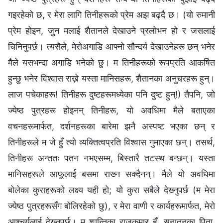
गइरहेको छ, र मेरा लागि तिनीहरूको प्रेम अझ बढ्दै छ। (यो रुमानी
प्रेम होइन, जुन मलाई शैतानले देखाउने प्रलोभन हो र जसलाई
चिनिनुपर्छ। त्यसैले, मेरोअगाडि आफ्नो सौन्दर्य देखाउनेहरू छन् भनेर
मैले यसभन्दा अगाडि भनेको छु। म तिनीहरूको रूपप्रति आकर्षित
हुन्छु भनेर विश्‍वास राख्ने यस्ता मानिसहरू, शैतानका अनुचरहरू हुन्।
लाज पचेकाहरू! तिनीहरू दुष्टहरूमध्येका पनि दुष्ट हुन्!) तैपनि, जो
ज्येष्ठ पुत्रहरू होइनन् तिनीहरू, यो अवधिमा मैले बताएका
वचनहरूमार्फत, दर्शनहरूका बारेमा झनै अस्पष्ट भएका छन् र
तिनीहरूले म जे हुँ त्यो व्यक्तित्वप्रति विश्‍वास गुमाएका छन्। तसर्थ,
तिनीहरू अन्ततः पतन नभएसम्म, बिस्तारै तटस्थ बन्छन्। यस्ता
मानिसहरूले आफूलाई बसमा राख्‍न सक्दैनन्। मैले यो अवधिमा
बोलेका कुराहरूको लक्ष्य यही हो; यो कुरा सबैले देख्‍नुपर्छ (म मेरा
ज्येष्ठ पुत्रहरूसँग बोलिरहेको छु), र मेरा वाणी र कार्यहरूमार्फत, मेरो
आश्‍चर्यलाई देख्‍नुपर्छ। म शान्तिका राजकुमार हुँ, सनातनका पिता,