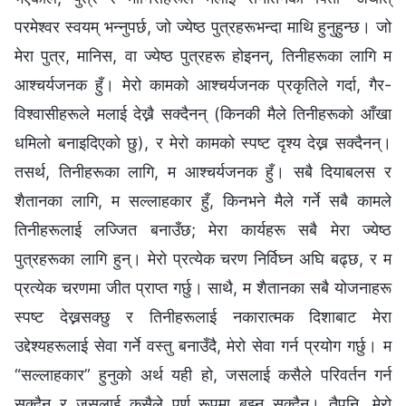
परमेश्‍वर स्वयम् भन्नुपर्छ, जो ज्येष्ठ पुत्रहरूभन्दा माथि हुनुहुन्छ। जो
मेरा पुत्र, मानिस, वा ज्येष्ठ पुत्रहरू होइनन्, तिनीहरूका लागि म
आश्‍चर्यजनक हुँ। मेरो कामको आश्‍चर्यजनक प्रकृतिले गर्दा, गैर-
विश्‍वासीहरूले मलाई देख्नै सक्दैनन् (किनकी मैले तिनीहरूको आँखा
धमिलो बनाइदिएको छु), र मेरो कामको स्पष्ट दृश्य देख्न सक्दैनन्।
तसर्थ, तिनीहरूका लागि, म आश्‍चर्यजनक हुँ। सबै दियाबलस र
शैतानका लागि, म सल्लाहकार हुँ, किनभने मैले गर्ने सबै कामले
तिनीहरूलाई लज्जित बनाउँछ; मेरा कार्यहरू सबै मेरा ज्येष्ठ
पुत्रहरूका लागि हुन्। मेरो प्रत्येक चरण निर्विघ्न अघि बढ्छ, र म
प्रत्येक चरणमा जीत प्राप्त गर्छु। साथै, म शैतानका सबै योजनाहरू
स्पष्ट देख्नसक्छु र तिनीहरूलाई नकारात्मक दिशाबाट मेरा
उद्देश्यहरूलाई सेवा गर्ने वस्तु बनाउँदै, मेरो सेवा गर्न प्रयोग गर्छु। म
“सल्लाहकार” हुनुको अर्थ यही हो, जसलाई कसैले परिवर्तन गर्न
सक्दैन र जसलाई कसैले पूर्ण रूपमा बुझ्न सक्दैन। तैपनि, मेरो