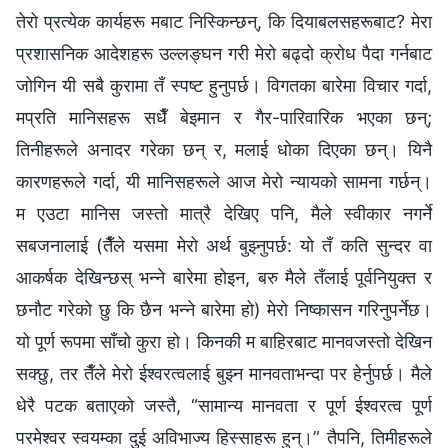
तेरो प्रत्येक कार्यहरू मबाट निस्किन्छन्, कि दियाबलसहरूबाट? मेरा
प्रशासनिक आदेशहरू उल्लङ्घन गरी मेरो बढ्दो क्रोध पैदा गर्नबाट
जोगिन यी सबै कुरामा तँ स्पष्ट हुनुपर्छ। विगतका बारेमा विचार गर्दा,
मप्रति मानिसहरू सधैँ बेइमान र गैर-पारिवारिक भएका छन्;
तिनीहरूले अनादर गरेका छन् र, मलाई धोका दिएका छन्। यिनै
कारणहरूले गर्दा, यी मानिसहरूले आज मेरो न्यायको सामना गर्छन्।
म एउटा मानिस जस्तो मात्रै देखिए पनि, मैले स्वीकार नगर्ने
सबजनालाई (तैँले यसमा मेरो अर्थ बुझ्नुपर्छ: यो तँ कति सुन्दर वा
आकर्षक देखिन्छस् भन्‍ने बारेमा होइन, बरु मैले तँलाई पूर्वनियुक्त र
छनौट गरेको छु कि छैन भन्‍ने बारेमा हो) मेरो निष्कासन गरिनुपर्नेछ।
यो पूर्ण रूपमा साँचो कुरा हो। किनकी म बाहिरबाट मानवजस्तो देखिन
सक्छु, तर तैँले मेरो ईश्‍वरत्वलाई बुझ्न मानवताभन्दा पर हेर्नुपर्छ। मैले
धेरै पटक बताएको जस्तै, “सामान्य मानवता र पूर्ण ईश्‍वरत्व पूर्ण
परमेश्‍वर स्वयम्का दुई अविभाज्य हिस्साहरू हुन्।” तैपनि, तिमीहरूले