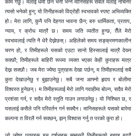
काम गर्छु। मलाई धर्मी छैन भनी भन्‍ने मानिसहरू सबैले मलाई नचिनेर
त्यसो भनेको हुन्; यो तिनीहरूको विद्रोही स्वभावको स्पष्ट अभिव्यक्ति
हो। मेरा लागि, कुनै पनि देहगत भावना छैन; बरु धार्मिकता, प्रताप,
न्याय, र क्रोध मात्रै छ। समय जति व्यतीत हुन्छ, तैँले मेरो
स्वभावलाई त्यति नै धेरै देख्नेछस्। अहिलेको समय सङ्क्रमणकालीन
चरण हो, र तिमीहरूले यसको एउटा सानो हिस्सालाई मात्रै देख्‍न
सक्छौ; तिमीहरूले बाहिरी रूपमा व्यक्त भएका केही कुराहरू मात्र
देख्न सक्छौ। जब मेरा ज्येष्ठ पुत्रहरू देखा पर्छन्, म तिमीहरूलाई सबै
कुरा देखाउनेछु र बुझाउनेछु। सबै जना आफ्नो हृदय र बोलीमा
विश्‍वस्त हुनेछन्। म तिमीहरूलाई मेरो लागि गवाहीमा बोल्न, सदैव मेरो
प्रशंसा गर्न, र सदैव मेरो स्तुति गाउन लगाउनेछु। यो निश्‍चित छ, र
यसलाई कसैले पनि परिवर्तन गर्न सक्दैन। मानिसहरूले यसको बारेमा
कल्पना त विरलै गर्न सक्छन्, झन् विश्‍वास गर्नु त परको कुरा हो।
जो ज्येष्ठ पुत्रहरू हुन् दर्शनहरू सम्‍बन्धी तिनीहरूको बुझाइ बढ्दै