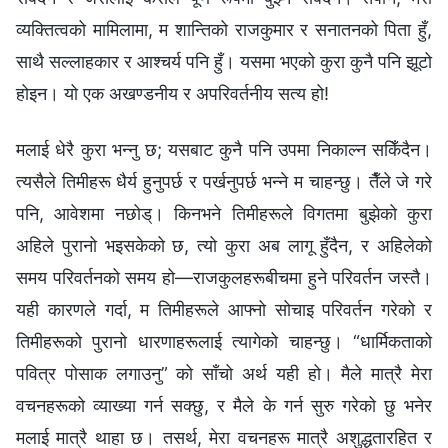
व्यक्तित्वको मामिलामा, म शान्तिको राजकुमार र सनातनको पिता हुँ,
साथै सल्लाहकार र आश्‍चर्य पनि हुँ। यसमा भएको कुरा कुनै पनि झूटो
होइन। यो एक अखण्डनीय र अपरिवर्तनीय सत्य हो!
मलाई धेरै कुरा भन्नु छ; यसबाट कुनै पनि उपमा निकाल्न सकिँदैन।
त्यसैले तिमीहरू धैर्य हुनुपर्छ र पर्खनुपर्छ भन्‍ने म चाहन्छु। तैँले जे गरे
पनि, आवेशमा नछोड्। किनभने तिमीहरूले विगतमा बुझेको कुरा
अहिले पुरानो भइसकेको छ, त्यो कुरा अब लागू हुँदैन, र अहिलेको
समय परिवर्तनको समय हो—राजकुलहरूबीचमा हुने परिवर्तन जस्तै।
यही कारणले गर्दा, म तिमीहरूले आफ्नो सोचाइ परिवर्तन गरेको र
तिमीहरूको पुरानो धारणाहरूलाई त्यागेको चाहन्छु। “धार्मिकताको
पवित्र पोसाक लगाउनु” को साँचो अर्थ यही हो। मैले मात्रै मेरा
वचनहरूको व्याख्या गर्न सक्छु, र मैले के गर्न सुरु गरेको छु भनेर
मलाई मात्रै थाहा छ। तसर्थ, मेरा वचनहरू मात्रै अशुद्धतारहित र