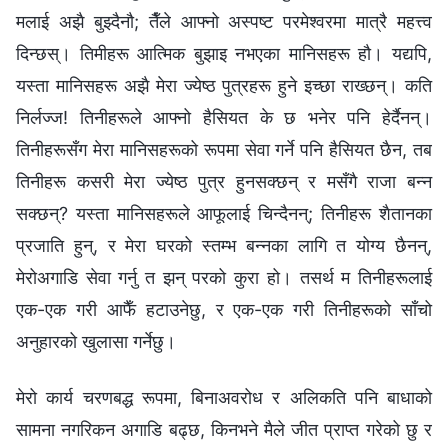
मलाई अझै बुझ्दैनौ; तैँले आफ्नो अस्पष्ट परमेश्‍वरमा मात्रै महत्त्व
दिन्छस्। तिमीहरू आत्मिक बुझाइ नभएका मानिसहरू हौ। यद्यपि,
यस्ता मानिसहरू अझै मेरा ज्येष्ठ पुत्रहरू हुने इच्छा राख्छन्। कति
निर्लज्ज! तिनीहरूले आफ्नो हैसियत के छ भनेर पनि हेर्दैनन्।
तिनीहरूसँग मेरा मानिसहरूको रूपमा सेवा गर्ने पनि हैसियत छैन, तब
तिनीहरू कसरी मेरा ज्येष्ठ पुत्र हुनसक्छन् र मसँगै राजा बन्न
सक्छन्? यस्ता मानिसहरूले आफूलाई चिन्दैनन्; तिनीहरू शैतानका
प्रजाति हुन्, र मेरा घरको स्तम्भ बन्नका लागि त योग्य छैनन्,
मेरोअगाडि सेवा गर्नु त झन् परको कुरा हो। तसर्थ म तिनीहरूलाई
एक-एक गरी आफैँ हटाउनेछु, र एक-एक गरी तिनीहरूको साँचो
अनुहारको खुलासा गर्नेछु।
मेरो कार्य चरणबद्ध रूपमा, बिनाअवरोध र अलिकति पनि बाधाको
सामना नगरिकन अगाडि बढ्छ, किनभने मैले जीत प्राप्त गरेको छु र