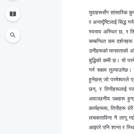
युवाहरूसँग सांसारिक कुराह
र अन्तर्दृष्टिलाई सिद्ध
स्वभाव अस्थिर छ, र तिन
सम्‍बन्धित कम दर्शनहर
उनीहरूको मानवताको अंश
बुद्धिको कमी छ। यो परमेश
गर्न सक्षम तुल्याउनेछ। 
हुनेछस् जो परमेश्‍वरले 
छन्, र तिनीहरूलाई परम
अवाञ्छनीय पक्षहरू हुन
कार्यहरूमा, तिनीहरू ध
लचकताविना नै लागू गर
आइपरे पनि शान्त र स्थि