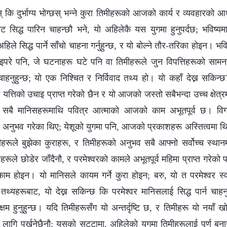
् कि दुर्भाग्य भोग्छस् भन्‍ने कुरा तिमीहरूको आजको कार्य र व्यवहारको आ
बाट सिद्ध पारिन चाहन्छौ भने, यो अहिलेकै यस युगमा हुनुपर्दछ; भविष्य
अहिले सिद्ध पार्ने साँचो चाहना गर्नुहुन्छ, र यो बोल्ने तौर-तरिका होइन। भ
इपरे पनि, जे घटनाहरू घटे पनि वा तिमीहरूले जुन विपत्तिहरूको सामना गर
 चाहनुहुन्छ; यो एक निश्चित र निर्विवाद तथ्य हो। यो कहाँ देख्न सकिन्
सम्म यत्तिको उचाइ प्राप्त गरेको छैन र यो आजको जस्तो सबैभन्दा उच्च क्षेत्रम
। सबै मानिसहरूमाथि पवित्र आत्माको आजको काम अभूतपूर्व छ। विग
ो अनुभव गरेका थिए; येशूको युगमा पनि, आजको प्रकाशहरू अस्तित्वमा थि
रूले बुझेका कुराहरू, र तिमीहरूको अनुभव सबै आफ्नो सर्वोच्च स्थानमा
ले छोडेर जाँदैनौ, र परमेश्‍वरको कामले अभूतपूर्व महिमा प्राप्त गरेको पर
 काम होइन। यो मानिसले कायम गर्ने कुरा होइन; बरु, यो त परमेश्‍वर स्
 तथ्यहरूबाट, यो देख्न सकिन्छ कि परमेश्‍वर मानिसलाई सिद्ध पार्न चाहनु
सक्षम हुनुहुन्छ। यदि तिमीहरूसँग यो अन्तर्दृष्टि छ, र तिमीहरू यो नयाँ ख
लागि पर्खनेछैनौ; यसको सट्टामा, अहिलेको युगमा तिमीहरूलाई पूर्ण बना