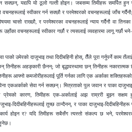
 हुन सक्छन्, यद्यपि यो ठूलो गल्ती होइन। जबसम्म तिमीहरू समर्पित हुन
ो वचनहरूलाई स्वीकार गर्न सक्छौ र परमेश्‍वरको वचनहरूलाई जाँच गर्दै
यमा चासो राख्छौ, र परमेश्‍वरका वचनहरूलाई न्याय गर्दैनौ वा तिनका 
रू उहाँका वचनहरूलाई स्वीकार गर्छौ र त्यसलाई व्यवहारमा लागू गर्छौ भने
वा पाको उमेरको दाजुभाइ तथा दिदीबहिनी होस्, तैँले पूरा गर्नुपर्ने काम तँल
न् तिनीहरू अहङ्कारी छैनन्; जो बृद्धावस्थामा छन् तिनीहरू नकारात्मक
नीहरू आफ्नो कमजोरीहरूलाई पूर्ति गर्नका लागि एक अर्काका शक्तिहरूको प
्रहविना एकअर्काको सेवा गर्न सक्छन्। मित्रताको पुल जवान र पाका दाजुभ
को प्रेमको कारण, तिमीहरू एक-अर्कालाई अझ राम्ररी बुझ्न सक्षम 
ुभाइ-दिदीबहिनीहरूलाई तुच्छ ठान्दैनन्, र पाका दाजुभाइ-दिदीबहिनीहरू पन
हकार्य होइन र? यदि तिमीहरू सबैसँग त्यस्तो संकल्प छ भने, परमेश्‍वर
 हुनेछ।