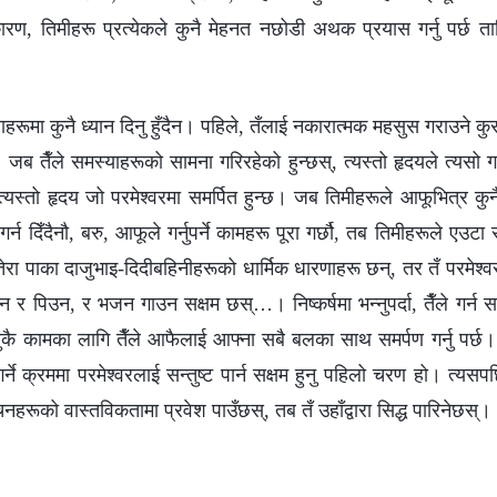
रण, तिमीहरू प्रत्येकले कुनै मेहनत नछोडी अथक प्रयास गर्नु पर्छ ताक
राहरूमा कुनै ध्यान दिनु हुँदैन। पहिले, तँलाई नकारात्मक महसुस गराउने क
 जब तैँले समस्याहरूको सामना गरिरहेको हुन्छस्, त्यस्तो हृदयले त्यसो
्यस्तो हृदय जो परमेश्‍वरमा समर्पित हुन्छ। जब तिमीहरूले आफूभित्र कु
र्न दिँदैनौ, बरु, आफूले गर्नुपर्ने कामहरू पूरा गर्छौ, तब तिमीहरूले एउ
ा पाका दाजुभाइ-दिदीबहिनीहरूको धार्मिक धारणाहरू छन्, तर तँ परमेश्‍वरक
 र पिउन, र भजन गाउन सक्षम छस्…। निष्कर्षमा भन्नुपर्दा, तैँले गर्न सक
ुनसुकै कामका लागि तैँले आफैलाई आफ्‍ना सबै बलका साथ समर्पण गर्नु पर्छ। न
 गर्ने क्रममा परमेश्‍वरलाई सन्तुष्ट पार्न सक्षम हुनु पहिलो चरण हो। त्यस
नहरूको वास्तविकतामा प्रवेश पाउँछस्, तब तँ उहाँद्वारा सिद्ध पारिनेछस्।