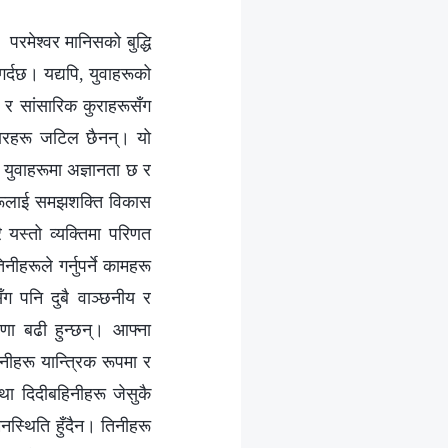
। परमेश्‍वर मानिसको बुद्धि
गर्दछ। यद्यपि, युवाहरूको
ा र सांसारिक कुराहरूसँग
िचारहरू जटिल छैनन्। यो
युवाहरूमा अज्ञानता छ र
तिमीहरूलाई समझशक्ति विकास
रै यस्तो व्यक्तिमा परिणत
ीहरूले गर्नुपर्ने कामहरू
ँग पनि दुबै वाञ्छनीय र
णा बढी हुन्छन्। आफ्‍ना
ीहरू यान्त्रिक रूपमा र
ा दिदीबहिनीहरू जेसुकै
नस्थिति हुँदैन। तिनीहरू