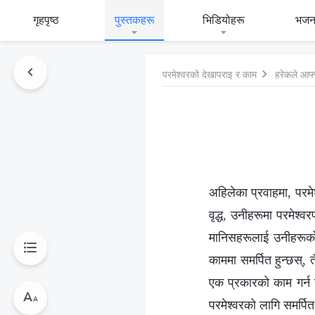
गृहपृष्ठ
पुस्तकहरू
भिडियोहरू
भजन
परमेश्‍वरको देखापराइ र काम
हरेकले आफ्‍
अहिलेका प्रवाहमा, परमेश
वृद्ध, उनीहरूमा परमेश्‍व
मानिसहरूलाई उनीहरूको व
काममा समर्पित हुन्छस्, 
एक प्रकारको काम गर्न 
परमेश्‍वरको लागि समर्पित