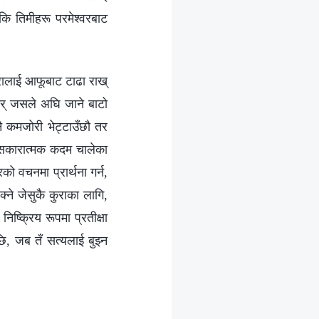
ि तिमीहरू परमेश्‍वरबाट
ुरालाई आफूबाट टाढा राख्
 गर् जसले अघि जाने बाटो
नै कमजोरी भेट्टाउँछौ तर
टा सकारात्मक कदम चालेका
ो वचनमा प्रार्थना गर्न,
्ने जेसुकै कुराका लागि,
िष्क्रिय रूपमा प्रतीक्षा
पछि, जब तँ सत्यलाई बुझ्न