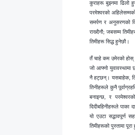
कुराहरू बुझ्‍नमा ढिलो
परमेश्‍वरको अहिलेसम्मक
समर्पण र अनुसरणको विष
राख्दैनौ; जबसम्म तिमीह
तिमीहरू सिद्ध हुनेछौ।
तँ चाहे कम उमेरको होस् 
जो आफ्नो युवावस्थामा छ
नै हट्छन्। यसबाहेक, ति
तिनीहरूले कुनै पूर्वाग
बनाइन्छ, र परमेश्‍वर
दिदीबहिनीहरूले पाका दाज
यो एउटा सद्भावपूर्ण स
तिमीहरूको पुस्तामा पूरा