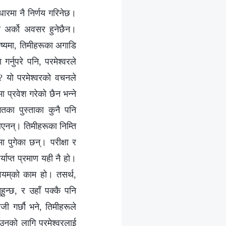
धारमा नै निर्णय गरिनेछ।
मा अर्को अवसर हुनेछैन।
विष्यमा, तिमीहरूका अगाडि
्नुपरे पनि, परमेश्‍वरले
छ? यो परमेश्‍वरको वचनले
ा प्रवेश गरेको छैन भन्‍ने
तका पुस्ताका कुनै पनि
एनन्। तिमीहरूका निम्ति
 पुगेका छन्। परीक्षा र
्याप्त प्रमाण यही नै हो।
वयम्‌को काम हो। तसर्थ,
हुन्छ, र उहाँ पक्कै पनि
ोजी गर्छौ भने, तिमीहरूले
उनको लागि परमेश्‍वरलाई