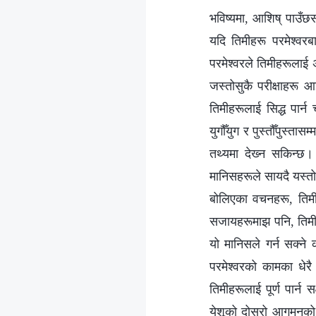
भविष्यमा, आशिष् पाउँछस
यदि तिमीहरू परमेश्‍वर
परमेश्‍वरले तिमीहरूलाई 
जस्तोसुकै परीक्षाहरू आ
तिमीहरूलाई सिद्ध पार्न
युगौँयुग र पुस्तौँपुस्ता
तथ्यमा देख्‍न सकिन्छ
मानिसहरूले सायदै यस्त
बोलिएका वचनहरू, तिमीह
सजायहरूमाझ पनि, तिमीहरू
यो मानिसले गर्न सक्ने
परमेश्‍वरको कामका धेरै
तिमीहरूलाई पूर्ण पार्न 
येशूको दोस्रो आगमनको 