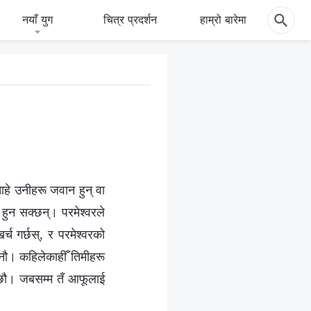
नयाँ युग
चित्र प्रदर्शन
हाम्रो बारेमा
चाहे उनीहरू जवान हुन् वा
ध हुन सक्छन्। परमेश्‍वरले
च गर्छस्, र परमेश्‍वरको
छैनौ। कहिलेकाहीँ तिमीहरू
न्छौ। जबसम्म तँ आफूलाई