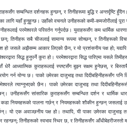
रूसँग सम्‍बन्धित दर्शनहरू हुन्छन्, र तिनीहरूमा बुद्धि र अन्तर्दृष्टि हुँदैन
 गर्नका लागि यहाँ हुनुहुन्छ। उहाँको वचनले उनीहरूको कमी-कमजोरीलाई पूरा 
ीहरूलाई परमेश्‍वरले परिवर्तन गर्नुपर्दछ। युवाहरूसँग कम धार्मिक धारण
ू छन्; तिनीहरू सबै चीजलाई सामान्य रूपमा सोच्छन्, र तिनीहरूको व
 हो जसले अझैसम्म आकार लिएको छैन, र यो प्रशंसनीय पक्ष हो; यद्यपि 
्‍वरद्वारा सिद्ध हुनुपर्ने कुरा हो। परमेश्‍वरद्वारा सिद्ध पारिएमा यसले 
तँ धेरै आध्यात्मिक कुराहरूलाई स्पष्टसँग बुझ्न सक्षम हुनेछस्, र बिस्ता
प्रयोग गर्न योग्य छ। पाको उमेरका दाजुभाइ तथा दिदीबहिनीहरूसँग पनि तिन
ेश्‍वरले त्याग्‍नुभएको छैन। पाको उमेरका दाजुभाइ तथा दिदीबहिनीहरूस
्छन्। उनीहरूसँग सांसारिक कुराहरूसँग सम्‍बन्धित दर्शन र धार्मिक धार
ेरै कडा नियमहरूको पालना गर्छन् र नियमहरूको शौकीन हुन्छन् जसलाई उन
्छन्। यो एक अवाञ्छनीय पक्ष हो। तथापि, यी पाका उमेरका दाजुभाइ तथ
र रहन्छन्; तिनीहरूको स्वभाव स्थिर छ, र तिनीहरूसँग आँधीबेहरीजस्तो म