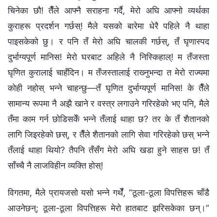
चिनेका छौ! तैँले आफ्‍नै सराहना गर्दै, मेरो अघि आफ्‍नो व्यर्थका
कुराहरू प्रदर्शन गर्छस्! मैले यसको बारेमा धेरै पहिले नै थाहा
पाइसकेको छु। र पनि तँ मेरो अघि चालकी गर्छस्, तँ घृणास्पद
दुर्भाग्यपूर्ण मानिस! मेरो घरबाट अहिले नै निस्किहाल्! म तँजस्ता
घृणित कुरालाई चाहँदिन। म तँजस्तालाई राख्‍नुभन्दा त मेरो राज्यमा
कोही नहोस् भन्‍ने चाहन्छु—तँ घृणित दुर्भाग्यपूर्ण मानिस! के तैँले
सामान्य रूपमा नै अझै खाने र वस्‍त्र लगाउने गरिरहेको भए पनि, मैले
तँमा काम गर्न छोडिसकेँ भन्‍ने तँलाई थाहा छ? तर के तँ शैतानको
लागि जिइरहेको छस्, र तैँले शैतानको लागि सेवा गरिरहेको छस् भन्‍ने
तँलाई थाहा थियो? तैपनि तँसँग मेरो अघि खडा हुने साहस छ! तँ
साँच्‍चै नै लाजविहीन व्यक्ति होस्!
विगतमा, मैले प्रायजसो यसो भन्‍ने गर्थेँ, “ठूला-ठूला विपत्तिहरू चाँडै
आउनेछन्; ठूला-ठूला विपत्तिहरू मेरो हातबाट झरिसकेका छन्।”