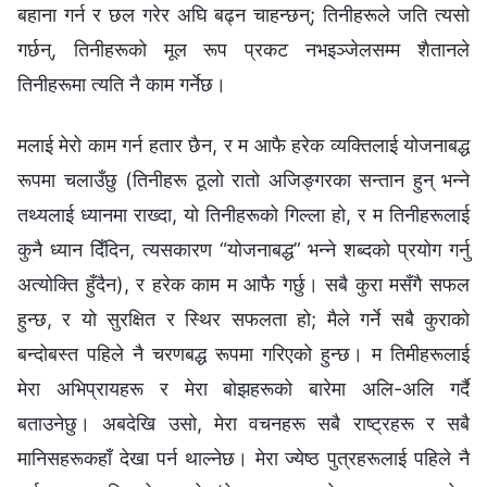
बहाना गर्न र छल गरेर अघि बढ्न चाहन्छन्; तिनीहरूले जति त्यसो
गर्छन्, तिनीहरूको मूल रूप प्रकट नभइञ्‍जेलसम्‍म शैतानले
तिनीहरूमा त्यति नै काम गर्नेछ।
मलाई मेरो काम गर्न हतार छैन, र म आफै हरेक व्यक्तिलाई योजनाबद्ध
रूपमा चलाउँछु (तिनीहरू ठूलो रातो अजिङ्गरका सन्तान हुन् भन्‍ने
तथ्यलाई ध्यानमा राख्दा, यो तिनीहरूको गिल्‍ला हो, र म तिनीहरूलाई
कुनै ध्यान दिँदिन, त्यसकारण “योजनाबद्ध” भन्‍ने शब्दको प्रयोग गर्नु
अत्योक्ति हुँदैन), र हरेक काम म आफै गर्छु। सबै कुरा मसँगै सफल
हुन्छ, र यो सुरक्षित र स्थिर सफलता हो; मैले गर्ने सबै कुराको
बन्दोबस्त पहिले नै चरणबद्ध रूपमा गरिएको हुन्छ। म तिमीहरूलाई
मेरा अभिप्रायहरू र मेरा बोझहरूको बारेमा अलि-अलि गर्दै
बताउनेछु। अबदेखि उसो, मेरा वचनहरू सबै राष्ट्रहरू र सबै
मानिसहरूकहाँ देखा पर्न थाल्‍नेछ। मेरा ज्येष्ठ पुत्रहरूलाई पहिले नै