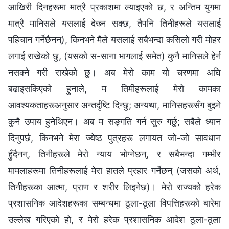
आखिरी दिनहरूमा मात्रै प्रकाशमा ल्याइएको छ, र अन्तिम युगमा
मात्रै मानिसले यसलाई देख्‍न सक्छ, तैपनि तिनीहरूले यसलाई
पहिचान गर्नेछैनन्), किनभने मैले यसलाई सबैभन्दा कसिलो गरी मोहर
लगाई राखेको छु, (यसको स-साना भागलाई समेत) कुनै मानिसले हेर्न
नसक्‍ने गरी राखेको छु। अब मेरो काम यो चरणमा अघि
बढाइसकिएको हुनाले, म तिमीहरूलाई मेरो कामका
आवश्यकताहरूअनुसार अन्तर्दृष्टि दिन्छु; अन्यथा, मानिसहरूसँग बुझ्‍ने
कुनै उपाय हुनेथिएन। अब म सङ्गति गर्न सुरु गर्छु; सबैले ध्यान
दिनुपर्छ, किनभने मेरा ज्येष्ठ पुत्रहरू लगायत जो-जो सावधान
हुँदैनन्, तिनीहरूले मेरो न्याय भोग्‍नेछन्, र सबैभन्दा गम्‍भीर
मामलाहरूमा तिनीहरूलाई मेरा हातले प्रहार गर्नेछन् (जसको अर्थ,
तिनीहरूका आत्मा, प्राण र शरीर लिइनेछ)। मेरो राज्यको हरेक
प्रशासनिक आदेशहरूका सम्‍बन्धमा ठूला-ठूला विपत्तिहरूको बारेमा
उल्‍लेख गरिएको हो, र मेरो हरेक प्रशासनिक आदेश ठूला-ठूला