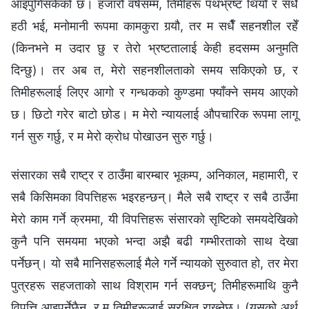
आइपुगिसकेको छ। हजारौं वर्षसम्‍म, तिमीहरू पथभ्रष्ट थियौ र सधैँ
हठी भई, मनोमानी रूपमा कामकुरा गर्‍यौ, तर म सधैँ सहनशील रहेँ
(किनभने म उदार छु र तेरो भ्रष्टतालाई केही हदसम्‍म अनुमति
दिन्छु)। तर अब त, मेरो सहनशीलताको समय सकिएको छ, र
तिमीहरूलाई लिएर आगो र गन्धकको कुण्डमा फ्याँक्‍ने समय आएको
छ। छिटो गरेर बाटो छोड। म मेरो न्यायलाई औपचारिक रूपमा लागू
गर्न सुरु गर्छु, र म मेरो क्रोध पोखाउन सुरु गर्छु।
संसारका सबै राष्ट्र र ठाउँमा बारम्‍बार भूकम्‍प, अनिकाल, महामारी, र
सबै किसिमका विपत्तिहरू भइरहन्छन्। मैले सबै राष्ट्र र सबै ठाउँमा
मेरो काम गर्ने क्रममा, यी विपत्तिहरू संसारको सृष्टिको समयदेखिको
कुनै पनि समयमा भएको भन्दा अझै बढी गम्‍भीरताको साथ देखा
पर्नेछन्। यो सबै मानिसहरूलाई मैले गर्ने न्यायको सुरुवात हो, तर मेरा
पुत्रहरू सहजताको साथ विश्राम गर्न सक्छन्; तिमीहरूमाथि कुनै
विपत्ति आइपर्नेछैन, र म तिमीहरूलाई सुरक्षित राख्‍नेछु। (यसको अर्थ