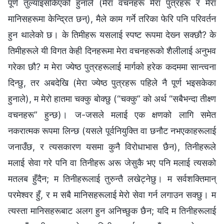
पूर्ण तुल्याइसकिएको हुनाले (मेरा वचनहरू मेरा पुत्रहरू र मेरा
मानिसहरूमा केन्द्रित छन्), मैले काम गर्ने तरिका फेरि पनि परिवर्तन
हुन थालेको छ। के तिमीहरू यसलाई स्पष्ट रूपमा देख्‍न सक्छौ? के
तिमीहरूले यी विगत केही दिनहरूमा मेरा वचनहरूको शैलीलाई अनुभव
गरेका छौ? म मेरा ज्येष्ठ पुत्रहरूलाई मार्गको हरेक कदममा सान्त्वना
दिन्छु, तर अबदेखि (मेरा ज्येष्ठ पुत्रहरू पहिले नै पूर्ण भइसकेका
हुनाले), म मेरो हातमा चक्कु बोक्छु (“चक्कु” को अर्थ “सबैभन्दा तीक्ष्ण
वचनहरू” हुन्छ)। ज-जसले मलाई एक क्षणको लागि समेत
नकरात्मक रूपमा लिन्छ (यसले पूर्वनियुक्ति वा छनौट नभएकाहरूलाई
जनाउँछ, र त्यसकारण यसमा कुनै विरोधाभास छैन), तिनीहरूले
मलाई सेवा गरे पनि वा तिनीहरू अरू जेसुकै भए पनि मलाई त्यसको
मतलब हुँदैन; म तिनीहरूलाई तुरुन्तै लखेट्नेछु। म सर्वशक्तिमान्‌
परमेश्‍वर हुँ, र म सबै मानिसहरूलाई मेरो सेवा गर्न लगाउन सक्छु। म
त्यस्ता मानिसहरूबाट अलग हुन अनिच्छुक छैन; यदि म तिनीहरूलाई