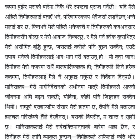
रूपमा बुझेर यसको बारेमा निकै धेरै स्पष्टता प्राप्त गर्नेछौ। यदि मैले
अहिले तिमीहरूलाई बताएँ भने, परिणामस्वरूप धेरैजसो लड्नेछन् भन्‍ने
मलाई डर छ, किनभने मैले पहिले भनेजस्तै म तिमीहरूको कदअनुसार
तिमीहरूसँग बोल्छु र मेरो आवाज निकाल्छु, र मैले गर्ने हरेक कुराभित्र
मेरो असीमित बुद्धि हुन्छ, जसलाई कसैले पनि बुझ्‍न सक्दैन; एउटै
उपाय भनेको तिमीहरूलाई भाग-भाग गरी बताउनु हो। यो कुरा जान!
तिमीहरू मेरो नजरमा सधैँ बालबालिकाहरू हौ; तिमीहरूले लिने हरेक
कदममा, तिमीहरूलाई मैले नै अगुवाइ गर्नुपर्छ र निर्देशन दिनुपर्छ।
मानिसहरू—मेरो मार्गनिर्देशनको अधीनमा मात्रै तिमीहरूले आफ्‍नो
जीवनमा अघि बढ्न सक्छौ; योविना, कोही पनि जिइरहन सक्दैन
थियो। सम्पूर्ण ब्रह्माण्डीय संसार मेरो हातमा छ, तैपनि मैले यताउता
हलचल गरिरहेको तैँले देख्दैनस्। यसको विपरीत, म शान्त र खुशी
छु। मानिसहरूलाई मेरो सर्वशक्तिमान्‌ताको बारेमा थाहा छैन, र
तिनीहरू मेरो लागि व्याकुल हुन्छन्—तिमीहरूले आफैलाई कति थोरै