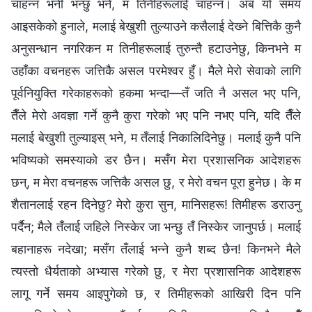
चाहन्‍नँ भनी भन्छु भने, म तिनीहरूलाई चाहन्‍नँ। अब यो समय
आइसकेको हुनाले, मलाई बेखुशी तुल्याउने कसैलाई देख्‍ने बित्तिकै कुनै
अनुसन्धान नगरिकन म तिनीहरूलाई तुरुन्तै हटाउनेछु, किनभने म
उहाँका वचनहरू जत्तिकै असल परमेश्‍वर हुँ। मैले मेरो सेवाको लागि
पूर्वनियुक्ति गरेकाहरूको हकमा भन्दा—तँ जति नै असल भए पनि,
तैँले मेरो अवज्ञा गर्ने कुनै कुरा गरेको भए पनि नभए पनि, यदि तैँले
मलाई बेखुशी तुल्याइस् भने, म तँलाई निकालिदिनेछु। मलाई कुनै पनि
भविष्यको समस्याको डर छैन। मसँग मेरा प्रशासनिक आदेशहरू
छन्, म मेरा वचनहरू जत्तिकै असल छु, र मेरो वचन पूरा हुनेछ। के म
शैतानलाई रहन दिनेछु? मेरो कुरा सुन, मानिसहरू! तिमीहरू डराउनु
पर्दैन; मैले तँलाई जहिले निस्केर जा भन्छु तँ निस्केर जानुपर्छ। मलाई
बहानाहरू नदेखा; मसँग तँलाई भन्‍ने कुनै शब्‍द छैन! किनभने मैले
त्यस्तो धैर्यताको अभ्यास गरेको छु, र मेरा प्रशासनिक आदेशहरू
लागू गर्ने समय आइपुगेको छ, र तिमीहरूको आखिरी दिन पनि