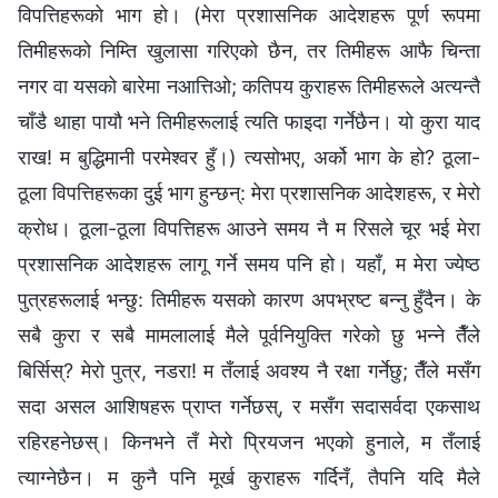
विपत्तिहरूको भाग हो। (मेरा प्रशासनिक आदेशहरू पूर्ण रूपमा
तिमीहरूको निम्ति खुलासा गरिएको छैन, तर तिमीहरू आफै चिन्ता
नगर वा यसको बारेमा नआत्तिओ; कतिपय कुराहरू तिमीहरूले अत्यन्तै
चाँडै थाहा पायौ भने तिमीहरूलाई त्यति फाइदा गर्नेछैन। यो कुरा याद
राख! म बुद्धिमानी परमेश्‍वर हुँ।) त्यसोभए, अर्को भाग के हो? ठूला-
ठूला विपत्तिहरूका दुई भाग हुन्छन्: मेरा प्रशासनिक आदेशहरू, र मेरो
क्रोध। ठूला-ठूला विपत्तिहरू आउने समय नै म रिसले चूर भई मेरा
प्रशासनिक आदेशहरू लागू गर्ने समय पनि हो। यहाँ, म मेरा ज्येष्ठ
पुत्रहरूलाई भन्छु: तिमीहरू यसको कारण अपभ्रष्ट बन्‍नु हुँदैन। के
सबै कुरा र सबै मामलालाई मैले पूर्वनियुक्ति गरेको छु भन्‍ने तैँले
बिर्सिस्? मेरो पुत्र, नडरा! म तँलाई अवश्य नै रक्षा गर्नेछु; तैँले मसँग
सदा असल आशिषहरू प्राप्त गर्नेछस्, र मसँग सदासर्वदा एकसाथ
रहिरहनेछस्। किनभने तँ मेरो प्रियजन भएको हुनाले, म तँलाई
त्याग्‍नेछैन। म कुनै पनि मूर्ख कुराहरू गर्दिनँ, तैपनि यदि मैले