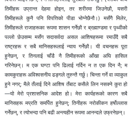
तिमीहरू उप्रान्त देहमा होइन, तर शरीरमा जिउनेछौ, यसरी
तिमीहरूले कुनै पनि विपत्तिको पीडा भोग्‍नेछैनौ।) मसँगै मिलेर,
तिमीहरूले राजाहरूका रूपमा शासन गर्नेछौ र ब्रह्माण्डमा र पृथ्वीको
पल्‍लो छेउसम्‍म मसँग सदासर्वदा असल आशिषहरूमा रमाउँदै सबै
राष्ट्रहरू र सबै मानिसहरूलाई न्याय गर्नेछौ। यी वचनहरू पूरा
हुनेछन्, र तिनलाई चाँडै नै तिमीहरूको आँखा अघि हासिल
गरिनेछन्। म एक घण्टा पनि ढिलाई गर्दिन न त एक दिन नै; म
कामकुराहरू अविश्‍वसनीय ढङ्गले तुरुन्तै गर्छु। चिन्ता गर्ने वा व्याकुल
हुने नगर्; मैले तँलाई दिने आशिष तँबाट कसैले लिन नसक्‍ने कुरा हो
—यो मेरो प्रशासनिक आदेश हो। मेरा कार्यहरूको कारण सबै
मानिसहरू मप्रति समर्पित हुनेछन्; तिनीहरू नरोकीकन हर्षोल्‍लास
गर्नेछन्, र त्योभन्दा पनि बढी अन्त्यहीन रूपमा आनन्दले उफ्रनेछन्।