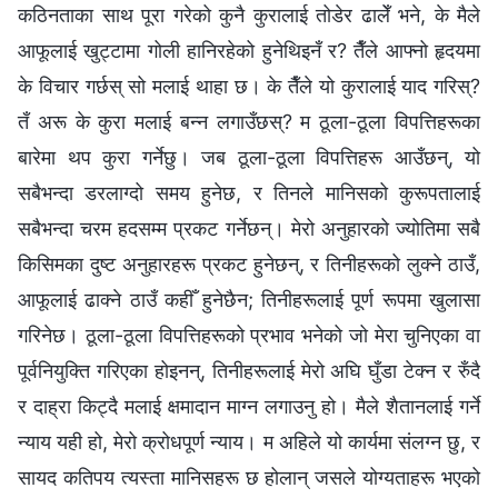
कठिनताका साथ पूरा गरेको कुनै कुरालाई तोडेर ढालेँ भने, के मैले
आफूलाई खुट्टामा गोली हानिरहेको हुनेथिइनँ र? तैँले आफ्‍नो हृदयमा
के विचार गर्छस् सो मलाई थाहा छ। के तैँले यो कुरालाई याद गरिस्?
तँ अरू के कुरा मलाई बन्‍न लगाउँछस्? म ठूला-ठूला विपत्तिहरूका
बारेमा थप कुरा गर्नेछु। जब ठूला-ठूला विपत्तिहरू आउँछन्, यो
सबैभन्दा डरलाग्दो समय हुनेछ, र तिनले मानिसको कुरूपतालाई
सबैभन्दा चरम हदसम्‍म प्रकट गर्नेछन्। मेरो अनुहारको ज्योतिमा सबै
किसिमका दुष्ट अनुहारहरू प्रकट हुनेछन्, र तिनीहरूको लुक्‍ने ठाउँ,
आफूलाई ढाक्‍ने ठाउँ कहीँ हुनेछैन; तिनीहरूलाई पूर्ण रूपमा खुलासा
गरिनेछ। ठूला-ठूला विपत्तिहरूको प्रभाव भनेको जो मेरा चुनिएका वा
पूर्वनियुक्ति गरिएका होइनन्, तिनीहरूलाई मेरो अघि घुँडा टेक्‍न र रुँदै
र दाह्रा किट्दै मलाई क्षमादान माग्‍न लगाउनु हो। मैले शैतानलाई गर्ने
न्याय यही हो, मेरो क्रोधपूर्ण न्याय। म अहिले यो कार्यमा संलग्‍न छु, र
सायद कतिपय त्यस्ता मानिसहरू छ होलान् जसले योग्यताहरू भएको