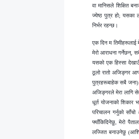
वा मानिसले शिक्षित बनाउ
ज्येष्ठ पुत्र हो; यसका 
निर्भर रहन्छ।
एक दिन म तिमीहरूलाई मेर
मेरो आराधना गर्नेछन्, सब
यसको एक हिस्सा देखाउँछु
ठूलो रातो अजिङ्गर आफ्न
पुत्रहरूबाहेक सबै जना)
अजिङ्गरले मेरा लागि से
धूर्त योजनाको शिकार भए
परिचालन गर्नुको साँच
फ्याँकिदिनेछु, मेरो प
लज्जित बनाउनेछु (आशिषह