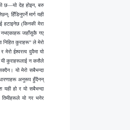
भएको छ—यो देह होइन, बरु
्; हिँडिनुपर्ने मार्ग यही
लाई हटाइनेछ (किनकी मेरा
्त नभएकाहरू जहाँसुकै गए
ा निहित कुराहरू” ले मेरो
 मेरो ईश्‍वरत्व दुवैमा यो
; यी कुराहरूलाई न कसैले
्दैन। यो मेरो सबैभन्दा
ारणाहरू अनुरूप हुँदैनन्
ेश यही हो र यो सबैभन्दा
ले तिमीहरूले यो गर भनेर