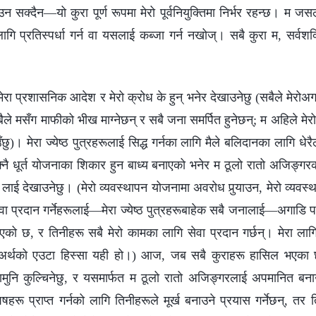
न सक्दैन—यो कुरा पूर्ण रूपमा मेरो पूर्वनियुक्तिमा निर्भर रहन्छ। म जसलाई 
लागि प्रतिस्पर्धा गर्न वा यसलाई कब्जा गर्न नखोज्। सबै कुरा म, सर्वशक्ति
ा प्रशासनिक आदेश र मेरो क्रोध के हुन् भनेर देखाउनेछु (सबैले मेरोअगाड
ैले मसँग माफीको भीख माग्नेछन् र सबै जना समर्पित हुनेछन्; म अहिले मेरो ज
)। मेरा ज्येष्ठ पुत्रहरूलाई सिद्ध गर्नका लागि मैले बलिदानका लागि धेर
ै धूर्त योजनाका शिकार हुन बाध्य बनाएको भनेर म ठूलो रातो अजिङ्गरका 
 लाई देखाउनेछु। (मेरो व्यवस्थापन योजनामा अवरोध पुर्‍याउन, मेरो व्यवस्
वा प्रदान गर्नेहरूलाई—मेरा ज्येष्ठ पुत्रहरूबाहेक सबै जनालाई—अगाडि 
को छ, र तिनीहरू सबै मेरो कामका लागि सेवा प्रदान गर्छन्। मेरा लागि
ो अर्थको एउटा हिस्सा यही हो।) आज, जब सबै कुराहरू हासिल भएका 
ैतालामुनि कुल्चिनेछु, र यसमार्फत म ठूलो रातो अजिङ्गरलाई अपमानित बन
रू प्राप्त गर्नको लागि तिनीहरूले मूर्ख बनाउने प्रयास गर्नेछन्, तर त