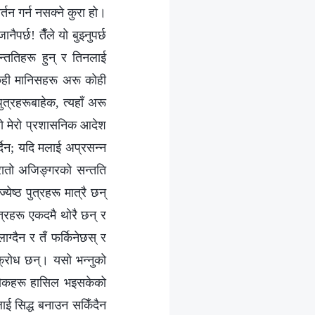
न गर्न नसक्‍ने कुरा हो।
पर्छ! तैँले यो बुझ्नुपर्छ
न्ततिहरू हुन् र तिनलाई
 केही मानिसहरू अरू कोही
पुत्रहरूबाहेक, त्यहाँ अरू
यो मेरो प्रशासनिक आदेश
र्दिन; यदि मलाई अप्रसन्न
ो रातो अजिङ्गरको सन्तति
येष्ठ पुत्रहरू मात्रै छन्
ुत्रहरू एकदमै थोरै छन् र
ग्दैन र तँ फर्किनेछस् र
क्रोध छन्। यसो भन्नुको
् थोकहरू हासिल भइसकेको
ैलाई सिद्ध बनाउन सकिँदैन