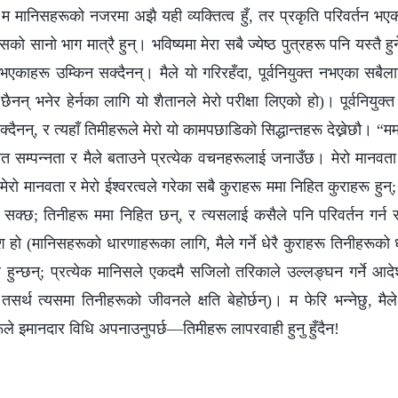
; म मानिसहरूको नजरमा अझै यही व्यक्तित्व हुँ, तर प्रकृति परिवर्तन 
 सानो भाग मात्रै हुन्। भविष्यमा मेरा सबै ज्येष्ठ पुत्रहरू पनि यस्तै हुनेछन
 भएकाहरू उम्किन सक्दैनन्। मैले यो गरिरहँदा, पूर्वनियुक्त नभएका सबै
न् भनेर हेर्नका लागि यो शैतानले मेरो परीक्षा लिएको हो)। पूर्वनियुक
ैनन्, र त्यहाँ तिमीहरूले मेरो यो कामपछाडिको सिद्धान्तहरू देख्नेछौ। “मम
 स्रोत सम्पन्नता र मैले बताउने प्रत्येक वचनहरूलाई जनाउँछ। मेरो मानवता र
रो मानवता र मेरो ईश्‍वरत्वले गरेका सबै कुराहरू ममा निहित कुराहरू हुन्
क्छ; तिनीहरू ममा निहित छन्, र त्यसलाई कसैले पनि परिवर्तन गर्न सक
हो (मानिसहरूको धारणाहरूका लागि, मैले गर्ने धेरै कुराहरू तिनीहरूको ध
 हुन्छन्; प्रत्येक मानिसले एकदमै सजिलो तरिकाले उल्‍लङ्घन गर्ने आद
र्थ त्यसमा तिनीहरूको जीवनले क्षति बेहोर्छन्)। म फेरि भन्‍नेछु, मै
ूले इमानदार विधि अपनाउनुपर्छ—तिमीहरू लापरवाही हुनु हुँदैन!