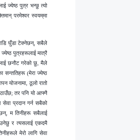
ज्येष्ठ पुत्र भन्छु त्यो
मान् परमेश्‍वर स्वयम्‌मा
ि घुँडा टेक्नेछन्, सबैले
्येष्ठ पुत्रहरूलाई मात्रै
ैलाई छनौट गरेको छु, मैले
सन्ततिहरू (मेरा ज्येष्ठ
थापन योजनामा, ठूलो रातो
पठाउँछ; तर पनि यो आफ्नै
 सेवा प्रदान गर्न सबैको
छन्, म तिनीहरू सबैलाई
ाउनेछु र त्यसलाई एकदमै
िनीहरूले मेरो लागि सेवा