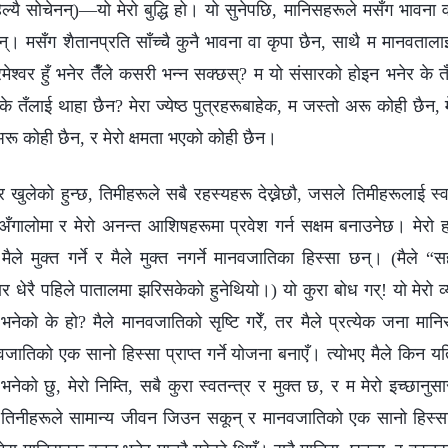
िल्यै सोचेनन्)—यो मेरो बुद्धि हो। यो सुनेपछि, मानिसहरूले मसँग भावना 
। मसँग शैतानप्रति साँच्चै कुनै भावना वा कृपा छैन, साथै म मानवतालाई उ
ेश्‍वर हुँ भनेर तैँले कसरी भन्न सक्छस्? म यो संसारको होइन भनेर के 
के तँलाई थाहा छैन? मेरा ज्येष्ठ पुत्रहरूबाहेक, म जस्तो अरू कोही छैन,
अरू कोही छैन, र मेरो क्षमता भएको कोही छैन।
र खुलेको हुन्छ, तिमीहरूले सबै रहस्यहरू देख्नेछौ, जसले तिमीहरूलाई स्वतन्
लु अँगालोमा र मेरो अनन्त आशिषहरूमा प्रवेश गर्न सक्षम बनाउनेछ। मेरो
े मुक्त गर्ने र मैले मुक्त नगर्ने मानवजातिका हिस्सा छन्। (मैले “स
सार धेरै पहिले पातालमा झरिसकेको हुनेथियो।) यो कुरा बोध गर्! यो मेरो
नेको के हो? मैले मानवजातिको सृष्टि गरेँ, तर मैले प्रत्येक जना मानिसल
ातिको एक सानो हिस्सा प्राप्त गर्ने योजना बनाएँ। त्योभए मैले किन यति
भनेको छु, मेरो निम्ति, सबै कुरा स्वतन्त्र र मुक्त छ, र म मेरो इच्छानुस
ँ, तिनीहरूले सामान्य जीवन जिउन सकून् र मानवजातिको एक सानो हिस्स