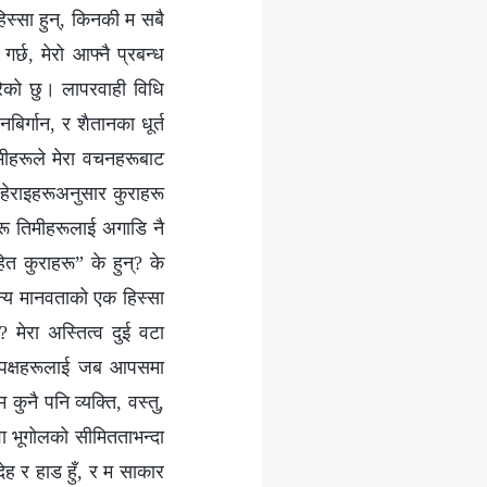
िस्सा हुन्, किनकी म सबै
र्छ, मेरो आफ्नै प्रबन्ध
गरेको छु। लापरवाही विधि
िर्गान, र शैतानका धूर्त
ीहरूले मेरा वचनहरूबाट
ूर्ण हेराइहरूअनुसार कुराहरू
ाहरू तिमीहरूलाई अगाडि नै
त कुराहरू” के हुन्? के
मान्य मानवताको एक हिस्सा
? मेरा अस्तित्व दुई वटा
दुई पक्षहरूलाई जब आपसमा
म कुनै पनि व्यक्ति, वस्तु,
वा भूगोलको सीमितताभन्दा
देह र हाड हुँ, र म साकार