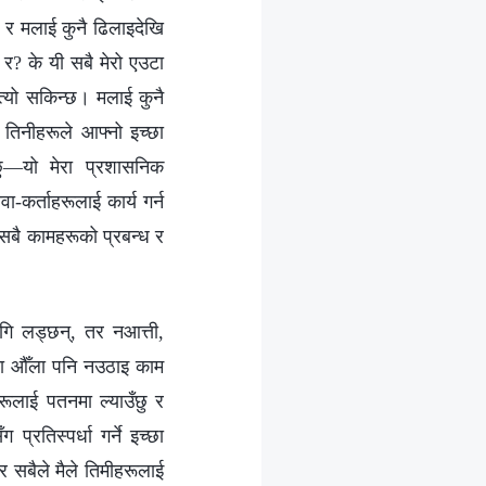
छ र मलाई कुनै ढिलाइदेखि
 र? के यी सबै मेरो एउटा
 त्यो सकिन्छ। मलाई कुनै
र तिनीहरूले आफ्नो इच्छा
ेछु—यो मेरा प्रशासनिक
कर्ताहरूलाई कार्य गर्न
। सबै कामहरूको प्रबन्ध र
ागि लड्छन्, तर नआत्ती,
उटा औँला पनि नउठाइ काम
ीहरूलाई पतनमा ल्याउँछु र
रतिस्पर्धा गर्ने इच्छा
, र सबैले मैले तिमीहरूलाई