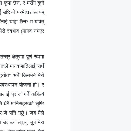
वा कृपा छैन, र मसँग कुनै
छिन्‍ने परमेश्‍वर स्वयम्
तँलाई थाहा छैन? म यावत्
 मेरो स्वभाव (मानव नभएर
त्र क्षेत्रमा पूर्ण रूपमा
 हातले मानवजातिलाई सधैँ
हयोग” भनेँ किनभने मेरो
 व्यवस्थापन योजना हो। र
ाई प्राप्त गर्ने कहिल्यै
 धेरै मानिसहरूको सृष्टि
ार जे पनि गर्छु। जब मैले
ा उदाउन सकून् जुन मेरा