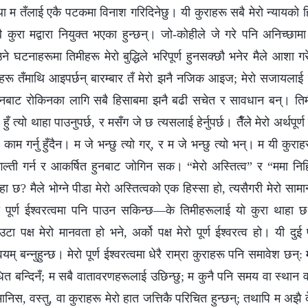
यथा म तँलाई एकै पटकमा विनाश गरिदिनेछु। यी कुराहरू सबै मेरो न्यायको ह
 कुरा मद्वारा नियुक्त भएका हुन्छन्। जो-कोहीले जे गरे पनि अनिच्छामा ग
ने घटनाहरूमा तिमीहरू मेरो बुद्धिले भरिपूर्ण हुनसक्छौ भनेर मैले आशा 
हरू तँमाथि आइपर्छन् बारम्बार तँ मेरो झनै नजिक आइज; मेरो सजायलाई नब
नबाट रोकिनका लागि सबै हिसाबमा झनै बढी सचेत र सावधान बन्। तिम
 जे हुँ त्यो थाहा पाउनुपर्छ, र मसँग जे छ त्यसलाई हेर्नुपर्छ। तैँले मेरो अर्थप
र काम गर्नु हुँदैन। म जे भन्छु त्यो गर्, र म जे भन्छु त्यो भन्। म यी कुर
गल्ती गर्न र आकर्षित हुनबाट जोगिन सक। “मेरो अस्तित्व” र “ममा निहि
ा छ? मैले भोग्ने पीडा मेरो अस्तित्वको एक हिस्सा हो, त्यसैगरी मेरो सा
रा पूर्ण ईश्‍वरत्वमा पनि पाउन सकिन्छ—के तिमीहरूलाई यो कुरा थाहा छ
टा पक्ष मेरो मानवता हो भने, अर्को पक्ष मेरो पूर्ण ईश्‍वरत्व हो। यी 
्वयम् बन्नुहुन्छ। मेरो पूर्ण ईश्‍वरत्वमा धेरै राम्रा कुराहरू पनि समावेश छन्: 
धित बन्दिनँ; म सबै वातावरणहरूलाई उछिन्छु; म कुनै पनि समय वा स्थान 
मानिस, वस्तु, वा कुराहरू मेरो हात जत्तिकै परिचित हुन्छन्; तथापि म अझै 