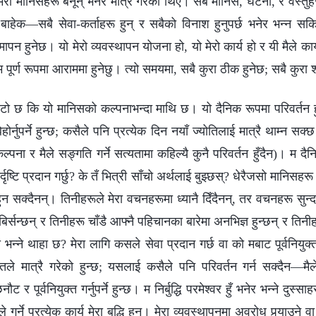
र र मेरा मानिसहरू बनून् भनेर मात्रै गरेको थिएँ। सबै मानिस, घटना, र वस्तुहरू
 बाहेक—सबै सेवा-कर्ताहरू हुन् र सबैको विनाश हुनुपर्छ भनेर भन्‍न सकिन
न हुनेछ। यो मेरो व्यवस्थापन योजना हो, यो मेरो कार्य हो र यी मैले कार
म पूर्ण रूपमा आराममा हुनेछु। त्यो समयमा, सबै कुरा ठीक हुनेछ; सबै कुरा श
टो छ कि यो मानिसको कल्पनाभन्दा माथि छ। यो दैनिक रूपमा परिवर्तन
ेहोर्नुपर्ने हुन्छ; कसैले पनि प्रत्येक दिन नयाँ ज्योतिलाई मात्रै थाम्न सक
्पना र मैले सङ्गति गर्ने सत्यतामा कहिल्यै कुनै परिवर्तन हुँदैन)। म दै
्दृष्टि प्रदान गर्छु? के तँ भित्री साँचो अर्थलाई बुझ्छस्? धेरैजसो मानिसह
ुन सक्दैनन्। तिनीहरूले मेरा वचनहरूमा ध्यानै दिँदैनन्, तर वचनहरू सुन्
बिर्सन्छन् र तिनीहरू चाँडै आफ्नै पहिचानका बारेमा अनभिज्ञ हुन्छन् र तिन
 भन्‍ने थाहा छ? मेरा लागि कसले सेवा प्रदान गर्छ वा को मबाट पूर्वनियु
ातले मात्रै गरेको हुन्छ; यसलाई कसैले पनि परिवर्तन गर्न सक्दैन—मैले य
र पूर्वनियुक्त गर्नुपर्ने हुन्छ। म निर्बुद्धि परमेश्‍वर हुँ भनेर भन्‍ने दुस
े गर्ने प्रत्येक कार्य मेरा बुद्धि हुन्। मेरा व्यवस्थापनमा अवरोध पुर्‍याउने व