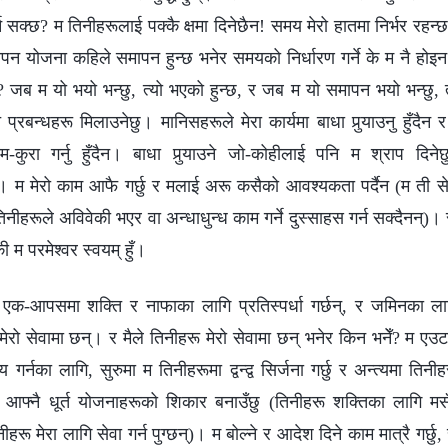
न सक्छ? म तिनीहरूलाई पक्कै क्षमा दिनेछैन! समय मेरो हातमा निर्भर रहन्
्थापन योजना कहिले समापन हुन्छ भनेर समयको निर्धारण गर्ने के म नै होइन
र? जब म यो भयो भन्छु, त्यो भएको हुन्छ, र जब म यो समापन भयो भन्छु,
प्रबन्धहरू मिलाउनेछु। मानिसहरूले मेरा कार्यमा बाधा पुर्‍याउनु हुँदैन 
म-कुरा गर्नु हुँदैन। बाधा पुर्‍याउने जो-कोहीलाई पनि म श्राप दिन
 म मेरो काम आफै गर्छु र मलाई अरू कसैको आवश्यकता पर्दैन (म ती सेवा-
िनीहरूले अविवेकी भएर वा अन्धाधुन्ध काम गर्ने दुस्साहस गर्न सक्दैनन्)
की म परमेश्‍वर स्वयम् हुँ।
ू एक-आपसमा शक्ति र नाफाका लागि प्रतिस्पर्धा गर्छन्, र जमिनका ल
मेरो सेवामा छन्। र मैले तिनीहरू मेरो सेवामा छन् भनेर किन भनेँ? म ए
य गर्नका लागि, सुरुमा म तिनीहरूमा द्वन्द्व सिर्जना गर्छु र अन्त्यमा तिन
आफ्नै धूर्त योजनाहरूको शिकार बनाउँछु (तिनीहरू शक्तिका लागि मसँग प्
ीहरू मेरा लागि सेवा गर्न पुग्छन्)। म बोल्‍ने र आदेश दिने काम मात्रै गर्छु