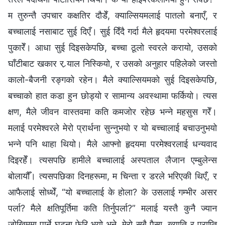
म तुरुन्तै उपचार कक्षतिर दौडेँ, क्याल्सियमलाई पातलो बनाएँ, र
बच्चालाई नसाबाट सुई दिएँ। सुई दिँदै गर्दा मैले हृदयमा परमेश्‍वरलाई
पुकारेँ। आधा सुई दिइसकेपछि, बच्चा ठूलो स्वरले करायो, उसको
घाँटीबाट खकार र र्‍याल निस्कियो, र उसको अनुहार पहिलेको जस्तो
कालो-बैजनी रङ्गको रहेन। मैले क्याल्सियमको सुई दिइसकेपछि,
बच्चाको हात कडा हुन छोड्यो र सामान्य अवस्थामा फर्कियो। त्यस
क्षण, मैले जीवन वास्तवमा कति कमजोर रहेछ भन्ने महसुस गरेँ।
मलाई परमेश्‍वरले मेरो प्रार्थना सुन्नुभयो र यो बच्चालाई बचाउनुभयो
भन्ने पनि थाहा थियो। मैले आफ्नो हृदयमा परमेश्‍वरलाई धन्यवाद
दिइरहेँ। त्यसपछि हामीले बच्चालाई अस्पताल लैजान एम्बुलेन्स
बोलायौँ। त्यसपछिका दिनहरूमा, म चिन्ता र डरले भरिएकी थिएँ, र
आफैलाई सोध्थेँ, “यो बच्चालाई के होला? के उसलाई गम्भीर असर
पर्ला? मैले क्षतिपूर्तिमा कति तिर्नुपर्ला?” मलाई यस्तै कुनै ज्यान
जोखिममा पार्ने घटना फेरि भयो भने, मेरो सबै पैसा, ख्याति र प्राप्ति