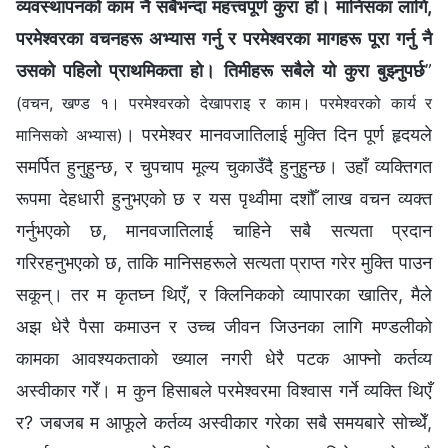
व्यवस्थापनको काम नै सबैभन्दा महत्त्वपूर्ण कुरा हो। मानिसका लागि,
परमेश्‍वरका वचनहरू अभ्यास गर्नु र परमेश्‍वरका मागहरू पूरा गर्नु नै
उसको पहिलो प्राथमिकता हो। तिमीहरू सबैले यो कुरा बुझ्‍नुपर्छ
”
(वचन, खण्ड १। परमेश्‍वरको देखापराइ र काम। परमेश्‍वरको कार्य र
। परमेश्‍वर मानवजातिलाई मुक्ति दिन पूर्ण हृदयले
मानिसको अभ्यास)
समर्पित हुनुहुन्छ, र चुपचाप मूल्य चुकाउँदै हुनुहुन्छ। उहाँ व्यक्तिगत
रूपमा देहधारी हुनुभएको छ र यस पृथ्वीमा दशौँ लाख वचन व्यक्त
गर्नुभएको छ, मानवजातिलाई चाहिने सबै सत्यता प्रदान
गरिरहनुभएको छ, ताकि मानिसहरूले सत्यता प्राप्त गरेर मुक्ति पाउन
सकून्। तर म कृतघ्न थिएँ, र क्लिनिकको व्यापारका खातिर, मैले
अझ धेरै पैसा कमाउन र उच्च जीवन जिउनका लागि मण्डलीको
कामका आवश्यकताको ख्याल नगरी धेरै पटक आफ्नो कर्तव्य
अस्वीकार गरेँ। म कुन हिसाबले परमेश्‍वरमा विश्वास गर्ने व्यक्ति थिएँ
र? जबजब म आफूले कर्तव्य अस्वीकार गरेका सबै समयबारे सोच्थेँ,