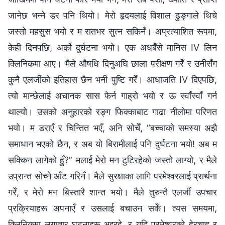
जानेछ भन्ने डर पनि थियो। मेरो हृदयलाई विशाल ढुङ्गाले थिचे
जस्तो महसुस भयो र म रातभर सुत्न सकिनँ। अप्रत्याशित रूपमा,
केही दिनपछि, अर्को दुर्घटना भयो। एक अधबैँसे मानिस IV लिन
क्लिनिकमा आए। मैले औषधि दिनुअघि छाला परीक्षण गरेँ र उनीसँग
कुनै एलर्जीको इतिहास छैन भनी पुष्टि गरेँ। आधाजति IV दिएपछि,
त्यो मान्छेलाई अचानक सास फेर्न गाह्रो भयो र ऊ स्वाँस्वाँ गर्न
थाल्यो। उसको अनुहारको रङ्ग फिक्काबाट गाढा नीलोमा परिणत
भयो। म डराएँ र चिन्तित भएँ, अनि सोचेँ, “बच्चाको समस्या अझै
समाधान भएको छैन, र अब यो बिरामीलाई पनि दुर्घटना भयो! अब म
सक्किन लागेको हुँ?” मलाई मेरो मन टुटिरहेको जस्तो लाग्यो, र मैले
उप्रान्त सोच्ने आँट गरिनँ। मैले सुरक्षाका लागि परमेश्‍वरलाई प्रार्थना
गरेँ, र मेरो मन बिस्तारै शान्त भयो। मैले तुरुन्तै एलर्जी उपचार
प्रक्रियाहरू अपनाएँ र उसलाई बचाउन सकेँ। त्यस समयमा,
क्लिनिकमा लगातार घटनाहरू भइरहे, र यदि परमेश्‍वरको हेरचाह र