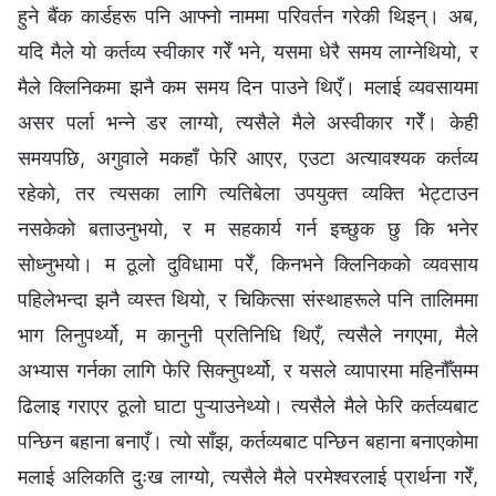
हुने बैंक कार्डहरू पनि आफ्नो नाममा परिवर्तन गरेकी थिइन्। अब,
यदि मैले यो कर्तव्य स्वीकार गरेँ भने, यसमा धेरै समय लाग्नेथियो, र
मैले क्लिनिकमा झनै कम समय दिन पाउने थिएँ। मलाई व्यवसायमा
असर पर्ला भन्ने डर लाग्यो, त्यसैले मैले अस्वीकार गरेँ। केही
समयपछि, अगुवाले मकहाँ फेरि आएर, एउटा अत्यावश्यक कर्तव्य
रहेको, तर त्यसका लागि त्यतिबेला उपयुक्त व्यक्ति भेट्टाउन
नसकेको बताउनुभयो, र म सहकार्य गर्न इच्छुक छु कि भनेर
सोध्नुभयो। म ठूलो दुविधामा परेँ, किनभने क्लिनिकको व्यवसाय
पहिलेभन्दा झनै व्यस्त थियो, र चिकित्सा संस्थाहरूले पनि तालिममा
भाग लिनुपर्थ्यो, म कानुनी प्रतिनिधि थिएँ, त्यसैले नगएमा, मैले
अभ्यास गर्नका लागि फेरि सिक्नुपर्थ्यो, र यसले व्यापारमा महिनौँसम्म
ढिलाइ गराएर ठूलो घाटा पुऱ्याउनेथ्यो। त्यसैले मैले फेरि कर्तव्यबाट
पन्छिन बहाना बनाएँ। त्यो साँझ, कर्तव्यबाट पन्छिन बहाना बनाएकोमा
मलाई अलिकति दुःख लाग्यो, त्यसैले मैले परमेश्‍वरलाई प्रार्थना गरेँ,