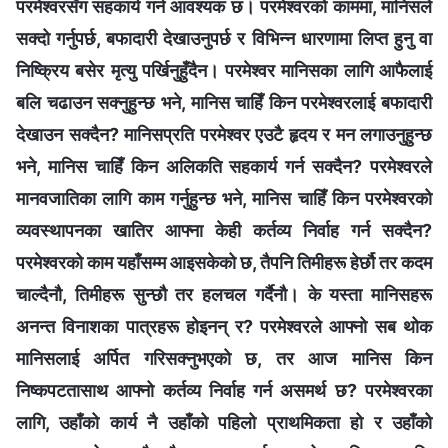
परमेश्‍वरसँग सहकार्य गर्न आवश्यक छ। परमेश्‍वरको काममा, मानिसले
सक्दो गर्नुपर्छ, बफादारी देखाउनुपर्छ र विभिन्‍न धारणामा लिप्त हुनु वा
निष्क्रिय बसेर मृत्यु पर्खिनुहुँदैन। परमेश्‍वर मानिसका लागि आफैलाई
बलि चढाउन सक्‍नुहुन्छ भने, मानिस चाहिँ किन परमेश्‍वरलाई बफादारी
देखाउन सक्दैन? मानिसप्रति परमेश्‍वर एउटै हृदय र मन लगाउनुहुन्छ
भने, मानिस चाहिँ किन अलिकति सहकार्य गर्न सक्दैन? परमेश्‍वरले
मानवजातिका लागि काम गर्नुहुन्छ भने, मानिस चाहिँ किन परमेश्‍वरको
व्यवस्थापनका खातिर आफ्‍ना केही कर्तव्य निर्वाह गर्न सक्दैन?
परमेश्‍वरको काम यहाँसम्‍म आइसकेको छ, तैपनि तिमीहरू हेर्छौ तर कदम
चाल्दैनौ, तिमीहरू सुन्छौ तर हलचल गर्दैनौ। के यस्ता मानिसहरू
अनन्त विनाशका पात्रहरू होइनन् र? परमेश्‍वरले आफ्‍नो सब थोक
मानिसलाई अर्पित गरिसक्‍नुभएको छ, तर आज मानिस किन
निष्कपटतासाथ आफ्‍नो कर्तव्य निर्वाह गर्न असमर्थ छ? परमेश्‍वरका
लागि, उहाँको कार्य नै उहाँको पहिलो प्राथमिकता हो र उहाँको