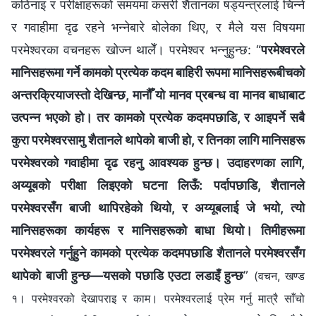
कठिनाइ र परीक्षाहरूको समयमा कसरी शैतानका षड्यन्त्रलाई चिन्ने
र गवाहीमा दृढ रहने भन्नेबारे बोलेका थिए, र मैले यस विषयमा
परमेश्‍वरका वचनहरू खोज्न थालेँ। परमेश्‍वर भन्‍नुहुन्छ: “
परमेश्‍वरले
मानिसहरूमा गर्ने कामको प्रत्येक कदम बाहिरी रूपमा मानिसहरूबीचको
अन्तरक्रियाजस्तो देखिन्छ, मानौँ यो मानव प्रबन्ध वा मानव बाधाबाट
उत्पन्न भएको हो। तर कामको प्रत्येक कदमपछाडि, र आइपर्ने सबै
कुरा परमेश्‍वरसामु शैतानले थापेको बाजी हो, र तिनका लागि मानिसहरू
परमेश्‍वरको गवाहीमा दृढ रहनु आवश्यक हुन्छ। उदाहरणका लागि,
अय्यूबको परीक्षा लिइएको घटना लिऊँ: पर्दापछाडि, शैतानले
परमेश्‍वरसँग बाजी थापिरहेको थियो, र अय्यूबलाई जे भयो, त्यो
मानिसहरूका कार्यहरू र मानिसहरूको बाधा थियो। तिमीहरूमा
परमेश्‍वरले गर्नुहुने कामको प्रत्येक कदमपछाडि शैतानले परमेश्‍वरसँग
थापेको बाजी हुन्छ—यसको पछाडि एउटा लडाइँ हुन्छ
”
(वचन, खण्ड
१। परमेश्‍वरको देखापराइ र काम। परमेश्‍वरलाई प्रेम गर्नु मात्रै साँचो