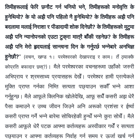
तिमीहरूलाई फेरि छनौट गर्न भनियो भने, तिमीहरूको मनोवृत्ति के
हुनेथियो? के यो अझै पनि पहिलो नै हुनेथियो? के तिमीहरू अझै पनि
बदलामा मलाई निराशा र पीडादायी शोक दिनेछौ? के तिमीहरूको मुटुमा
अझै पनि न्यानोपनको एउटा टुक्रा मात्रै बाँकी रहनेछ? के तिमीहरू
अझै पनि मेरो हृदयलाई सान्त्वना दिन के गर्नुपर्छ भन्नेबारे अनभिज्ञ
हुनेछौ?
”
(वचन, खण्ड १। परमेश्‍वरको देखापराइ र काम। तँ ठ्याक्कै
। मैले परमेश्‍वरका वचनहरूमा उहाँको जरुरी
कोप्रति बफादार छस्?)
अभिप्राय र श्रमसाध्य प्रयासहरू देखेँ। परमेश्‍वर हामी प्रत्येकले
मुक्ति प्राप्त गर्नका निम्ति सत्यता पछ्याउन सकौँ भन्ने आशा
गर्नुहुन्छ। मैले आफूले क्लिनिक खोलेदेखि, आफू सधैँ कसरी अझ धेरै
पैसा कमाउने र उच्च जीवन जिउने अनि अरूको प्रशंसा र ईर्ष्या
कसरी प्राप्त गर्ने भन्ने बारेमा सोचिरहेकी हुन्थेँ भन्ने कुरा सोचेँ। मैले
कसरी आफूले धेरै पटक आफ्ना कर्तव्यहरू अस्वीकार गर्थेँ र सत्यता
पछ्याउन र आफ्ना कर्तव्यहरू निर्वाह गर्न समय र ऊर्जा खर्च गर्न