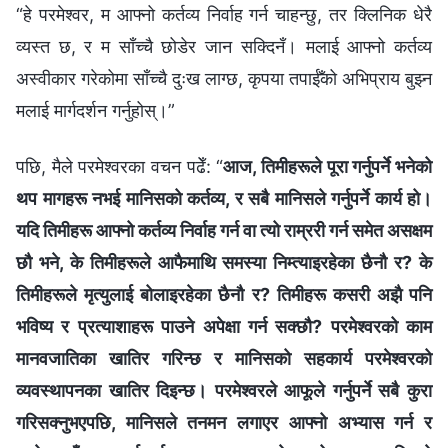
“हे परमेश्‍वर, म आफ्नो कर्तव्य निर्वाह गर्न चाहन्छु, तर क्लिनिक धेरै
व्यस्त छ, र म साँच्चै छोडेर जान सक्दिनँ। मलाई आफ्नो कर्तव्य
अस्वीकार गरेकोमा साँच्चै दुःख लाग्छ, कृपया तपाईँको अभिप्राय बुझ्न
मलाई मार्गदर्शन गर्नुहोस्।”
पछि, मैले परमेश्‍वरका वचन पढेँ: “
आज, तिमीहरूले पूरा गर्नुपर्ने भनेको
थप मागहरू नभई मानिसको कर्तव्य, र सबै मानिसले गर्नुपर्ने कार्य हो।
यदि तिमीहरू आफ्‍नो कर्तव्य निर्वाह गर्न वा त्यो राम्ररी गर्न समेत असक्षम
छौ भने, के तिमीहरूले आफैमाथि समस्या निम्त्याइरहेका छैनौ र? के
तिमीहरूले मृत्युलाई बोलाइरहेका छैनौ र? तिमीहरू कसरी अझै पनि
भविष्य र प्रत्याशाहरू पाउने अपेक्षा गर्न सक्छौ? परमेश्‍वरको काम
मानवजातिका खातिर गरिन्छ र मानिसको सहकार्य परमेश्‍वरको
व्यवस्थापनका खातिर दिइन्छ। परमेश्‍वरले आफूले गर्नुपर्ने सबै कुरा
गरिसक्‍नुभएपछि, मानिसले तनमन लगाएर आफ्‍नो अभ्यास गर्न र