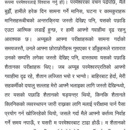
। परमेश्‍वरका वचन पढेपछि, मैले
रूपमा परमेश्‍वरलाई विश्‍वास गर्नु हो)
बुझेँ, हामीले हरेक दिन सामना गर्ने मानिस, घटना र कामकुराहरू
मानिसहरूबीचको अन्तरक्रिया जस्तो देखिए पनि, यसको पछाडि
एउटा आत्मिक लडाइँ हुन्छ, र हामी आफ्नो गवाहीमा दृढ रहनु
आवश्यक छ। अय्यूबले आफ्ना परीक्षाहरूको सामना गर्दाको
समयजस्तै, उनले आफ्ना छोराछोरीहरू गुमाएका र डाँकुहरूले रातारात
उनको सम्पत्ति लगेका जस्तो देखिए पनि, वास्तवमा यसको पछाडि
शैतानका परीक्षाहरू थिए। जब अय्यूब परमेश्‍वरप्रतिको आफ्नो
गवाहीमा दृढ रहे, शैतान लज्जित भयो र भाग्यो। बाहिरबाट हेर्दा, मेरी
सहकर्मीको दयालु सल्लाह मेरो आफ्नै भलाइका लागि जस्तो देखिन्थ्यो,
तर यसको पछाडि शैतानको षड्यन्त्र थियो, किनकि शैतानले
क्लिनिकको व्यवस्थापन जारी राख्नका लागि मलाई परीक्षामा पार्न पैसा
प्रयोग गर्न खोजिरहेको थियो, जसले गर्दा मैले आफ्नो कर्तव्य निर्वाह
गर्ने समय नपाऊँ, र यसरी म परमेश्‍वरबाट टाढा होऊँ। म शैतानको