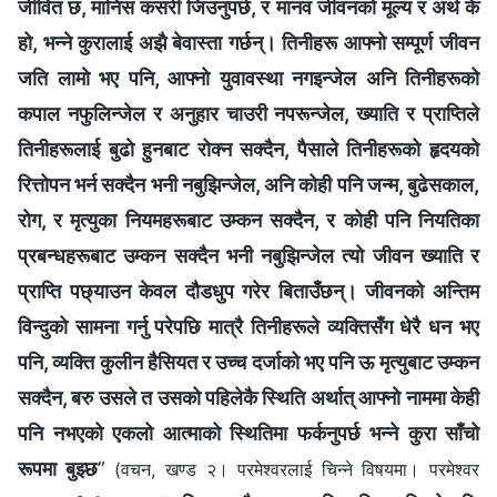
जीवित छ, मानिस कसरी जिउनुपर्छ, र मानव जीवनको मूल्य र अर्थ के
हो, भन्ने कुरालाई अझै बेवास्ता गर्छन्। तिनीहरू आफ्नो सम्पूर्ण जीवन
जति लामो भए पनि, आफ्नो युवावस्था नगइन्जेल अनि तिनीहरूको
कपाल नफुलिन्जेल र अनुहार चाउरी नपरून्जेल, ख्याति र प्राप्तिले
तिनीहरूलाई बुढो हुनबाट रोक्न सक्दैन, पैसाले तिनीहरूको हृदयको
रित्तोपन भर्न सक्दैन भनी नबुझिन्जेल, अनि कोही पनि जन्म, बुढेसकाल,
रोग, र मृत्युका नियमहरूबाट उम्कन सक्दैन, र कोही पनि नियतिका
प्रबन्धहरूबाट उम्कन सक्दैन भनी नबुझिन्जेल त्यो जीवन ख्याति र
प्राप्ति पछ्याउन केवल दौडधुप गरेर बिताउँछन्। जीवनको अन्तिम
विन्दुको सामना गर्नु परेपछि मात्रै तिनीहरूले व्यक्तिसँग धेरै धन भए
पनि, व्यक्ति कुलीन हैसियत र उच्‍च दर्जाको भए पनि ऊ मृत्युबाट उम्‍कन
सक्दैन, बरु उसले त उसको पहिलेकै स्थिति अर्थात् आफ्‍नो नाममा केही
पनि नभएको एकलो आत्माको स्थितिमा फर्कनुपर्छ भन्ने कुरा साँचो
रूपमा बुझ्‍छ
”
(वचन, खण्ड २। परमेश्‍वरलाई चिन्‍ने विषयमा। परमेश्‍वर