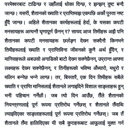
परमेश्‍वरबाट टाढिन्छ र उहाँलाई धोका दिन्छ, र झन्झन् दुष्ट बन्दै
जान्छ। यसरी, शैतानको ख्याति र प्राप्तिमाझ एकपछि अर्को पुस्ता नष्ट
हुँदै जान्छ। अहिले शैतानका कार्यहरूलाई हेर्दा, के यसका कपटी
मनसायहरू अत्यन्तै घृणापूर्ण छैनन् र? सायद आज तिमीहरू अझै पनि
शैतानका कपटी मनसायहरू छर्लङ्ग देख्‍न सक्दैनौ किनभने
तिमीहरूलाई ख्याति र प्राप्तिविना जीवनको कुनै अर्थ हुँदैन, र
मानिसहरूले अबउसो अगाडिको बाटो देख्‍न सक्नेछैनन्, उप्रान्त आफ्ना
लक्ष्यहरू देख्‍न सक्नेछैनन्, र तिनीहरूको भविष्य अँध्यारो, मधुरो र
मलिन बन्नेछ भन्‍ने लाग्छ। तर, बिस्तारै, एक दिन तिमीहरू सबैले
ख्याति र प्राप्ति मानिसलाई शैतानले लगाइदिने विशाल साङ्लाहरू हुन्
भनी पहिचान गर्नेछौ। जब त्यो दिन आउँछ, तैँले शैतानको
नियन्त्रणलाई पूर्ण रूपमा प्रतिरोध गर्नेछस् र शैतानले तँमाथि
ल्याइदिएका साङ्लाहरूलाई पूर्ण रूपमा प्रतिरोध गर्नेछस्। जब तँ
शैतानले तँमा हालिदिएका यी सबै कुराहरूबाट आफूलाई मुक्त गर्न