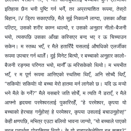
इतिहास छैन भनी पुष्टि गर्न भनेँ, तर अप्रत्याशित रूपमा, तेस्रो
बिहान, IV ड्रिप सकाएपछि, मैले सुई निकाल्नै लाग्दा, उसका आँखा
पल्टिए, उसको शरीर काम्न थाल्यो, र उसको अनुहार नीलो-बैजनी
भयो, त्यसपछि उसका आँखा कस्सिएर बन्द भए र ऊ चिच्याउन
सकेन। म स्तब्ध भएँ, र मैले हतारिँदै यसलाई औषधिको एलर्जीका
रूपमा उपचार गर्न थालेँ। दुई मिनेट बित्यो, र बच्चाको अनुहार कालो-
बैजनी रङ्गमा परिणत भयो, मानौँ ऊ मरिसकेको थियो। म भयभीत
भएँ, र म पूर्ण रूपमा आत्तिएको स्थतिमा थिएँ, अनि सोच्दै थिएँ,
“सकियो! सकियो! यो बच्चा मेरो हातमा मर्न लागेको छ। यदि ऊ मऱ्यो
भने मैले के गर्ने?” मैले यसबारे जति सोचेँ, म त्यति नै डराएँ, र मैले
आफ्नो हृदयमा परमेश्‍वरलाई पुकारिरहेँ, “हे परमेश्‍वर, कृपया यो
बच्चाको हेरचाह गर्नुहोस्! हे परमेश्‍वर, कृपया उसलाई बचाउनुहोस्!”
केही क्षणपछि, मभित्र एउटा बलियो भावना जाग्यो, “यो बच्चाले पाएको
तरल पदार्थमा पोटासियम थियो। के यो हाइपरकेलेमिया हुन सक्छ?”