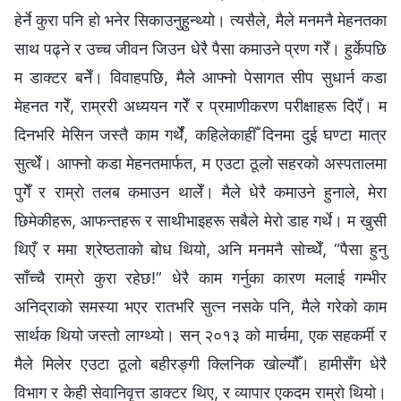
हेर्ने कुरा पनि हो भनेर सिकाउनुहुन्थ्यो। त्यसैले, मैले मनमनै मेहनतका
साथ पढ्ने र उच्च जीवन जिउन धेरै पैसा कमाउने प्रण गरेँ। हुर्केपछि
म डाक्टर बनेँ। विवाहपछि, मैले आफ्नो पेसागत सीप सुधार्न कडा
मेहनत गरेँ, राम्ररी अध्ययन गरेँ र प्रमाणीकरण परीक्षाहरू दिएँ। म
दिनभरि मेसिन जस्तै काम गर्थेँ, कहिलेकाहीँ दिनमा दुई घण्टा मात्र
सुत्थेँ। आफ्नो कडा मेहनतमार्फत, म एउटा ठूलो सहरको अस्पतालमा
पुगेँ र राम्रो तलब कमाउन थालेँ। मैले धेरै कमाउने हुनाले, मेरा
छिमेकीहरू, आफन्तहरू र साथीभाइहरू सबैले मेरो डाह गर्थे। म खुसी
थिएँ र ममा श्रेष्ठताको बोध थियो, अनि मनमनै सोच्थेँ, “पैसा हुनु
साँच्चै राम्रो कुरा रहेछ!” धेरै काम गर्नुका कारण मलाई गम्भीर
अनिद्राको समस्या भएर रातभरि सुत्न नसके पनि, मैले गरेको काम
सार्थक थियो जस्तो लाग्थ्यो। सन् २०१३ को मार्चमा, एक सहकर्मी र
मैले मिलेर एउटा ठूलो बहीरङ्गी क्लिनिक खोल्यौँ। हामीसँग धेरै
विभाग र केही सेवानिवृत्त डाक्टर थिए, र व्यापार एकदम राम्रो थियो।