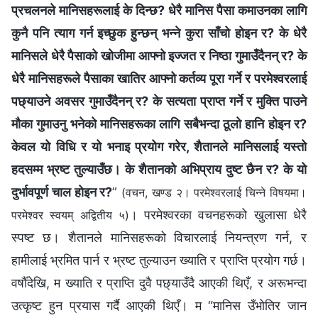
प्रचलनले मानिसहरूलाई के दिन्छ? धेरै मानिस पैसा कमाउनका लागि
कुनै पनि त्याग गर्न इच्छुक हुन्छन् भन्ने कुरा साँचो होइन र? के धेरै
मानिसले धेरै पैसाको खोजीमा आफ्नो इज्जत र निष्ठा गुमाउँदैनन् र? के
धेरै मानिसहरूले पैसाका खातिर आफ्नो कर्तव्य पूरा गर्ने र परमेश्‍वरलाई
पछ्याउने अवसर गुमाउँदैनन् र? के सत्यता प्राप्त गर्ने र मुक्ति पाउने
मौका गुमाउनु भनेको मानिसहरूका लागि सबैभन्दा ठूलो हानि होइन र?
केवल यो विधि र यो भनाइ प्रयोग गरेर, शैतानले मानिसलाई यस्तो
हदसम्म भ्रष्ट तुल्याउँछ। के शैतानको अभिप्राय दुष्ट छैन र? के यो
दुर्भावपूर्ण चाल होइन र?
”
(वचन, खण्ड २। परमेश्‍वरलाई चिन्‍ने विषयमा।
। परमेश्‍वरका वचनहरूको खुलासा धेरै
परमेश्‍वर स्वयम् अद्वितीय ५)
स्पष्ट छ। शैतानले मानिसहरूको विचारलाई नियन्त्रण गर्न, र
हामीलाई भ्रमित पार्न र भ्रष्ट तुल्याउन ख्याति र प्राप्ति प्रयोग गर्छ।
वर्षौँदेखि, म ख्याति र प्राप्ति दुवै पछ्याउँदै आएकी थिएँ, र अरूभन्दा
उत्कृष्ट हुन प्रयास गर्दै आएकी थिएँ। म “मानिस उँभोतिर जान