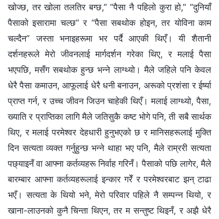
खोज्छ, तर खोला तलतिर बग्छ,” “पैसा नै पहिलो कुरा हो,” “दुनियाँ
पैसाको इसारामा चल्छ” र “पैसा सबथोक होइन, तर योविना काम
चल्दैन” जस्ता भनाइहरूमा भर पर्दै आएकी थिएँ। यी शैतानी
दर्शनहरूले मेरो जीवनलाई मार्गदर्शन गरेका थिए, र मलाई पैसा
भएपछि, मसँग सबथोक हुन्छ भन्ने लाग्थ्यो। मैले जहिले पनि केवल
धेरै पैसा कमाउन, आफूलाई धेरै धनी बनाउन, अरूको प्रशंसा र ईर्ष्या
प्राप्त गर्न, र उच्च जीवन जिउन चाहेकी थिएँ। मलाई लाग्थ्यो, पैसा,
ख्याति र प्राप्तिका लागि मैले जतिसुकै कष्ट भोगे पनि, ती सबै सार्थक
थिए, र मलाई परमेश्‍वर देहधारी हुनुभएको छ र मानिसहरूलाई मुक्ति
दिन सत्यता व्यक्त गर्नुहुन्छ भन्ने थाहा भए पनि, मैले राम्ररी सत्यता
पछ्याइनँ वा आफ्ना कर्तव्यहरू निर्वाह गरिनँ। पैसाको पछि लागेर, मैले
बारम्बार आफ्ना कर्तव्यहरूलाई इन्कार गरेँ र परमेश्‍वरबाट झन् टाढा
भएँ। सत्यता के थियो भने, मेरो परिवार पहिले नै सम्पन्न थियो, र
खाना-लाउनको कुनै चिन्ता थिएन, तर म सन्तुष्ट थिइनँ, र अझै धेरै