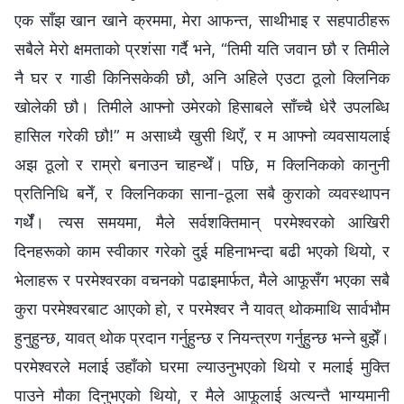
एक साँझ खान खाने क्रममा, मेरा आफन्त, साथीभाइ र सहपाठीहरू
सबैले मेरो क्षमताको प्रशंसा गर्दै भने, “तिमी यति जवान छौ र तिमीले
नै घर र गाडी किनिसकेकी छौ, अनि अहिले एउटा ठूलो क्लिनिक
खोलेकी छौ। तिमीले आफ्नो उमेरको हिसाबले साँच्चै धेरै उपलब्धि
हासिल गरेकी छौ!” म असाध्यै खुसी थिएँ, र म आफ्नो व्यवसायलाई
अझ ठूलो र राम्रो बनाउन चाहन्थेँ। पछि, म क्लिनिकको कानुनी
प्रतिनिधि बनेँ, र क्लिनिकका साना-ठूला सबै कुराको व्यवस्थापन
गर्थेँ। त्यस समयमा, मैले सर्वशक्तिमान् परमेश्‍वरको आखिरी
दिनहरूको काम स्वीकार गरेको दुई महिनाभन्दा बढी भएको थियो, र
भेलाहरू र परमेश्‍वरका वचनको पढाइमार्फत, मैले आफूसँग भएका सबै
कुरा परमेश्‍वरबाट आएको हो, र परमेश्‍वर नै यावत् थोकमाथि सार्वभौम
हुनुहुन्छ, यावत् थोक प्रदान गर्नुहुन्छ र नियन्त्रण गर्नुहुन्छ भन्ने बुझेँ।
परमेश्‍वरले मलाई उहाँको घरमा ल्याउनुभएको थियो र मलाई मुक्ति
पाउने मौका दिनुभएको थियो, र मैले आफूलाई अत्यन्तै भाग्यमानी