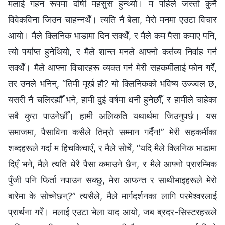
मलाई गहन रूपमा दोषी महसुस हुन्थ्यो। म पहिले जस्तो कुनै
विवेकविना जिउन चाहन्नथेँ। त्यति नै बेला, मेरो मनमा एउटा विचार
आयो। मैले क्लिनिक भाडामा दिन सक्थेँ, र मैले कम पैसा कमाए पनि,
त्यो पर्याप्त हुनेथियो, र मैले शान्त मनले आफ्नो कर्तव्य निर्वाह गर्न
सक्थेँ। मैले आफ्ना विचारहरू व्यक्त गर्न मेरी सहकर्मीलाई फोन गरेँ,
तर उनले भनिन्, “तिमी मूर्ख हौ? यो क्लिनिकको भविष्य उज्ज्वल छ,
यसरी नै चलिरह्यौँ भने, हामी दुई वर्षमा धनी हुनेछौँ, र हामीले चाहेका
सबै कुरा पाउनेछौँ। हामी अलिकति यथार्थमा जिउनुपर्छ। यस
समाजमा, पैसाविना कसैले तिम्रो सम्मान गर्दैन!” मेरी सहकर्मीका
शब्दहरूले गर्दा म हिचकिचाएँ, र मैले सोचेँ, “यदि मैले क्लिनिक भाडामा
दिएँ भने, मैले त्यति धेरै पैसा कमाउने छैन, र मैले आफ्नो प्रारम्भिक
पुँजी पनि फिर्ता नपाउन सक्छु, मेरा आफन्त र साथीभाइहरूले मेरो
बारेमा के सोच्नेछन्?” त्यसैले, मैले मार्गदर्शनका लागि परमेश्‍वरलाई
प्रार्थना गरेँ। मलाई एउटा भेला याद आयो, जब ब्रदर-सिस्टरहरूले