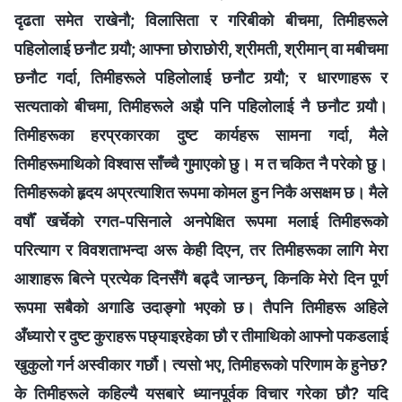
दृढता समेत राखेनौ; विलासिता र गरिबीको बीचमा, तिमीहरूले
पहिलोलाई छनौट गर्‍यौ; आफ्ना छोराछोरी, श्रीमती, श्रीमान् वा मबीचमा
छनौट गर्दा, तिमीहरूले पहिलोलाई छनौट गर्‍यौ; र धारणाहरू र
सत्यताको बीचमा, तिमीहरूले अझै पनि पहिलोलाई नै छनौट गर्‍यौ।
तिमीहरूका हरप्रकारका दुष्ट कार्यहरू सामना गर्दा, मैले
तिमीहरूमाथिको विश्वास साँच्चै गुमाएको छु। म त चकित नै परेको छु।
तिमीहरूको हृदय अप्रत्याशित रूपमा कोमल हुन निकै असक्षम छ। मैले
वर्षौँ खर्चेको रगत-पसिनाले अनपेक्षित रूपमा मलाई तिमीहरूको
परित्याग र विवशताभन्दा अरू केही दिएन, तर तिमीहरूका लागि मेरा
आशाहरू बित्ने प्रत्येक दिनसँगै बढ्दै जान्छन्, किनकि मेरो दिन पूर्ण
रूपमा सबैको अगाडि उदाङ्गो भएको छ। तैपनि तिमीहरू अहिले
अँध्यारो र दुष्ट कुराहरू पछ्याइरहेका छौ र तीमाथिको आफ्नो पकडलाई
खुकुलो गर्न अस्वीकार गर्छौ। त्यसो भए, तिमीहरूको परिणाम के हुनेछ?
के तिमीहरूले कहिल्यै यसबारे ध्यानपूर्वक विचार गरेका छौ? यदि