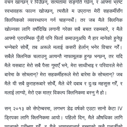
वचन खान्छन् र पिउँछन्, सत्यतामा सङ्गति गर्छन्, र आफ्ना भ्रष्ट
स्वभावहरू फाल्न खोज्छन्, त्यसैले म उप्रान्त मेरी सहकर्मीसँग
क्लिनिकको व्यवस्थापन गर्न चाहन्नथेँ। तर जब मैले क्लिनिक
खोल्नका लागि वर्षौँदेखि लगानी गरेका सबै बचत रकमबारे, र मैले
आफ्नो प्रारम्भिक पुँजी पनि फिर्ता कमाउनुअघि नै हार मानेको हुनेछु
भन्नेबारे सोचेँ, तब अरूले मलाई कसरी हेर्लान् भनेर विचार गरेँ।
सबैले क्लिनिक चलाउनु अत्यन्तै नाफामूलक हुन्छ भन्छन्, तर यदि
मैले यसबाट मेरो सबै पैसा गुमाएँ भने, मेरा साथीभाइ र परिवारले मेरो
बारेमा के सोच्लान्? मेरा सहकर्मीहरूले मेरो बारेमा के सोच्लान्? जब
मैले यी सबै कुराहरूबारे सोचेँ, मैले धेरै दबाब र दुःख महसुस गरेँ, र
मलाई लाग्यो, मेरो एक मात्र विकल्प क्लिनिकमा बस्नु नै हो।
सन् २०१३ को सेप्टेम्बरमा, लगभग डेढ वर्षको एउटा सानो केटा IV
ड्रिपका लागि क्लिनिकमा आयो। पहिलो दिन, मैले औषधिका लागि
छालाको परीक्षण गरेँ, र मैले आमाबुबालाई बच्चाको कुनै एलर्जीको