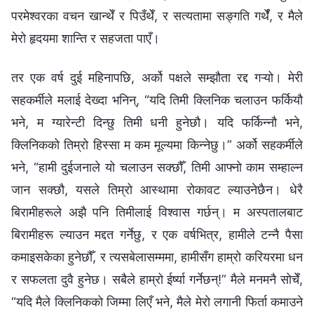
परमेश्‍वरका वचन खान्थेँ र पिउँथेँ, र सत्यतामा सङ्गति गर्थेँ, र मैले
मेरो हृदयमा शान्ति र सहजता पाएँ।
तर एक वर्ष दुई महिनापछि, अर्को पक्षले सम्झौता रद्द गऱ्यो। मेरी
सहकर्मीले मलाई देख्दा भनिन्, “यदि तिमी क्लिनिक चलाउन फर्कियौ
भने, म ग्यारेन्टी दिन्छु तिमी धनी हुनेछौ। यदि फर्किन्नौ भने,
क्लिनिकको तिम्रो हिस्सा म कम मूल्यमा किन्नेछु।” अर्को सहकर्मीले
भने, “हामी दुईजनाले यो चलाउन सक्छौँ, तिमी आफ्नो काम सम्हाल्न
जान सक्छौ, यसले तिम्रो आस्थामा रोकावट ल्याउनेछैन। धेरै
बिरामीहरूले अझै पनि तिमीलाई विश्वास गर्छन्। म अस्पतालबाट
बिरामीहरू ल्याउन मद्दत गर्नेछु, र एक वर्षभित्र, हामीले टन्नै पैसा
कमाइसकेका हुनेछौँ, र त्यसबेलासम्ममा, हामीसँग हाम्रो करियरमा धन
र सफलता दुवै हुनेछ। सबैले हाम्रो ईर्ष्या गर्नेछन्!” मैले मनमनै सोचेँ,
“यदि मैले क्लिनिकको जिम्मा लिएँ भने, मैले मेरो लगानी फिर्ता कमाउने