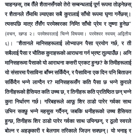
चाहन्छस्, तब तैँले शैतानसँगको तेरो सम्‍बन्धलाई पूर्ण रूपमा तोड्नेछस्
र शैतानले तँमाथि ल्याएका सबै कुरालाई साँचो रूपमा घृणा गर्नेछस्।
त्यसपछि मात्र तँसँग परमेश्‍वरका निम्ति साँचो प्रेम र तृष्णा हुनेछ
”
(वचन, खण्ड २। परमेश्‍वरलाई चिन्‍ने विषयमा। परमेश्‍वर स्वयम् अद्वितीय
। “
शैतानले मानिसहरूलाई लोभ्याउन पैसा प्रयोग गर्छ, र ती
६)
सबैलाई पैसा र भौतिक कुराहरूको आराधना गर्न भ्रष्ट तुल्याउँछ। अनि
मानिसहरूमा पैसाको यो आराधना कसरी प्रकट हुन्छ? के तिमीहरूलाई
यो संसारमा पैसाविना बाँच्न सकिँदैन, र पैसाविना एक दिन पनि बिताउन
सकिँदैन भन्‍ने लाग्दैन र? मानिसहरूसँग कति पैसा छ भन्‍ने कुराले
तिनीहरूको हैसियत कति उच्च छ, र तिनीहरू कति प्रतिष्ठित छन् भन्‍ने
कुरा निर्धारण गर्छ। गरिबहरूले आफू शिर ठाडो पारेर गर्वका साथ
उभिन सक्छु भन्‍ने महसुस गर्दैनन्, जबकि धनीहरूको उच्च हैसियत
हुन्छ, तिनीहरू शिर ठाडो पारेर गर्वका साथ उभिन्छन्, र ठूलो स्वरले
बोल्न र अहङ्कारी र बेलगाम तरिकाले जिउन सक्छन्। यो भनाइ र