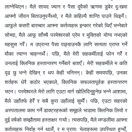
लाग्नेथिएन। मैले सायद ज्यान र पैसा दुवैको ऋणमा डुबेर दुःखमा
आफ्नो जीवन बिताउनुपर्नेथ्यो, र मैले कहिल्यै शान्ति पाउने थिइनँ।
आफूले कसरी बारम्बार आफ्ना कर्तव्यहरू इन्कार गरेको थिएँ भन्नेबारे
सोच्दा, मैले आफू साँच्चै परमेश्‍वरको प्रेम र मुक्तिको योग्य नभएको
महसुस गरेँ। म उप्रान्त पैसा पछ्याउनकै लागि सत्यता प्राप्त गर्ने
मौका त्याग्न चाहन्नथेँ। पछि, मैले मेरी सहकर्मीलाई फोन गरेँ र
उनलाई क्लिनिक हस्तान्तरण गर्नेबारे बताएँ। मेरी सहकर्मीले म कति
दृढ छु भन्ने देखिन् र थप केही भनिनन्। केही समयपछि, उनका
शर्तहरू धेरै कठोर भएकाले, क्लिनिक सफलतापूर्वक हस्तान्तरण
भएन। परमेश्‍वरले मेरो लागि एउटा मार्ग खोलिदिनुहुनेछ भन्ने आशामा,
मैले उहाँतर्फ हेरेँ र सबै कुरा उहाँलाई सुम्पेँ। पछि, एउटा सहरको
अस्पतालमा काम गर्ने डाक्टरहरूको समूहले भाडामा क्लिनिक लियो र
दुई वर्षको सम्झौतामा हस्ताक्षर गऱ्यो। त्यसपछि, मैले मण्डलीमा आफ्ना
कर्तव्यहरू निर्वाह गर्न थालेँ, र म प्रायः भेलाहरूमा उपस्थित हुन्थेँ,