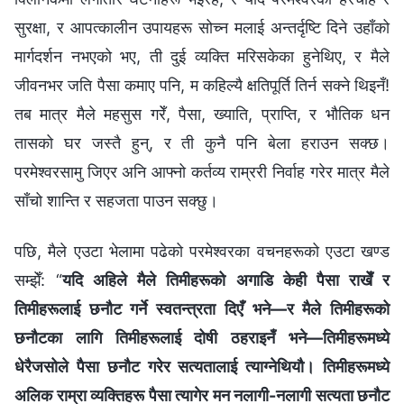
सुरक्षा, र आपत्कालीन उपायहरू सोच्न मलाई अन्तर्दृष्टि दिने उहाँको
मार्गदर्शन नभएको भए, ती दुई व्यक्ति मरिसकेका हुनेथिए, र मैले
जीवनभर जति पैसा कमाए पनि, म कहिल्यै क्षतिपूर्ति तिर्न सक्ने थिइनँ!
तब मात्र मैले महसुस गरेँ, पैसा, ख्याति, प्राप्ति, र भौतिक धन
तासको घर जस्तै हुन्, र ती कुनै पनि बेला हराउन सक्छ।
परमेश्‍वरसामु जिएर अनि आफ्नो कर्तव्य राम्ररी निर्वाह गरेर मात्र मैले
साँचो शान्ति र सहजता पाउन सक्छु।
पछि, मैले एउटा भेलामा पढेको परमेश्‍वरका वचनहरूको एउटा खण्ड
सम्झेँ: “
यदि अहिले मैले तिमीहरूको अगाडि केही पैसा राखेँ र
तिमीहरूलाई छनौट गर्ने स्वतन्त्रता दिएँ भने—र मैले तिमीहरूको
छनौटका लागि तिमीहरूलाई दोषी ठहराइनँ भने—तिमीहरूमध्ये
धेरैजसोले पैसा छनौट गरेर सत्यतालाई त्याग्‍नेथियौ। तिमीहरूमध्ये
अलिक राम्रा व्यक्तिहरू पैसा त्यागेर मन नलागी-नलागी सत्यता छनौट