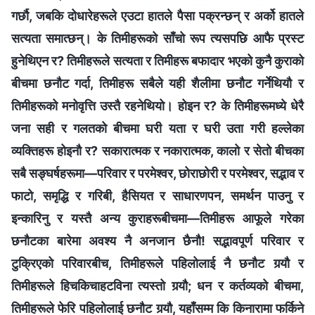
गर्छौ, जबकि दोधारेहरूले एउटा हातले पैसा पक्रन्छन् र अर्को हातले
सत्यता समात्छन्। के तिमीहरूको साँचो रूप त्यसपछि आफै प्रस्ट
हुनेथिएन र? तिमीहरूले सत्यता र तिमीहरू बफादार भएको कुनै कुराको
बीचमा छनौट गर्दा, तिमीहरू सबैले यही शैलीमा छनौट गर्नेथियौ र
तिमीहरूको मनोवृत्ति उस्तै रहनेथियो। होइन र? के तिमीहरूमध्ये धेरै
जना सही र गलतको बीचमा घरी यता र घरी उता गरी हल्लेका
व्यक्तिहरू होइनौ र? सकारात्मक र नकारात्मक, कालो र सेतो बीचका
सबै सङ्घर्षहरूमा—परिवार र परमेश्‍वर, छोराछोरी र परमेश्‍वर, सद्भाव र
फाटो, समृद्धि र गरिबी, हैसियत र साधारणपन, समर्थन पाउनु र
इन्कारिनु र यस्तै अन्य कुराहरूबीचमा—तिमीहरू आफूले गरेका
छनौटका बारेमा अवश्य नै अनजान छैनौ! सद्भावपूर्ण परिवार र
टुक्रिएको परिवारबीच, तिमीहरूले पहिलोलाई नै छनौट गर्‍यौ र
तिमीहरूले हिचकिचाहटविना त्यस्तो गर्‍यौ; धन र कर्तव्यको बीचमा,
तिमीहरूले फेरि पहिलोलाई छनौट गर्‍यौ, यहाँसम्म कि किनारामा फर्किने