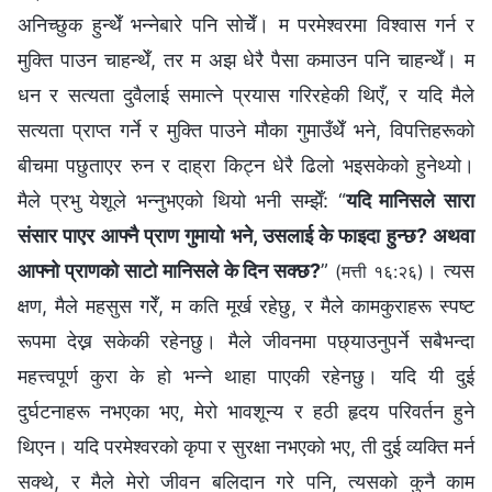
अनिच्छुक हुन्थेँ भन्नेबारे पनि सोचेँ। म परमेश्‍वरमा विश्वास गर्न र
मुक्ति पाउन चाहन्थेँ, तर म अझ धेरै पैसा कमाउन पनि चाहन्थेँ। म
धन र सत्यता दुवैलाई समात्ने प्रयास गरिरहेकी थिएँ, र यदि मैले
सत्यता प्राप्त गर्ने र मुक्ति पाउने मौका गुमाउँथेँ भने, विपत्तिहरूको
बीचमा पछुताएर रुन र दाह्रा किट्न धेरै ढिलो भइसकेको हुनेथ्यो।
मैले प्रभु येशूले भन्नुभएको थियो भनी सम्झेँ: “
यदि मानिसले सारा
संसार पाएर आफ्नै प्राण गुमायो भने, उसलाई के फाइदा हुन्छ? अथवा
आफ्नो प्राणको साटो मानिसले के दिन सक्छ?
”
। त्यस
(मत्ती १६:२६)
क्षण, मैले महसुस गरेँ, म कति मूर्ख रहेछु, र मैले कामकुराहरू स्पष्ट
रूपमा देख्न सकेकी रहेनछु। मैले जीवनमा पछ्याउनुपर्ने सबैभन्दा
महत्त्वपूर्ण कुरा के हो भन्ने थाहा पाएकी रहेनछु। यदि यी दुई
दुर्घटनाहरू नभएका भए, मेरो भावशून्य र हठी हृदय परिवर्तन हुने
थिएन। यदि परमेश्‍वरको कृपा र सुरक्षा नभएको भए, ती दुई व्यक्ति मर्न
सक्थे, र मैले मेरो जीवन बलिदान गरे पनि, त्यसको कुनै काम