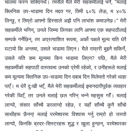
चालमा फस्न सक्दिनथेँ। त्यसैले मैले मेरी सहकर्मीलाई भनेँ, “मलाई
क्लिनिक उप-भाडामा दिन मद्दत गर, तिमी ६०% लेऊ, म ४०%
लिन्छु, र तिम्रो आफ्नो हिस्साले अझै पनि लाभांश कमाउनेछ।” मेरी
सहकर्मीले भनिन्, उनले जिम्मा लिनका लागि आफ्ना एक सहपाठीलाई
सम्पर्क गर्नेछिन्, तर अप्रत्याशित रूपमा, अर्को पक्षले मूल्य यति धेरै
घटायो कि अन्तमा, उसले भाडामा लिएन। मैले राम्ररी बुझ्नै सकिनँ,
उसले यति कम मूल्यमा किन भाडामा लिएन? पछि, मैले मेरी
सहकर्मीको सहपाठी वास्तवमा उनको प्रेमी रहेको, र उनीहरूले मलाई
कम मूल्यमा क्लिनिक उप-भाडामा दिन दबाब दिन मिलेमतो गरेको थाहा
पाएँ। म धेरै दुःखी भएँ, मैले मेरी सहकर्मीलाई इमानदारीपूर्वक व्यवहार
गरेकी थिएँ, तर उनले मलाई छल गरिन् भन्ने महसुस गरेँ। मलाई
लाग्यो, संसार साँच्चै डरलाग्दो रहेछ, र यहाँ साँच्चै कुनै साँचो
साथीहरू छैनन्! मलाई परमेश्‍वरमा विश्वास गर्नु राम्रो हो जस्तो
लाग्यो, किनकि ब्रदर-सिस्टरहरू शुद्ध र खुला हुन्छन्, परमेश्‍वरका