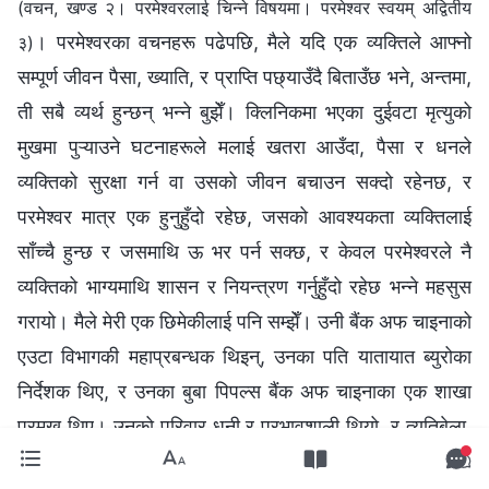
(वचन, खण्ड २। परमेश्‍वरलाई चिन्‍ने विषयमा। परमेश्‍वर स्वयम् अद्वितीय
। परमेश्‍वरका वचनहरू पढेपछि, मैले यदि एक व्यक्तिले आफ्नो
३)
सम्पूर्ण जीवन पैसा, ख्याति, र प्राप्ति पछ्याउँदै बिताउँछ भने, अन्तमा,
ती सबै व्यर्थ हुन्छन् भन्ने बुझेँ। क्लिनिकमा भएका दुईवटा मृत्युको
मुखमा पुऱ्याउने घटनाहरूले मलाई खतरा आउँदा, पैसा र धनले
व्यक्तिको सुरक्षा गर्न वा उसको जीवन बचाउन सक्दो रहेनछ, र
परमेश्‍वर मात्र एक हुनुहुँदो रहेछ, जसको आवश्यकता व्यक्तिलाई
साँच्चै हुन्छ र जसमाथि ऊ भर पर्न सक्छ, र केवल परमेश्‍वरले नै
व्यक्तिको भाग्यमाथि शासन र नियन्त्रण गर्नुहुँदो रहेछ भन्ने महसुस
गरायो। मैले मेरी एक छिमेकीलाई पनि सम्झेँ। उनी बैंक अफ चाइनाको
एउटा विभागकी महाप्रबन्धक थिइन्, उनका पति यातायात ब्युरोका
निर्देशक थिए, र उनका बुबा पिपल्स बैंक अफ चाइनाका एक शाखा
प्रमुख थिए। उनको परिवार धनी र प्रभावशाली थियो, र त्यतिबेला,
हाम्रो गल्लीका सबैले उनको प्रशंसा र ईर्ष्या गर्थे, तर बत्तीस वर्षको