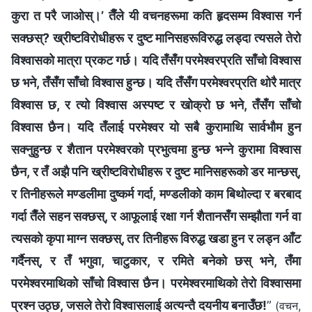
कुरा त परै जाओस्।’ तैँले यी वचनहरूमा कति हृदसम्‍म विश्‍वास गर्न
सक्छस्? ख्रीष्टविरोधीहरू र दुष्ट मानिसहरूविरुद्ध लड्‍दा त्यसले तेरो
विश्‍वासको मात्रा प्रकट गर्छ। यदि तँसँग परमेश्‍वरप्रति साँचो विश्‍वास
छ भने, तँसँग साँचो विश्‍वास हुन्छ। यदि तँसँग परमेश्‍वरप्रति थोरै मात्र
विश्‍वास छ, र त्यो विश्‍वास अस्पष्ट र खोक्रो छ भने, तँसँग साँचो
विश्‍वास छैन। यदि तँलाई परमेश्‍वर यो सबै कुरामाथि सार्वभौम हुन
सक्नुहुन्छ र शैतान परमेश्‍वरको प्रभुत्वमा हुन्छ भन्‍ने कुरामा विश्‍वास
छैन, र तँ अझै पनि ख्रीष्टविरोधीहरू र दुष्ट मानिसहरूको डर मान्छस्,
र तिनीहरूले मण्डलीमा दुष्कर्म गर्दा, मण्डलीको काम बिथोल्दा र बरबाद
गर्दा तैँले सहन सक्छस्, र आफूलाई रक्षा गर्न शैतानसँग सम्झौता गर्न वा
त्यसको कृपा माग्‍न सक्छस्, तर तिनीहरू विरुद्ध खडा हुन र लड्न आँट
गर्दैनस्, र तँ भगुवा, चाटुकार, र रमिते बनेको छस् भने, तँमा
परमेश्‍वरमाथिको साँचो विश्‍वास छैन। परमेश्‍वरमाथिको तेरो विश्‍वासमा
प्रश्‍न उठ्छ, जसले तेरो विश्‍वासलाई अत्यन्तै दयनीय बनाउँछ!
”
(वचन,