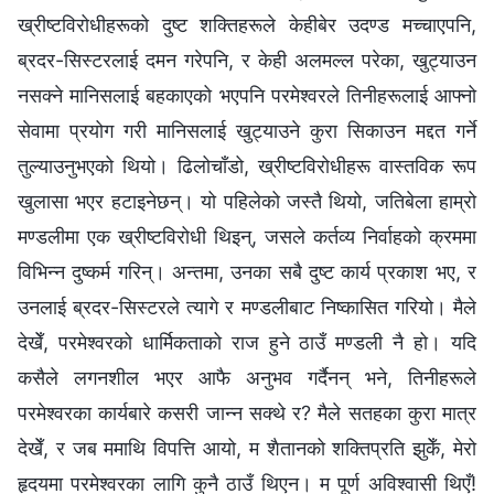
ख्रीष्टविरोधीहरूको दुष्ट शक्तिहरूले केहीबेर उदण्ड मच्चाएपनि,
ब्रदर-सिस्टरलाई दमन गरेपनि, र केही अलमल्ल परेका, खुट्याउन
नसक्ने मानिसलाई बहकाएको भएपनि परमेश्‍वरले तिनीहरूलाई आफ्नो
सेवामा प्रयोग गरी मानिसलाई खुट्याउने कुरा सिकाउन मद्दत गर्ने
तुल्याउनुभएको थियो। ढिलोचाँडो, ख्रीष्टविरोधीहरू वास्तविक रूप
खुलासा भएर हटाइनेछन्। यो पहिलेको जस्तै थियो, जतिबेला हाम्रो
मण्डलीमा एक ख्रीष्टविरोधी थिइन्, जसले कर्तव्य निर्वाहको क्रममा
विभिन्न दुष्कर्म गरिन्। अन्तमा, उनका सबै दुष्ट कार्य प्रकाश भए, र
उनलाई ब्रदर-सिस्टरले त्यागे र मण्डलीबाट निष्कासित गरियो। मैले
देखेँ, परमेश्‍वरको धार्मिकताको राज हुने ठाउँ मण्डली नै हो। यदि
कसैले लगनशील भएर आफै अनुभव गर्दैनन् भने, तिनीहरूले
परमेश्‍वरका कार्यबारे कसरी जान्न सक्थे र? मैले सतहका कुरा मात्र
देखेँ, र जब ममाथि विपत्ति आयो, म शैतानको शक्तिप्रति झुकेँ, मेरो
हृदयमा परमेश्‍वरका लागि कुनै ठाउँ थिएन। म पूर्ण अविश्‍वासी थिएँ!