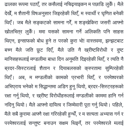
ढालका रूपमा पठाएँ, तर कसैलाई नचिढ्याइकन म पछाडि लुकेँ। मैले
देखेँ, म शैतानी विषअनुसार जिइरहेकी थिएँ, म स्वार्थी र घृणित बनेकी
थिएँ। जब मैले सङ्कटको सामना गरेँ, म शङ्खेकिरा जसरी आफ्नो
खोलभित्र लुकेँ। ममा यसको सामना गर्ने अलिकति पनि साहस
थिएन, इन्साफको बोध हुने त परको कुरा भो! वास्तवमा, झन्झटबाट
बच्न मैले जति छुट दिएँ, मैले उति नै ख्रीष्टविरोधी र दुष्ट
मानिसहरूलाई मण्डलीमा बाधा दिन अनुमति दिइरहेकी थिएँ, र त्यति नै
ब्रदर-सिस्टरलाई शैतान र दियाबलसको क्रुरतामा सुम्पिरहेकी
थिएँ। अब, म मण्डलीको कामको प्रभारी थिएँ, र परमेश्‍वरको
अभिप्राय भनेको म सिद्धान्तमा अडिग हुनु थियो, ब्रदर-सिस्टरहरूको
रक्षा गर्नु थियो, र ख्रीष्ट विरोधीहरूलाई मण्डलीको काममा हानि गर्न
नदिनु थियो। मैले आफ्नो दायित्व र जिम्मेवारी पूरा गर्नु थियो। पहिले,
मैले सबै कुरामा आफ्नै रक्षा गरिरहेकी हुन्थेँ, र म सत्यता अभ्यास गर्न र
परमेश्‍वरलाई सन्तुष्ट बनाउन सक्षम थिइनँ, तर परमेश्‍वरले मलाई