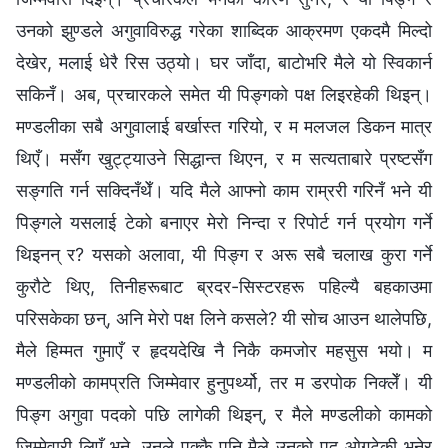
उनको झुण्डले अगुवाविरुद्ध गरेका शाब्दिक आक्रमण एकदमै मिल्दो
देखेर, मलाई धेरै रिस उठ्यो। घर जाँदा, बाटोभरि मैले यो स्विकार्न
सकिनँ। अब, प्रचारकले समेत यी पिङ्गको पक्ष लिइरहेकी थिइन्।
मण्डलीका सबै अगुवालाई बर्खास्त गरियो, र म मलजल डिकन मात्र
थिएँ। मसँग खुट्ट्याउने सिद्धान्त थिएन, र म सत्यताबारे प्रष्टसँग
सङ्गति गर्न सक्दिनँथेँ। यदि मैले आफ्नो काम राम्ररी गरिनँ भने यी
पिङ्गले यसलाई टेको बनाएर मेरो निन्दा र रिपोर्ट गर्न प्रयोग गर्ने
थिइनन् र? यसको अलावा, यी पिङ्ग र अरू सबै चलाख कुरा गर्ने
कुरौटे थिए, तिनीहरूबाट ब्रदर-सिस्टरहरू पहिल्यै बहकाउमा
परिसकेका छन्, अनि मेरो पक्ष लिने कसले? यी सोच आउन थालेपछि,
मैले हिम्मत गुमाएँ र हृदयदेखि नै निकै कमजोर महसुस भयो। म
मण्डलीको कामप्रति जिम्मेवार हुनुपर्थ्यो, तर म डरपोक निक्लेँ। यी
पिङ्ग अगुवा पदको पछि लागेकी थिइन्, र मैले मण्डलीको कामको
जिम्मेवारी लिएँ भने, उनले पक्कै पनि मैले उनको पद ओगटेकी भनेर