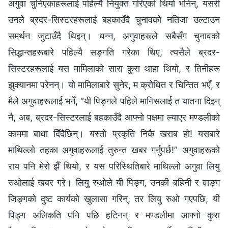
अगुवा चुनिएकाहरूलाई पहिल्यै नियुक्त गरिएको थियो भनिन्, यसरी
उनले ब्रदर-सिस्टरहरूलाई बहकाउँदै चुनावको नतिजा उल्टाउन
समर्थन जुटाउँदै थिइन्। धन्न, अगुवाहरूले सबैसँग चुनावको
सिद्धान्तहरूबारे पहिल्यै सङ्गति गरेका थिए, त्यसैले ब्रदर-
सिस्टरहरूलाई यस मामिलाको सारा कुरा थाहा थियो, र तिनीहरू
झुक्यानमा परेनन्। यो मामिलाबारे सुनेर, म क्रोधित र चिन्तित भएँ, र
मैले अगुवाहरूलाई भनेँ, “यी पिङ्गले पहिले मानिसलाई त यातना दिइन्
नै, अब, ब्रदर-सिस्टरलाई बहकाउँदै आफ्नो पक्षमा ल्याएर मण्डलीको
काममा बाधा दिँदैछिन्। यस्तो प्रकृति निकै खराब हो! यसबारे
माथिल्लो तहका अगुवाहरूलाई तुरुन्त खबर गर्नुपर्छ!” अगुवाहरूको
राय पनि मेरो झैँ थियो, र यस परिस्थितिबारे माथिल्लो अगुवा लियु
रुओलाई खबर गरे। लियु रुओले यी पिङ्ग, उनकी बहिनी र वाङ्ग
जिङ्गको दुष्ट कार्यको खुलासा गरिन्, तर लियु रुओ गएपछि, यी
पिङ्ग अलिकति पनि पछि हटिनन् र मण्डलीमा आफ्नो कुरा