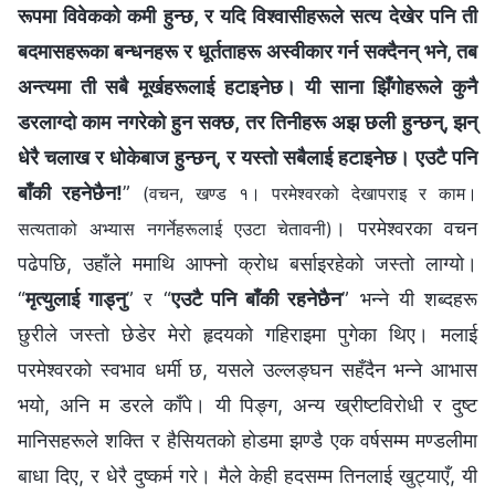
रूपमा विवेकको कमी हुन्छ, र यदि विश्‍वासीहरूले सत्य देखेर पनि ती
बदमासहरूका बन्धनहरू र धूर्तताहरू अस्वीकार गर्न सक्दैनन् भने, तब
अन्त्यमा ती सबै मूर्खहरूलाई हटाइनेछ। यी साना झिँगोहरूले कुनै
डरलाग्दो काम नगरेको हुन सक्छ, तर तिनीहरू अझ छली हुन्छन्, झन्
धेरै चलाख र धोकेबाज हुन्छन्, र यस्तो सबैलाई हटाइनेछ। एउटै पनि
बाँकी रहनेछैन!
”
(वचन, खण्ड १। परमेश्‍वरको देखापराइ र काम।
। परमेश्‍वरका वचन
सत्यताको अभ्यास नगर्नेहरूलाई एउटा चेतावनी)
पढेपछि, उहाँले ममाथि आफ्नो क्रोध बर्साइरहेको जस्तो लाग्यो।
“
मृत्युलाई गाड्नु
” र “
एउटै पनि बाँकी रहनेछैन
” भन्‍ने यी शब्दहरू
छुरीले जस्तो छेडेर मेरो हृदयको गहिराइमा पुगेका थिए। मलाई
परमेश्‍वरको स्वभाव धर्मी छ, यसले उल्‍लङ्‍घन सहँदैन भन्‍ने आभास
भयो, अनि म डरले काँपे। यी पिङ्ग, अन्य ख्रीष्टविरोधी र दुष्ट
मानिसहरूले शक्ति र हैसियतको होडमा झण्डै एक वर्षसम्म मण्डलीमा
बाधा दिए, र धेरै दुष्कर्म गरे। मैले केही हदसम्म तिनलाई खुट्याएँ, यी