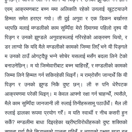
एवम् आक्रमणबाट बच्न ममा अलिकति रहेको उनलाई खुट्टयाउने
हिम्मत समेत हराएर गयो। ती दुई अगुवा र एक डिकन बर्खास्त
भएपछि मलाई मण्डलीको काम सुम्पिँदा मेरो दिमागमा पहिलो दृश्य यी
पिङ्ग र उनको झुण्डले अगुवाहरूलाई गरिरहेको आक्रमण थियो, र
डर लाग्यो कि यदि मैले मण्डलीको कामको जिम्मा लिएँ भने यी पिङ्गले
म उनको ठाउँ ओगट्दैछु भन्‍ने सोचेर यसलाई मसँग बदला लिने टेको
बनाउनेछिन्। म यो जिम्मेवारीबाट बच्न चाहिरहेँ, र मण्डलीको कामको
जिम्मा लिने हिम्मत गर्न सकिरहेकी थिइनँ। म राम्रोसँग जान्दथेँ कि यी
पिङ्ग र उनको झुण्ड निकै दुष्ट छन्। ली रु पनि धेरैपटक
आक्रमणमा परेकी थिइन्। म केवल आफ्नो रक्षा गर्न चाहन्थेँ, त्यसैले,
मैले काम सुम्पिँदा जानजानी ली रुलाई तिनीहरूसामु पठाउँथेँ। मैल ली
रुलाई ढालका रूपमा प्रयोग गरेँ। म यति स्वार्थी र नीच कसरी हुन
सकेँ? मण्डलीमा बाधा दिइरहेका ख्रीष्टविरोधीहरूको दुष्ट शक्तिको
सामना गर्दा मैले सिद्धान्तको पालना गरिनँ, र न्यायको पक्षमा खडा हुन