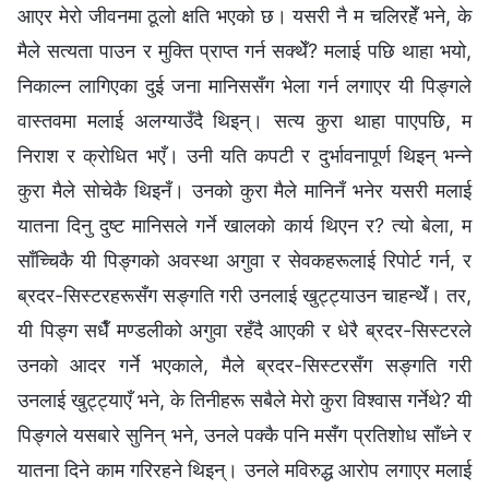
आएर मेरो जीवनमा ठूलो क्षति भएको छ। यसरी नै म चलिरहेँ भने, के
मैले सत्यता पाउन र मुक्ति प्राप्त गर्न सक्थेँ? मलाई पछि थाहा भयो,
निकाल्न लागिएका दुई जना मानिससँग भेला गर्न लगाएर यी पिङ्गले
वास्तवमा मलाई अलग्याउँदै थिइन्। सत्य कुरा थाहा पाएपछि, म
निराश र क्रोधित भएँ। उनी यति कपटी र दुर्भावनापूर्ण थिइन् भन्‍ने
कुरा मैले सोचेकै थिइनँ। उनको कुरा मैले मानिनँ भनेर यसरी मलाई
यातना दिनु दुष्ट मानिसले गर्ने खालको कार्य थिएन र? त्यो बेला, म
साँच्चिकै यी पिङ्गको अवस्था अगुवा र सेवकहरूलाई रिपोर्ट गर्न, र
ब्रदर-सिस्टरहरूसँग सङ्गति गरी उनलाई खुट्ट्याउन चाहन्थेँ। तर,
यी पिङ्ग सधैँ मण्डलीको अगुवा रहँदै आएकी र धेरै ब्रदर-सिस्टरले
उनको आदर गर्ने भएकाले, मैले ब्रदर-सिस्टरसँग सङ्गति गरी
उनलाई खुट्ट्याएँ भने, के तिनीहरू सबैले मेरो कुरा विश्‍वास गर्नेथे? यी
पिङ्गले यसबारे सुनिन् भने, उनले पक्कै पनि मसँग प्रतिशोध साँध्ने र
यातना दिने काम गरिरहने थिइन्। उनले मविरुद्ध आरोप लगाएर मलाई