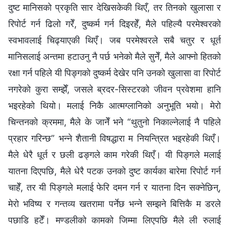
दुष्ट मानिसको प्रकृति सार देखिसकेकी थिएँ, तर तिनको खुलासा र
रिपोर्ट गर्न ढिलो गरेँ, दुष्कर्म गर्न दिइरहेँ, मैले पहिल्यै परमेश्‍वरको
स्वभावलाई चिढ्याएकी थिएँ। जब परमेश्‍वरले सबै चतुर र धूर्त
मानिसलाई अन्तमा हटाउनु नै पर्छ भनेको मैले सुनेँ, मैले आफ्नो हितको
रक्षा गर्न पहिले यी पिङ्गको दुष्कर्म देखेर पनि उनको खुलासा वा रिपोर्ट
नगरेको कुरा सम्झेँ, जसले ब्रदर-सिस्टरको जीवन प्रवेशमा हानि
भइरहेको थियो। मलाई निकै आत्मग्लानिको अनुभूति भयो। मेरो
चिन्तनको क्रममा, मैले के जानेँ भने “थुतुनो निकाल्‍नेलाई नै पहिले
प्रहार गरिन्छ” भन्‍ने शैतानी विषद्धारा म नियन्त्रित भइरहेकी थिएँ।
मैले धेरै धूर्त र छली ढङ्गले काम गरेकी थिएँ। यी पिङ्गले मलाई
यातना दिएपछि, मैले धेरै पटक उनको दुष्ट कार्यका बारेमा रिपोर्ट गर्न
चाहेँ, तर यी पिङ्गले मलाई फेरि दमन गर्न र यातना दिन सक्नेछिन्,
मेरो भविष्य र गन्तव्य खतरामा पर्नेछ भन्‍ने सम्झने बित्तिकै म डरले
पछाडि हटेँ। मण्डलीको कामको जिम्मा लिएपछि मैले ली रुलाई