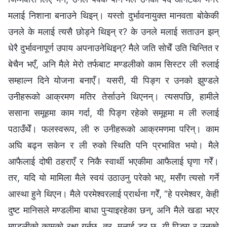
मलाई निशाना बनाउने थिइन्। यस्तो दुर्भावनायुक्त मानवता बोकेकी
उनले के मलाई त्यसै छोड्ने थिइन् र? के उनले मलाई सताउन झन्
धेरै दुर्भावनापूर्ण उपाय अपनाउनेथिइन्? मैले जति सोचेँ उति चिन्तित र
बेचैन भएँ, अनि मैले मेरो तर्फबाट मण्डलीको काम सिस्टर ली रुलाई
सम्हाल्न दिने योजना बनाएँ। यसरी, यी पिङ्ग र उनको झुण्डले
उनीहरूको आक्रमण मतिर तेर्साउने थिएनन्। त्यसपछि, हामीले
ससाना समूहमा काम गर्दा, यी पिङ्ग रहेको समूहमा म ली रुलाई
पठाउँथेँ। फलस्वरूप, ली रु उनीहरूको आक्रमणमा परिन्। काम
अघि बढ्न सकेन र ली रुको स्थिति पनि प्रभावित भयो। मैले
आफैलाई दोषी ठहराएँ र निकै स्वार्थी भएकीमा आफैलाई घृणा गरेँ।
तर, यदि यो मामिला मैले स्वयं उठाउनु परेको भए, मसँग त्यसो गर्ने
आस्था हुने थिएन। मैले परमेश्‍वरलाई प्रार्थना गरेँ, “हे परमेश्‍वर, केही
दुष्ट मानिसले मण्डलीमा बाधा पुऱ्याइरहेका छन्, अनि मैले खडा भएर
मण्डलीको कामको रक्षा गर्नुछ, तर, मलाई डर छ, यी पिङ्ग र उनको