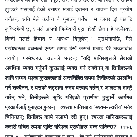
झुण्डले यसलाई टेको बनाएर मलाई दबाउन र यातना दिन प्रयोग
गर्नेछन्, अनि मैले कर्तव्य नै गुमाउनु पर्नेछ। म कायर झैँ पछाडि
लुकिरहेकी छु, र मैले आफ्नो जिम्मेवारी पूरा गरेकी छैन। हे परमेश्‍वर,
बिन्ती मलाई हिम्मत र आस्था दिनुहोस्।” प्रार्थनापछि, मैले
परमेश्‍वरका वचनको एउटा खण्ड देखेँ जसले मलाई धेरै लज्जाबोध
गरायो। परमेश्‍वरका वचनले भन्छन्ः “
यदि मानिसहरूले सेवाको
अवधिमा व्यक्त गर्नुपर्ने कुरालाई व्यक्त गर्न सक्दैनन् वा तिनीहरूको
लागि सम्भव भएका कुराहरूलाई अन्तर्निहित रूपमा तिनीहरूले उपलब्धि
गर्न सक्दैनन्, र यसको सट्टामा समय बरबाद गर्छन् र आलटाल मात्रै
गर्छन् भने, तिनीहरूले सृष्टि गरिएको प्राणीमा हुनुपर्ने कार्यगत
प्रकार्यलाई गुमाएका हुन्छन्। त्यस्ता मानिसहरू ‘मध्यम-स्तरीय’ भनेर
चिनिन्छन्‌; तिनीहरू कार्य नलाग्ने रद्दी हुन्। त्यस्ता मानिसहरूलाई
कसरी उचित रूपमा सृष्टि गरिएका प्राणीहरू भन्न सकिन्छ?
”
(वचन,
खण्ड १। परमेश्‍वरको देखापराइ र काम। देहधारी परमेश्‍वरको सेवकाइ र