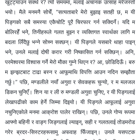
खुट्ट्याउन सक्थे र? त्यो समयमा, मलाई अचानक उत्साह मरेजस्तो
भयो। मैले मनमनै सोचेँ, “सत्यताबारे मेरो बुझाइ सतही छ, म यी
पिङ्गको सबै समस्या एकैचोटि पूरै चिरफार गर्न सक्दिनँ। यदि म
बोलिरहेँ भने, तिनीहरूले गलत बुझ्न र व्यक्तिगत स्वार्थका लागि म
बदला लिँदैछु भन्‍ने सोच्न सक्छन्। यी पिङ्गले यसबारे थाहा पाइन्
भने, उनले मलाई दोषी करार गरी निष्कासित गर्न सक्छिन्। अनि,
परमेश्‍वरमा विश्‍वास गर्ने मेरो मौका गुम्ने थिएन र? आ, छोडिदिऊँ। बरु
म झन्झटबाट टाढा बस्न र आफूमाथि विपत्ति आउन नदिन सम्झौता
गर्छु।” पछि, मण्डलीले नयाँ अगुवा र सेवकहरू चुन्यो, र म मलजल
डिकन चुनिएँ। शिन या र ली रु मण्डली अगुवा चुनिए, र यी पिङ्गलाई
लेखापढीको काम हेर्ने जिम्मा दिइयो। यी पिङ्गले आफूलाई अगुवा
नचुनिएकोले मनमा आक्रोश पालेर राखिन्। पछि, उनले गोप्य रूपमा
आफ्नो बहिनी र वाङ्ग जिङ्गलाई ल्याइन्, सही र गलतलाई तोडमरोड
गरेर ब्रदर-सिस्टरहरूसामु अफवाह फिँजाइन्। उनले यसपटक