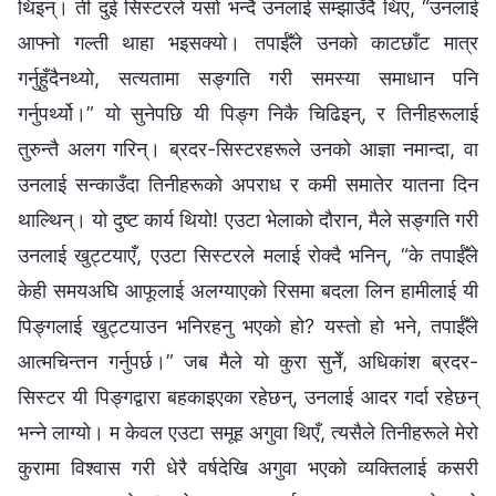
थिइन्। ती दुई सिस्टरले यसो भन्दै उनलाई सम्झाउँदै थिए, “उनलाई
आफ्नो गल्ती थाहा भइसक्यो। तपाईँले उनको काटछाँट मात्र
गर्नुहुँदैनथ्यो, सत्यतामा सङ्गति गरी समस्या समाधान पनि
गर्नुपर्थ्यो।” यो सुनेपछि यी पिङ्ग निकै चिढिइन्, र तिनीहरूलाई
तुरुन्तै अलग गरिन्। ब्रदर-सिस्टरहरूले उनको आज्ञा नमान्दा, वा
उनलाई सन्काउँदा तिनीहरूको अपराध र कमी समातेर यातना दिन
थाल्थिन्। यो दुष्ट कार्य थियो! एउटा भेलाको दौरान, मैले सङ्गति गरी
उनलाई खुट्टयाएँ, एउटा सिस्टरले मलाई रोक्दै भनिन्, “के तपाईँले
केही समयअघि आफूलाई अलग्याएको रिसमा बदला लिन हामीलाई यी
पिङ्गलाई खुट्टयाउन भनिरहनु भएको हो? यस्तो हो भने, तपाईँले
आत्मचिन्तन गर्नुपर्छ।” जब मैले यो कुरा सुनेँ, अधिकांश ब्रदर-
सिस्टर यी पिङ्गद्वारा बहकाइएका रहेछन्, उनलाई आदर गर्दा रहेछन्
भन्‍ने लाग्यो। म केवल एउटा समूह अगुवा थिएँ, त्यसैले तिनीहरूले मेरो
कुरामा विश्‍वास गरी धेरै वर्षदेखि अगुवा भएको व्यक्तिलाई कसरी