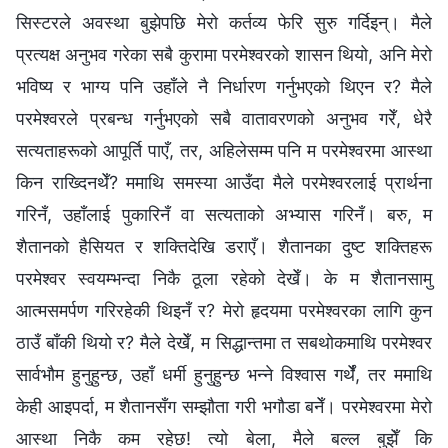
सिस्टरले अवस्था बुझेपछि मेरो कर्तव्य फेरि सुरु गर्दिइन्। मैले
प्रत्यक्ष अनुभव गरेका सबै कुरामा परमेश्‍वरको शासन थियो, अनि मेरो
भविष्य र भाग्य पनि उहाँले नै निर्धारण गर्नुभएको थिएन र? मैले
परमेश्‍वरले प्रबन्ध गर्नुभएको सबै वातावरणको अनुभव गरेँ, धेरै
सत्यताहरूको आपूर्ति पाएँ, तर, अहिलेसम्म पनि म परमेश्‍वरमा आस्था
किन राख्दिनथेँ? ममाथि समस्या आउँदा मैले परमेश्‍वरलाई प्रार्थना
गरिनँ, उहाँलाई पुकारिनँ वा सत्यताको अभ्यास गरिनँ। बरु, म
शैतानको हैसियत र शक्तिदेखि डराएँ। शैतानका दुष्ट शक्तिहरू
परमेश्‍वर स्वयम्भन्दा निकै ठूला रहेको देखेँ। के म शैतानसामु
आत्मसमर्पण गरिरहेकी थिइनँ र? मेरो हृदयमा परमेश्‍वरका लागि कुन
ठाउँ बाँकी थियो र? मैले देखेँ, म सिद्धान्तमा त सबथोकमाथि परमेश्‍वर
सार्वभौम हुनुहुन्छ, उहाँ धर्मी हुनुहुन्छ भन्‍ने विश्‍वास गर्थेँ, तर ममाथि
केही आइपर्दा, म शैतानसँग सम्झौता गरी भगौडा बनेँ। परमेश्‍वरमा मेरो
आस्था निकै कम रहेछ! त्यो बेला, मैले बल्ल बुझेँ कि