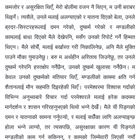
कमजोर र असुरक्षित थिएँ, मेरो बोलीमा वजन नै थिएन, म उनी बराबर
थिइनँ। त्यसैले, उनले मलाई अलग्याएको र यातना दिएको बेला, उनले
ब्रदर-सिस्टरहरूलाई दमन गरेको, दुष्कर्म गरेको र मण्डलीको
कामलाई बाधा दिएको मैले देखेपनि, मसँग उनको रिपोर्ट गर्ने हिम्मत
थिएन। मैले सोचेँ, मलाई बर्खास्त गरी निकालिनेछ, अनि मैले मुक्ति
पाउने मौका गुमाउनेछु। बरु म अर्थहीन अस्तित्व जिउनेछु, तर उनले
दुष्कर्म गरेपनि हस्तक्षेप गर्नेछैन, उनको दुष्कर्म खुलासा गर्नेछैन। म
केवल उनको दुष्कर्मको मतियार थिएँ, मण्डलीको काममा क्षति गर्न
शैतानलाई मौन सहमति दिइरहेकी थिएँ। परमेश्‍वरमा विश्‍वास गर्दाको
विभिन्न अनुभवबारे विचार गर्दा परमेश्‍वरले मलाई हरेक कदममा
मार्गदर्शन र शासन गरिरहनुभएको थियो भन्‍ने देखेँ। मैले यी पिङ्गको
दमन र यातनाको सामना गर्नुपऱ्यो, र मलाई सधैँका लागि अलग्याइन्छ
होला भन्‍ने लाग्यो, तर त्यसपछि, असुरक्षाका कारण यी पिङ्गले
मण्डलीको काम गर्न सकिनन्, र कामको जिम्मेवारी लिएकी नयाँ