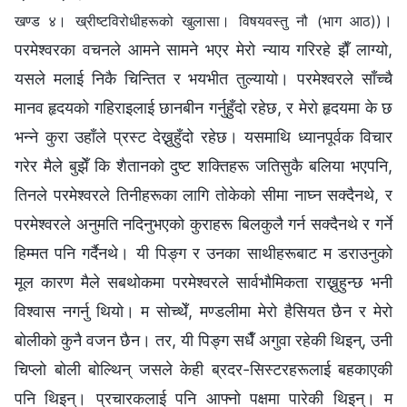
।
खण्ड ४। ख्रीष्टविरोधीहरूको खुलासा। विषयवस्तु नौ (भाग आठ))
परमेश्‍वरका वचनले आमने सामने भएर मेरो न्याय गरिरहे झैँ लाग्यो,
यसले मलाई निकै चिन्तित र भयभीत तुल्यायो। परमेश्‍वरले साँच्चै
मानव हृदयको गहिराइलाई छानबीन गर्नुहुँदो रहेछ, र मेरो हृदयमा के छ
भन्‍ने कुरा उहाँले प्रस्ट देख्नुहुँदो रहेछ। यसमाथि ध्यानपूर्वक विचार
गरेर मैले बुझेँ कि शैतानको दुष्ट शक्तिहरू जतिसुकै बलिया भएपनि,
तिनले परमेश्‍वरले तिनीहरूका लागि तोकेको सीमा नाघ्न सक्दैनथे, र
परमेश्‍वरले अनुमति नदिनुभएको कुराहरू बिलकुलै गर्न सक्दैनथे र गर्ने
हिम्मत पनि गर्दैनथे। यी पिङ्ग र उनका साथीहरूबाट म डराउनुको
मूल कारण मैले सबथोकमा परमेश्‍वरले सार्वभौमिकता राख्नुहुन्छ भनी
विश्‍वास नगर्नु थियो। म सोच्थेँ, मण्डलीमा मेरो हैसियत छैन र मेरो
बोलीको कुनै वजन छैन। तर, यी पिङ्ग सधैँ अगुवा रहेकी थिइन्, उनी
चिप्लो बोली बोल्थिन् जसले केही ब्रदर-सिस्टरहरूलाई बहकाएकी
पनि थिइन्। प्रचारकलाई पनि आफ्नो पक्षमा पारेकी थिइन्। म