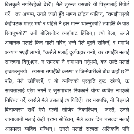
बिलकुलै नगरिरहेको देखेँ। मैले तुरुन्त यसबारे यी पिङ्गलाई रिपोर्ट
गरेँ। तर अचम्म, उनले रुखो हुँदै भाषण छाँट्न थालिन्, “तपाईँ गएको
केहीपटक मात्र भयो र पहिले नै हार मान्न थाल्नुभयो? तपाईँले के पाठ
सिक्नुभयो?” उनी बोलिसकेर त्यहाँबाट हिँडिन्। त्यो बेला, उनले
अचानक मलाई किन गाली गरिन् भन्‍ने मैले बुझ्नै सकिनँ, र ममाथि
अन्याय भएझैँ लाग्यो, “कसैले मलाई दुर्व्यवहार गऱ्यो, तर तपाईँले मलाई
सान्त्वना दिनुभएन, न समस्या नै समाधान गर्नुभयो, बरु उल्टै मलाई
हप्काउनुभयो। त्यसमा तपाईँको करुणा र जिम्मेवारीको बोध कहाँ छ?”
पछि, मैले खोजिरहेँ, र यो व्यक्तिको प्रकृति दुष्ट रहेको, ऊ
सत्यतालाई प्रेम नगर्ने र सुसमाचार स्विकार्न योग्य व्यक्ति नभएको
निश्चित गरेँ, त्यसैले मैले उसलाई त्यागिदिएँ। तर यसपछि, यी पिङ्गले
विनाकारण सधैँ मेरो गल्ती खोजेर निकाल्थिन्। जस्तै, उनले
जानाजानी मलाई केही प्रश्न सोध्थिन्, मैले उत्तर दिन नसक्दा मलाई
अलमल्ल व्यक्ति भन्थिन्। उनले मलाई सत्यता अलिकति पनि