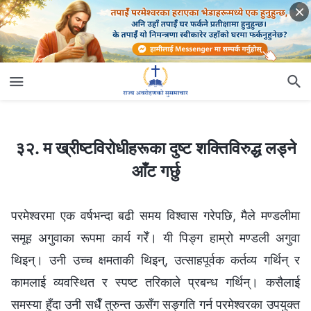
३२. म ख्रीष्टविरोधीहरूका दुष्ट शक्तिविरुद्ध लड्ने आँट गर्छु
३२. म ख्रीष्टविरोधीहरूका दुष्ट शक्तिविरुद्ध लड्ने
आँट गर्छु
परमेश्‍वरमा एक वर्षभन्दा बढी समय विश्‍वास गरेपछि, मैले मण्डलीमा
समूह अगुवाका रूपमा कार्य गरेँ। यी पिङ्ग हाम्रो मण्डली अगुवा
थिइन्। उनी उच्च क्षमताकी थिइन्, उत्साहपूर्वक कर्तव्य गर्थिन् र
कामलाई व्यवस्थित र स्पष्ट तरिकाले प्रबन्ध गर्थिन्। कसैलाई
समस्या हुँदा उनी सधैँ तुरुन्त ऊसँग सङ्गति गर्न परमेश्‍वरका उपयुक्त