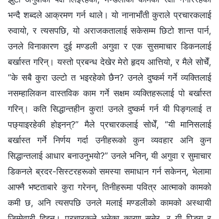
भन्दै शब्दले आक्रमण गर्न थाले। यो नानाभाँती कुराले प्रचारकलाई
रुवायो, र त्यसपछि, यो अराजकतालाई सकेसम्म छिटो शान्त पार्न,
उनले विनाकारण दुई मण्डली अगुवा र एक सुसमाचार डिकनलाई
बर्खास्त गरिन्। यस्तो प्रबन्ध देखेर मेरो हृदय आत्तियो, र मैले सोचेँ,
“के सबै कुरा उल्टो त भइरहेको छैन? उनले दुष्कर्म गर्ने व्यक्तिलाई
नसम्हालिकन वास्तविक काम गर्ने सक्षम व्यक्तिहरूलाई पो बर्खास्त
गरिन्। कति सिद्धान्तहीन कुरा! उनले दुष्कर्म गर्न यी पिङ्गलाई त
पछ्याइरहेकी होइनन्?” मैले प्रचारकलाई सोधेँ, “यी मानिसलाई
बर्खास्त गर्ने निर्णय गर्दा उनीहरूको कुन व्यवहार अनि कुन
सिद्धान्तलाई आधार बनाउनुभयो?” उनले भनिन्, यी अगुवा र सुमाचार
डिकनले ब्रदर-सिस्टरहरूको समस्या समाधान गर्न सकेनन्, भेलामा
आफ्नै भष्टताबारे कुरा गरेनन्, तिनीहरूमा पवित्र आत्माको कामको
कमी छ, अनि त्यसपछि उनले मलाई मण्डलीको कामको अस्थायी
जिम्मेवारी दिइन्। प्रचारकले भनेका कारण सुनेर, र यी पिङ्ग र