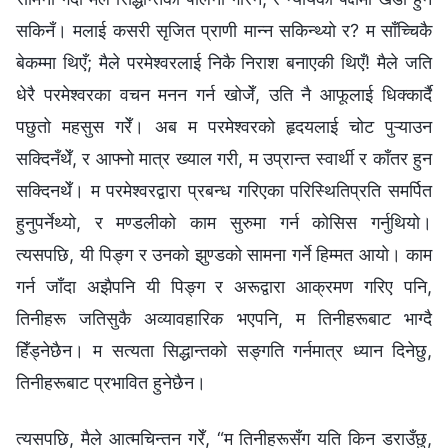
सकिनँ। मलाई कसरी सृजित प्राणी मान्न सकिन्थ्यो र? म साँच्चिकै
बेकम्मा थिएँ; मैले परमेश्‍वरलाई निकै निराश बनाएकी थिएँ! मैले जति
धेरै परमेश्‍वरका वचन मनन गर्न खोजेँ, उति नै आफूलाई धिक्कार्दै
पछुतो महसुस गरेँ। अब म परमेश्‍वरको हृदयलाई चोट पुऱ्याउन
सक्दिनँथेँ, र आफ्नो मात्र ख्याल गरी, म उप्रान्त स्वार्थी र काँतर हुन
सक्दिनथेँ। म परमेश्‍वरद्वारा प्रबन्ध गरिएका परिस्थितिप्रति समर्पित
हुनुपर्नेथ्यो, र मण्डलीको काम सुरुमा गर्न कोसिस गर्नुथियो।
त्यसपछि, यी पिङ्ग र उनको झुण्डको सामना गर्ने हिम्मत आयो। काम
गर्न जाँदा अझैपनि यी पिङ्ग र अरूद्वारा आक्रमण गरिए पनि,
तिनीहरू जतिसुकै अव्यावहारिक भएपनि, म तिनीहरूबाट भाग्दै
हिँड्नेछैन। म सत्यता सिद्धान्तको सङ्गति गर्नमात्र ध्यान दिनेछु,
तिनीहरूबाट प्रभावित हुनेछैन।
त्यसपछि, मैले आत्मचिन्तन गरेँ, “म तिनीहरूसँग यति किन डराउँछु,