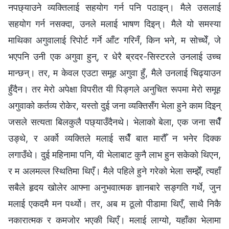
नपछ्याउने व्यक्तिलाई सहयोग गर्न पनि पठाइन्। मैले उसलाई
सहयोग गर्न नसक्दा, उनले मलाई भाषण दिइन्। मैले यो समस्या
माथिका अगुवालाई रिपोर्ट गर्ने आँट गरिनँ, किन भने, म सोच्थेँ, जे
भएपनि उनी एक अगुवा हुन्, र धेरै ब्रदर-सिस्टरले उनलाई उच्च
मान्छन्। तर, म केवल एउटा समूह अगुवा हुँ, मैले उनलाई चिढ्याउन
हुँदैन। तर मेरो अपेक्षा विपरीत यी पिङ्गले अनुचित रूपमा मेरो समूह
अगुवाको कर्तव्य रोकेर, यस्तो दुई जना व्यक्तिसँग भेला हुने काम दिइन्
जसले सत्यता बिलकुलै पछ्याउँदैनथे। भेलाको बेला, एक जना सधैँ
उङ्थे, र अर्को व्यक्तिले मलाई सधैँ बात मारौँ न भनेर दिक्क
लगाउँथे। दुई महिनामा पनि, यी भेलाबाट कुनै लाभ हुन सकेको थिएन,
र म अलमल्ल स्थितिमा थिएँ। मैले पहिले हुने गरेको भेला सम्झेँ, त्यहाँ
सबैले हृदय खोलेर आफ्ना अनुभवात्मक ज्ञानबारे सङ्गति गर्थे, जुन
मलाई एकदमै मन पर्थ्यो। तर, अब म ठूलो पीडामा थिएँ, साथै निकै
नकारात्मक र कमजोर भएकी थिएँ। मलाई लाग्यो, यहाँका भेलामा