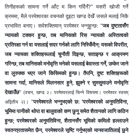
तिनीहरूको सामना गर्ने आँट म किन गर्दिनँ?” यसरी खोजी गर्ने
क्रममा, मैले परमेश्‍वरका वचनको दुइटा खण्ड देखेँ जसले मलाई निकै
प्रभावित बनाए। सर्वशक्तिमान्‌ परमेश्‍वर भन्‍नुहुन्छ: “
जब दुष्टतासँग
न्यायको टक्‍कर हुन्छ, तब मानिसको रिस न्यायको अस्तित्वको
प्रतिरक्षा गर्न वा यसलाई सदर गर्नको लागि निस्किँदैन; यसको विपरीत,
जब न्यायका शक्तिहरूलाई चुनौती दिइन्छ, सताइन्छ र आक्रमण
गरिन्छ, तब मानिसको मनोवृत्ति भनेको यसलाई बेवास्ता गर्ने, उम्केर जाने
वा लुरुक्‍क भएर जाने किसिमको हुन्छ। तैपनि, दुष्ट शक्तिहरूको
सामना गर्दा, मानिसले मिलनसार हुने, झुक्ने र सुमसुमाउने मनोवृत्ति
देखाउँछ
”
(वचन, खण्ड २। परमेश्‍वरलाई चिन्‍ने विषयमा। परमेश्‍वर स्वयम्
। “
परमेश्‍वरले भन्‍नुभएको छ: ‘परमेश्‍वरको अनुमतिविना,
अद्वितीय २)
भूमिमा पानीको थोपा वा बालुवाको कण छुनु समेत शैतानको लागि कठिन
हुन्छ; परमेश्‍वरको अनुमतिविना, शैतानसँग भूमिको कमिलो हल्‍लाउने
स्वतन्त्रतासमेत छैन, परमेश्‍वरले सृष्टि गर्नुभएको मानवजातिलाई छुने