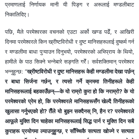
प्रमाणलाई निर्णायक मानी यी पिङ्ग र अरूलाई मण्डलीबाट
निकालिदिए।
पछि, मैले परमेश्‍वरका वचनको एउटा अर्को खण्ड पढेँ, र आखिरी
दिनमा परमेश्‍वरले किन ख्रीष्टविरोधी र दुष्ट मानिसहरूलाई दुष्कर्म गर्न
र मण्डलीमा बाधा पुऱ्याउन दिनुभयो, परमेश्‍वरको अभिप्राय के थियो,
हामीले के पाठ सिक्ने भन्‍नेबारे सङ्गति गरेँ। सर्वशक्तिमान्‌ परमेश्‍वर
भन्‍नुहुन्छ: “
ख्रीष्टविरोधी र दुष्ट मानिसहरू केही मण्डलीमा देखा पर्छन्
र बाधा सिर्जना गर्छन्, र त्यसो गर्ने क्रममा तिनीहरूले केही
मानिसहरूलाई बहकाउँछन्—के यो राम्रो कुरा हो कि नराम्रो? के यो
परमेश्‍वरको प्रेम हो, कि परमेश्‍वरले मानिसहरूसँग खेल्दै तिनीहरूको
खुलासा गर्नुभएको हो? तैँले यो बुझ्न सक्दैनस् नि, हैन र? परमेश्‍वरले
आफूले मुक्ति दिन चाहेका मानिसहरूलाई सिद्ध पार्न र मुक्ति दिन सबै
कुराहरू प्रयोगमा ल्याउनुहुन्छ, र साँच्चिकै सत्यता खोज्ने र सत्यता