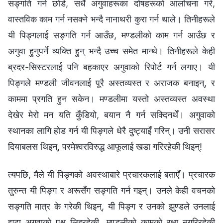
सङ्गति गर्न छोडे, सधैँ अगुवाहरूका दोषहरूको आलोचना गरे,
वास्तविक काम गर्न नसक्ने भन्दै नानाथरी कुरा गर्न थाले। तिनीहरूले
यी पिङ्गलाई सङ्गति गर्न आउँछ, मण्डलीको काम गर्न आउँछ र
अगुवा हुनुपर्ने व्यक्ति हुन् भन्दै उच्च समेत मान्थे। तिनीहरूले केही
ब्रदर-सिस्टरलाई पनि बहकाएर अगुवाको रिपोर्ट गर्न लगाए। यी
पिङ्गले मण्डली जीवनलाई पूरै अस्तव्यस्त र अराजक बनाइन्, र
काममा प्रगति हुन सकेन। मण्डलीमा यस्तो अस्तव्यस्त अवस्था
देखेर मेरो मन यति कुँडियो, बयान नै गर्न सक्दिनथेँ। अगुवाको
स्थानका लागि होड गर्न यी पिङ्गले धेरै दुष्ट्याइँ गरिन्। उनी सरासर
दियाबलस थिइन्, परमेश्‍वरविरुद्ध आफूलाई खडा गरिरहेकी थिइन्!
त्यपछि, मैले यी पिङ्गको अवस्थाबारे प्रचारकलाई बताएँ। प्रचारक
तुरुन्त यी पिङ्ग र अरूसँग सङ्गति गर्न गइन्। उनले केही वचनको
सङ्गति मात्र के गरेकी थिइन्, यी पिङ्ग र उनको झुण्डले उनलाई
झुटा अगुवाको पक्ष लिइरहेकी, मण्डलीको कामको रक्षा नगरिरहेकी