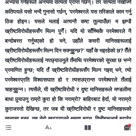
अभ्यास गर्नेहरूले अन्त्यमा सत्यता प्राप्त गर्छन्। तर सत्यता नखोज्ने
कतिपयले यसो भन्दै गुनासो गर्छन्, ‘परमेश्‍वरले यस तरिकाले काम गर्नु
ठिक होइन। यसले मलाई अत्यन्तै कष्ट तुल्याउँछ! म झण्डै
ख्रीष्टविरोधीहरूसँग मिल्न पुगेँ। यदि यो साँच्चिकै परमेश्‍वरले नै
बन्दोबस्त गर्नुभएको हो भने, उहाँले कसरी मानिसहरूलाई
ख्रीष्टविरोधीहरूसँग मिल्न दिन सक्नुहुन्छ?’ यहाँ के भइरहेको छ? तैँले
ख्रीष्टविरोधीहरूलाई नपछ्याउनुले तँमाथि परमेश्‍वरको सुरक्षा छ भन्‍ने
प्रमाणित हुन्छ; यदि तँ ख्रीष्टविरोधीहरूसँग मिल्न गइस् भने, त्यो
परमेश्‍वरप्रति विश्‍वासघात हो र त्यसउप्रान्त परमेश्‍वरले तँलाई
चाहनुहुन्न। त्यसैले, यी ख्रीष्टविरोधी र दुष्ट मानिसहरूले मण्डलीमा
बाधा पुर्‍याउनु राम्रो कुरा हो कि नराम्रो? बाहिरबाट हेर्दा, यो नराम्रो
कुराजस्तो देखिन्छ, तर जब यी ख्रीष्टविरोधी र दुष्ट मानिसहरूको
खुलासा हुन्छ, तब तेरो खुट्ट्याउने क्षमता बढ्छ, तिनीहरूलाई बढारेर
फालिन्छ र तेरो कद वृद्धि हुन्छ। जब तैँले भविष्यमा फेरि यस्ता