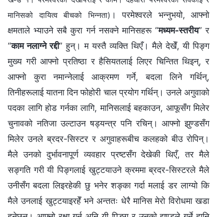
। परमेश्‍वरले भन्नुभयो, आफ्नो
मानिसको दायित्व बीचको भिन्नता)
क्षमताले भ्याउने सबै कुरा गर्न नसक्ने मानिसहरू “
मध्यम-स्तरीय
” र
“
काम नलाग्ने रद्दी
” हुन्। म यस्तै व्यक्ति थिएँ। मैले देखेँ, यी पिङ्ग
मुख्य गरी आफ्नो प्रतिष्ठा र हैसियतलाई लिएर चिन्तित थिइन्, र
आफ्नो कुरा नमान्नेलाई आक्रमण गर्ने, बदला लिने गर्थिन्,
तिनीहरूलाई यातना दिन फोहोरी चाल प्रयोग गर्थिन्। उनले अगुवाको
पदका लागि होड गर्नका लागि, मानिसलाई बहकाउन, आफूसँग मिलेर
चुनावको नतिजा उल्टाउन षड्यन्त्र पनि रचिन्। आफ्नो झुण्डसँग
मिलेर उनले ब्रदर-सिस्टर र अगुवाहरूबीच कलहको बीउ रोपिन्।
मैले उनको दुर्भावनापूर्ण व्यवहार प्रष्टसँग देखेकी थिएँ, तर मैले
सङ्गति गरी यी पिङ्गलाई खुट्टयाउने क्रममा ब्रदर-सिस्टरले मैले
उनीसँग बदला लिइरहेकी छु भनेर शङ्का गर्दा मलाई डर लाग्यो कि
मैले उनलाई खुट्टयाइरहेँ भने अन्ततः धेरै मानिस मेरो विरोधमा खडा
हुनेछन्। आफ्नो रक्षा गर्न अनि यी पिङ्ग र उनको झुण्डले गर्ने हानि