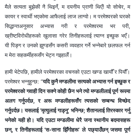
मैले सत्यता बुझेकी नै थिइनँ, म दयनीय प्राणी थिएँ! यो सोचेर, म
कायर र स्वार्थी भएकोमा आफैलाई लाज लाग्यो। म परमेश्‍वरको घरको
सिद्धान्तअनुसार अभ्यास गरी र परमेश्‍वरमा भर परी,
ख्रीष्टविरोधीहरूको खुलासा गरेर तिनीहरूलाई त्याग्न इच्छुक भएँ।
यी पिङ्ग र उनको झुण्डसँग कसरी व्यवहार गर्ने भन्‍नेबारे छलफल गर्न
म मेरा सहकर्मीहरूसँग भेट्न गइहालेँ।
हामी भेटेपछि, हामीले परमेश्‍वरका वचनको एउटा खण्ड खायौँ र पियौँ।
परमेश्‍वर भन्‍नुहुन्छ: “
यदि कुनै मण्डलीमा सत्यको अभ्यास गर्न इच्छुक र
परमेश्‍वरको गवाही दिन सक्ने कोही छैन भने त्यो मण्डलीलाई पूर्ण रूपमा
अलग गर्नुपर्दछ, र अरू मण्डलीहरूसँग त्यसको सम्बन्ध विच्छेद
गर्नुपर्दछ। यसलाई ‘मृत्युलाई गाड्नु’ भनिन्छ; शैतानलाई तिरस्कार गर्नु
भनेको यही हो। यदि एउटा मण्डलीमा धेरै जना स्थानीय बदमासहरू
छन्, र तिनीहरूलाई ‘स-साना झिँगोहरू’ ले पछ्याउँछन् जसमा पूर्ण