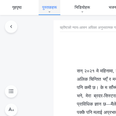
गृहपृष्ठ
पुस्तकहरू
भिडियोहरू
भजन
ख्रीष्‍टको न्याय-आसन अघिका अनुभवात्मक ग
सन् २०२१ मे महिनामा, म 
अलिक चिन्तित भएँ र मनम
पनि कमी छ। के म साँच्चै
भने, मेरा ब्रदर-सिस्टर
प्राविधिक ज्ञान छ—मैल
पक्कै पनि मलाई अप्रभाव