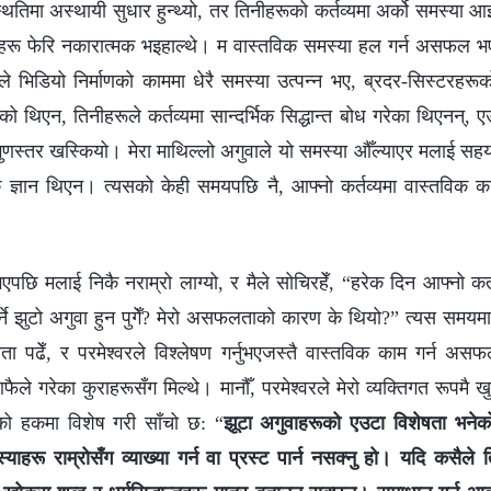
ितिमा अस्थायी सुधार हुन्थ्यो, तर तिनीहरूको कर्तव्यमा अर्को समस्या आइप
नीहरू फेरि नकारात्मक भइहाल्थे। म वास्तविक समस्या हल गर्न असफल भ
ीले भिडियो निर्माणको काममा धेरै समस्या उत्पन्न भए, ब्रदर-सिस्टरहरू
 थिएन, तिनीहरूले कर्तव्यमा सान्दर्भिक सिद्धान्त बोध गरेका थिएनन्, एउटै
ुणस्तर खस्कियो। मेरा माथिल्लो अगुवाले यो समस्या औँल्याएर मलाई सहय
क ज्ञान थिएन। त्यसको केही समयपछि नै, आफ्नो कर्तव्यमा वास्तविक क
छि मलाई निकै नराम्रो लाग्यो, र मैले सोचिरहेँ, “हरेक दिन आफ्नो कर्
ने झुटो अगुवा हुन पुगेँ? मेरो असफलताको कारण के थियो?” त्यस समयमा,
त्यता पढेँ, र परमेश्‍वरले विश्लेषण गर्नुभएजस्तै वास्तविक काम गर्न अस
ले गरेका कुराहरूसँग मिल्थे। मानौँ, परमेश्‍वरले मेरो व्यक्तिगत रूपम
ूको हकमा विशेष गरी साँचो छ: “
झूटा अगुवाहरूको एउटा विशेषता भनेको 
्याहरू राम्रोसँग व्याख्या गर्न वा प्रस्ट पार्न नसक्नु हो। यदि कसैले