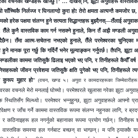
वरका वचनका खण्डहरू खोज्छु।’ … देखिस् नि, झूटा अगुवाहरू वास्तविक क
ो साँच्चिकै निर्लज्ज र घिनलाग्दो कुरा हो! तेरो क्षमता अत्यन्तै कमजोर छ, त
मको हरेक पक्षमा संलग्न हुने सत्यता सिद्धान्तहरू बुझ्दैनस्—तँलाई अगुवा
्! तैँले कुनै वास्तविक काम गर्न नसक्ने हुनाले, किन तँ अझै मण्डली अगुव
छैन। तँमा आत्म-सचेतना नभएको हुनाले, तैँले परमेश्‍वरका चुनिएका म
ा हुने मानक पूरा गर्छु कि गर्दिनँ भनेर मूल्याङ्कन गर्नुपर्छ। तैपनि, झूटा 
। मण्डलीका काममा जतिसुकै ढिलाइ भएको भए पनि, र तिनीहरूले कैयौँ वर्ष अ
निसहरूको जीवन प्रवेशमा जतिसुकै क्षति पुगेको भए पनि, तिनीहरूले त्यसब
 कुरूप मुहार हो
”
(वचन, खण्ड ५। अगुवा र कामदारहरूका जिम्‍मेवारीहर
्‍वरका वचनले मेरो मनलाई घोच्यो। परमेश्‍वरले खुलासा गरेका झुटा अगुवा
विक स्थितिसँग मिल्थ्यो। परमेश्‍वर भन्नुहुन्छ, झुटा अगुवाहरूले आफ्नो प
वेक्षण र जाँच गर्ने काममा वास्तविक रूपमा संलग्न नहुनका लागि, र ब्रद
 र कठिनाइहरू हल नगर्नुको बहानाका रूपमा प्रयोग गर्छन्। तिनीहरू शब्द
स, वास्तविक समस्या हल गर्नबाट बच्छन् वा भाग्छन्। म पनि ठ्याक्कै यस्त