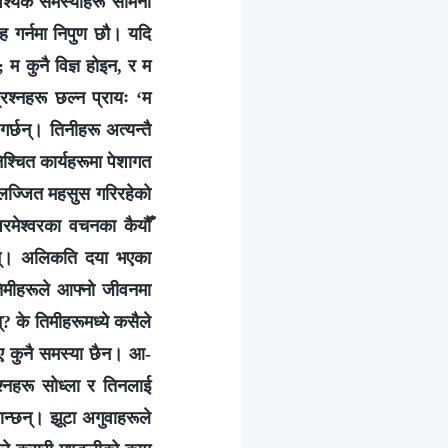
आवश्यक समस्याहरू सामना
वाह गर्नमा निपुण छौ। यदि
म कुनै विज्ञ होइन, र म
रश्नहरू छल्न प्रायः ‘म
गर्छन्। तिनीहरू अत्यन्तै
श्चित कार्यहरूमा पेशागत
 र लज्जित महसुस गरिरहेको
रमेश्‍वरका वचनका कैयौँ
क्छन्। अलिकति दया भएका
तिमीहरूले आफ्नो जीवनमा
 के तिमीहरूमध्ये कसैले
भए कुनै समस्या छैन। आ-
श्नहरू सोध्ला र तिनलाई
जान्छन्। झूटा अगुवाहरूले