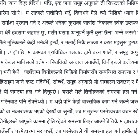
पनि ध्यान दिएर हेरिनँ। पछि, एक जना समूह अगुवाले ती सिस्टरको भिडिय
 बारेमा सोधे। म लाजले रातोपिरो भएँ, किनभने मैले त्यो भिडियो ध्यान
समीक्षा प्रदान गर्न र अरूले भनेका कुराको सारांश निकाल्न हरेक छलफलक
म धेरै हदसम्म सहमत छु, मसँग यसमा थप्नुपर्ने कुनै कुरा छैन” भन्ने जस्तो 
न मैले मुस्किलले केही भनेकी हुन्थेँ, र मलाई निकै लज्जा र कष्ट महसुस हुन्
्थ्यो। त्यहाँपछि, म कामका प्राविधिक पक्षबाट झनै बच्न थालेँ, र समूह अ
न, म केवल मानिसको वर्तमान स्थितिको अन्दाज लगाउँथेँ, तिनीहरूले कर्तव्य
् भनी हेर्थेँ। जहाँसम्म तिनीहरूको भिडियो निर्माणसँग सम्बन्धित समस्या
ाइमा जाने कष्ट गर्दिनँथेँ, सोच्थेँ, समूह अगुवाले यो सम्हाल्न सक्छन् र
 यी समस्या हल गर्न दिनुपर्छ। यसले मैले तिनीहरूको समस्या हल गर्न
 गरिनबाट पनि रोक्नेथ्यो। म अझै पनि केही वास्तविक काम गर्न सक्ने जस
ो वा नकारात्मक भएको देख्थेँ वा सुन्थेँ, तब म तुरुन्त परमेश्‍वरका वचन
 तिनीहरूले आफूले काममा झेलिरहेको समस्या लिएर आउनेबित्तिकै म झाराटार
उँछौँ र परमेश्‍वरमा भर पर्छौँ, तब परमेश्‍वरले यी समस्या हल गर्न हामीलाई 