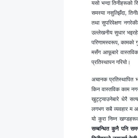
यसो भन्दा तिनीहरूको स्थ
समस्या नसुल्झिँदा, ति
तथा सुपरिवेक्षण नगरेक
उल्लेखनीय सुधार भइरहेको
परिणामस्वरूप, कामको ग
मसँग आफूबारे वास्तवि
प्रतिस्थापन गरियो।
अचानक प्रतिस्थापित भएप
किन वास्तविक काम नगर्
खुट्ट्याउनेबारे धेरै स
लगभग सबै व्यवहार म आफै
यो कुरा निम्न खण्डहर
सम्बन्धित कुनै पनि समस