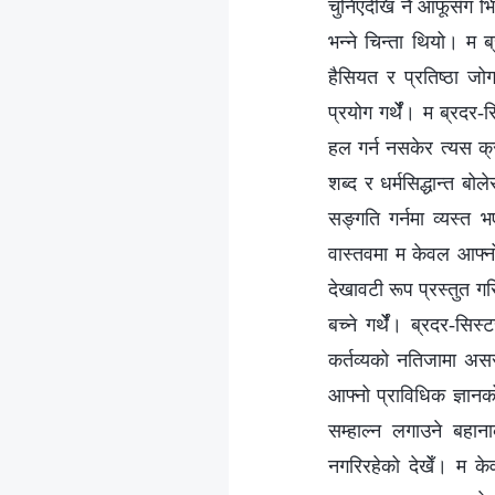
चुनिएदेखि नै आफूसँग भि
भन्ने चिन्ता थियो। म ब
हैसियत र प्रतिष्ठा ज
प्रयोग गर्थेँ। म ब्रदर
हल गर्न नसकेर त्यस क्र
शब्द र धर्मसिद्धान्त बो
सङ्गति गर्नमा व्यस्त
वास्तवमा म केवल आफ्नो 
देखावटी रूप प्रस्तुत ग
बच्ने गर्थेँ। ब्रदर-स
कर्तव्यको नतिजामा अस
आफ्नो प्राविधिक ज्ञानक
सम्हाल्न लगाउने बहाना
नगरिरहेको देखेँ। म के