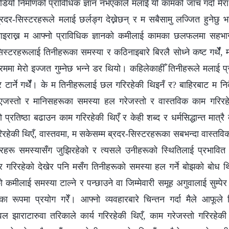
डियो निर्माणको प्राविधिक ज्ञान नभएकाले मलाई यो कामको जाँच गर्दा मेर
्रदर-सिस्टरहरूले मलाई छर्लङ्ग देख्नेछन् र म सबैसामु लज्जित हुनेछु भन
ोगाइराख्न म आफ्नो प्राविधिक ज्ञानको कमीलाई कामका छलफलमा सहभाग
-सिस्टरहरूलाई तिनीहरूका समस्या र कठिनाइबारे बिरलै सोध्ने कष्ट गर्थेँ
ममा मेरो इज्जत गुम्नेछ भन्‍ने डर थियो। कहिलेकाहीँ तिनीहरूले मलाई प्
लेर टार्ने गर्थेँ। के म तिनीहरूलाई छल गरिरहेकी थिइनँ र? बाहिरबाट म निक
 भएजस्तो र मानिसहरूका समस्या हल गरेजस्तो र वास्तविक काम गरिरहे
प्रतिष्ठा बढाउन काम गरिरहेकी थिएँ र केही शब्द र धर्मसिद्धान्त मात्रै 
रिरहेकी थिएँ, वास्तवमा, म सकेसम्म ब्रदर-सिस्टरहरूका सबभन्दा वास्तवि
िस्टरहरू समस्यासँग जुझिरहेको र त्यसले उनीहरूको स्थितिलाई प्रभावित
र गरिरहेको देखेर पनि मसँग तिनीहरूको समस्या हल गर्ने बोझको बोध 
ो कमीलाई समस्या टाल्ने र पन्छाउने वा जिम्मेवारी समूह अगुवालाई सुम्पे
का रूपमा प्रयोग गरेँ। आफ्नो व्यवहारबारे चिन्तन गर्दा मैले आफूल
वल झाराटारुवा तरिकाले कार्य गरिरहेकी थिएँ, काम गरेजस्तो गरिरहे