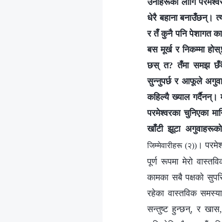
उनीहरूका लागि परमेश्‍
धेरै बहाना बनाउँछन्। त्य
र तँ कुनै पनि पेशागत का
बस मूर्ख र निकम्मा होस
छस् त? तँमा समझ छँदै
सुन्‍नुपर्छ र आफूले अगुव
कहिल्यै ख्याल गर्दैनन्
परमेश्‍वरका चुनिएका मा
खाँटी झूटा अगुवाहरूको
। परमेश
जिम्‍मेवारीहरू (२))
पूर्ण रूपमा मेरो वास्त
कामका सबै पक्षको सुपरि
रहेका वास्तविक समस्या
सन्तुष्ट हुन्छन्, र खा