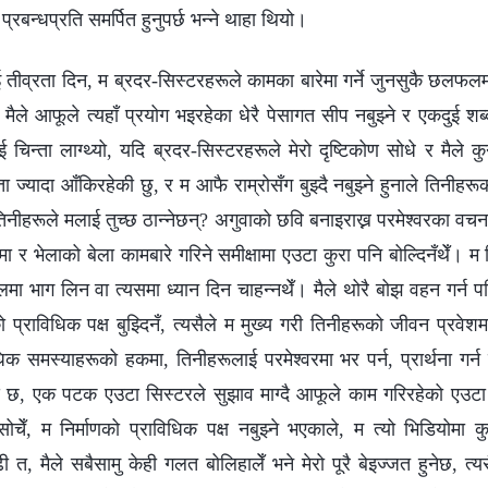
 प्रबन्धप्रति समर्पित हुनुपर्छ भन्‍ने थाहा थियो।
तीव्रता दिन, म ब्रदर-सिस्टरहरूले कामका बारेमा गर्ने जुनसुकै छलफलमा 
ारै मैले आफूले त्यहाँ प्रयोग भइरहेका धेरै पेसागत सीप नबुझ्ने र एकदुई शब
चिन्ता लाग्थ्यो, यदि ब्रदर-सिस्टरहरूले मेरो दृष्टिकोण सोधे र मैले क
ा ज्यादा आँकिरहेकी छु, र म आफै राम्रोसँग बुझ्दै नबुझ्ने हुनाले तिनीहरू
 तिनीहरूले मलाई तुच्छ ठान्नेछन्? अगुवाको छवि बनाइराख्न परमेश्‍वरका वच
 र भेलाको बेला कामबारे गरिने समीक्षामा एउटा कुरा पनि बोल्दिनँथेँ। म 
ा भाग लिन वा त्यसमा ध्यान दिन चाहन्नथेँ। मैले थोरै बोझ वहन गर्न पनि 
 प्राविधिक पक्ष बुझ्दिनँ, त्यसैले म मुख्य गरी तिनीहरूको जीवन प्रवेश
िधिक समस्याहरूको हकमा, तिनीहरूलाई परमेश्‍वरमा भर पर्न, प्रार्थना ग
द छ, एक पटक एउटा सिस्टरले सुझाव माग्दै आफूले काम गरिरहेको एउटा
सोचेँ, म निर्माणको प्राविधिक पक्ष नबुझ्ने भएकाले, म त्यो भिडियोमा 
ढी त, मैले सबैसामु केही गलत बोलिहालेँ भने मेरो पूरै बेइज्जत हुनेछ, त्यस