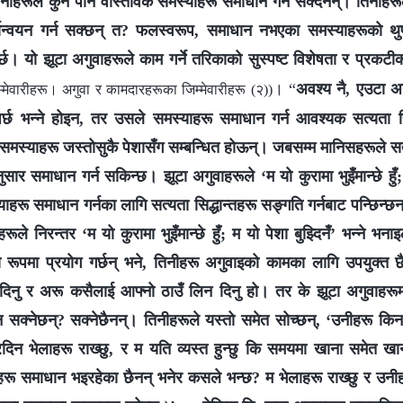
नीहरूले कुनै पनि वास्तविक समस्याहरू समाधान गर्न सक्दैनन्। तिनीह
्यान्वयन गर्न सक्छन् त? फलस्वरूप, समाधान नभएका समस्याहरूको थुप
्छ। यो झूटा अगुवाहरूले काम गर्ने तरिकाको सुस्पष्ट विशेषता र प्रकट
। “
अवश्य नै, एउटा अगु
‍मेवारीहरू। अगुवा र कामदारहरूका जिम्‍मेवारीहरू (२))
ैपर्छ भन्‍ने होइन, तर उसले समस्याहरू समाधान गर्न आवश्यक सत्यता सिद
ती समस्याहरू जस्तोसुकै पेशासँग सम्बन्धित होऊन्। जबसम्म मानिसहरूले सत्य
र समाधान गर्न सकिन्छ। झूटा अगुवाहरूले ‘म यो कुरामा भुइँमान्छे हुँ; म 
ाहरू समाधान गर्नका लागि सत्यता सिद्धान्तहरू सङ्गति गर्नबाट पन्छिन्छन्
ूले निरन्तर ‘म यो कुरामा भुइँमान्छे हुँ; म यो पेशा बुझ्दिनँ’ भन्‍ने भ
 रूपमा प्रयोग गर्छन् भने, तिनीहरू अगुवाइको कामका लागि उपयुक्त छैनन
ा दिनु र अरू कसैलाई आफ्नो ठाउँ लिन दिनु हो। तर के झूटा अगुवाहरू
न सक्नेछन्? सक्नेछैनन्। तिनीहरूले यस्तो समेत सोच्छन्, ‘उनीहरू किन 
दिन भेलाहरू राख्छु, र म यति व्यस्त हुन्छु कि समयमा खाना समेत खान प
हरू समाधान भइरहेका छैनन् भनेर कसले भन्छ? म भेलाहरू राख्छु र उनीहरू