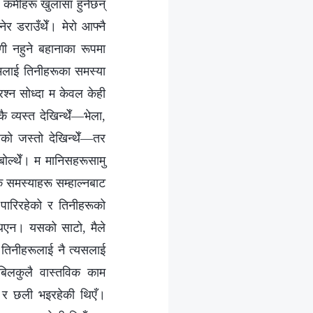
ा कमीहरू खुलासा हुनेछन्
ेर डराउँथेँ। मेरो आफ्नै
ी नहुने बहानाका रूपमा
, मलाई तिनीहरूका समस्या
रश्न सोध्दा म केवल केही
ै व्यस्त देखिन्थेँ—भेला,
को जस्तो देखिन्थेँ—तर
बोल्थेँ। म मानिसहरूसामु
क समस्याहरू सम्हाल्नबाट
 पारिरहेको र तिनीहरूको
थिएन। यसको साटो, मैले
र तिनीहरूलाई नै त्यसलाई
े बिलकुलै वास्तविक काम
की र छली भइरहेकी थिएँ।