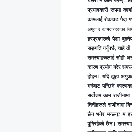
यसरी नै काम गर्छन्—ति
प्रभावकारी रूपमा कार
कामलाई रोकावट पैदा गर
अगुवा र कामदारहरूका जिम्
हरप्रकारको पेशा बुझ्न
सङ्गति गर्नुपर्छ, चाहे 
समस्याहरूलाई सोही अनुसा
कारण प्रयोग गरेर समस्य
होइन। यदि झूटा अगुवाहर
गर्नबाट पन्छिने कारणका
सर्वोत्तम काम राजीनाम
तिनीहरूले राजीनामा दि
छैन भनेर भन्छन्? म हर
पुगिरहेको छैन। समस्या