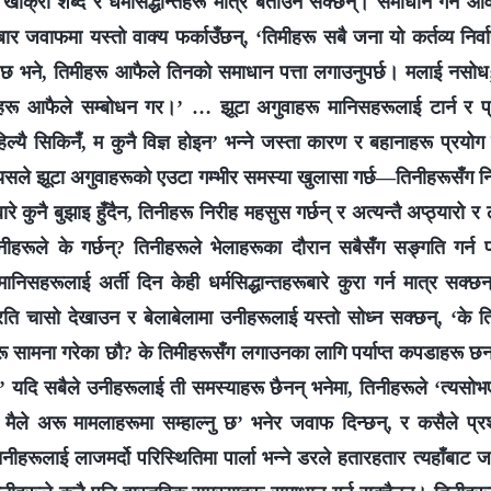
खोक्रा शब्द र धर्मसिद्धान्तहरू मात्र बताउन सक्छन्। समाधान गर्न 
ारम्बार जवाफमा यस्तो वाक्य फर्काउँछन्, ‘तिमीहरू सबै जना यो कर्तव्य निर्
छ भने, तिमीहरू आफैले तिनको समाधान पत्ता लगाउनुपर्छ। मलाई नसोध; 
ीहरू आफैले सम्बोधन गर।’ … झूटा अगुवाहरू मानिसहरूलाई टार्न र प्
कहिल्यै सिकिनँ, म कुनै विज्ञ होइन’ भन्‍ने जस्ता कारण र बहानाहरू प्रयोग 
यसले झूटा अगुवाहरूको एउटा गम्भीर समस्या खुलासा गर्छ—तिनीहरूसँग नि
बारे कुनै बुझाइ हुँदैन, तिनीहरू निरीह महसुस गर्छन् र अत्यन्तै अप्ठ्यारो
नीहरूले के गर्छन्? तिनीहरूले भेलाहरूका दौरान सबैसँग सङ्गति गर्न प
 मानिसहरूलाई अर्ती दिन केही धर्मसिद्धान्तहरूबारे कुरा गर्न मात्र स
रति चासो देखाउन र बेलाबेलामा उनीहरूलाई यस्तो सोध्न सक्छन्, ‘के 
ू सामना गरेका छौ? के तिमीहरूसँग लगाउनका लागि पर्याप्त कपडाहरू छन्?
यदि सबैले उनीहरूलाई ती समस्याहरू छैनन् भनेमा, तिनीहरूले ‘त्यसो
ैले अरू मामलाहरूमा सम्हाल्नु छ’ भनेर जवाफ दिन्छन्, र कसैले प्र
नीहरूलाई लाजमर्दो परिस्थितिमा पार्ला भन्‍ने डरले हतारहतार त्यहाँबाट 