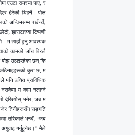
ोमा एउटा समस्या पाए, र
 दिएर हेरेकी थिइनँ। पोल
ो अन्तिमसम्म पर्खन्थेँ,
छोटो, झाराटारुवा टिप्पणी
थ्यो—म त्यहाँ हुनु आवश्यक
गुवाको कामको जाँच बिरलै
मा बोझ उठाइरहेका छन् कि
 र कठिनाइहरूको कुरा छ, म
 मैले पनि उचित प्राविधिक
 नसकेमा म काम नलाग्ने
्तो देखियोस् भनेर, जब म
 खोजेर तिनीहरूसँग सङ्गति
ुवा तरिकाले भन्थेँ, “जब
अगुवाइ गर्नुहुनेछ।” मैले