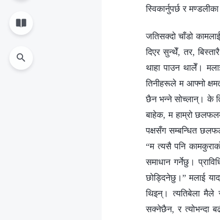
स्विकार्नुपर्छ र मण्डलीका
जतिसक्दो चाँडो कामलाई 
दिएर सुन्थेँ, तर, बिस्त
थाहा पाउन थालेँ। मलाई 
तिनीहरूले म आफ्नो क्षमत
छैन भन्‍ने सोच्लान्। के
बाहेक, म हाम्रो छलफलमा
पक्षसँग सम्बन्धित छलफलम
“म त्यसै पनि कामकुराको
समाधान गर्नेछु। प्राव
छोड्दिनेछु।” मलाई या
थिइन्। त्यतिबेला मैले 
सक्नेछैन, र त्योभन्दा ब