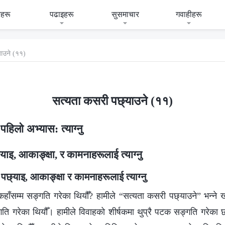
हरू
पढाइहरू
सुसमाचार
गवाहीहरू
ाउने (११)
सत्यता कसरी पछ्याउने (११)
हिलो अभ्यास: त्याग्‍नु
इ, आकाङ्क्षा, र कामनाहरूलाई त्याग्‍नु
 पछ्याइ, आकाङ्क्षा र कामनाहरूलाई त्याग्‍नु
कहाँसम्म सङ्गति गरेका थियौँ? हामीले “सत्यता कसरी पछ्याउने” भन्‍ने ख
सङ्गति गरेका थियौँ। हामीले विवाहको शीर्षकमा थुप्रै पटक सङ्गति गरेक