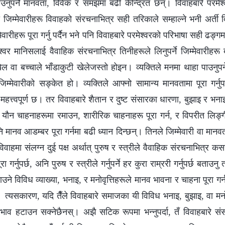
ुपर्ने मानवता, विवेक र समझमा बढी केन्द्रित छन्। विवाहबारे परमेश्‍
िम्मेवारीहरू विवाहको संरचनाभित्र सही तरिकाले सम्हाल्ने भनी अर्ती 
मेवारीहरू पूरा गर्नु पर्दैन भने पनि विवाहबारे परमेश्‍वरको परिभाषा सही ढङ्ग
श्‍वर मानिसलाई वैवाहिक संरचनाभित्र तिनीहरूले लिनुपर्ने जिम्मेवारीहरू
ेल वा बच्चाले भाँडाकुटी खेलेजस्तो होइन। व्यक्तिले मनमा थाहा पाउनुपर्ने 
िम्मेवारीको सङ्केत हो। व्यक्तिले आफ्नो सामान्य मानवतामा पूरा गर्नुपर्
महत्त्वपूर्ण छ। तर विवाहबारे शैतान र दुष्ट संसारका धारणा, बुझाइ र भना
 यौन चाहनाहरूमा रमाउन, शारीरिक चाहनाहरू पूरा गर्न, र विपरीत लिङ्ग
नि मानव आडम्बर पूरा गर्नमा बढी ध्यान दिन्छन्। तिनले जिम्मेवारी वा मानवता
विवाहमा संलग्न दुई पक्ष अर्थात् पुरुष र स्त्रीले वैवाहिक संरचनाभित्र क
पूरा गर्नुपर्छ, अनि पुरुष र स्त्रीले गर्नुपर्ने हर कुरा राम्ररी गर्नुपर्छ बता
ने विविध व्याख्या, भनाइ, र मनोवृत्तिहरूले मानव भावना र चाहना पूरा गर
्। त्यसकारण, यदि तैँले विवाहबारे समाजका यी विविध भनाइ, बुझाइ, वा मनोवृ
रभाव हटाउन सक्नेछैनस्। अझै सटिक रूपमा भन्नुपर्दा, तँ विवाहबारे सं