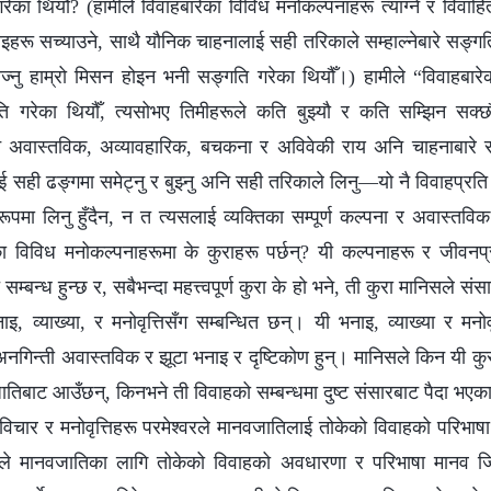
रेका थियौँ? (हामीले विवाहबारेका विविध मनोकल्पनाहरू त्याग्ने र विवाहि
ाइहरू सच्याउने, साथै यौनिक चाहनालाई सही तरिकाले सम्हाल्नेबारे सङ्गति
ज्नु हाम्रो मिसन होइन भनी सङ्गति गरेका थियौँ।) हामीले “विवाहबार
्गति गरेका थियौँ, त्यसोभए तिमीहरूले कति बुझ्यौ र कति सम्झिन सक्छ
ुने अवास्तविक, अव्यावहारिक, बचकना र अविवेकी राय अनि चाहनाबारे स
 सही ढङ्गमा समेट्नु र बुझ्नु अनि सही तरिकाले लिनु—यो नै विवाहप्रति मान
मा लिनु हुँदैन, न त त्यसलाई व्यक्तिका सम्पूर्ण कल्पना र अवास्तविक पछ
रेका विविध मनोकल्पनाहरूमा के कुराहरू पर्छन्? यी कल्पनाहरू र जीवनप्
 सम्बन्ध हुन्छ र, सबैभन्दा महत्त्वपूर्ण कुरा के हो भने, ती कुरा मानिसले संस
ाइ, व्याख्या, र मनोवृत्तिसँग सम्बन्धित छन्। यी भनाइ, व्याख्या र मनोवृ
िन्ती अवास्तविक र झूटा भनाइ र दृष्टिकोण हुन्। मानिसले किन यी कुराह
जातिबाट आउँछन्, किनभने ती विवाहको सम्बन्धमा दुष्ट संसारबाट पैदा भएका
यी विचार र मनोवृत्तिहरू परमेश्‍वरले मानवजातिलाई तोकेको विवाहको परिभाष
रले मानवजातिका लागि तोकेको विवाहको अवधारणा र परिभाषा मानव जिम्म