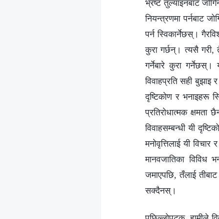
भ्रष्ट तुल्याइनबाट जोगि
नियन्त्रणमा पर्नबाट जोगि
पर्न स्विकार्नेछस्। गैरव
कुरा गर्छन्। त्यसै गरी
गर्नेबारे कुरा गर्नेछ
विवाहप्रति सही बुझाइ र
दृष्टिकोण र भनाइहरू स्
प्रतिरोधात्मक क्षमता 
विवाहसम्बन्धी यी दृष्ट
मनोवृत्तिलाई यी विचार र
मानवजातिका विविध भनाइ
जमाएपछि, तँलाई तीबाट म
सक्दैनस्।
पछिल्लोपटक, हामीले विवाहबारे विविध कल्पनाहरूबारे सङ्गति गऱ्यौँ, र यी कल्पनाहरू विवाहबारे दुष्ट मानवजातिका अनेकौँ गलत बुझाइ र दृष्टिकोणबाट आउँछन्। यी बुझाइ र दृष्टिकोणहरू सबै, चाहे निर्दिष्ट होऊन् वा सामान्य, सत्यता पछ्याउने व्यक्तिले त्याग्नुपर्ने कुरा हुन्। पहिलो कुरा, उसले विवाहका विविध गलत परिभाषा र बुझाइहरू सबै त्याग्नुपर्छ; दोस्रो कुरा, उसले सही ढङ्गले आफ्नो लागि जोडी चुन्नुपर्छ; र तेस्रो कुरा, विवाह गरिसकेकाहरूले आफ्नो विवाहलाई सही रूपले लिनुपर्छ। यहाँ “सही” भन्‍ने शब्दले मानिसहरूमा हुनुपर्ने मनोवृत्ति र जिम्मेवारीलाई जनाउँछ, जुन तिनीहरूमा हुनुपर्छ भनी परमेश्‍वर आदेश र निर्देशन दिनुहुन्छ। मानिसले के बुझ्नुपर्छ भने विवाह प्रेमको प्रतीक होइन र वैवाहिक जीवनमा प्रवेश गर्नु भनेको वैवाहिक सुखको महलमा प्रवेश गर्नु होइन, न त्यो दुःखको चिहानमा पस्नु नै हो, झन् विवाहको पहिरन, हिराको औँठी, मण्डली, अनन्त प्रेमको बाचा बाँध्नु, क्यान्डल लाइट डिनर, प्रेमलीला, वा दुई जनाको संसार हुनु त परै जाओस्—यीमध्ये कुनै पनि कुराले विवाहलाई दर्साउँदैन। त्यसकारण, जब हामी विवाहबारे कुरा गर्छौँ, तैँले गर्नुपर्ने पहिलो काम भनेको तेरो हृदयमा रोपिएका विवाहसम्बन्धी कल्पनाहरूका साथै विवाहबारे तेरा कल्पनाहरूबाट उत्पन्न हुने साङ्केतिक कुराहरू हटाउनु हो। के तिमीहरूले विवाहको सही व्याख्याबारे सङ्गति गरेर र शैतानको दुष्ट संसारबाट आउने विविध विकृत विचारहरू चिरफार गरेर विवाहको परिभाषालाई अझै सही ढङ्गमा बुझेका छौ? (छौँ।) अविवाहितहरूको सम्बन्धमा भन्नुपर्दा, के यी कुराहरू भन्दा के तिमीहरू विवाहको मामलाबारे अलि बढी स्थिर महसुस गर्दैनौ र? अनि के यसले तिमीहरूलाई अन्तर्ज्ञान बढाउन मद्दत गर्दैन र? (गर्छ।) तिमीहरूको अन्तर्ज्ञान कुन पक्षमा बढ्छ? (विवाहबारे मेरो पहिलेका कल्पनाहरूमा फूल, हिराको औँठी, विवाहको पहिरन, र अनन्त प्रेमको बाचा बाँध्नेजस्ता अस्पष्ट कुराहरू मात्र पर्थे। अहिले, परमेश्‍वरले सङ्गति दिनुभएको सुनेपछि, मैले के बुझेको छु भने विवाह वास्तवमा परमेश्‍वरद्वारा तोकिएको हुन्छ, र त्यो दुई जना मानिस मिलेर एकअर्काप्रति विचारशील हुन, एकअर्काको हेरचाह गर्न, र एकअर्काका लागि जिम्मेवारी लिन सक्नु हो। यो जिम्मेवारी बोध हो, र विवाहबारे यो विचार अझ बढी व्यावहारिक छ र यसमा ती अस्पष्ट कुराहरू पर्दैनन्।) तेरो अन्तर्ज्ञान वृद्धि भ