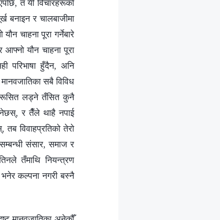
ाइएपछि, तँ यी विचारहरूको
ा मूर्ख बनाइन र चालबाजीमा
 यौन चाहना पूरा गर्नेबारे
 र आफ्नो यौन चाहना पूरा
ही परिभाषा हुँदैन, अनि
 र मानवजातिका सबै विविध
हरूसित लड्ने तँसित कुनै
छस्, र तैँले थाहै नपाई
्, तब विवाहप्रतिको तेरो
ाहसम्बन्धी संसार, समाज र
तिनले तँमाथि नियन्त्रण
 भनेर कल्पना नगरी बस्नै
ोरी भएको कारण होस्, वा अरू केही कारणले गर्दा सँगै बस्नुपर्ने बाध्य होऊन्, जे होस् उक्त जोडी एकअर्कासँग मिलेर बस्न सक्दैन, तिनीहरू सधैँ झगडा गर्ने, ठाकठुक पर्ने गर्छन्, र तिनीहरूको व्यक्तित्व, रुचि, पछ्याइ, र सोख बिलकुलै मेल खाँदैनन्। तिनीहरू एकअर्कालाई मन पराउँदैनन् र सँगै जिउँदा तिनीहरू कसैलाई खुसी प्राप्त हुँदैन, तर तिनीहरू सम्बन्धविच्छेद गर्न सक्दैनन्, त्यसैले मृत्युपर्यन्त सँगै रहन्छन्। मृत्यु नजिकिँदै गर्दा पनि तिनीहरू एकअर्कालाई गिल्ला गर्छन् र “म तँलाई अर्को जुनीमा भेट्न चाहँदिनँ!” भन्छन्। तिनीहरू एकअर्कालाई अति घृणा गर्छन्, हैन र? तर यो जुनीमा तिनीहरू सम्बन्धविच्छेद गर्न सक्दैनन्, र यो परमेश्‍वरद्वारा तोकिएको हुन्छ। यी सबै फरक-फरक प्रकारका विवाहहरू, तिनीहरूका संरचना वा उत्पत्ति जेजस्ता भए पनि, तँ विवाहित भए पनि नभए पनि, तैँले सधैँ कुनै पनि अवस्थामा विवाहबारे आफूमा भएका विविध अवास्तविक र बचकना कल्पनाहरू त्याग्नुपर्छ; तैँले विवाहलाई सही तरिकाले सम्हाल्नुपर्छ र मानिसहरूको भावना र चाहनासित खेलबाड गर्नु हुँदैन, झन् विवाहबारे तँलाई समाजले सिकाउने गलत दृष्टिकोणहरूको पासोमा फस्नु, आफूलाई विवाहबारे कस्तो लाग्छ भनेर घोत्लिनु त परको कुरा हो: के तेरो जोडीले तँलाई प्रेम गर्छ? के तँलाई आफ्नो जोडीले प्रेम गरेको अनुभूति गर्न सक्छस्? के तँ अझै आफ्नो जोडीलाई प्रेम गर्छस्? तँसँग तेरो जोडीका लागि अझै पनि कति प्रेम छ? के तेरो जोडीलाई अझै तँप्रति कुनै अनुभूति हुन्छ? के तँलाई अझै आफ्नो जोडीप्रति कुनै अनुभूति हुन्छ? यी कुराहरू अनुभूति गर्नु वा यी कुराहरूबारे घोत्लिनु आवश्यकता छैन—ती सबै निरर्थक र अर्थहीन कुरा हुन्। तँ यी कुराहरूमा जति घोत्लिन्छस्, त्यति नै तँलाई आफ्नो विवाह सङ्कटमा छ भन्‍ने लाग्छ, र तँ यी सोचहरूमा जति धेरै डुब्छस्, त्यति नै तँ विवाहको पासोमा फसेको छस् भन्‍ने प्रमाणित हुन्छ, अनि तँ निश्चय नै खुसी हुनेछैनस् वा तँमा कुनै सुरक्षाको बोध हुनेछैन। किनभने जब तँ यी विचार, दृष्टिकोण र सोचहरूमा डुब्छस्, तब तेरो विवाह बिग्रिन्छ, तेरो मानवता कुरूप बन्छ, र तँ पनि विवाहबारे समाजका विविध विचार र दृष्टिकोणको पूर्ण नियन्त्रण र फन्दामा पर्छस्। त्यसकारण, विवाहबारे समाज र दुष्ट मानवजातिबाट आउने विविध दृष्टिकोण र भनाइका सन्दर्भमा भन्नुपर्दा, तैँले ती सही रूपमा खुट्ट्याउन सक्नैपर्छ, अनि यी दृष्टिकोण र