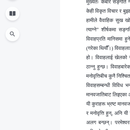
मुख्यतः केबारे सङ्गति ग
केही विकृत विचार र बुझ
हामीले वैवाहिक सुख खो
त्याग्ने” शीर्षकमा सङ
विवाहप्रति मानिसमा ह
(गरेका थियौँ।) विवाहलाई
हो। विवाहलाई खेलको रूप
ठान्नु हुन्छ। विवाहबा
मनोवृत्तिबीच कुनै निश्चित
विवाहसम्बन्धी विविध भन
मानवजातिबाट लिइएका अनग
यी कुराहरू भ्रष्ट मानव
र मनोवृत्ति हुन्, अनि 
अलग बन्छन्। परमेश्‍व