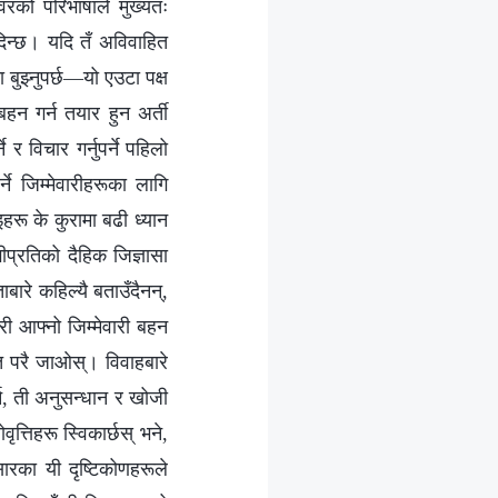
वरको परिभाषाले मुख्यतः
दिन्छ। यदि तँ अविवाहित
मा बुझ्नुपर्छ—यो एउटा पक्ष
 बहन गर्न तयार हुन अर्ती
र विचार गर्नुपर्ने पहिलो
ने जिम्मेवारीहरूका लागि
इहरू के कुरामा बढी ध्यान
ीप्रतिको दैहिक जिज्ञासा
बारे कहिल्यै बताउँदैनन्,
सरी आफ्नो जिम्मेवारी बहन
उनु त परै जाओस्। विवाहबारे
्न, ती अनुसन्धान र खोजी
त्तिहरू स्विकार्छस् भने,
सारका यी दृष्टिकोणहरूले