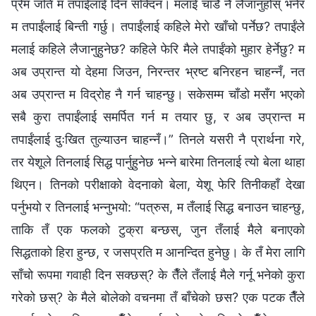
प्रेम जति म तपाईंलाई दिन सक्दिन। मलाई चाँडै नै लैजानुहोस् भनेर
म तपाईंलाई बिन्ती गर्छु। तपाईंलाई कहिले मेरो खाँचो पर्नेछ? तपाईंले
मलाई कहिले लैजानुहुनेछ? कहिले फेरि मैले तपाईंको मुहार हेर्नेछु? म
अब उप्रान्त यो देहमा जिउन, निरन्तर भ्रष्ट बनिरहन चाहन्‍नँ, नत
अब उप्रान्त म विद्रोह नै गर्न चाहन्छु। सकेसम्‍म चाँडो मसँग भएको
सबै कुरा तपाईंलाई समर्पित गर्न म तयार छु, र अब उप्रान्त म
तपाईंलाई दुःखित तुल्याउन चाहन्‍नँ।” तिनले यसरी नै प्रार्थना गरे,
तर येशूले तिनलाई सिद्ध पार्नुहुनेछ भन्‍ने बारेमा तिनलाई त्यो बेला थाहा
थिएन। तिनको परीक्षाको वेदनाको बेला, येशू फेरि तिनीकहाँ देखा
पर्नुभयो र तिनलाई भन्‍नुभयो: “पत्रुस, म तँलाई सिद्ध बनाउन चाहन्छु,
ताकि तँ एक फलको टुक्रा बन्छस्, जुन तँलाई मैले बनाएको
सिद्धताको हिरा हुन्छ, र जसप्रति म आनन्दित हुनेछु। के तँ मेरा लागि
साँचो रूपमा गवाही दिन सक्छस्? के तैँले तँलाई मैले गर्नू भनेको कुरा
गरेको छस्? के मैले बोलेको वचनमा तँ बाँचेको छस? एक पटक तैँले