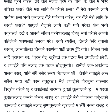
मलाई प्रेम गरिस, तर तैँले मलाई प्रेम गरे पनि, के तैँले म भएर
बाँचेको छस? तैँले मेरो लागि के गरेको छस्? तँ मेरो प्रेमको लागि
अयोग्य छस् भन्‍ने कुरालाई तैँले पहिचान गरिस्, तर तैँले मेरो लागि के
गरेको छस?” आफूले येशूको लागि केही पनि गरेको छैन भन्‍ने
पत्रुसले देखे र आफ्‍नो जीवन परमेश्‍वरलाई दिन्छु भनी गरेको आफ्‍नो
पहिलेको शपथलाई स्मरण गरे। अनि त्यसैले, तिनले फेरि गुनासो
गरेनन्, त्यसपछिको तिनको प्रार्थना अझै उत्तम हुँदै गयो। तिनले यसो
भन्दै प्रार्थना गरे: “प्रभु येशू ख्रीष्ट! एक पटक मैले तपाईंलाई छोडेँ,
र तपाईंले पनि मलाई एक पटक छोड्नुभयो। हामीले एक-अर्काबाट
अलग बसेर, अनि सँगै बसेर समय बिताएका छौं। तैपनि तपाईंले अरू
सबैले भन्दा बढी प्रेम गर्नुहुन्छ। मैले तपाईंको विरुद्धमा बारम्‍बार
विद्रोह गरेको छु र तपाईंलाई बारम्‍बार दुःखी तुल्याएको छु। म यस्ता
कुराहरूलाई कसरी बिर्सन सक्छु र? तपाईंले मेरो जीवनमा गर्नुभएको
कामलाई र तपाईंले मलाई सुम्पनुभएको कुरालाई म सँधै मनमा राख्छु र