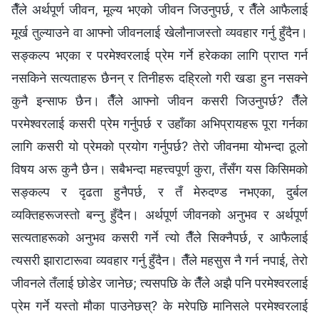
तैँले अर्थपूर्ण जीवन, मूल्य भएको जीवन जिउनुपर्छ, र तैँले आफैलाई
मूर्ख तुल्याउने वा आफ्‍नो जीवनलाई खेलौनाजस्तो व्यवहार गर्नु हुँदैन।
सङ्कल्प भएका र परमेश्‍वरलाई प्रेम गर्ने हरेकका लागि प्राप्त गर्न
नसकिने सत्यताहरू छैनन्‌ र तिनीहरू दह्रिलो गरी खडा हुन नसक्‍ने
कुनै इन्साफ छैन। तैँले आफ्‍नो जीवन कसरी जिउनुपर्छ? तैँले
परमेश्‍वरलाई कसरी प्रेम गर्नुपर्छ र उहाँका अभिप्रायहरू पूरा गर्नका
लागि कसरी यो प्रेमको प्रयोग गर्नुपर्छ? तेरो जीवनमा योभन्दा ठूलो
विषय अरू कुनै छैन। सबैभन्दा महत्त्वपूर्ण कुरा, तँसँग यस किसिमको
सङ्कल्प र दृढता हुनैपर्छ, र तँ मेरुदण्ड नभएका, दुर्बल
व्यक्तिहरूजस्तो बन्‍नु हुँदैन। अर्थपूर्ण जीवनको अनुभव र अर्थपूर्ण
सत्यताहरूको अनुभव कसरी गर्ने त्यो तैँले सिक्‍नैपर्छ, र आफैलाई
त्यसरी झाराटारूवा व्यवहार गर्नु हुँदैन। तैँले महसुस नै गर्न नपाई, तेरो
जीवनले तँलाई छोडेर जानेछ; त्यसपछि के तैँले अझै पनि परमेश्‍वरलाई
प्रेम गर्ने यस्तो मौका पाउनेछस्? के मरेपछि मानिसले परमेश्‍वरलाई