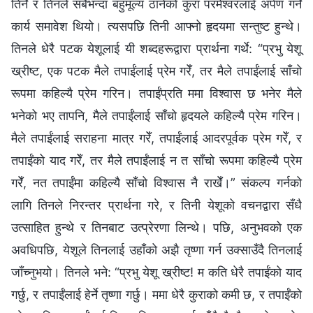
तिर्ने र तिनले सबैभन्दा बहुमूल्य ठानेको कुरा परमेश्‍वरलाई अर्पण गर्ने
कार्य समावेश थियो। त्यसपछि तिनी आफ्‍नो हृदयमा सन्तुष्ट हुन्थे।
तिनले धेरै पटक येशूलाई यी शब्‍दहरूद्वारा प्रार्थना गर्थे: “प्रभु येशू
ख्रीष्ट, एक पटक मैले तपाईंलाई प्रेम गरेँ, तर मैले तपाईंलाई साँचो
रूपमा कहिल्यै प्रेम गरिन। तपाईंप्रति ममा विश्‍वास छ भनेर मैले
भनेको भए तापनि, मैले तपाईंलाई साँचो हृदयले कहिल्यै प्रेम गरिन।
मैले तपाईंलाई सराहना मात्र गरेँ, तपाईंलाई आदरपूर्वक प्रेम गरेँ, र
तपाईंको याद गरेँ, तर मैले तपाईंलाई न त साँचो रूपमा कहिल्यै प्रेम
गरेँ, नत तपाईंमा कहिल्यै साँचो विश्‍वास नै राखेँ।” संकल्प गर्नको
लागि तिनले निरन्तर प्रार्थना गरे, र तिनी येशूको वचनद्वारा सँधै
उत्साहित हुन्थे र तिनबाट उत्प्रेरणा लिन्थे। पछि, अनुभवको एक
अवधिपछि, येशूले तिनलाई उहाँको अझै तृष्णा गर्न उक्साउँदै तिनलाई
जाँच्नुभयो। तिनले भने: “प्रभु येशू ख्रीष्ट! म कति धेरै तपाईंको याद
गर्छु, र तपाईंलाई हेर्ने तृष्णा गर्छु। ममा धेरै कुराको कमी छ, र तपाईंको