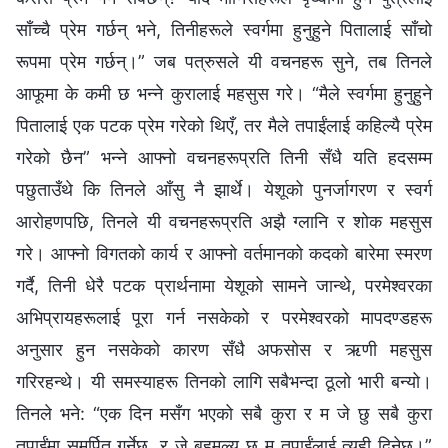
साँच्‍चै प्रेम गर्छन् भने, तिनीहरूले स्वर्गमा हुनुहुने पितालाई साँचो
रूपमा प्रेम गर्छन्।” जब पत्रुसले यी वचनहरू सुने, तब तिनले
आफूमा के कमी छ भन्‍ने कुरालाई महसुस गरे। “मैले स्वर्गमा हुनुहुने
पितालाई एक पटक प्रेम गरेको थिएँ, तर मैले तपाईंलाई कहिल्यै प्रेम
गरेको छैन” भन्‍ने आफ्‍नो वचनहरूप्रति तिनी सँधै यति हदसम्‍म
पछुताउँथे कि तिनले आँसु नै झार्थे। येशूको पुनर्जागरण र स्वर्ग
आरोहणपछि, तिनले यी वचनहरूप्रति अझै ग्‍लानि र शोक महसुस
गरे। आफ्‍नो विगतको कार्य र आफ्‍नो वर्तमानको कदको बारेमा स्मरण
गर्दै, तिनी धेरै पटक प्रार्थनामा येशूको सामने जान्थे, परमेश्‍वरका
अभिप्रायहरूलाई पूरा गर्न नसकेको र परमेश्‍वरको मापदण्डहरू
अनुसार हुन नसकेको कारण सँधै अफसोस र ऋणी महसुस
गरिरहन्थे। यी समस्याहरू तिनको लागि सबैभन्दा ठूलो भारी बन्यो।
तिनले भने: “एक दिन मसँग भएको सबै कुरा र म जे छु सबै कुरा
तपाईंमा समर्पित गर्नेछु, र जे बहुमूल्य छ म तपाईंलाई त्यही दिनेछु।”