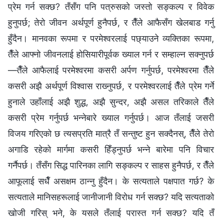
प्रेम गर्न सक्छ? तँसँग पनि पत्रुसको जस्तो सङ्कल्प र विवेक
हुनुपर्छ; तेरो जीवन अर्थपूर्ण हुनैपर्छ, र तैँले आफैसँग खेलबाड गर्नु
हुँदैन। मानवका रूपमा र परमेश्‍वरलाई पछ्याउने व्यक्तिका रूपमा,
तैँले आफ्‍नो जीवनलाई होसियारीपूर्वक ख्याल गर्न र सम्हाल्न सक्नुपर्छ
—तैँले आफैलाई परमेश्‍वरमा कसरी अर्पण गर्नुपर्छ, परमेश्‍वरमा तैँले
कसरी अझै अर्थपूर्ण विश्‍वास राख्‍नुपर्छ, र परमेश्‍वरलाई तैँले प्रेम गर्ने
हुनाले उहाँलाई अझै शुद्ध, अझै सुन्दर, अझै असल तरिकाले तैँले
कसरी प्रेम गर्नुपर्छ भन्‍नेबारे ख्याल गर्नुपर्छ। आज तँलाई जसरी
विजय गरिएको छ त्यसप्रति मात्रै तँ सन्तुष्ट हुन सक्दैनस्, तैँले तेरो
अगाडि रहेको मार्गमा कसरी हिँड्नुपर्छ भन्‍ने बारेमा पनि विचार
गर्नैपर्छ। तँसँग सिद्ध पारिनका लागि सङ्कल्प र साहस हुनैपर्छ, र तैँले
आफूलाई सधैँ असक्षम ठान्‍नु हुँदैन। के सत्यताले पक्षपात गर्छ? के
सत्यताले मानिसहरूलाई जानीजानी विरोध गर्न सक्छ? यदि सत्यताको
खोजी गरिस्‌ भने, के यसले तँलाई परास्त गर्न सक्छ? यदि तँ