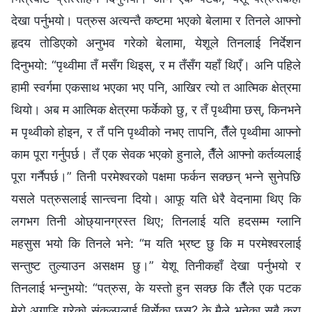
देखा पर्नुभयो। पत्रुस अत्यन्तै कष्टमा भएको बेलामा र तिनले आफ्‍नो
हृदय तोडिएको अनुभव गरेको बेलामा, येशूले तिनलाई निर्देशन
दिनुभयो: “पृथ्वीमा तँ मसँग थिइस्, र म तँसँग यहाँ थिएँ। अनि पहिले
हामी स्वर्गमा एकसाथ भएका भए पनि, आखिर त्यो त आत्मिक क्षेत्रमा
थियो। अब म आत्मिक क्षेत्रमा फर्केको छु, र तँ पृथ्वीमा छस्, किनभने
म पृथ्वीको होइन, र तँ पनि पृथ्वीको नभए तापनि, तैँले पृथ्वीमा आफ्‍नो
काम पूरा गर्नुपर्छ। तँ एक सेवक भएको हुनाले, तैँले आफ्‍नो कर्तव्यलाई
पूरा गर्नैपर्छ।” तिनी परमेश्‍वरको पक्षमा फर्कन सक्‍छन् भन्‍ने सुनेपछि
यसले पत्रुसलाई सान्त्वना दियो। आफू यति धेरै वेदनामा थिए कि
लगभग तिनी ओछ्यानग्रस्त थिए; तिनलाई यति हदसम्‍म ग्‍लानि
महसुस भयो कि तिनले भने: “म यति भ्रष्ट छु कि म परमेश्‍वरलाई
सन्तुष्ट तुल्याउन असक्षम छु।” येशू तिनीकहाँ देखा पर्नुभयो र
तिनलाई भन्‍नुभयो: “पत्रुस, के यस्तो हुन सक्छ कि तैँले एक पटक
मेरो अगाडि गरेको संकल्पलाई बिर्सेका छस्? के मैले भनेका सबै कुरा