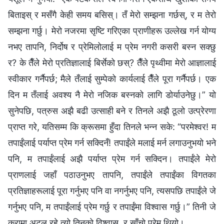
बिताइस् र मसँगै केही समय बसिस्। तँ मेरो सम्झना गर्छस्, र म तेरो
सम्झना गर्छु। मेरो नजरमा सृष्टि गरिएका प्राणीहरू उल्‍लेख गर्न योग्य
नभए तापनि, निर्दोष र प्रेमिलोलाई म प्रेम नगरी कसरी बस्न सक्छु
र? के तैँले मेरो प्रतिज्ञालाई बिर्सेको छस्? तैँले पृथ्वीमा मेरो आज्ञालाई
स्वीकार गर्नैपर्छ; मैले तँलाई सुम्पेको कार्यलाई तैँले पूरा गर्नैपर्छ। एक
दिन म तँलाई अवश्य नै मेरो नजिक बस्‍नको लागि डोर्याउनेछु।” यो
सुनेपछि, पत्रुस अझै बढी उत्साही बने र तिनले अझै ठूलो उत्प्रेरणा
प्राप्त गरे, यतिसम्म कि क्रूसमा हुँदा तिनले भन्‍न सके: “परमेश्‍वर! म
तपाईंलाई पर्याप्त प्रेम गर्न सक्दिनँ! तपाईंले मलाई मर्न लगाउनुभयो भने
पनि, म तपाईंलाई अझै पर्याप्त प्रेम गर्न सक्दिन। तपाईंले मेरो
प्राणलाई जहाँ पठाउनुभए तापनि, तपाईंले तपाईंका विगतका
प्रतिज्ञाहरूलाई पूरा गर्नुभए पनि वा नगर्नुभए पनि, त्यसपछि तपाईंले जे
गर्नुभए पनि, म तपाईंलाई प्रेम गर्छु र तपाईंमा विश्‍वास गर्छु।” तिनी जे
कुरामा अटल रहे त्यो तिनको विश्‍वास, र साँचो प्रेम थियो।