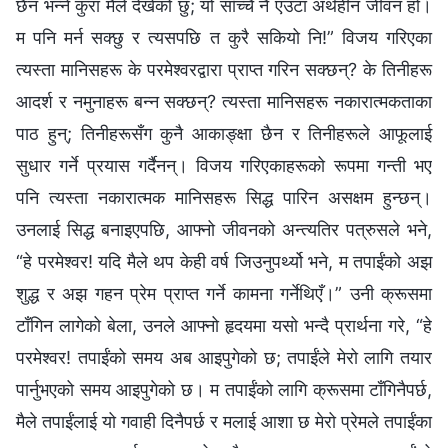
छैन भन्‍ने कुरा मैले देखेको छु; यो साँच्‍चै नै एउटा अर्थहीन जीवन हो।
म पनि मर्न सक्छु र त्यसपछि त कुरै सकियो नि!” विजय गरिएका
त्यस्ता मानिसहरू के परमेश्‍वरद्वारा प्राप्त गरिन सक्छन्? के तिनीहरू
आदर्श र नमुनाहरू बन्‍न सक्छन्? त्यस्ता मानिसहरू नकारात्मकताका
पाठ हुन्; तिनीहरूसँग कुनै आकाङ्क्षा छैन र तिनीहरूले आफूलाई
सुधार गर्ने प्रयास गर्दैनन्। विजय गरिएकाहरूको रूपमा गन्ती भए
पनि त्यस्ता नकारात्मक मानिसहरू सिद्ध पारिन असक्षम हुन्छन्।
उनलाई सिद्ध बनाइएपछि, आफ्‍नो जीवनको अन्त्यतिर पत्रुसले भने,
“हे परमेश्‍वर! यदि मैले थप केही वर्ष जिउनुपर्थ्यो भने, म तपाईंको अझ
शुद्ध र अझ गहन प्रेम प्राप्त गर्ने कामना गर्नेथिएँ।” उनी क्रूसमा
टाँगिन लागेको बेला, उनले आफ्‍नो हृदयमा यसो भन्दै प्रार्थना गरे, “हे
परमेश्‍वर! तपाईंको समय अब आइपुगेको छ; तपाईंले मेरो लागि तयार
पार्नुभएको समय आइपुगेको छ। म तपाईंको लागि क्रूसमा टाँगिनैपर्छ,
मैले तपाईंलाई यो गवाही दिनैपर्छ र मलाई आशा छ मेरो प्रेमले तपाईंका