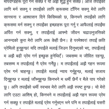
मापदण्डहरू पूरा गर्न सक्छ र यो अझै शुद्ध हुन सक्छ। आज तपाईंको
लागि मर्न सक्‍नु र तपाईंको लागि क्रूसमा टाँगिन सक्‍नु मेरो लागि
सान्त्वना र आश्‍वासन दिने किसिमको छ, किनभने तपाईंको लागि
क्रूसमा मर्न सक्‍नु र तपाईंका इच्‍छाहरू पूरा गर्नु र आफैलाई तपाईंमा
अर्पित गर्न सक्‍नु, र तपाईंलाई आफ्‍नो जीवन चढाउनुजत्तिको
आनन्दको कुरा मेरो लागि अरू केही छैन। हे परमेश्‍वर! तपाईं कति
प्रेमिलो हुनुहुन्छ! यदि तपाईंले मलाई जिउन दिनुभएको भए, तपाईंलाई
म अझै बढी प्रेम गर्न इच्‍छुक हुनेथिएँ। जबसम्‍म म जीवित रहन्छु,
तबसम्‍म म तपाईंलाई नै प्रेम गर्नेछु। म तपाईंलाई अझै गहन रूपमा
प्रेम गर्न चाहन्छु। तपाईंले मलाई न्याय गर्नुहुन्छ, मलाई सजाय
दिनुहुन्छ र मलाई जाँच्‍नुहुन्छ किनभने म धर्मी छैनँ र मैले पाप गरेको
छु। अनि तपाईंको धर्मी स्वभाव मेरो लागि अझै स्पष्ट हुन्छ। यो मेरो
लागि एउटा आशिष्‌ हो, किनभने म तपाईंलाई अझै गहन रूपमा प्रेम
गर्न सक्छु र तपाईंले मलाई प्रेम गर्नुभएन भने पनि म तपाईंलाई यसरी