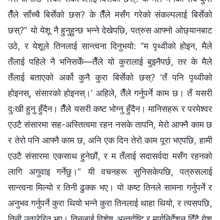
तैँले साँच्‍चै बिर्सेको छस? के तैँले मसँग गरेको संकल्पलाई बिर्सेको
छस्?” यो येशू नै हुनुहुन्छ भन्‍ने देखेपछि, पत्रुस आफ्‍नो ओछ्यानबाट
उठे, र येशूले तिनलाई सान्त्वना दिनुभयो: “म पृथ्वीको होइन, मैले
तँलाई पहिले नै भनिसकेँ—तैँले यो कुरालाई बुझ्‍नैपर्छ, तर के मैले
तँलाई बताएको अर्को कुनै कुरा बिर्सेको छस्? ‘तँ पनि पृथ्वीको
होइनस्, संसारको होइनस्।’ अहिले, तैँले गर्नुपर्ने काम छ। तँ यसरी
दुःखी हुनु हुँदैन। तैँले यसरी कष्ट भोग्‍नु हुँदैन। मानिसहरू र परमेश्‍वर
एउटै संसारमा सह-अस्तित्वमा रहन नसके तापनि, मेरो आफ्‍नै काम छ
र तेरो पनि आफ्‍नै काम छ, अनि एक दिन तेरो काम पूरा भएपछि, हामी
एउटै संसारमा एकसाथ हुनेछौं, र म तँलाई सदासर्वदा मसँग रहनको
लागि अगुवाइ गर्नेछु।” यी वचनहरू सुनिसकेपछि, पत्रुसलाई
सान्त्वना मिल्यो र तिनी ढुक्क भए। यो कष्ट तिनले सामना गर्नुपर्ने र
अनुभव गर्नुपर्ने कुरा थियो भन्‍ने कुरा तिनलाई थाहा थियो, र त्यसपछि,
तिनी उत्प्रेरित भए। तिनलाई विशेष अन्तर्दृष्टि र मार्गनिर्देशन दिँदै येशू