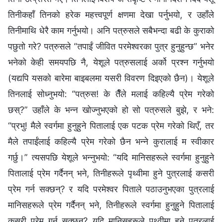
तिनीकहाँ तिनको हरेक महत्त्वपूर्ण क्षणमा देखा पर्नुभयो, र उहाँले
तिनीमाथि धेरै काम गर्नुभयो। अनि पत्रुसले सबैभन्दा बढी के कुराको
पछुतो गरे? पत्रुसले “तपाईं जीवित परमेश्‍वरका पुत्र हुनुहुन्छ” भनेर
भनेको केही समयपछि नै, येशूले पत्रुसलाई अर्को प्रश्‍न गर्नुभयो
(यद्यपि यसको बारेमा बाइबलमा यसरी विवरण दिइएको छैन)। येशूले
तिनलाई सोध्‍नुभयो: “पत्रुस! के तैँले मलाई कहिल्यै प्रेम गरेको
छस्?” उहाँले के भन्‍न खोज्‍नुभएको हो सो पत्रुसले बुझे, र भने:
“प्रभु! मैले स्वर्गमा हुनुहुने पितालाई एक पटक प्रेम गरेको थिएँ, तर
मैले तपाईंलाई कहिल्यै प्रेम गरेको छैन भन्‍ने कुरालाई म स्वीकार
गर्छु।” त्यसपछि येशूले भन्‍नुभयो: “यदि मानिसहरूले स्वर्गमा हुनुहुने
पितालाई प्रेम गर्दैनन् भने, तिनीहरूले पृथ्वीमा हुने पुत्रलाई कसरी
प्रेम गर्न सक्छन्? र यदि परमेश्‍वर पिताले पठाउनुभएका पुत्रलाई
मानिसहरूले प्रेम गर्दैनन् भने, तिनीहरूले स्वर्गमा हुनुहुने पितालाई
कसरी प्रेम गर्न सक्छन्? यदि मानिसहरूले पृथ्वीमा हुने पुत्रलाई