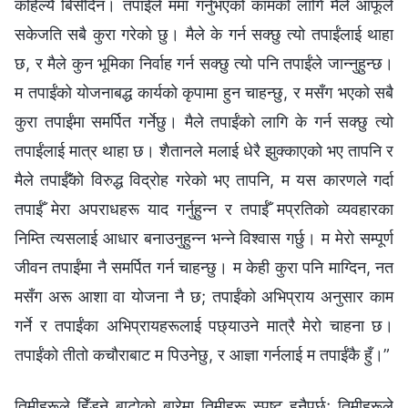
कहिल्यै बिर्सँदिन। तपाईंले ममा गर्नुभएको कामको लागि मैले आफूले
सकेजति सबै कुरा गरेको छु। मैले के गर्न सक्छु त्यो तपाईंलाई थाहा
छ, र मैले कुन भूमिका निर्वाह गर्न सक्छु त्यो पनि तपाईंले जान्‍नुहुन्छ।
म तपाईंको योजनाबद्ध कार्यको कृपामा हुन चाहन्छु, र मसँग भएको सबै
कुरा तपाईंमा समर्पित गर्नेछु। मैले तपाईंको लागि के गर्न सक्छु त्यो
तपाईंलाई मात्र थाहा छ। शैतानले मलाई धेरै झुक्‍काएको भए तापनि र
मैले तपाईँको विरुद्ध विद्रोह गरेको भए तापनि, म यस कारणले गर्दा
तपाईँ मेरा अपराधहरू याद गर्नुहुन्‍न र तपाईँ मप्रतिको व्यवहारका
निम्ति त्यसलाई आधार बनाउनुहुन्‍न भन्‍ने विश्‍वास गर्छु। म मेरो सम्पूर्ण
जीवन तपाईंमा नै समर्पित गर्न चाहन्छु। म केही कुरा पनि माग्दिन, नत
मसँग अरू आशा वा योजना नै छ; तपाईंको अभिप्राय अनुसार काम
गर्ने र तपाईंका अभिप्रायहरूलाई पछ्याउने मात्रै मेरो चाहना छ।
तपाईंको तीतो कचौराबाट म पिउनेछु, र आज्ञा गर्नलाई म तपाईंकै हुँ।”
तिमीहरूले हिँड्ने बाटोको बारेमा तिमीहरू स्पष्ट हुनैपर्छ; तिमीहरूले