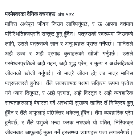
परमेश्‍वरका दैनिक वचनहरू
अंश ५२४
मानिस अर्थपूर्ण जीवन जिउन लागिपर्नुपर्छ, र ऊ आफ्‍ना वर्तमान
परिस्‍थितिहरूप्रति सन्तुष्ट हुनु हुँदैन। पत्रुसको स्वरूपमा जिउनको
लागि, उसले पत्रुसको ज्ञान र अनुभवहरू प्राप्त गर्नैपर्छ। मानिसले
अझै उच्‍च र अझै प्रगाढ कुराहरूको खोजी गर्नुपर्छ। उसले
परमेश्‍वरप्रतिको अझै गहन, अझै शुद्ध प्रेम, र मूल्य र अर्थसहितको
जीवनको खोजी गर्नुपर्छ। यो मात्रै जीवन हो; तब मात्र मानिस
पत्रुसजस्तै हुनेछ। तैँले सकारात्मक पक्षमा सक्रिय रूपमा प्रवेश
गर्न ध्यान दिनुपर्छ, र अझै प्रगाढ, अझै विस्तृत र अझै व्यवहारिक
सत्यताहरूलाई बेवास्ता गर्दै अस्थायी सुखका खातिर तँ निष्क्रिय हुनु
हुँदैन र तैँले आफूलाई पछिल्तिर धकेल्नु हुँदैन। तँमा व्यवहारिक प्रेम
हुनैपर्छ, र तैँले पशुको भन्दा फरक नभएको यो पतित, निस्फिक्र
जीवनबाट आफूलाई मुक्त गर्ने हरसम्भव उपायहरू पत्ता लगाउनैपर्छ।