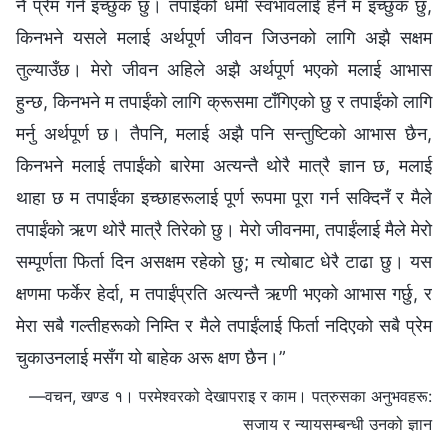
नै प्रेम गर्न इच्‍छुक छु। तपाईंको धर्मी स्वभावलाई हेर्न म इच्‍छुक छु,
किनभने यसले मलाई अर्थपूर्ण जीवन जिउनको लागि अझै सक्षम
तुल्याउँछ। मेरो जीवन अहिले अझै अर्थपूर्ण भएको मलाई आभास
हुन्छ, किनभने म तपाईंको लागि क्रूसमा टाँगिएको छु र तपाईंको लागि
मर्नु अर्थपूर्ण छ। तैपनि, मलाई अझै पनि सन्तुष्टिको आभास छैन,
किनभने मलाई तपाईंको बारेमा अत्यन्तै थोरै मात्रै ज्ञान छ, मलाई
थाहा छ म तपाईंका इच्‍छाहरूलाई पूर्ण रूपमा पूरा गर्न सक्दिनँ र मैले
तपाईंको ऋण थोरै मात्रै तिरेको छु। मेरो जीवनमा, तपाईंलाई मैले मेरो
सम्पूर्णता फिर्ता दिन असक्षम रहेको छु; म त्योबाट धेरै टाढा छु। यस
क्षणमा फर्केर हेर्दा, म तपाईंप्रति अत्यन्तै ऋणी भएको आभास गर्छु, र
मेरा सबै गल्तीहरूको निम्ति र मैले तपाईंलाई फिर्ता नदिएको सबै प्रेम
चुकाउनलाई मसँग यो बाहेक अरू क्षण छैन।”
—वचन, खण्ड १। परमेश्‍वरको देखापराइ र काम। पत्रुसका अनुभवहरू:
सजाय र न्यायसम्‍बन्धी उनको ज्ञान