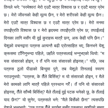
तिनले भने: “परमेश्‍वर! मेरो एउटै मात्र विश्‍वास छ र एउटै मात्र प्रेम
छ। मेरो जीवनको केही मूल्य छैन, र मेरो शरीरको केही मूल्य छैन।
मेरो एउटै मात्र विश्‍वास छ र एउटै मात्र प्रेम छ। मेरो मनमा
तपाईंप्रति विश्‍वास छ र मेरो हृदयमा तपाईंप्रति प्रेम छ; तपाईंलाई
दिनका लागि मसँग यी दुई कुराहरू मात्रै छन्, अरू केही पनि छैन।”
येशूको वचनद्वारा पत्रुस अत्यन्तै बढी प्रोत्साहित भए, किनभने येशू
क्रूसमा टाँगिनुभन्दा पहिले, उहाँले पत्रुसलाई भन्‍नुभएको थियो: “म
यस संसारको होइन, र तँ पनि यस संसारको होइनस्।” पछि, जब
पत्रुस ठूलो पीडाको बिन्दुमा पुगे, तब येशूले तिनलाई स्मरण
गराउनुभयो: “पत्रुस, के तैँले बिर्सिस्? म यो संसारको होइन, र मैले
मेरो कामको लागि मात्रै पहिले प्रस्थान गरेँ। तँ पनि यो संसारको
होइनस्, तैँले साँच्‍चै बिर्सिस्? मैले तँलाई दुई पटक भनेको छु, के तँलाई
याद छैन?” यो सुनेर, पत्रुसले भने: “मैले बिर्सेको छैन!” त्यसपछि
येशूले भन्‍नुभयो: “एक पटक तैँले स्वर्गमा मसँग एकसाथ खुशीको समय