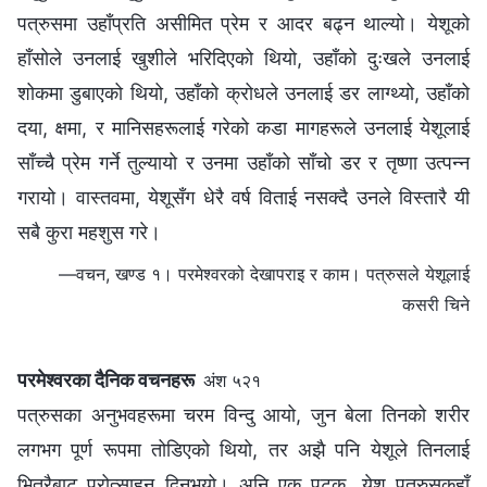
पत्रुसमा उहाँप्रति असीमित प्रेम र आदर बढ्न थाल्यो। येशूको
हाँसोले उनलाई खुशीले भरिदिएको थियो, उहाँको दुःखले उनलाई
शोकमा डुबाएको थियो, उहाँको क्रोधले उनलाई डर लाग्थ्यो, उहाँको
दया, क्षमा, र मानिसहरूलाई गरेको कडा मागहरूले उनलाई येशूलाई
साँच्चै प्रेम गर्ने तुल्यायो र उनमा उहाँको साँचो डर र तृष्णा उत्पन्न
गरायो। वास्तवमा, येशूसँग धेरै वर्ष विताई नसक्दै उनले विस्तारै यी
सबै कुरा महशुस गरे।
—वचन, खण्ड १। परमेश्‍वरको देखापराइ र काम। पत्रुसले येशूलाई
कसरी चिने
परमेश्‍वरका दैनिक वचनहरू
अंश ५२१
पत्रुसका अनुभवहरूमा चरम विन्दु आयो, जुन बेला तिनको शरीर
लगभग पूर्ण रूपमा तोडिएको थियो, तर अझै पनि येशूले तिनलाई
भित्रैबाट प्रोत्साहन दिनुभयो। अनि एक पटक, येशू पत्रुसकहाँ