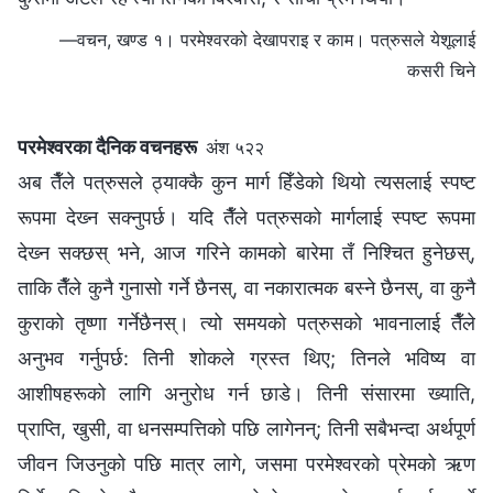
—वचन, खण्ड १। परमेश्‍वरको देखापराइ र काम। पत्रुसले येशूलाई
कसरी चिने
परमेश्‍वरका दैनिक वचनहरू
अंश ५२२
अब तैँले पत्रुसले ठ्याक्कै कुन मार्ग हिँडेको थियो त्यसलाई स्पष्ट
रूपमा देख्‍न सक्‍नुपर्छ। यदि तैँले पत्रुसको मार्गलाई स्पष्ट रूपमा
देख्‍न सक्छस् भने, आज गरिने कामको बारेमा तँ निश्‍चित हुनेछस्,
ताकि तैँले कुनै गुनासो गर्ने छैनस्, वा नकारात्मक बस्ने छैनस्, वा कुनै
कुराको तृष्णा गर्नेछैनस्। त्यो समयको पत्रुसको भावनालाई तैँले
अनुभव गर्नुपर्छ: तिनी शोकले ग्रस्त थिए; तिनले भविष्य वा
आशीषहरूको लागि अनुरोध गर्न छाडे। तिनी संसारमा ख्याति,
प्राप्ति, खुसी, वा धनसम्पत्तिको पछि लागेनन्; तिनी सबैभन्दा अर्थपूर्ण
जीवन जिउनुको पछि मात्र लागे, जसमा परमेश्‍वरको प्रेमको ऋण