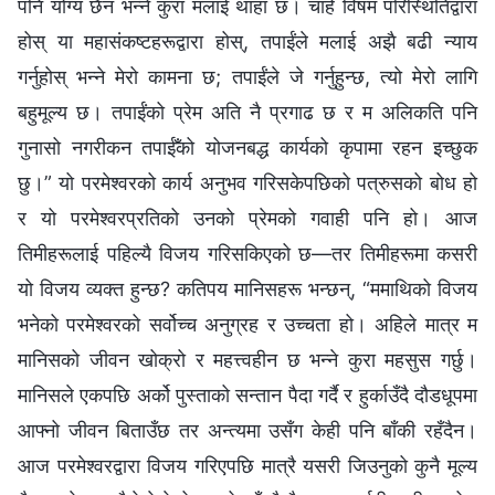
पनि योग्य छैन भन्‍ने कुरा मलाई थाहा छ। चाहे विषम परिस्थितिद्वारा
होस् या महासंकष्टहरूद्वारा होस्, तपाईंले मलाई अझै बढी न्याय
गर्नुहोस् भन्‍ने मेरो कामना छ; तपाईंले जे गर्नुहुन्छ, त्यो मेरो लागि
बहुमूल्य छ। तपाईंको प्रेम अति नै प्रगाढ छ र म अलिकति पनि
गुनासो नगरीकन तपाईँको योजनबद्ध कार्यको कृपामा रहन इच्छुक
छु।” यो परमेश्‍वरको कार्य अनुभव गरिसकेपछिको पत्रुसको बोध हो
र यो परमेश्‍वरप्रतिको उनको प्रेमको गवाही पनि हो। आज
तिमीहरूलाई पहिल्यै विजय गरिसकिएको छ—तर तिमीहरूमा कसरी
यो विजय व्यक्त हुन्छ? कतिपय मानिसहरू भन्छन्, “ममाथिको विजय
भनेको परमेश्‍वरको सर्वोच्‍च अनुग्रह र उच्‍चता हो। अहिले मात्र म
मानिसको जीवन खोक्रो र महत्त्वहीन छ भन्‍ने कुरा महसुस गर्छु।
मानिसले एकपछि अर्को पुस्ताको सन्तान पैदा गर्दै र हुर्काउँदै दौडधूपमा
आफ्‍नो जीवन बिताउँछ तर अन्त्यमा उसँग केही पनि बाँकी रहँदैन।
आज परमेश्‍वरद्वारा विजय गरिएपछि मात्रै यसरी जिउनुको कुनै मूल्य