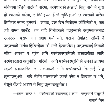
भविष्यमा हिँड्ने बाटोको बारेमा, परमेश्‍वरको इच्‍छाले सिद्ध पार्ने जे कुरा
हो त्यसको बारेमा, र तिमीहरूलाई जे सुम्पिइएको छ त्यसको बारेमा
तिमीहरू स्पष्ट हुनैपर्छ। सायद, एक दिन तिमीहरू जाँचिनेछौ र, जब
त्यो समय आउँछ, तब यदि तिमीहरूले पत्रुसको अनुभवहरूबाट
उत्प्रेरणा प्राप्त गर्न सक्षम भयौ भने, यसले तिमीहरू साँच्‍चै नै
पत्रुसको मार्गमा हिँडिरहेका छौ भन्‍ने देखाउनेछ। पत्रुसलाई तिनको
साँचो आस्था र प्रेम अनि परमेश्‍वरप्रतिको बफादारीका लागि
परमेश्‍वरद्वारा अनुमोदित गरियो। अनि परमेश्‍वरप्रतिको उनको हृदयमा
भएको इमानदारिता र आकांक्षाको लागि परमेश्‍वरले तिनलाई सिद्ध
तुल्याउनुभयो। यदि तँसँग पत्रुसको जस्तै प्रेम र विश्‍वास छ भने,
येशूले तँलाई अवश्य नै सिद्ध तुल्याउनुहुनेछ।
—वचन, खण्ड १। परमेश्‍वरको देखापराइ र काम। पत्रुसले येशूलाई
कसरी चिने