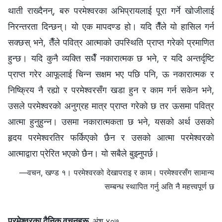
थाती राख्‍दैनन्, बरु परमेश्‍वरका अभिप्रायलाई पूरा गर्ने खोजीलाई
निरन्तरता दिन्छन्। यो एक मापदण्ड हो। यदि तैँले यो हासिल गर्न
सक्छस् भने, तैँले पवित्र आत्माको उपस्थिति प्राप्त गरेको प्रमाणित
हुन्छ। यदि कुनै व्यक्ति सधैँ नकारात्मक छ भने, र यदि अन्तर्दृष्टि
प्राप्त गरेर आफूलाई चिन्‍न सक्षम भए पछि पनि, ऊ नकारात्मक र
निष्क्रिय नै रह्यो र परमेश्‍वरसँग खडा हुन र काम गर्न सकेन भने,
उसले परमेश्‍वरको अनुग्रह मात्र प्राप्त गरेको छ तर ऊसमा पवित्र
आत्मा हुनुहुन्‍न। उसमा नकारात्मकता छ भने, यसको अर्थ उसको
हृदय परमेश्‍वरतिर फर्किएको छैन र उसको आत्मा परमेश्‍वरको
आत्माद्वारा प्रेरित भएको छैन। यो सबैले बुझ्नुपर्छ।
—वचन, खण्ड १। परमेश्‍वरको देखापराइ र काम। परमेश्‍वरसँग सामान्य
सम्बन्ध स्थापित गर्नु अति नै महत्त्वपूर्ण छ
परमेश्‍वरका दैनिक वचनहरू
अंश ४०७