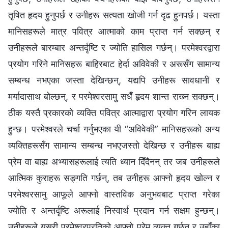
तृषित हृदय हुनुपर्छ र उनीहरू सत्यता खोजी गर्न दृढ हुनपर्छ। यस्ता
मानिसहरूले मात्र पवित्र आत्माको काम प्राप्त गर्न सक्छन् र
उनीहरूले बारम्बार अन्तर्दृष्टि र ज्योति हासिल गर्छन्। परमेश्‍वरद्वारा
प्रयोग गरिने मानिसहरू बाहिरबाट हेर्दा अविवेकी र अरूसँग सामान्य
सम्‍बन्ध नभएका जस्ता देखिन्छन्, यद्यपि उनीहरू सावधानी र
मर्यादासाथ बोल्छन्, र परमेश्‍वरसामु सधैँ हृदय शान्त राख्‍न सक्छन्।
ठीक यस्तै प्रकारको व्यक्ति पवित्र आत्माद्वारा प्रयोग गरिन लायक
हुन्छ। परमेश्‍वरले चर्चा गर्नुभएका यी “अविवेकी” मानिसहरूको अन्य
व्यक्तिहरूसँग सामान्य सम्बन्ध नभएजस्तो देखिन्छ र उनीहरू बाह्य
प्रेम वा बाह्य अभ्यासहरूलाई त्यति ध्यान दिँदैनन् तर जब उनीहरूले
आत्मिक कुराहरू सङ्गति गर्छन्, तब उनीहरू आफ्नो हृदय खोल्न र
परमेश्‍वरसामु आफूले आफ्नो वास्तविक अनुभवबाट प्राप्त गरेका
ज्योति र अन्तर्दृष्टि अरूलाई निस्वार्थ प्रदान गर्न सक्षम हुन्छन्।
उनीहरूले यसरी परमेश्‍वरप्रतिको आफ्‍नो प्रेम व्यक्त गर्छन् र उहाँका