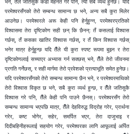
भने, तैँले जतिसुकै कडा मेहनत गरे पनि, त्यो सबै व्यर्थ हुनेछ। यदि
परमेश्‍वरसँगको तेरो सम्बन्ध सामान्य छ भने, अन्य सबै कुरा मिलेर
आउनेछ। परमेश्‍वरले अरू केही पनि हेर्नुहुन्न, परमेश्‍वरप्रतिको
विश्वासमा तेरा दृष्टिकोण सही छन् कि छैनन्: तँ कसलाई विश्‍वास
गर्छस्, तँ कसका खातिर विश्‍वास गर्छस्, र तँ किन विश्‍वास गर्छस्
भनेर मात्र हेर्नुहुन्छ यदि तैँले यी कुरा स्पष्ट रूपमा बुझ्न र तेरा
दृष्टिकोणलाई सच्याएर अभ्यास गर्न सक्छस् भने, तैँले तेरो जीवनमा
प्रगति गर्नेछस्, र सही मार्गमा तेरो प्रवेशको प्रत्याभूति समेत हुनेछ।
यदि परमेश्‍वरसँगको तेरो सम्बन्ध सामान्य छैन भने, र परमेश्‍वरमाथिको
तेरो विश्‍वास विकृत छ भने, सबै कुरा व्यर्थ हुन्छ, र तैँले जतिसुकै
विश्‍वास गरे पनि, तैँले केही पनि पाउने छैनस्। परमेश्‍वरसँग तेरो
सम्बन्ध सामान्य भएपछि मात्र, तैँले देहविरुद्ध विद्रोह गरेर, प्रार्थना
गरेर, कष्ट भोगेर, सहेर, समर्पित भएर, तेरा दाजुभाइ र
दिदीबहिनीहरूलाई सहयोग गरेर, परमेश्‍वरका लागि आफूलाई अर्पित