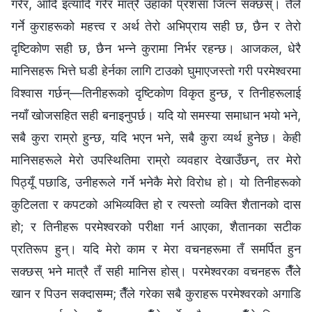
गरेर, आदि इत्यादि गरेर मात्रै उहाँको प्रशंसा जित्न सक्छस्। तैँले
गर्ने कुराहरूको महत्त्व र अर्थ तेरो अभिप्राय सही छ, छैन र तेरो
दृष्टिकोण सही छ, छैन भन्‍ने कुरामा निर्भर रहन्छ। आजकल, धेरै
मानिसहरू भित्ते घडी हेर्नका लागि टाउको घुमाएजस्तो गरी परमेश्‍वरमा
विश्‍वास गर्छन्—तिनीहरूको दृष्टिकोण विकृत हुन्छ, र तिनीहरूलाई
नयाँ खोजसहित सही बनाइनुपर्छ। यदि यो समस्या समाधान भयो भने,
सबै कुरा राम्रो हुन्छ, यदि भएन भने, सबै कुरा व्यर्थ हुनेछ। केही
मानिसहरूले मेरो उपस्थितिमा राम्रो व्यवहार देखाउँछन्, तर मेरो
पिठ्यूँ पछाडि, उनीहरूले गर्ने भनेकै मेरो विरोध हो। यो तिनीहरूको
कुटिलता र कपटको अभिव्यक्ति हो र त्यस्तो व्यक्ति शैतानको दास
हो; र तिनीहरू परमेश्‍वरको परीक्षा गर्न आएका, शैतानका सटीक
प्रतिरूप हुन्। यदि मेरो काम र मेरा वचनहरूमा तँ समर्पित हुन
सक्छस् भने मात्रै तँ सही मानिस होस्। परमेश्‍वरका वचनहरू तैँले
खान र पिउन सक्दासम्म; तैँले गरेका सबै कुराहरू परमेश्‍वरको अगाडि