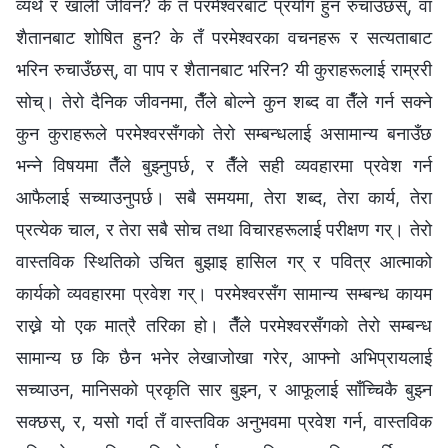
व्यर्थ र खाली जीवन? के तँ परमेश्‍वरबाट प्रयोग हुन रुचाउँछस्, वा
शैतानबाट शोषित हुन? के तँ परमेश्‍वरका वचनहरू र सत्यताबाट
भरिन रुचाउँछस्, वा पाप र शैतानबाट भरिन? यी कुराहरूलाई राम्ररी
सोच्। तेरो दैनिक जीवनमा, तैँले बोल्ने कुन शब्द वा तैँले गर्न सक्ने
कुन कुराहरूले परमेश्‍वरसँगको तेरो सम्बन्धलाई असामान्य बनाउँछ
भन्‍ने विषयमा तैँले बुझ्नुपर्छ, र तैँले सही व्यवहारमा प्रवेश गर्न
आफैलाई सच्याउनुपर्छ। सबै समयमा, तेरा शब्द, तेरा कार्य, तेरा
प्रत्येक चाल, र तेरा सबै सोच तथा विचारहरूलाई परीक्षण गर्। तेरो
वास्तविक स्थितिको उचित बुझाइ हासिल गर् र पवित्र आत्माको
कार्यको व्यवहारमा प्रवेश गर्। परमेश्‍वरसँग सामान्य सम्बन्ध कायम
राख्ने यो एक मात्रै तरिका हो। तैँले परमेश्‍वरसँगको तेरो सम्बन्ध
सामान्य छ कि छैन भनेर लेखाजोखा गरेर, आफ्नो अभिप्रायलाई
सच्याउन, मानिसको प्रकृति सार बुझ्न, र आफूलाई साँच्चिकै बुझ्न
सक्छस्, र, यसो गर्दा तँ वास्तविक अनुभवमा प्रवेश गर्न, वास्तविक