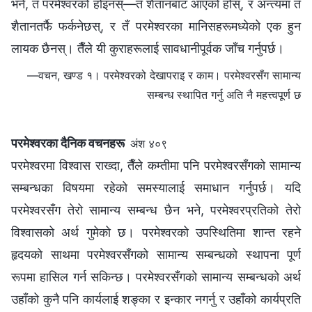
भने, तँ परमेश्‍वरको होइनस्—तँ शैतानबाट आएको होस्, र अन्त्यमा तँ
शैतानतर्फै फर्कनेछस्, र तँ परमेश्‍वरका मानिसहरूमध्येको एक हुन
लायक छैनस्। तैँले यी कुराहरूलाई सावधानीपूर्वक जाँच गर्नुपर्छ।
—वचन, खण्ड १। परमेश्‍वरको देखापराइ र काम। परमेश्‍वरसँग सामान्य
सम्बन्ध स्थापित गर्नु अति नै महत्त्वपूर्ण छ
परमेश्‍वरका दैनिक वचनहरू
अंश ४०९
परमेश्‍वरमा विश्‍वास राख्दा, तैँले कम्तीमा पनि परमेश्‍वरसँगको सामान्य
सम्बन्धका विषयमा रहेको समस्यालाई समाधान गर्नुपर्छ। यदि
परमेश्‍वरसँग तेरो सामान्य सम्बन्ध छैन भने, परमेश्‍वरप्रतिको तेरो
विश्‍वासको अर्थ गुमेको छ। परमेश्‍वरको उपस्थितिमा शान्त रहने
हृदयको साथमा परमेश्‍वरसँगको सामान्य सम्बन्धको स्थापना पूर्ण
रूपमा हासिल गर्न सकिन्छ। परमेश्‍वरसँगको सामान्य सम्बन्धको अर्थ
उहाँको कुनै पनि कार्यलाई शङ्का र इन्कार नगर्नु र उहाँको कार्यप्रति