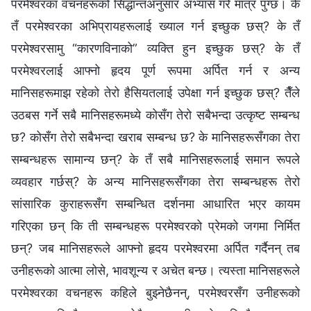
परमेश्‍वरका वचनहरूको सिद्धान्तअनुसार अभ्यास गरे मात्र पुग्छ। के
तँ परमेश्‍वरका अभिप्रायहरूलाई ख्याल गर्न इच्छुक छस्? के तँ
परमेश्‍वरसामु “कारणविनाको” व्यक्ति हुन इच्छुक छस्? के तँ
परमेश्‍वरलाई आफ्‍नो हृदय पूर्ण रूपमा अर्पित गर्न र अन्य
मानिसहरूमाझ रहेको तेरो हैसियतलाई उपेक्षा गर्न इच्छुक छस्? तैँले
उठबस गर्ने सबै मानिसहरूमध्ये कोसँग तेरो सबैभन्दा उत्कृष्ट सम्बन्ध
छ? कोसँग तेरो सबैभन्दा खराब सम्बन्ध छ? के मानिसहरूसँगका तेरा
सम्बन्धहरू सामान्य छन्? के तँ सबै मानिसहरूलाई समान रूपले
व्यवहार गर्छस्? के अन्य मानिसहरूसँगका तेरा सम्बन्धहरू तेरो
सांसारिक कुराहरूसँग सम्‍बन्धित दर्शनमा आधारित भएर कायम
गरिएका छन् कि ती सम्बन्धहरू परमेश्‍वरको प्रेमको जगमा निर्मित
छन्? जब मानिसहरूले आफ्नो हृदय परमेश्‍वरमा अर्पित गर्दैनन् तब
उनीहरूको आत्मा लोसे, भावशून्य र अचेत बन्छ। त्यस्ता मानिसहरूले
परमेश्‍वरका वचनहरू कहिले बुझ्‍नेछैनन्, परमेश्‍वरसँग उनीहरूको