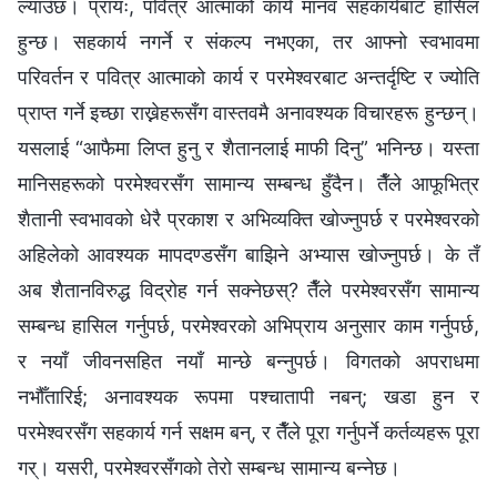
ल्याउँछ। प्रायः, पवित्र आत्माको कार्य मानव सहकार्यबाट हासिल
हुन्छ। सहकार्य नगर्ने र संकल्प नभएका, तर आफ्नो स्वभावमा
परिवर्तन र पवित्र आत्माको कार्य र परमेश्‍वरबाट अन्तर्दृष्टि र ज्योति
प्राप्‍त गर्ने इच्छा राख्नेहरूसँग वास्तवमै अनावश्यक विचारहरू हुन्छन्।
यसलाई “आफैमा लिप्‍त हुनु र शैतानलाई माफी दिनु” भनिन्छ। यस्ता
मानिसहरूको परमेश्‍वरसँग सामान्य सम्बन्ध हुँदैन। तैँले आफूभित्र
शैतानी स्वभावको धेरै प्रकाश र अभिव्यक्ति खोज्नुपर्छ र परमेश्‍वरको
अहिलेको आवश्यक मापदण्डसँग बाझिने अभ्यास खोज्नुपर्छ। के तँ
अब शैतानविरुद्ध विद्रोह गर्न सक्नेछस्? तैँले परमेश्‍वरसँग सामान्य
सम्बन्ध हासिल गर्नुपर्छ, परमेश्‍वरको अभिप्राय अनुसार काम गर्नुपर्छ,
र नयाँ जीवनसहित नयाँ मान्छे बन्नुपर्छ। विगतको अपराधमा
नभौँतारिई; अनावश्यक रूपमा पश्‍चातापी नबन्; खडा हुन र
परमेश्‍वरसँग सहकार्य गर्न सक्षम बन्, र तैँले पूरा गर्नुपर्ने कर्तव्यहरू पूरा
गर्। यसरी, परमेश्‍वरसँगको तेरो सम्बन्ध सामान्य बन्नेछ।