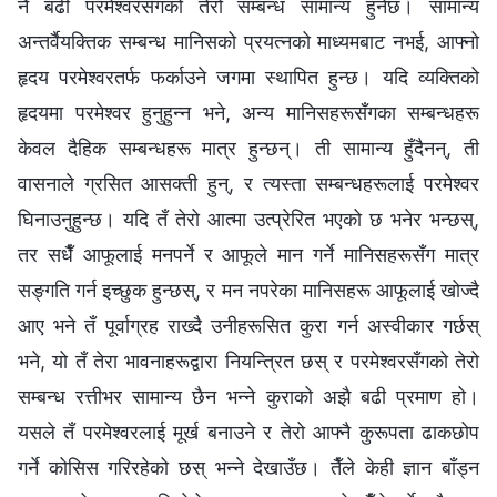
नै बढी परमेश्‍वरसँगको तेरो सम्बन्ध सामान्य हुनेछ। सामान्य
अन्तर्वैयक्तिक सम्बन्ध मानिसको प्रयत्नको माध्यमबाट नभई, आफ्नो
हृदय परमेश्‍वरतर्फ फर्काउने जगमा स्थापित हुन्छ। यदि व्यक्तिको
हृदयमा परमेश्‍वर हुनुहुन्‍न भने, अन्य मानिसहरूसँगका सम्बन्धहरू
केवल दैहिक सम्बन्धहरू मात्र हुन्छन्। ती सामान्य हुँदैनन्, ती
वासनाले ग्रसित आसक्ती हुन्, र त्यस्ता सम्बन्धहरूलाई परमेश्‍वर
घिनाउनुहुन्छ। यदि तँ तेरो आत्मा उत्प्रेरित भएको छ भनेर भन्छस्,
तर सधैँ आफूलाई मनपर्ने र आफूले मान गर्ने मानिसहरूसँग मात्र
सङ्गति गर्न इच्छुक हुन्छस्, र मन नपरेका मानिसहरू आफूलाई खोज्‍दै
आए भने तँ पूर्वाग्रह राख्दै उनीहरूसित कुरा गर्न अस्वीकार गर्छस्
भने, यो तँ तेरा भावनाहरूद्वारा नियन्त्रित छस् र परमेश्‍वरसँगको तेरो
सम्बन्ध रत्तीभर सामान्य छैन भन्‍ने कुराको अझै बढी प्रमाण हो।
यसले तँ परमेश्‍वरलाई मूर्ख बनाउने र तेरो आफ्नै कुरूपता ढाकछोप
गर्ने कोसिस गरिरहेको छस् भन्‍ने देखाउँछ। तैँले केही ज्ञान बाँड्न