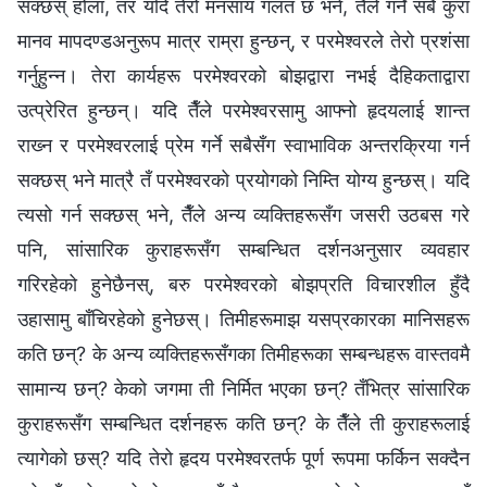
सक्‍छस् होला, तर यदि तेरो मनसाय गलत छ भने, तैँले गर्ने सबै कुरा
मानव मापदण्डअनुरूप मात्र राम्रा हुन्छन्, र परमेश्‍वरले तेरो प्रशंसा
गर्नुहुन्‍न। तेरा कार्यहरू परमेश्‍वरको बोझद्वारा नभई दैहिकताद्वारा
उत्प्रेरित हुन्छन्। यदि तैँले परमेश्‍वरसामु आफ्‍नो हृदयलाई शान्त
राख्‍न र परमेश्‍वरलाई प्रेम गर्ने सबैसँग स्वाभाविक अन्तरक्रिया गर्न
सक्छस् भने मात्रै तँ परमेश्‍वरको प्रयोगको निम्ति योग्य हुन्छस्। यदि
त्यसो गर्न सक्छस् भने, तैँले अन्य व्यक्तिहरूसँग जसरी उठबस गरे
पनि, सांसारिक कुराहरूसँग सम्‍बन्धित दर्शनअनुसार व्यवहार
गरिरहेको हुनेछैनस्, बरु परमेश्‍वरको बोझप्रति विचारशील हुँदै
उहासामु बाँचिरहेको हुनेछस्। तिमीहरूमाझ यसप्रकारका मानिसहरू
कति छन्? के अन्य व्यक्तिहरूसँगका तिमीहरूका सम्बन्धहरू वास्तवमै
सामान्य छन्? केको जगमा ती निर्मित भएका छन्? तँभित्र सांसारिक
कुराहरूसँग सम्‍बन्धित दर्शनहरू कति छन्? के तैँले ती कुराहरूलाई
त्यागेको छस्? यदि तेरो हृदय परमेश्‍वरतर्फ पूर्ण रूपमा फर्किन सक्दैन