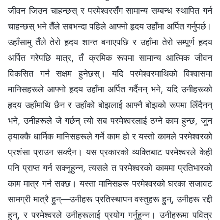
जीवन जिउन चाहन्छस् र परमेश्‍वरसँग सामान्य सम्बन्ध स्थापित गर्न
चाहन्छस् भने तैँले सबभन्दा पहिले आफ्‍नो हृदय उहाँमा अर्पित गर्नुपर्छ।
उहाँसामु तैँले तेरो हृदय शान्त बनाएपछि र उहाँमा तेरो सम्पूर्ण हृदय
अर्पित गरेपछि मात्र, तँ क्रमिक रूपमा सामान्य आत्मिक जीवन
विकसित गर्न सक्षम हुनेछस्। यदि परमेश्‍वरमाथिको विश्‍वासमा
मानिसहरूले आफ्नो हृदय उहाँमा अर्पित गर्दैनन् भने, यदि उनीहरूको
हृदय उहाँमाथि छैन र उहाँको बोझलाई आफ्नै बोझको रूपमा लिँदैनन्
भने, उनीहरूले जे गर्छन् त्यो सब परमेश्‍वरलाई ठग्‍ने काम हुन्छ, जुन
ठ्याक्‍कै धार्मिक मानिसहरूले गर्ने काम हो र यस्तो कामले परमेश्‍वरको
प्रशंसा प्राउन सक्दैन। यस प्रकारको व्यक्तिबाट परमेश्‍वरले केही
पनि प्राप्त गर्न सक्‍नुहुन्‍न, त्यसले त परमेश्‍वरको काममा प्रतिभारको
काम मात्र गर्न सक्छ। यस्ता मानिसहरू परमेश्‍वरको घरका सजावट
सामग्री मात्रै हुन्—उनीहरू प्रतिस्थापन वस्तुहरू हुन्, उनीहरू रद्दी
हुन्, र परमेश्‍वरले उनीहरूलाई प्रयोग गर्नुहुन्‍न। उनीहरूमा पवित्र