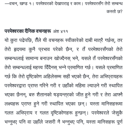
—वचन, खण्ड १। परमेश्‍वरको देखापराइ र काम। परमेश्‍वरसँग तेरो सम्बन्ध
कस्तो छ?
परमेश्‍वरका दैनिक वचनहरू
अंश ४११
यो कुरा पढेपछि, तैँले यी वचनहरू स्वीकारेको दाबी मात्रै गर्छस्, तर
तेरो हृदयमा कुनै प्रभाव परेको छैन, र तँ परमेश्‍वरसँगको तेरो
सम्बन्धलाई सामान्य बनाउन खोज्दैनस् भने, यसले तँ परमेश्‍वरसँगको
तेरो सम्बन्धलाई महत्त्व दिँदैनस् भन्‍ने प्रमाणित गर्छ। यसले प्रमाणित
गर्छ कि तेरो दृष्टिकोण अहिलेसम्म सही भएको छैन, तेरा अभिप्रायहरू
परमेश्‍वरद्वारा प्राप्‍त गरिने गरी र उहाँको महिमा ल्याउने गरी स्थापित
भएका छैनन्, बरु शैतानको षड्यन्त्रको जीत हुने गरी र तेरा आफ्नै
लक्ष्यहरू प्राप्‍त हुने गरी स्थापित भएका छन्। यस्ता मानिसहरूमा
गलत अभिप्राय र गलत दृष्टिकोणहरू हुन्छन्। परमेश्‍वरले जेसुकै
भन्नुभए पनि वा उहाँले जसरी नै भन्नुभए पनि, यस्ता मानिसहरू पूर्ण