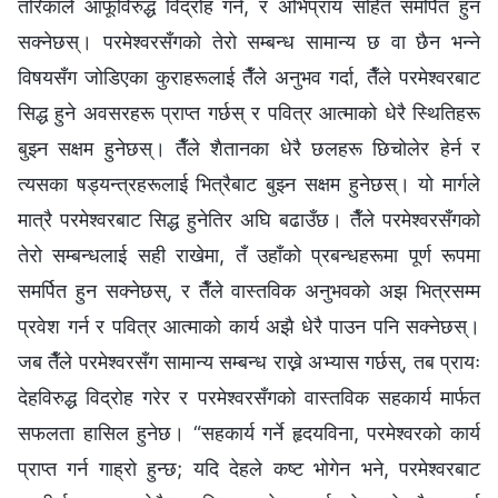
तरिकाले आफूविरुद्ध विद्रोह गर्न, र अभिप्राय सहित समर्पित हुन
सक्नेछस्। परमेश्‍वरसँगको तेरो सम्बन्ध सामान्य छ वा छैन भन्‍ने
विषयसँग जोडिएका कुराहरूलाई तैँले अनुभव गर्दा, तैँले परमेश्‍वरबाट
सिद्ध हुने अवसरहरू प्राप्‍त गर्छस् र पवित्र आत्माको धेरै स्थितिहरू
बुझ्न सक्षम हुनेछस्। तैँले शैतानका धेरै छलहरू छिचोलेर हेर्न र
त्यसका षड्यन्त्रहरूलाई भित्रैबाट बुझ्न सक्षम हुनेछस्। यो मार्गले
मात्रै परमेश्‍वरबाट सिद्ध हुनेतिर अघि बढाउँछ। तैँले परमेश्‍वरसँगको
तेरो सम्बन्धलाई सही राखेमा, तँ उहाँको प्रबन्धहरूमा पूर्ण रूपमा
समर्पित हुन सक्नेछस्, र तैँले वास्तविक अनुभवको अझ भित्रसम्म
प्रवेश गर्न र पवित्र आत्माको कार्य अझै धेरै पाउन पनि सक्नेछस्।
जब तैँले परमेश्‍वरसँग सामान्य सम्बन्ध राख्ने अभ्यास गर्छस्, तब प्रायः
देहविरुद्ध विद्रोह गरेर र परमेश्‍वरसँगको वास्तविक सहकार्य मार्फत
सफलता हासिल हुनेछ। “सहकार्य गर्ने हृदयविना, परमेश्‍वरको कार्य
प्राप्‍त गर्न गाह्रो हुन्छ; यदि देहले कष्ट भोगेन भने, परमेश्‍वरबाट