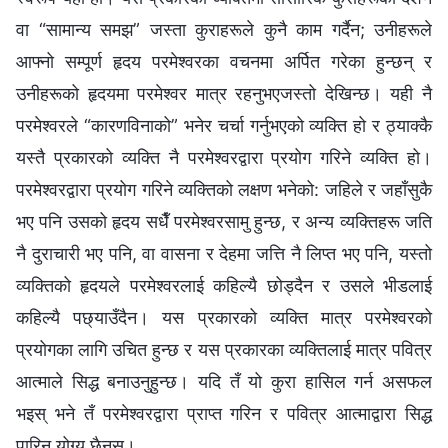
वा “सामान्य समझ” जस्ता कुराहरूले कुनै काम गर्दैन; उनीहरूले
आफ्नो सम्पूर्ण हृदय परमेश्‍वरका वचनमा अर्पित गरेका हुन्छन् र
उनीहरूको हृदयमा परमेश्‍वर मात्र रहनुभएजस्तो देखिन्छ। यही नै
परमेश्‍वरले “कारणविनाको” भनेर चर्चा गर्नुभएको व्यक्ति हो र ठ्याक्‍कै
यस्तै प्रकारको व्यक्ति नै परमेश्‍वरद्वारा प्रयोग गरिने व्यक्ति हो।
परमेश्‍वरद्वारा प्रयोग गरिने व्यक्तिको लक्षण भनेको: जहिले र जहाँसुकै
भए पनि उसको हृदय सधैँ परमेश्‍वरसामु हुन्छ, र अन्य व्यक्तिहरू जति
नै दुराचारी भए पनि, वा वासना र देहमा जत्ति नै लिप्त भए पनि, यस्तो
व्यक्तिको हृदयले परमेश्‍वरलाई कहिल्यै छोड्दैन र उसले भीडलाई
कहिल्यै पछ्याउँदैन। यस प्रकारको व्यक्ति मात्र परमेश्‍वरको
प्रयोगका लागि उचित हुन्छ र यस प्रकारका व्यक्तिलाई मात्र पवित्र
आत्माले सिद्ध बनाउनुहुन्छ। यदि तँ यो कुरा हासिल गर्न असफल
भइस् भने तँ परमेश्‍वरद्वारा प्राप्त गरिन र पवित्र आत्माद्वारा सिद्ध
पारिन योग्य छैनस्।