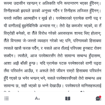
रूपमा उदासीन रहन्छन् र अलिकति पनि रूपान्तरण भएका हुँदैनन्।
तिनीहरूको हृदयले डरको अनुभव गर्दैन र तिनीहरू लज्जित हुँदैनन्।
यस्तो व्यक्ति आत्माहीन र मूर्ख हो। परमेश्‍वरको प्रत्येक वाणी पढ् र
यी वाणीलाई बुझ्नेबित्तिकै अभ्यास गर्। तेरो देह कमजोर भएको, वा तँ
विद्रोही बनेको, वा तैँले विरोध गरेको अवसरहरू शायद थिए होलान्;
तैँले विगतमा जे-जस्तो व्यवहार गरेको भए पनि, परिणामको हिसाबमा
त्यसले खासै फरक पर्दैन, र यसले आज तँलाई परिपक्व हुनबाट रोक्न
सक्दैन। त्यसैले, आज परमेश्‍वरसँग तेरो सामान्य सम्बन्ध हुँदासम्म,
आशा अझै बाँकी हुन्छ। यदि प्रत्येक पटक परमेश्‍वरको वाणी पढ्दा
तँमा परिवर्तन आउँछ, र अरूले तेरो जीवन राम्रो हिसाबमा परिवर्तन
हुँदै गएको छ भनेर भन्छन् भने, यसले परमेश्‍वरसँगको तेरो सम्बन्ध अब
सामान्य छ, सही भएको छ भन्‍ने देखाउँछ। परमेश्‍वरले मानिसहरूलाई
तिनीहरूको अपराधको आधारमा व्यवहार गर्नुहुन्न। तैँले एक पटक
बुझेपछि र सचेत भएपछि, तैँले विद्रोह वा विरोध गर्ने काम बन्द