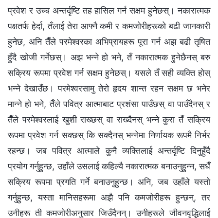
प्रवेश र उच्‍च अन्तर्दृष्टि तह हासिल गर्न सक्षम हुनेछस्। नकारात्मक
पक्षतर्फ हेर्दा, तँलाई तेरा आफ्नै कमी र कमजोरीहरूको बढी जानकारी
हुनेछ, अनि तैँले परमेश्‍वरका अभिप्रायहरू पूरा गर्न अझ बढी तृषित
हुँदै खोजी गर्नेछस्। अझ भन्‍ने हो भने, तँ नकारात्मक हुनेछैनस् बरु
सक्रिय रूपमा प्रवेश गर्न सक्षम हुनेछस्। यसले तँ सही व्यक्ति होस्
भन्‍ने देखाउँछ। परमेश्‍वरसामु तेरो हृदय शान्त रहन सक्षम छ भनेर
मान्‍ने हो भने, तैँले पवित्र आत्माबाट प्रशंसा पाउँछस् वा पाउँदैनस् र
तैँले परमेश्‍वरलाई खुशी राख्छस् वा राख्दैनस् भन्‍ने कुरा तँ सक्रिय
रूपमा प्रवेश गर्न सक्छस् कि सक्दैनस् भन्‍नेमा निर्णायक रूपमै निर्भर
रहन्छ। जब पवित्र आत्माले कुनै व्यक्तिलाई अन्तर्दृष्टि दिनुहुँदै
प्रयोग गर्नुहुन्छ, उहाँले उसलाई कहिल्यै नकारात्मक बनाउनुहुन्‍न, सधैँ
सक्रिय रूपमा प्रगति गर्ने बनाउनुहुन्छ। अनि, जब उहाँले यस्तो
गर्नुहुन्छ, यस्ता मानिसहरूमा अझै पनि कमजोरीहरू हुन्छन्, तर
उनीहरू ती कमजोरीअनुसार जिउँदैनन्। उनीहरूले जीवनवृद्धिलाई