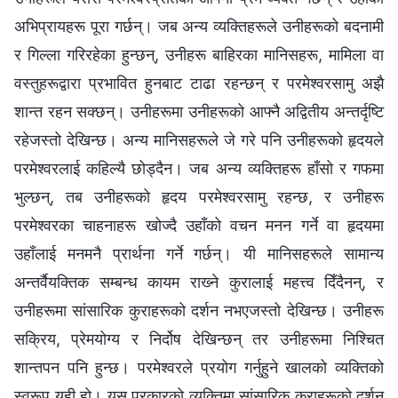
अभिप्रायहरू पूरा गर्छन्। जब अन्य व्यक्तिहरूले उनीहरूको बदनामी
र गिल्ला गरिरहेका हुन्छन्, उनीहरू बाहिरका मानिसहरू, मामिला वा
वस्तुहरूद्वारा प्रभावित हुनबाट टाढा रहन्छन् र परमेश्‍वरसामु अझै
शान्त रहन सक्छन्। उनीहरूमा उनीहरूको आफ्नै अद्वितीय अन्तर्दृष्टि
रहेजस्तो देखिन्छ। अन्य मानिसहरूले जे गरे पनि उनीहरूको हृदयले
परमेश्‍वरलाई कहिल्यै छोड्दैन। जब अन्य व्यक्तिहरू हाँसो र गफमा
भुल्छन्, तब उनीहरूको हृदय परमेश्‍वरसामु रहन्छ, र उनीहरू
परमेश्‍वरका चाहनाहरू खोज्दै उहाँको वचन मनन गर्ने वा हृदयमा
उहाँलाई मनमनै प्रार्थना गर्ने गर्छन्। यी मानिसहरूले सामान्य
अन्तर्वैयक्तिक सम्बन्ध कायम राख्‍ने कुरालाई महत्त्व दिँदैनन्, र
उनीहरूमा सांसारिक कुराहरूको दर्शन नभएजस्तो देखिन्छ। उनीहरू
सक्रिय, प्रेमयोग्य र निर्दोष देखिन्छन् तर उनीहरूमा निश्‍चित
शान्तपन पनि हुन्छ। परमेश्‍वरले प्रयोग गर्नुहुने खालको व्यक्तिको
स्वरूप यही हो। यस प्रकारको व्यक्तिमा सांसारिक कुराहरूको दर्शन