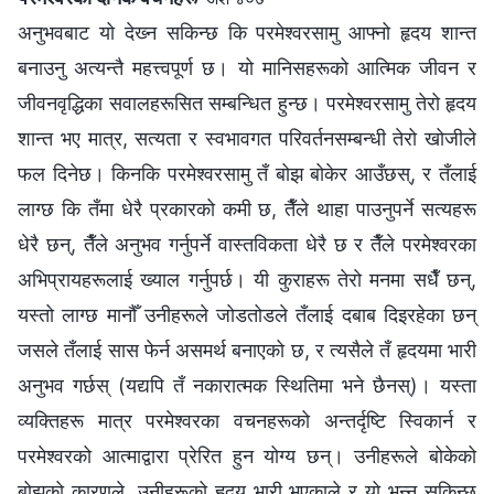
अनुभवबाट यो देख्‍न सकिन्छ कि परमेश्‍वरसामु आफ्नो हृदय शान्त
बनाउनु अत्यन्तै महत्त्वपूर्ण छ। यो मानिसहरूको आत्मिक जीवन र
जीवनवृद्धिका सवालहरूसित सम्बन्धित हुन्छ। परमेश्‍वरसामु तेरो हृदय
शान्त भए मात्र, सत्यता र स्वभावगत परिवर्तनसम्बन्धी तेरो खोजीले
फल दिनेछ। किनकि परमेश्‍वरसामु तँ बोझ बोकेर आउँछस्, र तँलाई
लाग्छ कि तँमा धेरै प्रकारको कमी छ, तैँले थाहा पाउनुपर्ने सत्यहरू
धेरै छन्, तैँले अनुभव गर्नुपर्ने वास्तविकता धेरै छ र तैँले परमेश्‍वरका
अभिप्रायहरूलाई ख्याल गर्नुपर्छ। यी कुराहरू तेरो मनमा सधैँ छन्,
यस्तो लाग्छ मानौँ उनीहरूले जोडतोडले तँलाई दबाब दिइरहेका छन्
जसले तँलाई सास फेर्न असमर्थ बनाएको छ, र त्यसैले तँ हृदयमा भारी
अनुभव गर्छस् (यद्यपि तँ नकारात्मक स्थितिमा भने छैनस्)। यस्ता
व्यक्तिहरू मात्र परमेश्‍वरका वचनहरूको अन्तर्दृष्टि स्विकार्न र
परमेश्‍वरको आत्माद्वारा प्रेरित हुन योग्य छन्। उनीहरूले बोकेको
बोझको कारणले, उनीहरूको हृदय भारी भएकाले र यो भन्‍न सकिन्छ