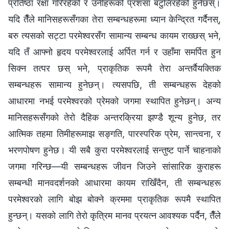
प्रतिष्ठा रक्षा गरिरहेको र उनीहरूको प्रशंसा बटुलिरहेको हुनेछस्।
यदि तैँले मानिसहरूसँगका तेरा सम्बन्धहरूमा ध्यान केन्द्रित गर्दैनस्,
बरु त्यसको सट्टा परमेश्‍वरसँग सामान्य सम्बन्ध कायम राख्छस् भने,
यदि तँ आफ्नो हृदय परमेश्‍वरलाई अर्पित गर्न र उहाँमा समर्पित हुन
सिक्‍न तत्पर छस् भने, प्राकृतिक रूपमै तेरा अन्तर्वैयक्तिक
सम्बन्धहरू सामान्य हुनेछन्। त्यसपछि, ती सम्बन्धहरू देहको
आधारमा नभई परमेश्‍वरको प्रेमको जगमा स्थापित हुनेछन्। अन्य
मानिसहरूसँगको तेरो दैहिक अन्तरक्रिया झण्डै शून्य हुनेछ, तर
आत्मिक तहमा तिमीहरूमाझ सङ्गति, पारस्परिक प्रेम, सान्त्वना, र
भरणपोषण हुनेछ। यी सबै कुरा परमेश्‍वरलाई सन्तुष्ट पार्ने चाहनाको
जगमा गरिन्छ—यी सम्बन्धहरू जीवन जिउने सांसारिक कुराहरू
सम्‍बन्धी मानवदर्शनको आधारमा कायम राखिँदैन, ती सम्बन्धहरू
परमेश्‍वरको लागि बोझ बोक्‍ने क्रममा प्राकृतिक रूपमै स्थापित
हुन्छन्। यसको लागि तेरो कृत्रिम मानव प्रयत्न आवश्यक पर्दैन, तैँले