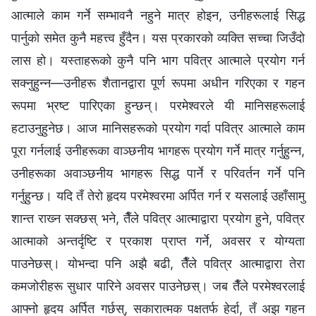
आत्माले काम गर्ने सम्भावनै नहुने मात्र होइन, उनीहरूलाई सिद्ध
पार्नुको समेत कुनै महत्त्व हुँदैन। यस प्रकारको व्यक्ति सच्‍चा जिउँदो
लास हो। यस्ताहरूको कुनै पनि भाग पवित्र आत्माले प्रयोग गर्न
सक्‍नुहुन्‍न—उनीहरू शैतानद्वारा पूर्ण रूपमा अधीन गरिएका र गहन
रूपमा भ्रष्ट पारिएका हुन्छन्। परमेश्‍वरले यी मानिसहरूलाई
हटाउनुहुनेछ। आज मानिसहरूको प्रयोग गर्दा पवित्र आत्माले काम
पूरा गर्नलाई उनीहरूका वाञ्छनीय भागहरू प्रयोग गर्ने मात्र गर्नुहुन्‍न,
उनीहरूका अवाञ्छनीय भागहरू सिद्ध पार्ने र परिवर्तन गर्ने पनि
गर्नुहुन्छ। यदि तँ तेरो हृदय परमेश्‍वरमा अर्पित गर्न र यसलाई उहाँसामु
शान्त राख्‍न सक्छस् भने, तैँले पवित्र आत्माद्वारा प्रयोग हुने, पवित्र
आत्माको अन्तर्दृष्टि र प्रकाश प्राप्त गर्ने, अवसर र योग्यता
पाउनेछस्। योभन्दा पनि अझै बढी, तैँले पवित्र आत्माद्वारा तेरा
कमजोरीहरू सुधार पारिने अवसर पाउनेछस्। जब तैँले परमेश्‍वरलाई
आफ्‍नो हृदय अर्पित गर्छस्, सकारात्मक पक्षतर्फ हेर्दा, तँ अझ गहन