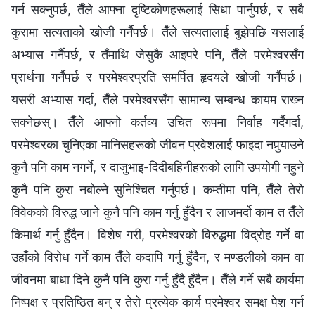
गर्न सक्‍नुपर्छ, तैँले आफ्‍ना दृष्टिकोणहरूलाई सिधा पार्नुपर्छ, र सबै
कुरामा सत्यताको खोजी गर्नैपर्छ। तैँले सत्यतालाई बुझेपछि यसलाई
अभ्यास गर्नैपर्छ, र तँमाथि जेसुकै आइपरे पनि, तैँले परमेश्‍वरसँग
प्रार्थना गर्नैपर्छ र परमेश्‍वरप्रति समर्पित हृदयले खोजी गर्नैपर्छ।
यसरी अभ्यास गर्दा, तैँले परमेश्‍वरसँग सामान्य सम्‍बन्ध कायम राख्‍न
सक्‍नेछस्। तैँले आफ्‍नो कर्तव्य उचित रूपमा निर्वाह गर्दैगर्दा,
परमेश्‍वरका चुनिएका मानिसहरूको जीवन प्रवेशलाई फाइदा नपुर्‍याउने
कुनै पनि काम नगर्ने, र दाजुभाइ-दिदीबहिनीहरूको लागि उपयोगी नहुने
कुनै पनि कुरा नबोल्ने सुनिश्‍चित गर्नुपर्छ। कम्तीमा पनि, तैँले तेरो
विवेकको विरुद्ध जाने कुनै पनि काम गर्नु हुँदैन र लाजमर्दो काम त तैँले
किमार्थ गर्नु हुँदैन। विशेष गरी, परमेश्‍वरको विरुद्धमा विद्रोह गर्ने वा
उहाँको विरोध गर्ने काम तैँले कदापि गर्नु हुँदैन, र मण्डलीको काम वा
जीवनमा बाधा दिने कुनै पनि कुरा गर्नु हुँदै हुँदैन। तैँले गर्ने सबै कार्यमा
निष्पक्ष र प्रतिष्ठित बन् र तेरो प्रत्येक कार्य परमेश्‍वर समक्ष पेश गर्न