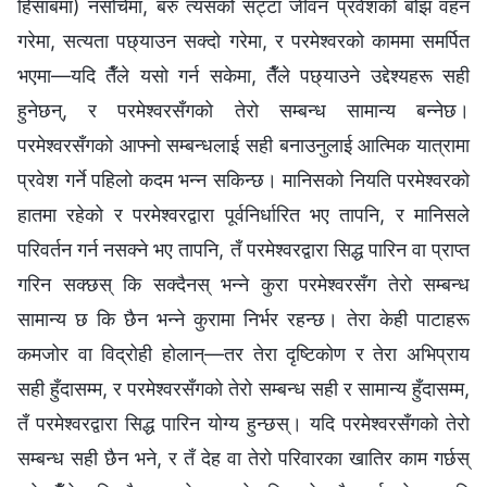
हिसाबमा) नसोचेमा, बरु त्यसको सट्टा जीवन प्रवेशको बोझ वहन
गरेमा, सत्यता पछ्याउन सक्दो गरेमा, र परमेश्‍वरको काममा समर्पित
भएमा—यदि तैँले यसो गर्न सकेमा, तैँले पछ्याउने उद्देश्यहरू सही
हुनेछन्, र परमेश्‍वरसँगको तेरो सम्बन्ध सामान्य बन्नेछ।
परमेश्‍वरसँगको आफ्नो सम्बन्धलाई सही बनाउनुलाई आत्मिक यात्रामा
प्रवेश गर्ने पहिलो कदम भन्न सकिन्छ। मानिसको नियति परमेश्‍वरको
हातमा रहेको र परमेश्‍वरद्वारा पूर्वनिर्धारित भए तापनि, र मानिसले
परिवर्तन गर्न नसक्ने भए तापनि, तँ परमेश्‍वरद्वारा सिद्ध पारिन वा प्राप्‍त
गरिन सक्छस् कि सक्दैनस् भन्ने कुरा परमेश्‍वरसँग तेरो सम्बन्ध
सामान्य छ कि छैन भन्‍ने कुरामा निर्भर रहन्छ। तेरा केही पाटाहरू
कमजोर वा विद्रोही होलान्—तर तेरा दृष्टिकोण र तेरा अभिप्राय
सही हुँदासम्म, र परमेश्‍वरसँगको तेरो सम्बन्ध सही र सामान्य हुँदासम्म,
तँ परमेश्‍वरद्वारा सिद्ध पारिन योग्य हुन्छस्। यदि परमेश्‍वरसँगको तेरो
सम्बन्ध सही छैन भने, र तँ देह वा तेरो परिवारका खातिर काम गर्छस्