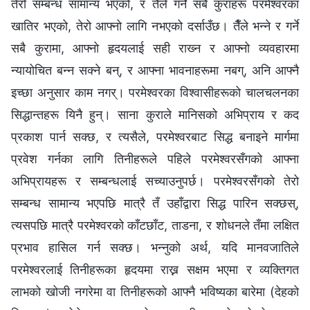
तेरो सम्बन्ध सामान्य भएको, र तैँले गर्ने सबै कुराहरू परमेश्‍वरका
खातिर भएको, तेरो आफ्नो लागि नभएको दर्साउँछ। तैँले भन्‍ने र गर्ने
सबै कुरामा, आफ्‍नो हृदयलाई सही राख्‍न र आफ्‍नो व्यवहारमा
न्यायोचित बन्‍न सक्‍ने बन्, र आफ्‍ना भावनाहरूमा नबग्, अनि आफ्‍नै
इच्‍छा अनुसार काम नगर्। परमेश्‍वरका विश्‍वासीहरूको चालचलनका
सिद्धान्तहरू यिनै हुन्। साना कुराले मानिसको अभिप्राय र कद
प्रकाश पार्न सक्छ, र त्यसैले, परमेश्‍वरबाट सिद्ध बनाइने मार्गमा
प्रवेश गर्नका लागि तिनीहरूले पहिले परमेश्‍वरसँगको आफ्ना
अभिप्रायहरू र सम्बन्धलाई सच्याउनुपर्छ। परमेश्‍वरसँगको तेरो
सम्बन्ध सामान्य भएपछि मात्रै तँ उहाँद्वारा सिद्ध पारिन सक्छस्,
त्यसपछि मात्रै परमेश्‍वरको काँटछाँट, ताडना, र शोधनले तँमा लक्षित
प्रभाव हासिल गर्न सक्छ। भन्नुको अर्थ, यदि मानवजातिले
परमेश्‍वरलाई तिनीहरूका हृदयमा राख्न सक्षम भएमा र व्यक्तिगत
लाभको खोजी नगरेमा वा तिनीहरूको आफ्नै भविष्यका बारेमा (देहको