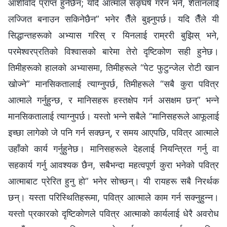
आशीर्वाद प्राप्त हुनेछैन; यदि आत्माले सङ्घर्ष गरेन भने, शैतानलाई
लज्जित बनाउन सकिनेछैन” भनेर तैँले बुझ्नुपर्छ। यदि तैँले यी
सिद्धान्तहरूको अभ्यास गरिस् र यिनलाई राम्ररी बुझिस् भने,
परमेश्‍वरप्रतिको विश्‍वासको बारेमा तेरो दृष्टिकोण सही हुनेछ।
तिमीहरूको हालको अभ्यासमा, तिमीहरूले “पेट फुटुन्जेल रोटी खान
खोज्ने” मानसिकतालाई त्याग्नुपर्छ, तिमीहरूले “सबै कुरा पवित्र
आत्माले गर्नुहुन्छ, र मानिसहरू हस्तक्षेप गर्न असक्षम छन्” भन्‍ने
मानसिकतालाई त्याग्नुपर्छ। यस्तो भन्‍ने सबैले “मानिसहरूले आफूलाई
इच्छा लागेको जे पनि गर्न सक्छन्, र समय आएपछि, पवित्र आत्माले
उहाँको कार्य गर्नुहुनेछ। मानिसहरूले देहलाई नियन्त्रित गर्नु वा
सहकार्य गर्नु आवश्यक छैन, सबैभन्दा महत्वपूर्ण कुरा भनेको पवित्र
आत्माबाट प्रेरित हुनु हो” भनेर सोच्छन्। यी रायहरू सबै निरर्थक
छन्। यस्ता परिस्थितिहरूमा, पवित्र आत्माले काम गर्न सक्नुहुन्न।
यस्तो प्रकारको दृष्टिकोणले पवित्र आत्माको कार्यलाई धेरै अवरोध