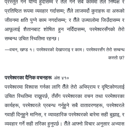
प्रस्तुत गर्न योग्य हुँदासम्म र तैँले गर्ने सबै काममा तैँले निष्पक्ष र
प्रतिष्ठित रूपमा व्यवहार गर्दासम्म; तैँले लाजमर्दो कुराहरू वा अरूको
जीवनमा क्षति पुग्ने काम नगर्दासम्म; र तैँले उज्यालोमा जिउँदासम्म र
आफूलाई शैतानबाट शोषित हुन नदिँदासम्म, परमेश्‍वरसँगको तेरो
सम्बन्ध उचित स्थितिमा रहन्छ।
—वचन, खण्ड १। परमेश्‍वरको देखापराइ र काम। परमेश्‍वरसँग तेरो सम्बन्ध
कस्तो छ?
परमेश्‍वरका दैनिक वचनहरू
अंश ४१०
परमेश्‍वरमा विश्‍वास गर्नका लागि तैँले तेरो अभिप्राय र दृष्टिकोणलाई
उचित स्थितिमा राख्नुपर्छ, तँसँग परमेश्‍वरका वचन तथा परमेश्‍वरका
कार्यहरू, परमेश्‍वरले प्रबन्ध गर्नुहुने सबै वातावरणहरू, परमेश्‍वरले
गवाही दिनुहुने मानिस, र व्यावहारिक परमेश्‍वरको बारेमा सही बुझाइ, र
व्यवहार गर्ने सही तरिका हुनुपर्छ। तैँले आफ्नो विचार अनुसार अभ्यास