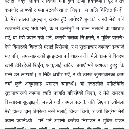
मलाई निद्रा लागेन र दिनमा ममा कुनै ऊर्जा हुँदैनथ्यो। पूरै शरीर
कमजोर लाग्थ्यो र ममा पटक्कै तागत थिएन। म अलि चिन्तित थिएँ।
के मेरो हालत झन्-झन् खराब हुँदै जानेछ? बुबाको जस्तै मेरो पनि
रक्तनली बन्द भयो भने, के म ढल्नेछु? म चल्न नसक्ने वा पक्षघात
भएँ, वा मेरो ज्यान गयो भने, कसरी कर्तव्य निभाउने, र मुक्ति पाउने?
मेरो बिमारको चिन्ताले मलाई पिरोल्यो, र म सुसमाचार कामका इन्चार्ज
भए पनि, समस्याहरूको झन्झटमा पर्न चाहन्नथेँ। मैले कामको विवरण
खासै हेरिरहेकी थिइँन, आफूलाई थकित बनाएँ भने अशक्त हुन्छु कि
भन्‍ने डर लाग्थ्यो। म निकै अधीर भएँ, र यो व्यस्त सुसमचारको काम
नयाँ कुनै अगुवालाई थमाउन चाहन्थेँ। यो मण्डलीले पहिलेदेखि
सुसमाचारको काममा त्यति प्रगति गरिरहेको थिएन, र मैले समस्या
विस्तारमा सुल्झाइनँ, जसले गर्दा कामले पटक्कै गति लिएन। त्योबेला
मेरो हालत झन् बिग्रेला भन्‍ने मलाई चिन्ता थियो, र त्यो बिग्रेमा मेरो
ज्यान ज्यानेथ्यो। मरेँ भने आफ्नो कर्तव्य निभाउन र मुक्ति पाउन