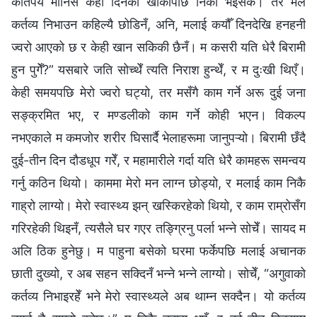
कतिपय मानिस केही दिनको खोकीपछि निको भइसके। तर मैले
कर्तव्य निभाउन कहिल्यै छोडिनँ, अनि, मलाई कयौँ दिनदेखि हनहनी
ज्वरो आएको छ र केही खान सकिकी छैनँ। म कसरी यति धेरै बिरामी
हुन पुगेँ?” यसबारे जति सोच्थेँ त्यति निराश हुन्थेँ, र म दुःखी थिएँ।
केही समयपछि मेरो ज्वरो घट्यो, तर मसँगै काम गर्ने अरू दुई जना
सङ्क्रमित भए, र मण्डलीको काम गर्ने कोही भएन। विकल्प
नभएकाले म कमजोर शरीर घिसार्दै भेलाहरूमा जानुपऱ्यो। बिरामी छँदै
दुई-तीन दिन दौडधूप गरेँ, र महामारीले गर्दा यति धेरै कामहरू समन्वय
गर्नु कठिन थियो। काममा मेरो मन लाग्न छोड्यो, र मलाई काम निकै
गाह्रो लाग्यो। मेरो स्वास्थ्य झन् खस्किरहेको थियो, र काम राम्रोसँग
गरिरहेकी थिइनँ, त्यसैले घर गएर तङ्ग्रिनु पर्ला भन्‍ने सोचेँ। सायद म
अलि ठिक हुनेछु। म पाहुना बसेको घरमा फर्केपछि मलाई अचानक
छाती दुख्यो, र अब सहन सक्दिनँ भन्‍ने भन्‍ने लाग्यो। सोचेँ, “अगुवाको
कर्तव्य निभाइरहेँ भने मेरो स्वास्थ्यले अब थाम्न सक्दैन। यो कर्तव्य