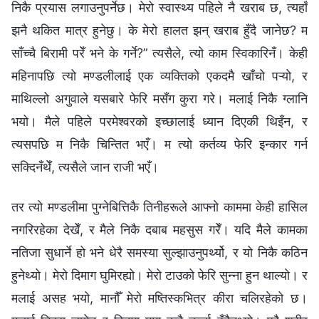
निकै प्रयास लगाउनुपर्नेछ। मेरो स्वास्थ्य पहिले नै खराब छ, त्यहाँ
झनै थकित मात्र हुनेछु। के मेरो हालत झन् खराब हुँदै जानेछ? म
साँच्चै बिरामी परेँ भने के गर्ने?” त्यसैले, त्यो काम स्विकारिनँ। केही
महिनापछि त्यो मण्डलीलाई एक व्यक्तिको एकदमै खाँचो पऱ्यो, र
माथिल्लो अगुवाले यसबारे फेरि मसँग कुरा गरे। मलाई निकै ग्लानि
भयो। मैले पहिले परमेश्‍वरको इच्छालाई ध्यान दिएकी थिइँन, र
त्यसपछि म निकै चिन्तित भएँ। म त्यो कर्तव्य फेरि इन्कार गर्न
सक्दिनँथेँ, त्यसैले जान राजी भएँ।
तर त्यो मण्डलीमा पुग्नेबित्तिकै तिनीहरूले आफ्नो काममा केही हासिल
नगरिरहेका देखेँ, र मैले निकै दबाब महसुस गरेँ। यदि मैले कामका
नतिजा सुधार्ने हो भने धेरै समस्या सुल्झाउनुपर्थ्यो, र यो निकै कठिन
हुनेथ्यो। मेरो दिमाग घुमिरह्यो। मेरो टाउको फेरि सुन्ना हुन थाल्यो। र
मलाई असह भयो, मानौँ मेरो मष्तिस्कभित्र कीरा चलिरहेको छ।