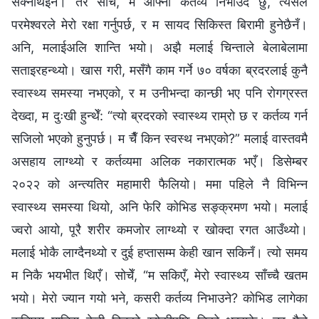
सक्नेथिइनँ। तर सोचेँ, म आफ्नो कर्तव्य निभाउँदै छु, त्यसैले
परमेश्‍वरले मेरो रक्षा गर्नुपर्छ, र म सायद सिकिस्त बिरामी हुनेछैनँ।
अनि, मलाईअलि शान्ति भयो। अझै मलाई चिन्ताले बेलाबेलामा
सताइरहन्थ्यो। खास गरी, मसँगै काम गर्ने ७० वर्षका ब्रदरलाई कुनै
स्वास्थ्य समस्या नभएको, र म उनीभन्दा कान्छी भए पनि रोगग्रस्त
देख्दा, म दुःखी हुन्थेँ: “त्यो ब्रदरको स्वास्थ्य राम्रो छ र कर्तव्य गर्न
सजिलो भएको हुनुपर्छ। म चैँ किन स्वस्थ नभएको?” मलाई वास्तवमै
असहाय लाग्थ्यो र कर्तव्यमा अलिक नकारात्मक भएँ। डिसेम्बर
२०२२ को अन्त्यतिर महामारी फैलियो। ममा पहिले नै विभिन्न
स्वास्थ्य समस्या थियो, अनि फेरि कोभिड सङ्क्रमण भयो। मलाई
ज्वरो आयो, पूरै शरीर कमजोर लाग्थ्यो र खोक्दा रगत आउँथ्यो।
मलाई भोकै लाग्दैनथ्यो र दुई हप्तासम्म केही खान सकिनँ। त्यो समय
म निकै भयभीत थिएँ। सोचेँ, “म सकिएँ, मेरो स्वास्थ्य साँच्चै खतम
भयो। मेरो ज्यान गयो भने, कसरी कर्तव्य निभाउने? कोभिड लागेका