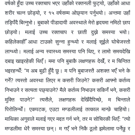
वर्षको हुँदा उच्च रक्तचाप भएर उहाँको रक्तनली फुट्यो, उहाँको आधा
शरीर चल्न छोड्यो, र १५ वर्षसम्म ओछ्यान पर्नुभयो। अन्तमा उहाँ
तड्पिँदै बित्नुभो। बुबाको पीडादायी अवस्थाले मेरो हृदयमा नमिठो छाप
छोड्यो। मलाई उच्च रक्तचाप र छाती दुख्ने समस्या भयो।
कहिलेकाहीँ आधा टाउको सुन्ना हुन्थ्यो र मलाई सूईले घोचेजस्तो
लाग्थ्यो। मलाई अन्य स्वास्थ्य समस्या पनि थिए, र लामो समयदेखि
दबाइ खाइरहेकी थिएँ। ममा पनि बुबाकै लक्षणहरू देखेँ, र म चिन्तित
भइरहन्थेँ: “म अब बुढी हुँदै छु। म पनि बुबाजस्तै अशक्त भएँ भने के
गर्ने? त्यस्तो अवस्था लिएर म कसरी जिउने? कसरी आफ्नो कर्तव्य
निभाउने र सत्यता पछ्याउने? मैले कर्तव्य निभाउन सकिनँ भने, कसरी
मुक्ति पाउने?” त्यसैले, लक्षणहरू देखिँदैपिच्छे, म चिन्ताले
पिरोलिन्थेँ। एकपटक, एउटा मण्डलीलाई तत्काल मान्छे चाहियो।
माथिका अगुवाले मलाई गएर मद्दत गर्न भने, तर म सोचिरकी थिएँ: “त्यो
मण्डलीमा धेरै समस्या छन्। म गएँ भने निकै ठूलो झमेलामा पर्नेछु र