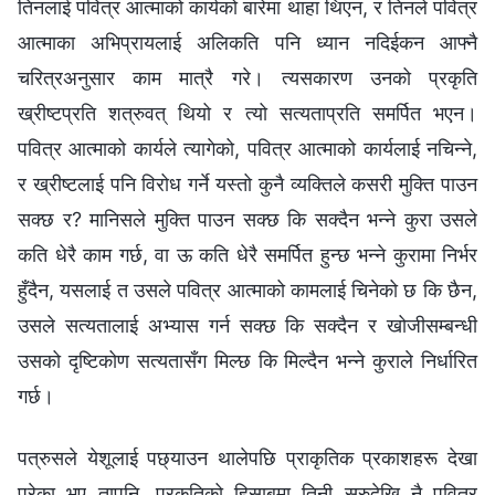
तिनलाई पवित्र आत्‍माको कार्यको बारेमा थाहा थिएन, र तिनले पवित्र
आत्‍माका अभिप्रायलाई अलिकति पनि ध्यान नदिईकन आफ्‍नै
चरित्रअनुसार काम मात्रै गरे। त्यसकारण उनको प्रकृति
ख्रीष्टप्रति शत्रुवत् थियो र त्यो सत्यताप्रति समर्पित भएन।
पवित्र आत्‍माको कार्यले त्यागेको, पवित्र आत्‍माको कार्यलाई नचिन्‍ने,
र ख्रीष्‍टलाई पनि विरोध गर्ने यस्तो कुनै व्यक्तिले कसरी मुक्ति पाउन
सक्छ र? मानिसले मुक्ति पाउन सक्छ कि सक्दैन भन्‍ने कुरा उसले
कति धेरै काम गर्छ, वा ऊ कति धेरै समर्पित हुन्छ भन्‍ने कुरामा निर्भर
हुँदैन, यसलाई त उसले पवित्र आत्माको कामलाई चिनेको छ कि छैन,
उसले सत्यतालाई अभ्यास गर्न सक्छ कि सक्दैन र खोजीसम्‍बन्धी
उसको दृष्टिकोण सत्यतासँग मिल्छ कि मिल्दैन भन्‍ने कुराले निर्धारित
गर्छ।
पत्रुसले येशूलाई पछ्याउन थालेपछि प्राकृतिक प्रकाशहरू देखा
परेका भए तापनि, प्रकृतिको हिसाबमा तिनी सुरुदेखि नै पवित्र