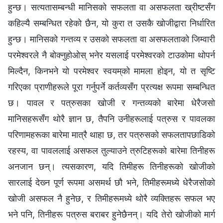
हुन्छ। सत्यतासम्‍बन्धी मानिसको सफलता वा असफलता ख्रीष्टसँग
कहिल्यै सम्‍बन्धित रहेको छैन, यो कुरा त उसकै खोजीद्वारा निर्धारित
हुन्छ। मानिसको गन्तव्य र उसको सफलता वा असफलताको जिम्वारी
परमेश्‍वरले नै बोक्‍नुहोओस् भनेर यसलाई परमेश्‍वरको टाउकोमा थोपर्न
मिल्दैन, किनभने यो परमेश्‍वर स्‍वयम्‌को मामला होइन, यो त सृष्टि
गरिएका प्राणीहरूले पूरा गर्नुपर्ने कर्तव्यसँग प्रत्यक्ष रूपमा सम्‍बन्धित
छ। पावल र पत्रुसका खोजी र गन्तव्यको बारेमा धेरैजसो
मानिसहरूसँग थोरै ज्ञान छ, तैपनि उनीहरूलाई पत्रुस र पावलका
परिणामहरूका बारेमा मात्रै थाहा छ, तर पत्रुसको सफलतापछाडिको
रहस्य, वा पावललाई असफल तुल्याउने त्रुटिहरूको बारेमा तिनीहरू
अनजान छन्। त्यसकारण, यदि तिमीहरू तिनीहरूको खोजीको
सारलाई देख्‍न पूर्ण रूपमा असमर्थ छौ भने, तिमीहरूमध्ये धेरैजसोको
खोजी असफल नै हुनेछ, र तिमीहरूमध्ये थोरै व्यक्तिहरू सफल भए
भने पनि, तिनीहरू पत्रुस बराबर हुनेछैनन्। यदि तेरो खोजीको मार्ग