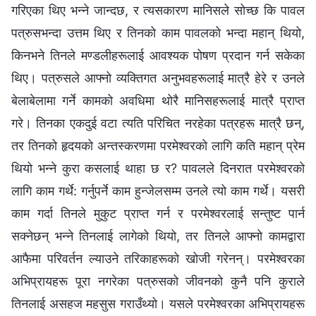
गरिएका थिए भन्‍ने जान्‍दछ, र त्यसकारण मानिसले सोच्छ कि पावल
पत्रुसभन्दा उत्तम थिए र तिनको काम पावलको भन्दा महान् थियो,
किनभने तिनले मण्डलीहरूलाई आवश्यक पोषण प्रदान गर्न सकेका
थिए। पत्रुसले आफ्‍नो व्यक्तिगत अनुभवहरूलाई मात्रै हेरे र उनले
बेलाबेलामा गर्ने कामको अवधिमा थोरै मानिसहरूलाई मात्रै प्राप्त
गरे। तिनका एकदुई वटा त्यति परिचित नरहेका पत्रहरू मात्रै छन्,
तर तिनको हृदयको अन्तस्करणमा परमेश्‍वरको लागि कति महान् प्रेम
थियो भन्‍ने कुरा कसलाई थाहा छ र? पावलले दिनरात परमेश्‍वरको
लागि काम गर्थे: गर्नुपर्ने काम हुन्जेलसम्म उनले त्यो काम गर्थे। यसरी
काम गर्दा तिनले मुकुट प्राप्त गर्न र परमेश्‍वरलाई सन्तुष्ट पार्न
सक्‍नेछन् भन्‍ने तिनलाई लागेको थियो, तर तिनले आफ्‍नो कामद्वारा
आफैमा परिवर्तन ल्याउने तरिकाहरूको खोजी गरेनन्। परमेश्‍वरका
अभिप्रायहरू पूरा नगरेका पत्रुसको जीवनको कुनै पनि कुराले
तिनलाई असहज महसुस गराउँथ्यो। यसले परमेश्‍वरका अभिप्रायहरू