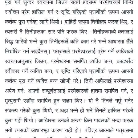
पूरा गर्न सुन्दर स्वरूपमा जिउन सक्‍ने हदसम्‍म परमेश्‍वरको निम्ति
सर्वोत्तम प्रेम हासिल गर्न र सृष्टि गरिएको प्राणीको रूपमा आफ्‍नो
कर्तव्य पूरा गर्नका लागि थियो। बाहिरी रूपमा तिनीहरू फरक थिए, र
त्यसरी नै तिनीहरूका सार पनि फरक थिए। तिनीहरूमध्ये कसलाई
सिद्ध पारियो भन्‍ने कुरा तिनीहरूले कति काम गरे भन्‍ने आधारमा तैँले
निर्धारित गर्न सक्दैनस्। पत्रुसले परमेश्‍वरलाई प्रेम गर्ने व्यक्तिको
स्वरूपअनुसार जिउन, परमेश्‍वरमा समर्पित व्यक्ति बन्‍न, काटछाँट
स्वीकार गर्ने व्यक्ति बन्‍न, र सृष्टि गरिएको प्राणीको रूपमा आफ्‍नो
कर्तव्य पूरा गर्ने व्यक्ति बन्‍न खोजी गरे। तिनी आफैलाई परमेश्‍वरमा
अर्पण गर्न, आफ्‍नो सम्पूर्णतालाई परमेश्‍वरको हातमा समर्पित गर्न, र
मृत्युसम्‍मै उहाँमा समर्पित हुन सक्षम थिए। यो नै तिनले गर्छु भनेर
संकल्‍प गरेको कुरा थियो, र अझ भन्‍ने हो भने तिनले हासिल गरेको
कुरा यही थियो। आखिरमा उनको अन्त्य किन पावलको भन्दा फरक
भयो त्यसको आधारभूत कारण यही हो। पवित्र आत्‍माले पत्रुसमा