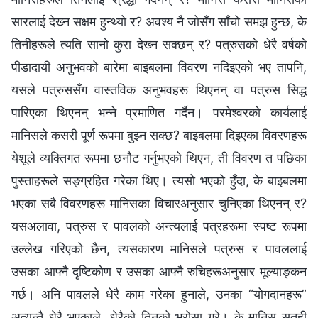
सारलाई देख्‍न सक्षम हुन्थ्यो र? अवश्य नै जोसँग साँचो समझ हुन्छ, के
तिनीहरूले त्यति सानो कुरा देख्‍न सक्छन् र? पत्रुसको धेरै वर्षको
पीडादायी अनुभवको बारेमा बाइबलमा विवरण नदिइएको भए तापनि,
यसले पत्रुससँग वास्तविक अनुभवहरू थिएनन् वा पत्रुस सिद्ध
पारिएका थिएनन् भन्‍ने प्रमाणित गर्दैन। परमेश्‍वरको कार्यलाई
मानिसले कसरी पूर्ण रूपमा बुझ्‍न सक्छ? बाइबलमा दिइएका विवरणहरू
येशूले व्यक्तिगत रूपमा छनौट गर्नुभएको थिएन, ती विवरण त पछिका
पुस्ताहरूले सङ्ग्रहित गरेका थिए। त्यसो भएको हुँदा, के बाइबलमा
भएका सबै विवरणहरू मानिसका विचारअनुसार चुनिएका थिएनन् र?
यसअलावा, पत्रुस र पावलको अन्त्यलाई पत्रहरूमा स्पष्ट रूपमा
उल्‍लेख गरिएको छैन, त्यसकारण मानिसले पत्रुस र पावललाई
उसका आफ्‍नै दृष्टिकोण र उसका आफ्‍नै रुचिहरूअनुसार मूल्याङ्कन
गर्छ। अनि पावलले धेरै काम गरेका हुनाले, उनका “योगदानहरू”
अत्यन्तै धेरै भएकाले, धेरैको तिनको भरोसा गरे। के मानिस सतही