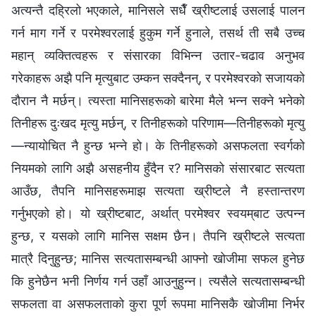
अत्यन्तै दह्रिलो भएकाले, मानिसले सधैँ ख्रीष्टलाई उसलाई पालन
गर्न माग गर्ने र परमेश्‍वरलाई हुकुम गर्ने हुनाले, तसर्थ ती सबै उच्च
महान् व्यक्तित्वहरू र संसारका विभिन्‍न उतार-चढाव अनुभव
गरेकाहरू अझै पनि मृत्युबाट उम्कन सक्दैनन्, र परमेश्‍वरको सजायको
दौरान नै मर्छन्। त्यस्ता मानिसहरूको बारेमा मैले भन्‍न सक्‍ने भनेको
तिनीहरू दुःखद मृत्यु मर्छन्, र तिनीहरूको परिणाम—तिनीहरूको मृत्यु
—न्यायोचित नै हुन्छ भन्‍ने हो। के तिनीहरूको असफलता स्वर्गको
नियमको लागि अझै असहनीय हुँदैन र? मानिसको संसारबाट सत्यता
आउँछ, तैपनि मानिसहरूमाझ सत्यता ख्रीष्‍टले नै हस्तान्तरण
गर्नुभएको हो। यो ख्रीष्टबाट, अर्थात् परमेश्‍वर स्वयम्‌बाट उत्पन्‍न
हुन्छ, र यसको लागि मानिस सक्षम छैन। तैपनि ख्रीष्टले सत्यता
मात्रै दिनुहुन्छ; मानिस सत्यतासम्‍बन्धी आफ्‍नो खोजीमा सफल हुनेछ
कि हुनेछैन भनी निर्णय गर्न उहाँ आउनुहुन्‍न। त्यसैले सत्यतासम्‍बन्धी
सफलता वा असफलताको कुरा पूर्ण रूपमा मानिसकै खोजीमा निर्भर