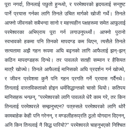
पूरा नगर्दा, तिनलाई पछुतो हुन्थ्यो, र परमेश्‍वरको हृदयलाई सन्तुष्ट
पार्ने प्रयास गर्नका लागि तिनले उचित मार्गको खोजी गर्थे। तिनले
आफ्नो जीवनको सबैभन्दा सानो र महत्त्वहीन पक्षहरूमा समेत आफूलाई
परमेश्‍वरका अभिप्राय पूरा गर्न लगाउनुपर्थ्यो। आफ्‍नो पुरानो
स्वभावको हकमा पनि तिनको मापदण्ड कम थिएन, त्यसैले तिनले
सत्यतामा अझै गहन रूपमा अघि बढ्नको लागि आफैलाई झन्-झन्
कठिन मापदण्डहरू दिन्थे। तर पावलले सतही सम्‍मान र हैसियत
मात्रै खोज्थे। तिनले आफैलाई मानिसको अघि प्रदर्शन गर्न खोज्थे,
र जीवन प्रवेशमा कुनै पनि गहन प्रगति गर्ने प्रयास गर्दैनथे।
तिनलाई वास्तविकताको होइन धर्मसिद्धान्तको चासो थियो। कतिपय
मानिसहरू भन्छन्, “परमेश्‍वरको लागि पावलले धेरै काम गरे, तर किन
तिनलाई परमेश्‍वरले सम्झनुभएन? पत्रुसले परमेश्‍वरको लागि थोरै
कामबाहेक केही पनि गरेनन्, र मण्डलीहरूप्रति ठूलो योगदान दिएनन्,
अनि किन तिनलाई नै सिद्ध पारियो?” परमेश्‍वरले चाहनुभएको निश्‍चित