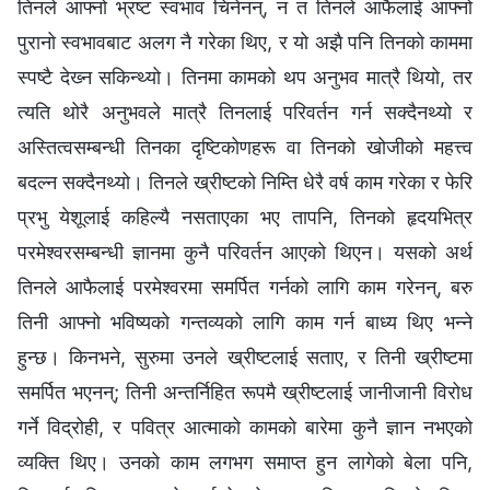
तिनले आफ्‍नो भ्रष्ट स्वभाव चिनेनन्, न त तिनले आफैलाई आफ्‍नो
पुरानो स्वभावबाट अलग नै गरेका थिए, र यो अझै पनि तिनको काममा
स्पष्टै देख्‍न सकिन्थ्यो। तिनमा कामको थप अनुभव मात्रै थियो, तर
त्यति थोरै अनुभवले मात्रै तिनलाई परिवर्तन गर्न सक्दैनथ्यो र
अस्तित्वसम्बन्धी तिनका दृष्टिकोणहरू वा तिनको खोजीको महत्त्व
बदल्न सक्दैनथ्यो। तिनले ख्रीष्‍टको निम्ति धेरै वर्ष काम गरेका र फेरि
प्रभु येशूलाई कहिल्यै नसताएका भए तापनि, तिनको हृदयभित्र
परमेश्‍वरसम्‍बन्धी ज्ञानमा कुनै परिवर्तन आएको थिएन। यसको अर्थ
तिनले आफैलाई परमेश्‍वरमा समर्पित गर्नको लागि काम गरेनन्, बरु
तिनी आफ्‍नो भविष्यको गन्तव्यको लागि काम गर्न बाध्य थिए भन्‍ने
हुन्छ। किनभने, सुरुमा उनले ख्रीष्‍टलाई सताए, र तिनी ख्रीष्‍टमा
समर्पित भएनन्; तिनी अन्तर्निहित रूपमै ख्रीष्‍टलाई जानीजानी विरोध
गर्ने विद्रोही, र पवित्र आत्‍माको कामको बारेमा कुनै ज्ञान नभएको
व्यक्ति थिए। उनको काम लगभग समाप्त हुन लागेको बेला पनि,