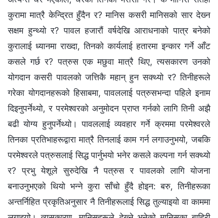
कुरामा मात्रै केन्द्रित हुँदैन र? मानिस कसरी मानिसको सार देख्‍न
सक्षम हुन्थ्यो र? पावल हजारौं वर्षदेखि आराधनाको पात्र बनेको
कुरालाई ध्यानमा राख्दा, तिनको कार्यलाई हतारमा इन्कार गर्ने आँट
कसले गर्छ र? पत्रुस एक मछुवा मात्रै थिए, त्यसकारण उनको
योगदान कसरी पावलको जत्तिकै महान् हुन सक्थ्यो र? तिनीहरूले
गरेका योगदानहरूको हिसाबमा, पावललाई पत्रुसभन्दा पहिले इनाम
दिइनुपर्नेथ्यो, र परमेश्‍वरको अनुमोदन प्राप्त गर्नको लागि तिनी अझै
बढी योग्य हुनुपर्नेथ्यो। पावललाई व्यवहार गर्ने क्रममा परमेश्‍वरले
तिनका प्रतिभाहरूद्वारा मात्रै तिनलाई काम गर्न लगाउनुभयो, जबकि
परमेश्‍वरले पत्रुसलाई सिद्ध पार्नुभयो भनेर कसले कल्‍पना गर्न सक्थ्यो
र? प्रभु येशूले सुरुदेखि नै पत्रुस र पावलको लागि योजना
बनाउनुभएको थियो भन्‍ने कुरा साँचो हुँदै होइन: बरु, तिनीहरूका
अन्तर्निहित प्रकृतिअनुसार नै तिनीहरूलाई सिद्ध तुल्याइयो वा काममा
लगाइयो। त्यसकारण, मानिसहरूले देख्‍ने भनेको मानिसका बाहिरी