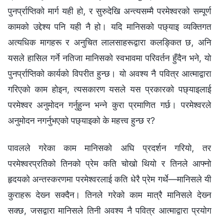
पुनर्प्राप्तिको मार्ग यही हो, र सुरुदेखि अन्त्यसम्‍मै परमेश्‍वरको सम्पूर्ण
कामको उद्देश्य पनि यही नै हो। यदि मानिसको पछ्याइ व्यक्तिगत
अत्यधिक मागहरू र अनुचित लालसाहरूद्वारा कलङ्कित छ, अनि
यसले हासिल गर्ने नतिजा मानिसको स्वभावमा परिवर्तन हुँदैन भने, यो
पुनर्प्राप्तिको कार्यको विपरीत हुन्छ। यो अवश्य नै पवित्र आत्माद्वारा
गरिएको काम होइन, त्यसकारण यसले यस प्रकारको पछ्याइलाई
परमेश्‍वर अनुमोदन गर्नुहुन्न भन्‍ने कुरा प्रमाणित गर्छ। परमेश्‍वरले
अनुमोदन नगर्नुभएको पछ्याइको के महत्त्व हुन्छ र?
पावलले गरेका काम मानिसको अघि प्रदर्शन गरियो, तर
परमेश्‍वरप्रतिको तिनको प्रेम कति चोखो थियो र तिनले आफ्‍नो
हृदयको अन्तस्करणमा परमेश्‍वरलाई कति धेरै प्रेम गर्थे—मानिसले यी
कुराहरू देख्‍न सक्दैन। तिनले गरेको काम मात्रै मानिसले देख्‍न
सक्छ, जसद्वारा मानिसले तिनी अवश्य नै पवित्र आत्माद्वारा प्रयोग