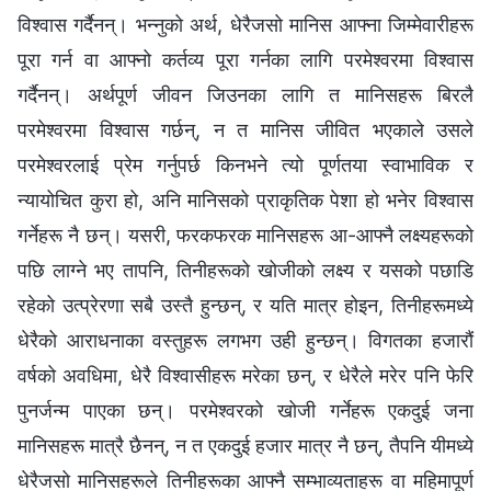
विश्‍वास गर्दैनन्। भन्‍नुको अर्थ, धेरैजसो मानिस आफ्‍ना जिम्‍मेवारीहरू
पूरा गर्न वा आफ्‍नो कर्तव्य पूरा गर्नका लागि परमेश्‍वरमा विश्‍वास
गर्दैनन्। अर्थपूर्ण जीवन जिउनका लागि त मानिसहरू बिरलै
परमेश्‍वरमा विश्‍वास गर्छन्, न त मानिस जीवित भएकाले उसले
परमेश्‍वरलाई प्रेम गर्नुपर्छ किनभने त्यो पूर्णतया स्वाभाविक र
न्यायोचित कुरा हो, अनि मानिसको प्राकृतिक पेशा हो भनेर विश्‍वास
गर्नेहरू नै छन्। यसरी, फरकफरक मानिसहरू आ-आफ्‍नै लक्ष्‍यहरूको
पछि लाग्‍ने भए तापनि, तिनीहरूको खोजीको लक्ष्‍य र यसको पछाडि
रहेको उत्प्रेरणा सबै उस्तै हुन्छन्, र यति मात्र होइन, तिनीहरूमध्ये
धेरैको आराधनाका वस्तुहरू लगभग उही हुन्छन्। विगतका हजारौं
वर्षको अवधिमा, धेरै विश्‍वासीहरू मरेका छन्, र धेरैले मरेर पनि फेरि
पुनर्जन्म पाएका छन्। परमेश्‍वरको खोजी गर्नेहरू एकदुई जना
मानिसहरू मात्रै छैनन्, न त एकदुई हजार मात्र नै छन्, तैपनि यीमध्ये
धेरैजसो मानिसहरूले तिनीहरूका आफ्‍नै सम्भाव्यताहरू वा महिमापूर्ण