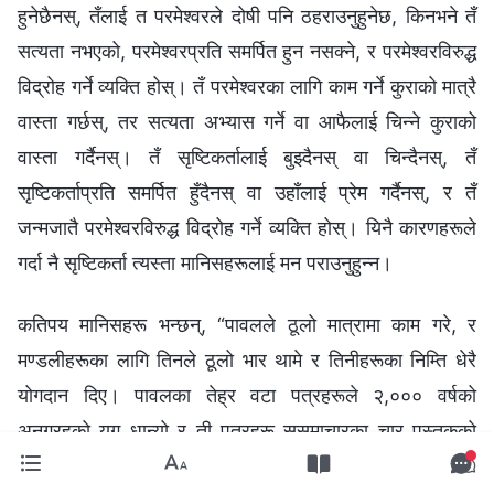
हुनेछैनस्, तँलाई त परमेश्‍वरले दोषी पनि ठहराउनुहुनेछ, किनभने तँ
सत्यता नभएको, परमेश्‍वरप्रति समर्पित हुन नसक्ने, र परमेश्‍वरविरुद्ध
विद्रोह गर्ने व्यक्ति होस्। तँ परमेश्‍वरका लागि काम गर्ने कुराको मात्रै
वास्ता गर्छस्, तर सत्यता अभ्यास गर्ने वा आफैलाई चिन्‍ने कुराको
वास्ता गर्दैनस्। तँ सृष्टिकर्तालाई बुझ्दैनस् वा चिन्दैनस्, तँ
सृष्टिकर्ताप्रति समर्पित हुँदैनस् वा उहाँलाई प्रेम गर्दैनस्, र तँ
जन्मजातै परमेश्‍वरविरुद्ध विद्रोह गर्ने व्यक्ति होस्। यिनै कारणहरूले
गर्दा नै सृष्टिकर्ता त्यस्ता मानिसहरूलाई मन पराउनुहुन्‍न।
कतिपय मानिसहरू भन्छन्, “पावलले ठूलो मात्रामा काम गरे, र
मण्डलीहरूका लागि तिनले ठूलो भार थामे र तिनीहरूका निम्ति धेरै
योगदान दिए। पावलका तेह्र वटा पत्रहरूले २,००० वर्षको
अनुग्रहको युग धान्यो र ती पत्रहरू सुसमाचारका चार पुस्तकको
तुलनमा मात्र दोस्रोमा गनिन्छन्। कसलाई तिनीसित तुलना गर्न