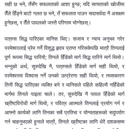
सही छ भने, तँसँग सफलताको आशा हुन्छ; यदि सत्यताको खोजीमा
तैँले हिँड्ने बाटो गलत छ भने, तँ सफलता पाउन सदासर्वदा नै असक्षम
हुनेछस्, र तैँले पावलको जस्तै परिणाम भोग्‍नेछस्।
पत्रुस सिद्ध पारिएका मानिस थिए। सजाय र न्याय अनुभव गरेर
परमेश्‍वरलाई प्रेम गर्ने विशुद्ध हृदय प्राप्त गरिसकेपछि मात्रै तिनलाई
पूर्ण रूपमा सिद्ध पारियो; तिनले हिँडेको मार्ग सिद्ध पारिने मार्ग थियो।
भन्‍नुको अर्थ, सुरुदेखि नै, पत्रुसले हिँडेको मार्ग सही थियो, र
परमेश्‍वरमा विश्‍वास गर्ने उनको उत्प्रेरणा सही थियो, र त्यसकारण
तिनी सिद्ध पारिएका व्यक्ति बने र मानिसले पहिले कहिल्यै नहिँडेको
मार्गमा तिनले पाइला चाले। तर, सुरुदेखि नै पावल हिँडेको मार्ग
ख्रीष्टविरोधी मार्ग थियो, र पवित्र आत्माले तिनलाई प्रयोग गर्न र
आफ्‍नो कार्यको लागि तिनका सबै प्रतिभा र योग्यताहरूको सदुपयोग
गर्न चाहनुभएको हुनाले मात्रै, तिनले ख्रीष्टका लागि धेरै दशकसम्‍म