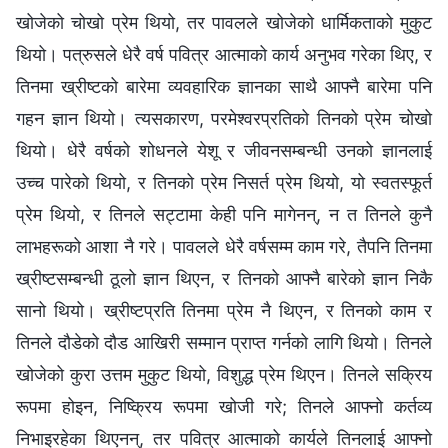
खोजेको चोखो प्रेम थियो, तर पावलले खोजेको धार्मिकताको मुकुट
थियो। पत्रुसले धेरै वर्ष पवित्र आत्‍माको कार्य अनुभव गरेका थिए, र
तिनमा ख्रीष्‍टको बारेमा व्यवहारिक ज्ञानका साथै आफ्‍नै बारेमा पनि
गहन ज्ञान थियो। त्यसकारण, परमेश्‍वरप्रतिको तिनको प्रेम चोखो
थियो। धेरै वर्षको शोधनले येशू र जीवनसम्‍बन्धी उनको ज्ञानलाई
उच्‍च पारेको थियो, र तिनको प्रेम निसर्त प्रेम थियो, यो स्वतस्फूर्त
प्रेम थियो, र तिनले सट्टामा केही पनि मागेनन्, न त तिनले कुनै
लाभहरूको आशा नै गरे। पावलले धेरै वर्षसम्‍म काम गरे, तैपनि तिनमा
ख्रीष्‍टसम्‍बन्धी ठूलो ज्ञान थिएन, र तिनको आफ्‍नै बारेको ज्ञान निकै
सानो थियो। ख्रीष्टप्रति तिनमा प्रेम नै थिएन, र तिनको काम र
तिनले दौडेको दौड आखिरी सम्मान प्राप्त गर्नको लागि थियो। तिनले
खोजेको कुरा उत्तम मुकुट थियो, विशुद्ध प्रेम थिएन। तिनले सक्रिय
रूपमा होइन, निष्क्रिय रूपमा खोजी गरे; तिनले आफ्‍नो कर्तव्य
निभाइरहेका थिएनन्, तर पवित्र आत्‍माको कार्यले तिनलाई आफ्‍नो