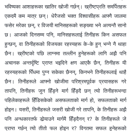
भविष्यका आशाहरूका खातिर खोजी गर्छन्। ख्रीष्टप्रति समर्पितहरू
एकदमै कम मात्र छन्। धेरैजसो भक्त विश्‍वासीहरू आफ्‍नै जालमा
फसेर मरेका छन्, र विजयी मानिसहरूको सङ्ख्या भने अत्यन्तै सानो
छ। आजको दिनसम्‍म पनि, मानिसहरूलाई तिनीहरू किन असफल
हुन्छन्, वा तिनीहरूको विजयका रहस्यहरू के-के हुन् भन्‍ने नै थाहा
छैन। ख्रीष्‍टको पछि लाग्‍नमा तल्लीन हुनेहरूको लागि अझै पनि
अचानक अन्तर्दृष्टि प्राप्त भइदिने क्षण आएकै छैन, तिनीहरू यी
रहस्यहरूको पिँधमा पुग्‍न सकेका छैनन्, किनभने तिनीहरूलाई थाहै
छैन। तिनीहरूले आफ्नो खोजीमा परिश्रमपूर्वक प्रयासहरू गरे
तापनि, तिनीहरू जुन हिँड्ने मार्ग हिँड्दै छन् त्यो तिनीहरूभन्दा
पहिलेकाहरूले हिँडिसकेको असफलताको मार्ग हो, सफलताको मार्ग
होइन। यसरी, तिनीहरूले जसरी खोजी गरे तापनि, के तिनीहरू अझै
पनि अन्धकारतर्फ डोर्‍याउने मार्गमै हिँड्दैनन् र? के तिनीहरूले जे
प्राप्त गर्छन् त्यो तीतो फल होइन र? विगतमा सफल हुनेहरूको