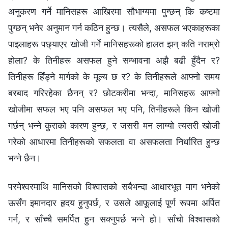
अनुकरण गर्ने मानिसहरू आखिरमा सौभाग्यमा पुग्‍छन् कि कष्टमा
पुग्‍छन् भनेर अनुमान गर्न कठिन हुन्‍छ। त्यसैले, असफल भएकाहरूका
पाइलाहरू पछ्याएर खोजी गर्ने मानिसहरूको हालत झन् कति नराम्रो
होला? के तिनीहरू असफल हुने सम्‍भावना अझै बढी हुँदैन र?
तिनीहरू हिँड्ने मार्गको के मूल्य छ र? के तिनीहरूले आफ्‍नो समय
बरबाद गरिरहेका छैनन् र? छोटकरीमा भन्दा, मानिसहरू आफ्नो
खोजीमा सफल भए पनि असफल भए पनि, तिनीहरूले किन खोजी
गर्छन् भन्‍ने कुराको कारण हुन्‍छ, र जसरी मन लाग्यो त्यसरी खोजी
गरेको आधारमा तिनीहरूको सफलता वा असफलता निर्धारित हुन्छ
भन्‍ने छैन।
परमेश्‍वरमाथि मानिसको विश्‍वासको सबैभन्दा आधारभूत माग भनेको
ऊसँग इमानदार हृदय हुनुपर्छ, र उसले आफूलाई पूर्ण रूपमा अर्पित
गर्न, र साँच्चै समर्पित हुन सक्नुपर्छ भन्‍ने हो। साँचो विश्‍वासको