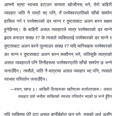
आफ्नो भ्रष्ट स्वभाव हटाउन सत्यता खोज्दैनस् भने, तेरो बाहिरी
व्यवहार जति नै राम्रो भए पनि, तँ परमेश्‍वरप्रतिको साँचो समर्पण
हासिल गर्न र परमेश्‍वरको डर मान्‍न र दुष्टताबाट अलग बस्न सक्षम
हुनेछैनस्। के बाहिरी असल व्यवहारले मात्र परमेश्‍वरको डर मान्‍ने
हृदय बनाउन सक्छ र? के त्यसले व्यक्तिलाई परमेश्‍वरको डर मान्‍ने र
दुष्टताबाट अलग बस्ने तुल्याउन सक्छ र? यदि मानिसहरू परमेश्‍वरको
डर मान्‍न र दुष्टताबाट अलग बस्न सक्दैनन् भने, जतिसुकै मात्राको
असल व्यवहारले पनि तिनीहरूमा परमेश्‍वरप्रति साँचो समर्पण छ भन्‍ने
जनाउँदैन। त्यसैले, जति नै मात्रामा असल व्यवहार भए पनि, त्यसले
स्वभाव परिवर्तन जनाउँदैन।
—वचन, खण्ड ३। आखिरी दिनहरूका ख्रीष्टका वार्तालापहरू। असल
व्यवहार गर्‍यो भन्दैमा व्यक्तिको स्वभाव परिवर्तन भएको छ भन्‍ने हुँदैन
यदि व्यक्तिमा धेरै वटा असल बानीबेहोरा छन् भने, यसको अर्थ ऊसँग