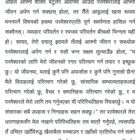
अहिले आफ्नो शक्ति बटुलेर आवेगमा आउँदा परमेश्‍वरलाई आफ्नो
जीवन अर्पण गर्न सक्छस् होला, तर तैँले आफूलाई खास रूपमा
मननपर्ने विषयको हकमा परमेश्‍वरप्रति पूर्ण समर्पणता हासिल गर्न
सक्दैनस्। व्यवहार परिवर्तन र स्वभाव परिवर्तन बीचको भिन्नता यही
हो। सायद, तेरो दयालु हृदयले तँलाई आफ्नो जीवन र सबथोक
परमेश्‍वरलाई अर्पण गर्न र यसो भन्न सक्षम तुल्याउँछ होला, “म
परमेश्‍वरको लागि मेरो जीवनको रगत परित्याग गर्न तयार र इच्छुक
छु। यो जीवनमा, मलाई कुनै पनि अफसोस र कुनै पनि गुनासो छैन!
मैले विवाहलाई परित्याग गरेको छु, सांसारिक सम्भाव्यताहरूलाई
परित्याग गरेको छु, वैभव र सम्पत्तिहरू परित्याग गरेको छु, र म
परमेश्‍वरले मेरो लागि तय गर्नुभएका यी परिस्थितिहरू स्विकार्छु। म यो
संसारका सबै उपहास र निन्दाहरू सहन सक्छु।” तर परमेश्‍वरले तेरा
धारणाहरूसँग मेल नखाने परिस्थितिहरू तय मात्रै गर्नुपर्छ, त्यसपछि
तँ उभिएर उहाँविरुद्ध खैलाबैला मच्चाउन र उहाँको प्रतिरोध गर्न सक्‍ने