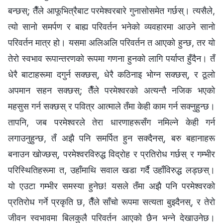
बन्छस्; तैँले आफूभित्रैबाट परमेश्‍वरबारे गुनासोसमेत गर्छस्। त्यसैले,
त्यो सानो समर्पण र बाह्य परिवर्तन भनेको व्यवहारमा आउने सानो
परिवर्तन मात्र हो। यसमा अलिअलि परिवर्तन त आएको हुन्छ, तर यो
तेरो स्वभाव रूपान्तरणको रूपमा गणना हुनको लागि पर्याप्त हुँदैन। तँ
धेरै बाटाहरूमा दगुर्न सक्छस्, धेरै कठिनाइ भोग्‍न सक्छस्, र ठूलो
अपमान सहन सक्छस्; तैँले परमेश्‍वरको अत्यन्तै नजिक भएको
महसुस गर्न सक्छस् र पवित्र आत्माले तँमा केही काम गर्न सक्‍नुहुन्छ।
तापनि, जब परमेश्‍वरले तेरा धारणाहरूसँग नमिल्ने केही गर्न
लगाउनुहुन्छ, तँ अझै पनि समर्पित हुन सक्दैनस्, बरु बहानाहरू
बनाउन खोज्छस्, परमेश्‍वरविरुद्ध विद्रोह र प्रतिरोध गर्छस् र गम्भीर
परिस्थितिहरूमा त, उहाँमाथि सवाल खडा गर्दै उहाँविरुद्ध लड्छस्।
यो एउटा गम्भीर समस्या हुनेछ! यसले तँमा अझै पनि परमेश्‍वरको
प्रतिरोध गर्ने प्रकृति छ, तैँले साँचो रूपमा सत्यता बुझ्दैनस्, र तेरो
जीवन स्वभावमा बिलकुलै परिवर्तन आएको छैन भन्‍ने देखाउनेछ।