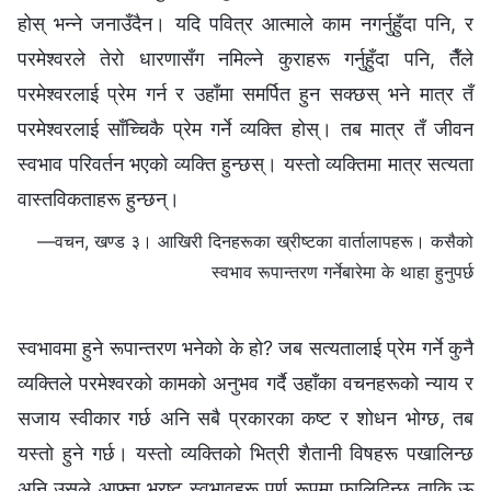
होस् भन्‍ने जनाउँदैन। यदि पवित्र आत्माले काम नगर्नुहुँदा पनि, र
परमेश्‍वरले तेरो धारणासँग नमिल्ने कुराहरू गर्नुहुँदा पनि, तैँले
परमेश्‍वरलाई प्रेम गर्न र उहाँमा समर्पित हुन सक्छस् भने मात्र तँ
परमेश्‍वरलाई साँच्‍चिकै प्रेम गर्ने व्यक्ति होस्। तब मात्र तँ जीवन
स्वभाव परिवर्तन भएको व्यक्ति हुन्छस्। यस्तो व्यक्तिमा मात्र सत्यता
वास्तविकताहरू हुन्छन्।
—वचन, खण्ड ३। आखिरी दिनहरूका ख्रीष्टका वार्तालापहरू। कसैको
स्वभाव रूपान्तरण गर्नेबारेमा के थाहा हुनुपर्छ
स्वभावमा हुने रूपान्तरण भनेको के हो? जब सत्यतालाई प्रेम गर्ने कुनै
व्यक्तिले परमेश्‍वरको कामको अनुभव गर्दै उहाँका वचनहरूको न्याय र
सजाय स्वीकार गर्छ अनि सबै प्रकारका कष्ट र शोधन भोग्छ, तब
यस्तो हुने गर्छ। यस्तो व्यक्तिको भित्री शैतानी विषहरू पखालिन्छ
अनि उसले आफ्ना भ्रष्ट स्वभावहरू पूर्ण रूपमा फालिदिन्छ ताकि ऊ