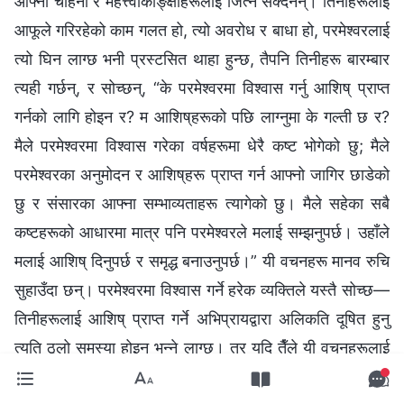
आफ्ना चाहना र महत्त्वाकाङ्क्षाहरूलाई जित्न सक्दैनन्। तिनीहरूलाई
आफूले गरिरहेको काम गलत हो, त्यो अवरोध र बाधा हो, परमेश्‍वरलाई
त्यो घिन लाग्छ भनी प्रस्टसित थाहा हुन्छ, तैपनि तिनीहरू बारम्बार
त्यही गर्छन्, र सोच्छन्, “के परमेश्‍वरमा विश्‍वास गर्नु आशिष्‌ प्राप्त
गर्नको लागि होइन र? म आशिष्‌हरूको पछि लाग्नुमा के गल्ती छ र?
मैले परमेश्‍वरमा विश्‍वास गरेका वर्षहरूमा धेरै कष्ट भोगेको छु; मैले
परमेश्‍वरका अनुमोदन र आशिष्‌हरू प्राप्त गर्न आफ्नो जागिर छाडेको
छु र संसारका आफ्ना सम्भाव्यताहरू त्यागेको छु। मैले सहेका सबै
कष्टहरूको आधारमा मात्र पनि परमेश्‍वरले मलाई सम्झनुपर्छ। उहाँले
मलाई आशिष् दिनुपर्छ र समृद्ध बनाउनुपर्छ।” यी वचनहरू मानव रुचि
सुहाउँदा छन्। परमेश्‍वरमा विश्‍वास गर्ने हरेक व्यक्तिले यस्तै सोच्छ—
तिनीहरूलाई आशिष्‌ प्राप्त गर्ने अभिप्रायद्वारा अलिकति दूषित हुनु
त्यति ठूलो समस्या होइन भन्‍ने लाग्छ। तर यदि तैँले यी वचनहरूलाई
ध्यानपूर्वक विचार गरिस् भने, के तीमध्ये कुनै सत्यता वा सत्यता