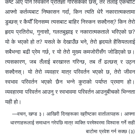
कष्ट आए पनि स्विकार्ने प्रतिज्ञा गरिसकेको छस्, तर तँलाई एकचोटि
आफ्नो कर्तव्यबाट निष्कासन गर्दा, किन त्यति धेरै नकारात्मकतामा
डुब्छस् र कैयौँ दिनसम्म त्यसबाट बाहिर निस्कन सक्दैनस्? किन तेरो
हृदय प्रतिरोध, गुनासो, गलतबुझाइ र नकारात्मकताले भरिएको छ?
यो के भएको हो त? यसले के देखाउँछ भने, तेरो हृदयले हैसियतलाई
सबैभन्दा बढी प्रेम गर्छ, र यो तेरो मुख्य कमजोरीसँग जोडिएको छ।
त्यसकारण, जब तँलाई बरखास्त गरिन्छ, तब तँ ढल्छस् र उठ्न
सक्दैनस्। यो तेरो व्यवहार मात्र परिवर्तन भएको छ, तेरो जीवन
स्वभाव परिवर्तन भएको छैन भन्‍ने कुराको पर्याप्त प्रमाण हो।
व्यवहारमा परिवर्तन आउनु र स्वभावमा परिवर्तन आउनुबीचको भिन्नता
यही हो।
—वचन, खण्ड ३। आखिरी दिनहरूका ख्रीष्टका वार्तालापहरू। आफ्ना
धारणाहरूलाई समाधान गरेपछि मात्र व्यक्ति परमेश्‍वरमा विश्‍वास गर्ने सही
बाटोमा प्रवेश गर्न सक्छ (३)