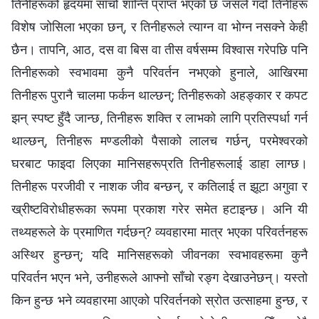
तिनीहरूको हृदयमा साँचो शान्ति प्राप्त भएको छ जसले गर्दा तिनीहरू
विशेष जोसिला भएका छन्, र तिनीहरूले त्याग्‍न वा भोग्‍न नसक्‍ने केही
छैन। तापनि, आठ, दस वा बिस वा तीस वर्षसम्म विश्‍वास गरेपछि पनि
तिनीहरूको स्वभावमा कुनै परिवर्तन नभएको हुनाले, आखिरमा
तिनीहरू पुरानै चालमा फर्कन थाल्छन्; तिनीहरूको अहङ्कार र कपट
झन् स्पष्ट हुँदै जान्छ, तिनीहरू शक्ति र लाभको लागि प्रतिस्पर्धा गर्न
थाल्छन्, तिनीहरू मण्डलीको पैसाको लालच गर्छन्, परमेश्‍वरको
घरबाट फाइदा लिएका मानिसहरूप्रति तिनीहरूलाई डाहा लाग्छ।
तिनीहरू परजीवी र नाशक जीव बन्छन्, र कतिलाई त झूटा अगुवा र
ख्रीष्टविरोधीहरूका रूपमा प्रकाश गरेर समेत हटाइन्छ। अनि यी
तथ्यहरूले के प्रमाणित गर्दछन्? व्यवहारमा मात्र भएका परिवर्तनहरू
अस्थिर हुन्छन्; यदि मानिसहरूको जीवनका स्वभावहरूमा कुनै
परिवर्तन भएन भने, उनीहरूले आफ्नो साँचो रङ्ग देखाउनेछन्। यस्तो
किन हुन्छ भने व्यवहारमा आएको परिवर्तनको स्रोत उत्साहमा हुन्छ, र