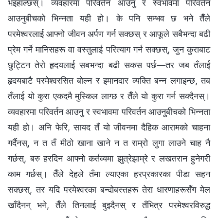
भइहाल्छस्। व्यवहारमा परिवर्तन आउनु र स्वभावमा परिवर्तन
आउनुबीचको भिन्नता यही हो। के पनि सम्भव छ भने तैँले
परमेश्‍वरलाई आफ्नो जीवन अर्पण गर्न सक्छस् र आफूले सबैभन्दा बढी
प्रेम गर्ने मानिसहरू वा वस्तुलाई परित्याग गर्न सक्छस्, जुन कुराबाट
छुट्टिन तेरो हृदयलाई सबभन्दा बढी सकस पर्छ—तर जब तँलाई
हृदयबाटै परमेश्‍वरसित बोल्न र इमानदार व्यक्ति बन्न लगाइन्छ, तब
तँलाई यो कुरा एकदमै मुस्किल लाग्छ र तैँले यो कुरा गर्न सक्दैनस्।
व्यवहारमा परिवर्तन आउनु र स्वभावमा परिवर्तन आउनुबीचको भिन्नता
यही हो। अनि फेरि, सायद तँ यो जीवनमा दैहिक आरामको चाहना
गर्दैनस्, न त तँ मीठो खाना खाने न त राम्रो लुगा लाउने चाह नै
गर्छस्, बरु हरदिन आफ्नो कर्तव्यमा झुत्रेझाम्रे र लखतरान हुनेगरी
काम गर्छस्। तैँले देहले तँमा ल्याएका हरप्रकारका पीडा सहन
सक्छस्, तर यदि परमेश्‍वरका बन्दोबस्तहरू तेरा धारणाहरूसँग मेल
खाँदैनन् भने, तैँले तिनलाई बुझ्दैनस् र तँभित्र परमेश्‍वरविरुद्ध