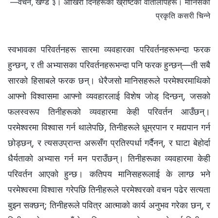
—वचन, खण्ड ३। आखिरी दिनहरूका ख्रीष्टका वार्तालापहरू। मानिसको
प्रकृति कसरी चिन्ने
स्वभावका परिवर्तनहरू सारमा व्यवहारका परिवर्तनहरूभन्दा फरक
हुन्छन्, र ती अभ्यासका परिवर्तनहरूभन्दा पनि फरक हुन्छन्—ती सबै
सारको हिसाबले फरक छन्। धेरैजसो मानिसहरूले परमेश्‍वरमाथिको
आफ्नो विश्‍वासमा आफ्‍नो व्यवहारलाई विशेष जोड् दिन्छन्, जसको
फलस्वरूप तिनीहरूको व्यवहारमा केही परिवर्तन आउँछन्।
परमेश्‍वरमा विश्‍वास गर्न थालेपछि, तिनीहरूले धूम्रपान र मद्यपान गर्न
छोड्छन्, र त्यसउप्रान्त अरूसँग प्रतिस्पर्धा गर्दैनन्, र घाटा बेहोर्दा
धैर्यताको अभ्यास गर्न मन पराउँछन्। तिनीहरूका व्यवहारमा केही
परिवर्तन आएको हुन्छ। कतिपय मानिसहरूलाई के लाग्छ भने
परमेश्‍वरमा विश्‍वास गरेपछि तिनीहरूले परमेश्‍वरको वचन पढेर सत्यता
बुझ्‍न सक्छन्; तिनीहरूले पवित्र आत्‍माको कार्य अनुभव गरेका छन्, र