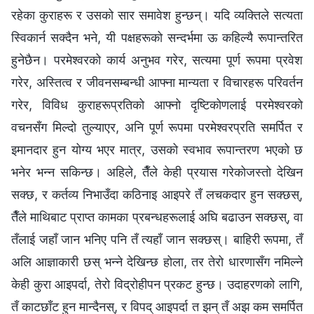
रहेका कुराहरू र उसको सार समावेश हुन्छन्। यदि व्यक्तिले सत्यता
स्विकार्न सक्दैन भने, यी पक्षहरूको सन्दर्भमा ऊ कहिल्यै रूपान्तरित
हुनेछैन। परमेश्‍वरको कार्य अनुभव गरेर, सत्यमा पूर्ण रूपमा प्रवेश
गरेर, अस्तित्व र जीवनसम्‍बन्धी आफ्‍ना मान्यता र विचारहरू परिवर्तन
गरेर, विविध कुराहरूप्रतिको आफ्‍नो दृष्टिकोणलाई परमेश्‍वरको
वचनसँग मिल्‍दो तुल्याएर, अनि पूर्ण रूपमा परमेश्‍वरप्रति समर्पित र
इमानदार हुन योग्य भएर मात्र, उसको स्वभाव रूपान्तरण भएको छ
भनेर भन्‍न सकिन्छ। अहिले, तैँले केही प्रयास गरेकोजस्तो देखिन
सक्छ, र कर्तव्य निभाउँदा कठिनाइ आइपरे तँ लचकदार हुन सक्छस्,
तैँले माथिबाट प्राप्त कामका प्रबन्धहरूलाई अघि बढाउन सक्छस्, वा
तँलाई जहाँ जान भनिए पनि तँ त्यहाँ जान सक्छस्। बाहिरी रूपमा, तँ
अलि आज्ञाकारी छस् भन्‍ने देखिन्छ होला, तर तेरो धारणासँग नमिल्ने
केही कुरा आइपर्दा, तेरो विद्रोहीपन प्रकट हुन्छ। उदाहरणको लागि,
तँ काटछाँट हुन मान्दैनस्, र विपद्‌ आइपर्दा त झन् तँ अझ कम समर्पित