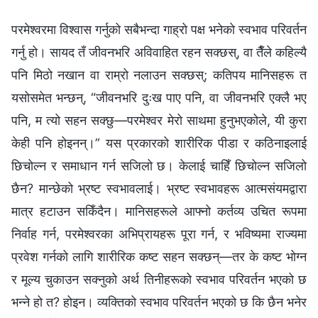
परमेश्‍वरमा विश्‍वास गर्नुको सबैभन्दा गाह्रो पक्ष भनेको स्वभाव परिवर्तन
गर्नु हो। सायद तँ जीवनभरि अविवाहित रहन सक्छस्, वा तैँले कहिल्यै
पनि मिठो नखान वा राम्रो नलाउन सक्छस्; कतिपय मानिसहरू त
यसोसमेत भन्छन्, “जीवनभरि दुःख पाए पनि, वा जीवनभरि एक्लै भए
पनि, म त्यो सहन सक्छु—परमेश्‍वर मेरो साथमा हुनुभएकोले, यी कुरा
केही पनि होइनन्।” यस प्रकारको शारीरिक पीडा र कठिनाइलाई
छिचोल्न र समाधान गर्न सजिलो छ। केलाई चाहिँ छिचोल्न सजिलो
छैन? मान्छेको भ्रष्ट स्वभावलाई। भ्रष्ट स्वभावहरू आत्मसंयमद्वारा
मात्र हटाउन सकिँदैन। मानिसहरूले आफ्‍नो कर्तव्य उचित रूपमा
निर्वाह गर्न, परमेश्‍वरका अभिप्रायहरू पूरा गर्न, र भविष्यमा राज्यमा
प्रवेश गर्नको लागि शारीरिक कष्ट सहन सक्छन्—तर के कष्ट भोग्‍न
र मूल्य चुकाउन सक्‍नुको अर्थ तिनीहरूको स्वभाव परिवर्तन भएको छ
भन्‍ने हो त? होइन। व्यक्तिको स्वभाव परिवर्तन भएको छ कि छैन भनेर