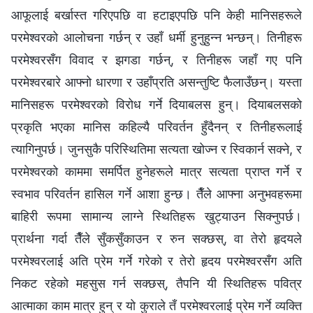
आफूलाई बर्खास्त गरिएपछि वा हटाइएपछि पनि केही मानिसहरूले
परमेश्‍वरको आलोचना गर्छन् र उहाँ धर्मी हुनुहुन्‍न भन्छन्। तिनीहरू
परमेश्‍वरसँग विवाद र झगडा गर्छन्, र तिनीहरू जहाँ गए पनि
परमेश्‍वरबारे आफ्नो धारणा र उहाँप्रति असन्तुष्टि फैलाउँछन्। यस्ता
मानिसहरू परमेश्‍वरको विरोध गर्ने दियाबलस हुन्। दियाबलसको
प्रकृति भएका मानिस कहिल्यै परिवर्तन हुँदैनन् र तिनीहरूलाई
त्यागिनुपर्छ। जुनसुकै परिस्थितिमा सत्यता खोज्न र स्विकार्न सक्‍ने, र
परमेश्‍वरको काममा समर्पित हुनेहरूले मात्र सत्यता प्राप्त गर्ने र
स्वभाव परिवर्तन हासिल गर्ने आशा हुन्छ। तैँले आफ्ना अनुभवहरूमा
बाहिरी रूपमा सामान्य लाग्‍ने स्थितिहरू खुट्याउन सिक्‍नुपर्छ।
प्रार्थना गर्दा तैँले सुँकसुँकाउन र रुन सक्छस्, वा तेरो हृदयले
परमेश्‍वरलाई अति प्रेम गर्ने गरेको र तेरो हृदय परमेश्‍वरसँग अति
निकट रहेको महसुस गर्न सक्छस्, तैपनि यी स्थितिहरू पवित्र
आत्माका काम मात्र हुन् र यो कुराले तँ परमेश्‍वरलाई प्रेम गर्ने व्यक्ति