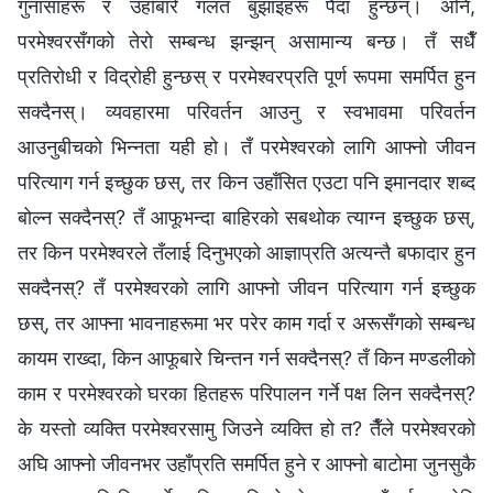
गुनासाहरू र उहाँबारे गलत बुझाइहरू पैदा हुन्छन्। अनि,
परमेश्‍वरसँगको तेरो सम्बन्ध झन्झन् असामान्य बन्छ। तँ सधैँ
प्रतिरोधी र विद्रोही हुन्छस् र परमेश्‍वरप्रति पूर्ण रूपमा समर्पित हुन
सक्दैनस्। व्यवहारमा परिवर्तन आउनु र स्वभावमा परिवर्तन
आउनुबीचको भिन्नता यही हो। तँ परमेश्‍वरको लागि आफ्नो जीवन
परित्याग गर्न इच्छुक छस्, तर किन उहाँसित एउटा पनि इमानदार शब्‍द
बोल्न सक्दैनस्? तँ आफूभन्दा बाहिरको सबथोक त्याग्‍न इच्छुक छस्,
तर किन परमेश्‍वरले तँलाई दिनुभएको आज्ञाप्रति अत्यन्तै बफादार हुन
सक्दैनस्? तँ परमेश्‍वरको लागि आफ्नो जीवन परित्याग गर्न इच्छुक
छस्, तर आफ्ना भावनाहरूमा भर परेर काम गर्दा र अरूसँगको सम्बन्ध
कायम राख्दा, किन आफूबारे चिन्तन गर्न सक्दैनस्? तँ किन मण्डलीको
काम र परमेश्‍वरको घरका हितहरू परिपालन गर्ने पक्ष लिन सक्दैनस्?
के यस्तो व्यक्ति परमेश्‍वरसामु जिउने व्यक्ति हो त? तैँले परमेश्‍वरको
अघि आफ्नो जीवनभर उहाँप्रति समर्पित हुने र आफ्नो बाटोमा जुनसुकै