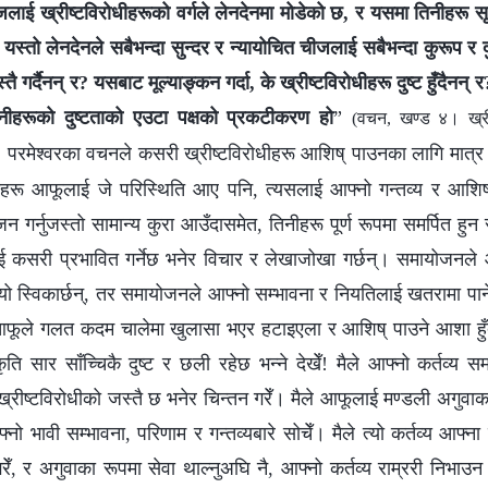
ीजलाई ख्रीष्टविरोधीहरूको वर्गले लेनदेनमा मोडेको छ, र यसमा तिनीहरू सृष
्। यस्तो लेनदेनले सबैभन्दा सुन्दर र न्यायोचित चीजलाई सबैभन्दा कुरूप र
्तै गर्दैनन् र? यसबाट मूल्याङ्कन गर्दा, के ख्रीष्टविरोधीहरू दुष्ट हुँदैनन्
 तिनीहरूको दुष्टताको एउटा पक्षको प्रकटीकरण हो
”
(वचन, खण्ड ४। ख्री
 परमेश्वरका वचनले कसरी ख्रीष्टविरोधीहरू आशिष् पाउनका लागि मात्र पर
ीहरू आफूलाई जे परिस्थिति आए पनि, त्यसलाई आफ्नो गन्तव्य र आशिषल
जन गर्नुजस्तो सामान्य कुरा आउँदासमेत, तिनीहरू पूर्ण रूपमा समर्पित हुन स
ई कसरी प्रभावित गर्नेछ भनेर विचार र लेखाजोखा गर्छन्। समायोजनले 
त्यो स्विकार्छन्, तर समायोजनले आफ्नो सम्भावना र नियतिलाई खतरामा पार
आफूले गलत कदम चालेमा खुलासा भएर हटाइएला र आशिष् पाउने आशा हुँद
ृति सार साँच्चिकै दुष्ट र छली रहेछ भन्ने देखेँ! मैले आफ्नो कर्तव्य स
ै ख्रीष्टविरोधीको जस्तै छ भनेर चिन्तन गरेँ। मैले आफूलाई मण्डली अगुवा
फ्नो भावी सम्भावना, परिणाम र गन्तव्यबारे सोचेँ। मैले त्यो कर्तव्य आ
 गरेँ, र अगुवाका रूपमा सेवा थाल्नुअघि नै, आफ्नो कर्तव्य राम्ररी निभाउ