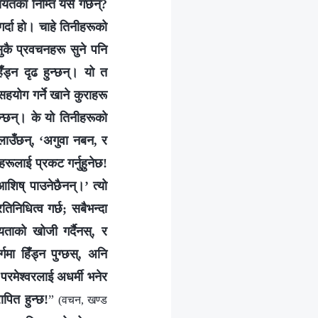
सियतका निम्ति यसै गर्छन्?
र्दा हो। चाहे तिनीहरूको
सुकै प्रवचनहरू सुने पनि
हिँड्न दृढ हुन्छन्। यो त
योग गर्ने खाने कुराहरू
ान्छन्। के यो तिनीहरूको
लाउँछन्, ‘अगुवा नबन, र
ीहरूलाई प्रकट गर्नुहुनेछ!
शिष्‌ पाउनेछैनन्।’ त्यो
िनिधित्व गर्छ; सबैभन्दा
्यताको खोजी गर्दैनस्, र
र्गमा हिँड्न पुग्छस्, अनि
परमेश्‍वरलाई अधर्मी भनेर
ापित हुन्छ!
”
(वचन, खण्ड