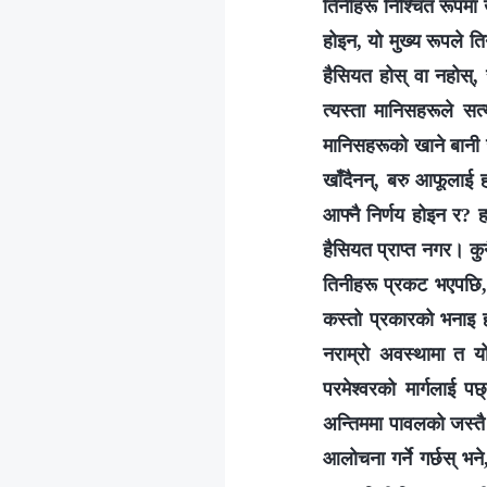
तिनीहरू निश्‍चित रूपमा ख
होइन, यो मुख्य रूपले त
हैसियत होस् वा नहोस्, 
त्यस्ता मानिसहरूले सत्य
मानिसहरूको खाने बानी 
खाँदैनन्, बरु आफूलाई ह
आफ्‍नै निर्णय होइन र?
हैसियत प्राप्त नगर। कुनै
तिनीहरू प्रकट भएपछि, त
कस्तो प्रकारको भनाइ हो
नराम्रो अवस्थामा त यो 
परमेश्‍वरको मार्गलाई पछ्
अन्तिममा पावलको जस्तै प
आलोचना गर्ने गर्छस् भने