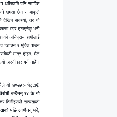
ँ, म अलिकति पनि समर्पित
्ने क्षमता छैन र आफूले
ो देखिन सक्थ्यो, तर यो
खुलासा भएर हटाइनेछु भनी
श्वरको अभिप्राय हामीलाई
वभाव हटाउन र मुक्ति पाउन
नसकेकी मात्र होइन, मैले
यो अस्वीकार गर्न चाहेँ।
ले यी खण्डहरू भेट्टाएँ:
रोधी बन्दैनन् र? के यो
, तर तिनीहरूले सत्यताको
ताको पछि लाग्दैनन् भने,