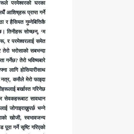
ूले परमेश्‍वरको घरका
ँ आशिष्‌हरू प्राप्त गर्ने
 हैसियत गुम्‍नेबित्तिकै
छ। तिनीहरू सोच्छन्, ‘म
हरू, र परमेश्‍वरलाई समेत
र तेरो भरोसाको सबभन्दा
गर्नेछ? तेरो भविष्यबारे
फ्ना लागि होसियारीसाथ
 नत्र, कसैले मेरो फाइदा
नीहरूलाई बर्खास्त गरिनेछ
ा र सेवकहरूबाट सावधान
ई जोगाइराख्नुपर्छ भन्ने
यताको खोजी, स्वभावजन्य
ड पूरा गर्ने सृष्टि गरिएको