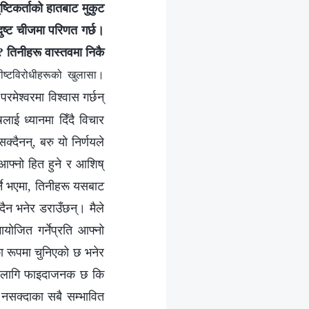
्टिकर्ताको हातबाट मुकुट
 दुष्ट चीजमा परिणत गर्छ।
 र? तिनीहरू वास्तवमा निकै
ष्टविरोधीहरूको खुलासा।
मेश्वरमा विश्वास गर्छन्
ाई ध्यानमा दिँदै विचार
क्दैनन्, बरु यो निर्णयले
आफ्नो हित हुने र आशिष्
्ने भएमा, तिनीहरू यसबाट
ैन भनेर डराउँछन्। मैले
मायोजित गर्नेप्रति आफ्नो
का रूपमा चुनिएको छ भनेर
फ्ना लागि फाइदाजनक छ कि
न नसक्दाका सबै सम्भावित