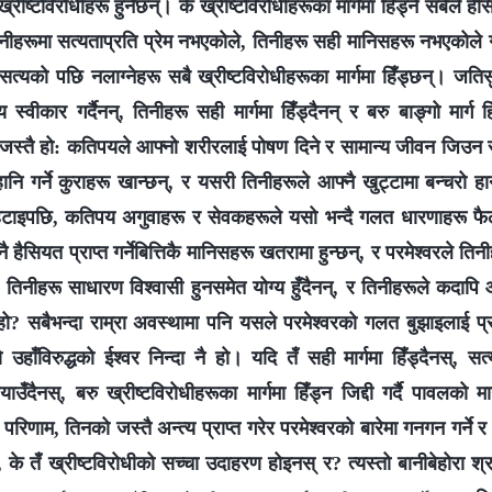
्रीष्टविरोधीहरू हुनेछन्। के ख्रीष्टविरोधीहरूका मार्गमा हिँड्ने सबैले है
िनीहरूमा सत्यताप्रति प्रेम नभएकोले, तिनीहरू सही मानिसहरू नभएकोले ग
सत्यको पछि नलाग्‍नेहरू सबै ख्रीष्टविरोधीहरूका मार्गमा हिँड्छन्। जति
 स्वीकार गर्दैनन्, तिनीहरू सही मार्गमा हिँड्दैनन् र बरु बाङ्गो मार्ग 
जस्तै हो: कतिपयले आफ्‍नो शरीरलाई पोषण दिने र सामान्य जीवन जिउन सह
ानि गर्ने कुराहरू खान्छन्, र यसरी तिनीहरूले आफ्‍नै खुट्टामा बन्चरो ह
 हटाइपछि, कतिपय अगुवाहरू र सेवकहरूले यसो भन्दै गलत धारणाहरू फै
 हैसियत प्राप्त गर्नेबित्तिकै मानिसहरू खतरामा हुन्छन्, र परमेश्‍वरले तिन
िनीहरू साधारण विश्‍वासी हुनसमेत योग्य हुँदैनन्, र तिनीहरूले कदापि आ
? सबैभन्दा राम्रा अवस्थामा पनि यसले परमेश्‍वरको गलत बुझाइलाई प्रत
उहाँविरुद्धको ईश्‍वर निन्दा नै हो। यदि तँ सही मार्गमा हिँड्दैनस्, सत
याउँदैनस्, बरु ख्रीष्टविरोधीहरूका मार्गमा हिँड्न जिद्दी गर्दै पावलको मा
रिणाम, तिनको जस्तै अन्त्य प्राप्त गरेर परमेश्‍वरको बारेमा गनगन गर्ने र 
, के तँ ख्रीष्टविरोधीको सच्‍चा उदाहरण होइनस् र? त्यस्तो बानीबेहोरा श्र