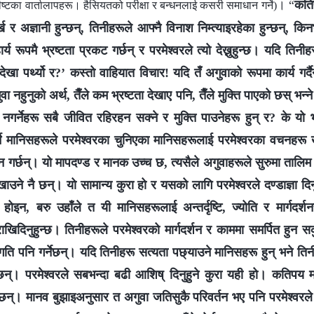
। “
कति
टका वार्तालापहरू। हैसियतको परीक्षा र बन्धनलाई कसरी समाधान गर्ने)
र्ख र अज्ञानी हुन्छन्, तिनीहरूले आफ्नै विनाश निम्त्याइरहेका हुन्छन्, 
र्य रूपमै भ्रष्टता प्रकट गर्छन् र परमेश्‍वरले त्यो देख्नुहुन्छ। यदि ति
ता देखा पर्थ्यो र?’ कस्तो वाहियात विचार! यदि तँ अगुवाको रूपमा कार्य गर्दैन
वा नहुनुको अर्थ, तैँले कम भ्रष्टता देखाए पनि, तैँले मुक्ति पाएको छस् भन्‍न
 नगर्नेहरू सबै जीवित रहिरहन सक्ने र मुक्ति पाउनेहरू हुन् र? के यो 
्ने मानिसहरूले परमेश्‍वरका चुनिएका मानिसहरूलाई परमेश्‍वरका वचनहरू
्शन गर्छन्। यो मापदण्ड र मानक उच्च छ, त्यसैले अगुवाहरूले सुरुमा तालिम स
ेखाउने नै छन्। यो सामान्य कुरा हो र यसको लागि परमेश्‍वरले दण्डाज्ञा दिनु
्र होइन, बरु उहाँले त यी मानिसहरूलाई अन्तर्दृष्टि, ज्योति र मार्गदर्शन
खिदिनुहुन्छ। तिनीहरूले परमेश्‍वरको मार्गदर्शन र काममा समर्पित हुन 
ति पनि गर्नेछन्। यदि तिनीहरू सत्यता पछ्याउने मानिसहरू हुन् भने तिनीहरू
्नेछन्। परमेश्‍वरले सबभन्दा बढी आशिष् दिनुहुने कुरा यही हो। कतिपय म
छन्। मानव बुझाइअनुसार त अगुवा जतिसुकै परिवर्तन भए पनि परमेश्‍वरले वास