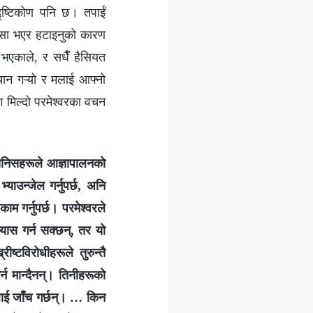
ृष्टिकोण पनि छ। तपाईं
लासा भएर हटाइनुको कारण
भएकाले, र सधैँ हैसियत
चान गऱ्यो र मलाई आफ्नो
ग मिल्दो परमेश्वरका वचन
 मानिसहरूले आज्ञापालनको
्याउन्जेल गर्नुपर्छ, अनि
ाम गर्नुपर्छ। परमेश्‍वरले
ास गर्न सक्छन्, तर यो
्टविरोधीहरूले तुरुन्तै
्न मान्दैनन्। तिनीहरूको
लाई जाँच गर्छन्। … किन