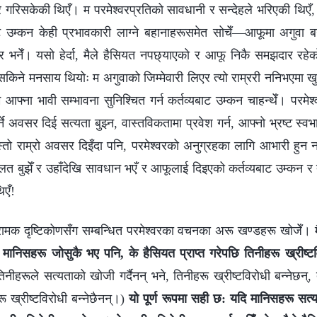
ार गरिसकेकी थिएँ। म परमेश्वरप्रतिको सावधानी र सन्देहले भरिएकी थिए
बाट उम्कन केही प्रभावकारी लाग्ने बहानाहरूसमेत सोचेँ—आफूमा अगुवा बन
नेर भनेँ। यसो हेर्दा, मैले हैसियत नपछ्याएको र आफू निकै समझदार रहेक
नसकिने मनसाय थियोः म अगुवाको जिम्मेवारी लिएर त्यो राम्ररी ननिभएमा 
फ्ना भावी सम्भावना सुनिश्चित गर्न कर्तव्यबाट उम्कन चाहन्थेँ। परमे
गर्ने अवसर दिई सत्यता बुझ्न, वास्तविकतामा प्रवेश गर्न, आफ्नो भ्रष्ट स्
स्तो राम्रो अवसर दिइँदा पनि, परमेश्वरको अनुग्रहका लागि आभारी हुन 
लत बुझेँ र उहाँदेखि सावधान भएँ र आफूलाई दिइएको कर्तव्यबाट उम्कन र त्
िएँ!
रामक दृष्टिकोणसँग सम्बन्धित परमेश्वरका वचनका अरू खण्डहरू खोजेँ। मै
मानिसहरू जोसुकै भए पनि, के हैसियत प्राप्त गरेपछि तिनीहरू ख्रीष्टवि
िनीहरूले सत्यताको खोजी गर्दैनन् भने, तिनीहरू ख्रीष्टविरोधी बन्‍नेछन्
ू ख्रीष्टविरोधी बन्‍नेछैनन्।)
यो पूर्ण रूपमा सही छ: यदि मानिसहरू सत्य