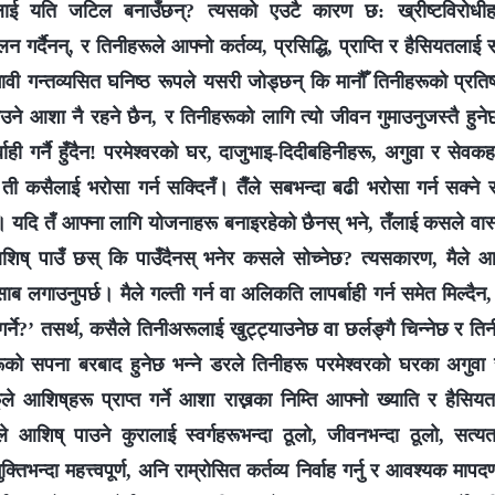
ालाई यति जटिल बनाउँछन्? त्यसको एउटै कारण छ: ख्रीष्टविरोधीहर
न गर्दैनन्, र तिनीहरूले आफ्नो कर्तव्य, प्रसिद्धि, प्राप्ति र हैसियतलाई सधै
 गन्तव्यसित घनिष्ठ रूपले यसरी जोड्छन् कि मानौँ तिनीहरूको प्रतिष्ठा र
ाउने आशा नै रहने छैन, र तिनीहरूको लागि त्यो जीवन गुमाउनुजस्तै हुने
्बाही गर्नै हुँदैन! परमेश्‍वरको घर, दाजुभाइ-दिदीबहिनीहरू, अगुवा र सेवक
ती कसैलाई भरोसा गर्न सक्दिनँ। तैँले सबभन्दा बढी भरोसा गर्न सक्ने 
्। यदि तँ आफ्ना लागि योजनाहरू बनाइरहेको छैनस् भने, तँलाई कसले वास्ता 
आशिष् पाउँ छस् कि पाउँदैनस् भनेर कसले सोच्नेछ? त्यसकारण, मैले आ
ाब लगाउनुपर्छ। मैले गल्ती गर्न वा अलिकति लापर्बाही गर्न समेत मिल्दैन,
गर्ने?’ तसर्थ, कसैले तिनीअरूलाई खुट्ट्याउनेछ वा छर्लङ्गै चिन्नेछ र ति
ूको सपना बरबाद हुनेछ भन्ने डरले तिनीहरू परमेश्‍वरको घरका अगुव
 आशिष्‌हरू प्राप्त गर्ने आशा राख्नका निम्ति आफ्नो ख्याति र हैसियतला
ीले आशिष्‌ पाउने कुरालाई स्वर्गहरूभन्दा ठूलो, जीवनभन्दा ठूलो, सत्
क्तिभन्दा महत्त्वपूर्ण, अनि राम्रोसित कर्तव्य निर्वाह गर्नु र आवश्यक मापदण्