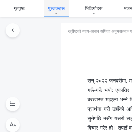
गृहपृष्ठ
पुस्तकहरू
भिडियोहरू
भजन
ख्रीष्‍टको न्याय-आसन अघिका अनुभवात्मक ग
सन् २०२२ जनवरीमा, मलाई
गरूँ-गरूँ भयो: एकातिर
बरखास्त भइएला भन्ने चि
प्रार्थना गरी उहाँको अ
सुनेपछि मसँग यसरी सङ्
विचार गरेर हो। तपाईं व