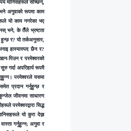
पय मानिसहरूले सोच्छन्,
किनभने अगुवाको रूपमा काम
नीहरूले यो काम नगरेका भए
स् भने, के तैँले भ्रष्टता
े हुन्छ र? यो तर्कअनुसार,
भनाइ हास्यास्पद छैन र?
 खान-पिउन र परमेश्‍वरको
ुरु गर्दा अपरिहार्य रूपमै
हुन्‍न। परमेश्‍वरले यसमा
समेत प्रदान गर्नुहुन्छ र
सकुन्जेल जीवनमा साधारण
ले परमेश्‍वरद्वारा सिद्ध
ानिसहरूले यो कुरा देख्न
्ता गर्नुहुन्‍न; अगुवा र