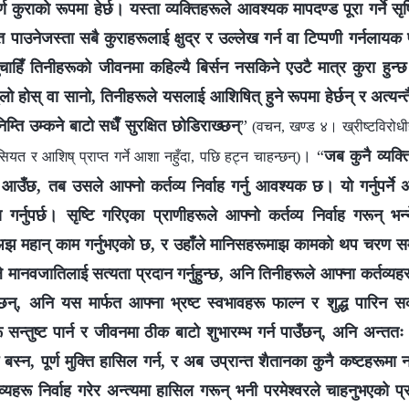
वपूर्ण कुराको रूपमा हेर्छ। यस्ता व्यक्तिहरूले आवश्यक मापदण्ड पूरा गर्ने सृष
क्ति पाउनेजस्ता सबै कुराहरूलाई क्षुद्र र उल्लेख गर्न वा टिप्पणी गर्नलाय
ाहिँ तिनीहरूको जीवनमा कहिल्यै बिर्सन नसकिने एउटै मात्र कुरा हुन्छ।
ठूलो होस् वा सानो, तिनीहरूले यसलाई आशिषित् हुने रूपमा हेर्छन् र अत्य
्ति उम्कने बाटो सधैँ सुरक्षित छोडिराख्छन्
”
(वचन, खण्ड ४। ख्रीष्टविरोध
। “
जब कुनै व्यक्त
ियत र आशिष्‌ प्राप्त गर्ने आशा नहुँदा, पछि हट्न चाहन्छन्)
ु आउँछ, तब उसले आफ्नो कर्तव्य निर्वाह गर्नु आवश्यक छ। यो गर्नुपर्ने 
 गर्नुपर्छ। सृष्टि गरिएका प्राणीहरूले आफ्नो कर्तव्य निर्वाह गरून् भन्‍
अझ महान् काम गर्नुभएको छ, र उहाँले मानिसहरूमाझ कामको थप चरण सम्
 मानवजातिलाई सत्यता प्रदान गर्नुहुन्छ, अनि तिनीहरूले आफ्ना कर्तव्यहरू नि
छन्, अनि यस मार्फत आफ्ना भ्रष्ट स्वभावहरू फाल्न र शुद्ध पारिन 
ू सन्तुष्ट पार्न र जीवनमा ठीक बाटो शुभारम्भ गर्न पाउँछन्, अनि अन्ततः
बस्‍न, पूर्ण मुक्ति हासिल गर्न, र अब उप्रान्त शैतानका कुनै कष्टहरूमा न
्यहरू निर्वाह गरेर अन्त्यमा हासिल गरून् भनी परमेश्‍वरले चाहनुभएको