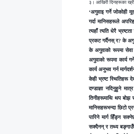
३। आखिरी दिनहरूका ख्रीष्
‘अगुवाइ गर्ने जोकोही मू
गर्दा मानिसहरूले अपरिहा
त्यहाँ त्यति धेरै भ्रष्ट
प्रकट गर्दैनस् र? के अगु
के अगुवाको रूपमा सेवा
अगुवाको रूपमा कार्य गर
कार्य अनुभव गर्न मार्गदर
केही भ्रष्ट स्थितिहरू द
दण्डाज्ञा नदिनुहुने मात
तिनीहरूमाथि थप बोझ रा
मानिसहरूभन्दा छिटो प्रग
पारिने मार्ग हिँड्न सक
सक्दैनन् र तथ्य बङ्गाउँ