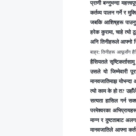
प्राणी बन्‍नुभन्दा महत्त्
कर्तव्य पालन गर्ने र मु
जबकि आशिष्‌हरू पाउनुच
हरेक कुरामा, चाहे त्यो 
अनि तिनीहरूले आफ्नो निम
बाह्र: तिनीहरू आफूसँग हैस
हैसियतले सृष्टिकर्तासाम
उसले यो जिम्मेवारी पूरा
मानवजातिमाझ योभन्दा 
त्यो काम के हो त? उहाँले
सत्यता हासिल गर्न सक्
परमेश्‍वरका अभिप्रायहर
मान्न र दुष्टताबाट अलग 
मानवजातिले आफ्ना कर्तव