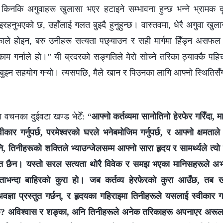
 किनकि अगुवाहरू खुलासा भएर हटाइने सम्भावना हुन्छ भन्ने भ्रामक द
इरहनुभएको छ, उहाँलाई गलत बुझ्दै हुनुहुन्छ। वास्तवमा, धेरै अगुवा खु
काले होइन, बरु उनीहरू सत्यता पछ्याउन र सही मार्गमा हिँड्न असफल 
ाम गर्नाले हो।” यी ब्रदरको सङ्गतिले मेरो सोच्ने तरिका ठ्याक्कै पहि
मा बुझ्न सहयोग गऱ्यो। त्यसपछि, मैले खान र पिउनका लागि आफ्नो स्थितिसँ
ा वचनका दुईवटा खण्ड भेटेँ: “
आफ्‍नो कर्तव्यमा सानोतिनो हेरफेर गरिँदा,
कार गर्नुपर्छ, परमेश्‍वरको घरले भनेबमोजिम गर्नुपर्छ, र आफ्‍नो क्षमताले भ
, तिनीहरूको शक्तिले भ्याउन्जेलसम्‍म आफ्‍नो सारा हृदय र सामर्थ्यले त्यो क
गलत छैन। यस्तो सरल सत्यता थोरै विवेक र समझ भएका मानिसहरूले अभ्य
षमताभन्दा बाहिरको कुरा हो। जब कर्तव्य हेरफेरको कुरा आउँछ, तब ख्रीष
अवज्ञा प्रस्तुत गर्छन्, र हृदयका गहिराइमा तिनीहरूले यसलाई स्वीकार गर
न्छ? अविश्‍वास र शङ्‍का, अनि तिनीहरूले अनेक तरिकाहरू अपनाएर अरू