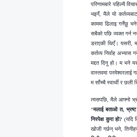
परिणामबारे पहिल्यै विच
भइनँ, मैले यो कर्तव्य
काममा ढिलाइ गर्नेछु भ
सबैको पछि व्यक्त गर्न 
डराएकी थिएँ। यसरी, म आ
कर्तव्य निर्वाह अभ्यास 
मद्दत दिनु हो। म भने य
वास्तवमा परमेश्वरलाई ग
म साँच्चै स्वार्थी र छली थ
त्यसपछि, मैले आफ्नो भ्
“
मलाई बताओ त, भ्रष्ट 
निरपेक्ष कुरा हो?
(यदि त
खोजी गर्छन् भने, तिनीहर