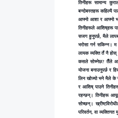
तिनीहरू सामान्य कुर
बन्दोबस्तहरू कहिल्यै पाल
आफ्नो आशा र आफ्नो भावी
तिनीहरूले आशिष्‌हरू प
सजग हुनुपर्छ, मैले लापर
भरोसा गर्न सकिन्न। म 
लायक व्यक्ति तँ नै होस
कसले सोच्नेछ? तैँले 
योजना बनाउनुपर्छ र हिस
लिन खोज्यो भने मैले के 
र आशिष् पाउने तिनीहर
रहन्छन्। तिनीहरू आफूले
सोच्छन्। ख्रीष्टविरोध
परिवर्तन, वा व्यक्तिगत मु