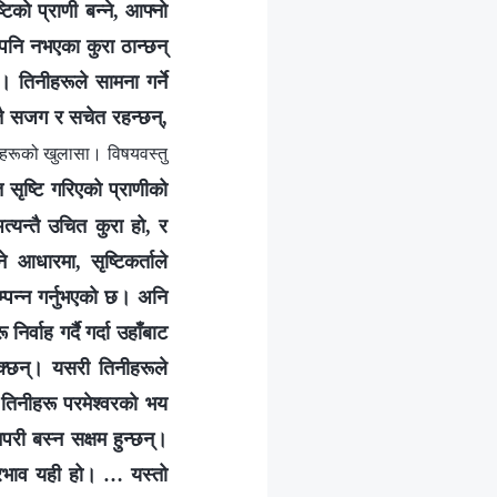
्टिको प्राणी बन्‍ने, आफ्नो
क पनि नभएका कुरा ठान्छन्
 तिनीहरूले सामना गर्ने
न्तै सजग र सचेत रहन्छन्,
ीहरूको खुलासा। विषयवस्तु
ि सृष्टि गरिएको प्राणीको
अत्यन्तै उचित कुरा हो, र
ने आधारमा, सृष्टिकर्ताले
पन्न गर्नुभएको छ। अनि
र्वाह गर्दै गर्दा उहाँबाट
सक्छन्। यसरी तिनीहरूले
 तिनीहरू परमेश्‍वरको भय
परी बस्‍न सक्षम हुन्छन्।
 प्रभाव यही हो। … यस्तो