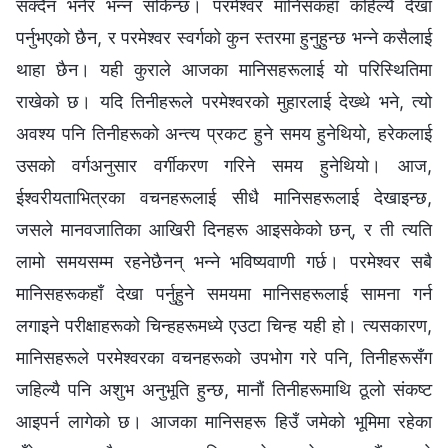
सक्दैन भनेर भन्‍न सकिन्छ। परमेश्‍वर मानिसकहाँ कहिल्यै देखा
पर्नुभएको छैन, र परमेश्‍वर स्वर्गको कुन स्तरमा हुनुहुन्छ भन्‍ने कसैलाई
थाहा छैन। यही कुराले आजका मानिसहरूलाई यो परिस्‍थितिमा
राखेको छ। यदि तिनीहरूले परमेश्‍वरको मुहारलाई देख्थे भने, त्यो
अवश्य पनि तिनीहरूको अन्त्य प्रकट हुने समय हुनेथियो, हरेकलाई
उसको वर्गअनुसार वर्गीकरण गरिने समय हुनेथियो। आज,
ईश्‍वरीयताभित्रका वचनहरूलाई सीधै मानिसहरूलाई देखाइन्छ,
जसले मानवजातिका आखिरी दिनहरू आइसकेको छन्, र ती त्यति
लामो समयसम्‍म रहनेछैनन् भन्‍ने भविष्यवाणी गर्छ। परमेश्‍वर सबै
मानिसहरूकहाँ देखा पर्नुहुने समयमा मानिसहरूलाई सामना गर्न
लगाइने परीक्षाहरूको चिन्‍हहरूमध्ये एउटा चिन्‍ह यही हो। त्यसकारण,
मानिसहरूले परमेश्‍वरका वचनहरूको उपभोग गरे पनि, तिनीहरूसँग
जहिल्यै पनि अशुभ अनुभूति हुन्छ, मानौं तिनीहरूमाथि ठूलो संकष्ट
आइपर्न लागेको छ। आजका मानिसहरू हिउँ जमेको भूमिमा रहेका