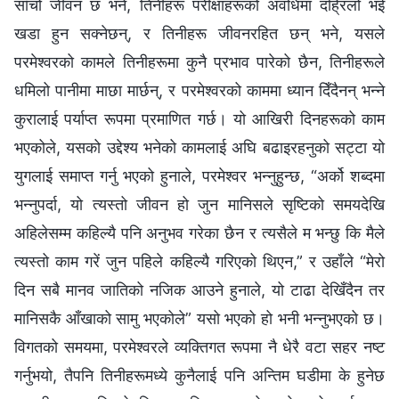
साँचो जीवन छ भने, तिनीहरू परीक्षाहरूको अवधिमा दह्रिलो भई
खडा हुन सक्‍नेछन्, र तिनीहरू जीवनरहित छन् भने, यसले
परमेश्‍वरको कामले तिनीहरूमा कुनै प्रभाव पारेको छैन, तिनीहरूले
धमिलो पानीमा माछा मार्छन्, र परमेश्‍वरको काममा ध्यान दिँदैनन् भन्‍ने
कुरालाई पर्याप्त रूपमा प्रमाणित गर्छ। यो आखिरी दिनहरूको काम
भएकोले, यसको उद्देश्य भनेको कामलाई अघि बढाइरहनुको सट्टा यो
युगलाई समाप्त गर्नु भएको हुनाले, परमेश्‍वर भन्‍नुहुन्छ, “अर्को शब्दमा
भन्नुपर्दा, यो त्यस्तो जीवन हो जुन मानिसले सृष्टिको समयदेखि
अहिलेसम्म कहिल्यै पनि अनुभव गरेका छैन र त्यसैले म भन्छु कि मैले
त्यस्तो काम गरें जुन पहिले कहिल्यै गरिएको थिएन,” र उहाँले “मेरो
दिन सबै मानव जातिको नजिक आउने हुनाले, यो टाढा देखिँदैन तर
मानिसकै आँखाको सामु भएकोले” यसो भएको हो भनी भन्नुभएको छ।
विगतको समयमा, परमेश्‍वरले व्यक्तिगत रूपमा नै धेरै वटा सहर नष्ट
गर्नुभयो, तैपनि तिनीहरूमध्ये कुनैलाई पनि अन्तिम घडीमा के हुनेछ