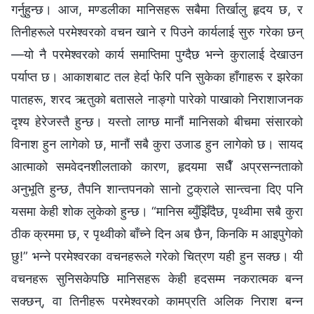
गर्नुहुन्छ। आज, मण्डलीका मानिसहरू सबैमा तिर्खालु हृदय छ, र
तिनीहरूले परमेश्‍वरको वचन खाने र पिउने कार्यलाई सुरु गरेका छन्
—यो नै परमेश्‍वरको कार्य समाप्तिमा पुग्दैछ भन्‍ने कुरालाई देखाउन
पर्याप्त छ। आकाशबाट तल हेर्दा फेरि पनि सुकेका हाँगाहरू र झरेका
पातहरू, शरद ऋतुको बतासले नाङ्गो पारेको पाखाको निराशाजनक
दृश्य हेरेजस्तै हुन्छ। यस्तो लाग्छ मानौं मानिसको बीचमा संसारको
विनाश हुन लागेको छ, मानौं सबै कुरा उजाड हुन लागेको छ। सायद
आत्माको समवेदनशीलताको कारण, हृदयमा सधैँ अप्रसन्नताको
अनुभूति हुन्छ, तैपनि शान्तपनको सानो टुक्राले सान्त्वना दिए पनि
यसमा केही शोक लुकेको हुन्छ। “मानिस ब्युँझिँदैछ, पृथ्वीमा सबै कुरा
ठीक क्रममा छ, र पृथ्वीको बाँच्ने दिन अब छैन, किनकि म आइपुगेको
छु!” भन्‍ने परमेश्‍वरका वचनहरूले गरेको चित्रण यही हुन सक्छ। यी
वचनहरू सुनिसकेपछि मानिसहरू केही हदसम्‍म नकरात्मक बन्‍न
सक्छन्, वा तिनीहरू परमेश्‍वरको कामप्रति अलिक निराश बन्‍न