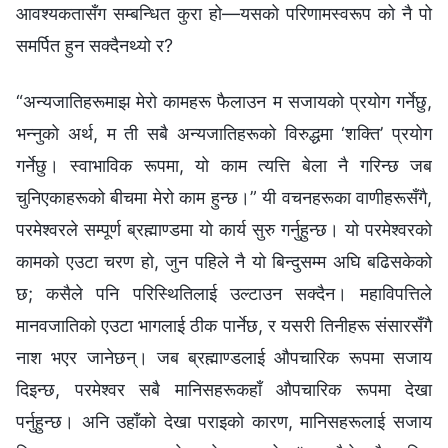
आवश्यकतासँग सम्‍बन्धित कुरा हो—यसको परिणामस्वरूप को नै पो
समर्पित हुन सक्दैनथ्यो र?
“अन्यजातिहरूमाझ मेरो कामहरू फैलाउन म सजायको प्रयोग गर्नेछु,
भन्‍नुको अर्थ, म ती सबै अन्यजातिहरूको विरुद्धमा ‘शक्ति’ प्रयोग
गर्नेछु। स्वाभाविक रूपमा, यो काम त्यत्ति बेला नै गरिन्छ जब
चुनिएकाहरूको बीचमा मेरो काम हुन्छ।” यी वचनहरूका वाणीहरूसँगै,
परमेश्‍वरले सम्पूर्ण ब्रह्माण्डमा यो कार्य सुरु गर्नुहुन्छ। यो परमेश्‍वरको
कामको एउटा चरण हो, जुन पहिले नै यो बिन्दुसम्‍म अघि बढिसकेको
छ; कसैले पनि परिस्थितिलाई उल्टाउन सक्दैन। महाविपत्तिले
मानवजातिको एउटा भागलाई ठीक पार्नेछ, र यसरी तिनीहरू संसारसँगै
नाश भएर जानेछन्। जब ब्रह्माण्डलाई औपचारिक रूपमा सजाय
दिइन्छ, परमेश्‍वर सबै मानिसहरूकहाँ औपचारिक रूपमा देखा
पर्नुहुन्छ। अनि उहाँको देखा पराइको कारण, मानिसहरूलाई सजाय