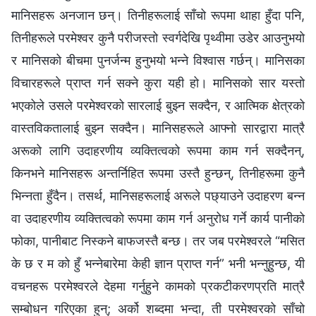
मानिसहरू अनजान छन्। तिनीहरूलाई साँचो रूपमा थाहा हुँदा पनि,
तिनीहरूले परमेश्‍वर कुनै परीजस्तो स्वर्गदेखि पृथ्वीमा उडेर आउनुभयो
र मानिसको बीचमा पुनर्जन्‍म हुनुभयो भन्‍ने विश्‍वास गर्छन्। मानिसका
विचारहरूले प्राप्त गर्न सक्‍ने कुरा यही हो। मानिसको सार यस्तो
भएकोले उसले परमेश्‍वरको सारलाई बुझ्‍न सक्दैन, र आत्मिक क्षेत्रको
वास्तविकतालाई बुझ्‍न सक्दैन। मानिसहरूले आफ्‍नो सारद्वारा मात्रै
अरूको लागि उदाहरणीय व्यक्तित्वको रूपमा काम गर्न सक्दैनन्,
किनभने मानिसहरू अन्तर्निहित रूपमा उस्तै हुन्छन्, तिनीहरूमा कुनै
भिन्‍नता हुँदैन। तसर्थ, मानिसहरूलाई अरूले पछ्याउने उदाहरण बन्‍न
वा उदाहरणीय व्यक्तित्वको रूपमा काम गर्न अनुरोध गर्ने कार्य पानीको
फोका, पानीबाट निस्कने बाफजस्तै बन्छ। तर जब परमेश्‍वरले “मसित
के छ र म को हुँ भन्‍नेबारेमा केही ज्ञान प्राप्त गर्न” भनी भन्‍नुहुन्छ, यी
वचनहरू परमेश्‍वरले देहमा गर्नुहुने कामको प्रकटीकरणप्रति मात्रै
सम्‍बोधन गरिएका हुन्; अर्को शब्‍दमा भन्दा, ती परमेश्‍वरको साँचो