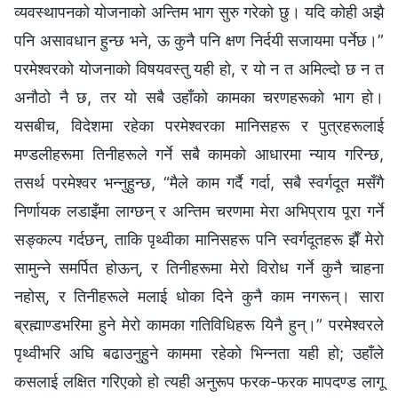
व्यवस्थापनको योजनाको अन्तिम भाग सुरु गरेको छु। यदि कोही अझै
पनि असावधान हुन्छ भने, ऊ कुनै पनि क्षण निर्दयी सजायमा पर्नेछ।”
परमेश्‍वरको योजनाको विषयवस्तु यही हो, र यो न त अमिल्दो छ न त
अनौठो नै छ, तर यो सबै उहाँको कामका चरणहरूको भाग हो।
यसबीच, विदेशमा रहेका परमेश्‍वरका मानिसहरू र पुत्रहरूलाई
मण्डलीहरूमा तिनीहरूले गर्ने सबै कामको आधारमा न्याय गरिन्छ,
तसर्थ परमेश्‍वर भन्‍नुहुन्छ, “मैले काम गर्दै गर्दा, सबै स्वर्गदूत मसँगै
निर्णायक लडाइँमा लाग्छन् र अन्तिम चरणमा मेरा अभिप्राय पूरा गर्ने
सङ्कल्प गर्दछन्, ताकि पृथ्वीका मानिसहरू पनि स्वर्गदूतहरू झैँ मेरो
सामुन्ने समर्पित होऊन्, र तिनीहरूमा मेरो विरोध गर्ने कुनै चाहना
नहोस्, र तिनीहरूले मलाई धोका दिने कुनै काम नगरून्। सारा
ब्रह्माण्डभरिमा हुने मेरो कामका गतिविधिहरू यिनै हुन्।” परमेश्‍वरले
पृथ्वीभरि अघि बढाउनुहुने काममा रहेको भिन्‍नता यही हो; उहाँले
कसलाई लक्षित गरिएको हो त्यही अनुरूप फरक-फरक मापदण्ड लागू