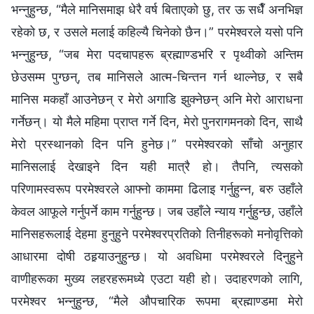
भन्‍नुहुन्छ, “मैले मानिसमाझ धेरै वर्ष बिताएको छु, तर ऊ सधैँ अनभिज्ञ
रहेको छ, र उसले मलाई कहिल्यै चिनेको छैन।” परमेश्‍वरले यसो पनि
भन्‍नुहुन्छ, “जब मेरा पदचापहरू ब्रह्माण्डभरि र पृथ्वीको अन्तिम
छेउसम्म पुग्छन्, तब मानिसले आत्म-चिन्तन गर्न थाल्नेछ, र सबै
मानिस मकहाँ आउनेछन् र मेरो अगाडि झुक्नेछन् अनि मेरो आराधना
गर्नेछन्। यो मैले महिमा प्राप्त गर्ने दिन, मेरो पुनरागमनको दिन, साथै
मेरो प्रस्थानको दिन पनि हुनेछ।” परमेश्‍वरको साँचो अनुहार
मानिसलाई देखाइने दिन यही मात्रै हो। तैपनि, त्यसको
परिणामस्वरूप परमेश्‍वरले आफ्‍नो काममा ढिलाइ गर्नुहुन्‍न, बरु उहाँले
केवल आफूले गर्नुपर्ने काम गर्नुहुन्छ। जब उहाँले न्याय गर्नुहुन्छ, उहाँले
मानिसहरूलाई देहमा हुनुहुने परमेश्‍वरप्रतिको तिनीहरूको मनोवृत्तिको
आधारमा दोषी ठहर्‍याउनुहुन्छ। यो अवधिमा परमेश्‍वरले दिनुहुने
वाणीहरूका मुख्य लहरहरूमध्ये एउटा यही हो। उदाहरणको लागि,
परमेश्‍वर भन्‍नुहुन्छ, “मैले औपचारिक रूपमा ब्रह्माण्डमा मेरो