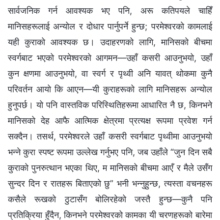
सार्वजनिक गर्न आवश्यक भए पनि, अरू कतिपयले चाहिँ
मानिसहरूलाई अन्योल र दोधार पार्नुपर्ने हुन्छ; परमेश्‍वरको कामलाई
यही कुराको आवश्यक छ। उदाहरणको लागि, मानिसको बीचमा
स्वर्गबाट भएको परमेश्‍वरको आगमन—उहाँ कसरी आउनुभयो, उहाँ
कुन क्षणमा आउनुभयो, वा स्वर्ग र पृथ्वी अनि यावत् थोकमा कुनै
परिवर्तन आयो कि आएन—यी कुराहरूको लागि मानिसहरू अन्योल
हुनुपर्छ। यो पनि वास्तविक परिस्‍थितिहरूमा आधारित नै छ, किनभने
मानिसको देह आफै आत्मिक क्षेत्रमा प्रत्यक्ष रूपमा प्रवेश गर्न
सक्दैन। तसर्थ, परमेश्‍वरले उहाँ कसरी स्वर्गबाट पृथ्वीमा आउनुभयो
भन्‍ने कुरा स्पष्ट रूपमा उल्‍लेख गर्नुभए पनि, जब उहाँले “जुन दिन सबै
कुराको पुनरुत्थान भएका थिए, म मानिसको बीचमा आएँ र मैले उसँग
सुन्दर दिन र रातहरू बिताएको छु” भनी भन्‍नुहुन्छ, त्यस्ता वचनहरू
कसैले रूखको ठुटासँग बोलिरहेको जस्तै हुन्छ—कुनै पनि
प्रतिक्रिया हुँदैन, किनभने परमेश्‍वरको कामका यी चरणहरूको बारेमा