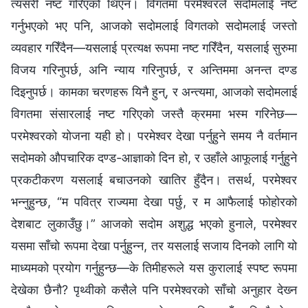
त्यसरी नष्ट गरिएको थिएन। विगतमा परमेश्‍वरले सदोमलाई नष्ट
गर्नुभएको भए पनि, आजको सदोमलाई विगतको सदोमलाई जस्तो
व्यवहार गरिँदैन—यसलाई प्रत्यक्ष रूपमा नष्ट गरिँदैन, यसलाई सुरुमा
विजय गरिनुपर्छ, अनि न्याय गरिनुपर्छ, र अन्तिममा अनन्‍त दण्ड
दिइनुपर्छ। कामका चरणहरू यिनै हुन्, र अन्त्यमा, आजको सदोमलाई
विगतमा संसारलाई नष्ट गरिएको जस्तै क्रममा भस्‍म गरिनेछ—
परमेश्‍वरको योजना यही हो। परमेश्‍वर देखा पर्नुहुने समय नै वर्तमान
सदोमको औपचारिक दण्ड-आज्ञाको दिन हो, र उहाँले आफूलाई गर्नुहुने
प्रकटीकरण यसलाई बचाउनको खातिर हुँदैन। तसर्थ, परमेश्‍वर
भन्‍नुहुन्छ, “म पवित्र राज्यमा देखा पर्छु, र म आफैलाई फोहोरको
देशबाट लुकाउँछु।” आजको सदोम अशुद्ध भएको हुनाले, परमेश्‍वर
यसमा साँचो रूपमा देखा पर्नुहुन्‍न, तर यसलाई सजाय दिनको लागि यो
माध्यमको प्रयोग गर्नुहुन्छ—के तिमीहरूले यस कुरालाई स्पष्‍ट रूपमा
देखेका छैनौ? पृथ्वीको कसैले पनि परमेश्‍वरको साँचो अनुहार देख्‍न