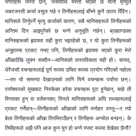
भँगेराहरू जस्तै छन्, जसमाथि यस्तो भएको छ मानौं मृत्युले
जबरजस्ती कर्जा वसुल गर्छ र तिनीहरूलाई बाँच्‍ने कुनै उपाय दिँदैन।
मानिसले तिर्नुपर्ने मृत्यु कर्जाको कारण, सबै मानिसहरूले तिनीहरूको
अन्तिम दिन आइपुगेको छ भन्‍ने अनुभूति गर्छन्। ब्रह्माण्डका
मानिसहरूको हृदयमा यही कुरा भइरहेको छ, र यो कुरा तिनीहरूको
अनुहारमा प्रकट नभए पनि, तिनीहरूको हृदयमा भएको कुरा मेरो
आँखादेखि लुक्‍न सक्दैन—मानिसको वास्तविकता यही हो। सायद,
धेरैजसो वचनहरूलाई पूर्ण रूपमा उचित रूपमा प्रयोग गरिएको नहोला
—तर यो समस्या देखाउनको लागि यिनै वचनहरू पर्याप्त छन्।
परमेश्‍वरको मुखबाट निस्केका हरेक वचनहरू पूरा हुनेछन्, चाहे ती
विगतका हुन् वा वर्तमानका; तिनले मानिसहरूको अघि तथ्यहरूलाई
प्रकट गर्नेछन्—तिनीहरूको आँखाको लागि मनोहर वस्तु—र त्यो
बेला तिनीहरूको आँखा तिरमिराउँछन् र तिनीहरू अन्योल बन्छन्। के
तिमीहरूले अझै पनि आज कुन युग हो भन्‍ने स्पष्ट रूपमा देखेका छैनौ?