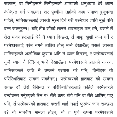
सक्छन्, वा तिनीहरूले तिनीहरूको आत्माको अनुभवमा धेरै ध्यान
केन्द्रित गर्न सक्छन्। तर पृथ्वीमा उहाँको काम समाप्त हुनुभन्दा
पहिले, मानिसहरूलाई त्यस्तो भ्रम दिने गरी परमेश्‍वर त्यति मूर्ख पनि
बन्‍न सक्‍नुहुन्‍न। यदि तँमा साँच्‍चै त्यस्तै भावनाहरू छन् भने, यसले तँ
तेरा भावनाहरूलाई धेरै नै ध्यान दिन्छस्, तँ आफू खुशी काम गर्ने र
परमेश्‍वरलाई प्रेम नगर्ने व्यक्ति होस् भन्‍ने देखाउँछ; यसले त्यस्ता
मानिसहरूले अलौकिक कुरामा अति नै ध्यान दिन्छन्, र परमेश्‍वरलाई
कुनै ध्यान नै दिँदैनन् भन्‍ने देखाउँछ। परमेश्‍वरको हातको कारण,
मानिसहरूले जति नै उम्कने प्रयास गरे पनि, तिनीहरू यो
परिस्‍थितिबाट उम्कन सक्दैनन्। परमेश्‍वरको हातबाट को उम्‍कन
सक्छ र? तेरो हैसियत र परिस्‍थितिहरूलाई कहिले परमेश्‍वरले
बन्दोबस्त गर्नुभएको छैन र? तैँले कष्ट भोगे पनि वा तैँले आशिष् पाए
पनि, तँ परमेश्‍वरको हातबाट कसरी थाहै नपाई फुत्‍केर जान सक्छस्
र? यो मानवीय मामला होइन, यो त पूर्ण रूपमा परमेश्‍वरको