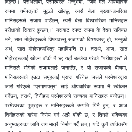
दिइन्छ। यसअलावा, परमेश्‍वरले भन्‍नुभयो, “जब मैले औपचारिक
रूपमा चर्मपत्रको मुट्ठो खोल्छु, त्यसै बेला ब्रह्माण्डभरिका
मानिसहरूले सजाय पाउँछन्, त्यसै बेला विश्‍वभरिका मानिसहरू
परीक्षाको सिकार हुन्छन्।” यसबाट स्पष्ट रूपमा के देख्‍न सकिन्छ
भने, सात मोहोरहरूको विषयवस्तु सजायको विषयवस्तु हो, भन्‍नुको
अर्थ, सात मोहोरहरूभित्र महाविपत्ति छ। तसर्थ, आज, सात
मोहोरहरूलाई खोल्‍न बाँकी नै छ; यहाँ उल्‍लेख गरेको “परीक्षाहरू” ले
मानिसले भोगेको सजायलाई जनाउँछ, र यो सजायको बीचमा,
मानिसहरूको एउटा समूहलाई प्राप्त गरिनेछ जसले परमेश्‍वरद्वारा
जारी गरिएको “प्रमाणपत्र” लाई औपचारिक रूपमा नै स्वीकार
गर्नेछन्, तसर्थ, तिनीहरू परमेश्‍वरको राज्यका मानिसहरू बन्‍नेछन्।
परमेश्‍वरका पुत्रहरू र मानिसहरूको उत्पत्ति यिनै हुन्, र आज
तिनीहरूको बारेमा निर्णय गर्न अझै बाँकी छ, र तिनले भविष्यका
अनुभवहरूका लागि जग मात्रै निर्माण गर्दै छन्। यदि कुनै व्यक्तिसँग