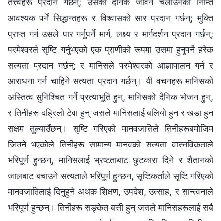
तत्त्वहरू प्रदान गर्छन्; उसको दैनिक जीवन चलाउनको निम्ति
आवश्यक पर्ने सिद्धान्तहरू र विश्‍वासको सार प्रदान गर्छन्; मुक्ति
प्राप्‍त गर्न उसले पार गर्नुपर्ने मार्ग, लक्ष्य र मार्गदर्शन प्रदान गर्छन्;
परमेश्‍वरले सृष्‍टि गर्नुभएको एक प्राणीको रूपमा उसमा हुनुपर्ने हरेक
सत्यता प्रदान गर्छन्; र मानिसले परमेश्‍वरको आज्ञापालन गर्न र
आराधना गर्न चाहिने सत्यता प्रदान गर्छन्। यी वचनहरू मानिसको
अस्तित्व सुनिश्‍चित गर्ने प्रत्याभूति हुन्, मानिसको दैनिक भोजन हुन्,
र तिनीहरू दह्रिलो टेवा हुन् जसले मानिसलाई बलियो हुन र खडा हुन
सक्षम तुल्याउँछन्। सृष्‍टि गरिएको मानवजातिले तिनीहरूबमोजिम
जिउने भएकोले तिनीहरू सामान्य मानवको सत्यता वास्तविकताले
भरिपूर्ण हुन्छन्, मानिसलाई भ्रष्‍टताबाट छुटकारा दिने र शैतानको
जालबाट बचाउने सत्यताले भरिपूर्ण हुन्छन, सृष्‍टिकर्ताले सृष्‍टि गरिएको
मानवजातिलाई दिनुहुने अथक शिक्षण, उपदेश, उत्साह, र सान्त्वनाले
भरिपूर्ण हुन्छन्। तिनीहरू सङ्‍केत बत्ती हुन् जसले मानिसहरूलाई सबै