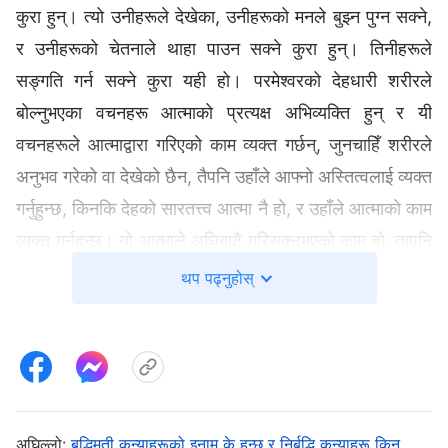
कुरा हुन्। त्यो उनीहरूले देखेका, उनीहरूको मनले बुझ्‍न पुग्‍न सक्‍ने,
र उनीहरूको चेतनाले थाहा पाउन सक्‍ने कुरा हुन्। तिनीहरूले
सङ्‍गति गर्न सक्‍ने कुरा यही हो। परमेश्‍वरको देहधारी शरीरले
बोल्‍नुभएका वचनहरू आत्माको प्रत्यक्ष अभिव्यक्ति हुन् र यी
वचनहरूले आत्माद्वारा गरिएको काम व्यक्त गर्छन्, जुनचाहिँ शरीरले
अनुभव गरेको वा देखेको छैन, तैपनि उहाँले आफ्नो अस्तित्वलाई व्यक्त
गर्नुहुन्छ, किनकि देहको सारतत्त्व आत्मा नै हो, र उहाँले आत्माको काम
व्यक्त गर्नुहुन्छ। यो आत्माले अघिबाटै गरिसक्‍नुभएको काम हो, तापनि
त्यो देहको पहुँचभन्दा बाहिर छ। देहधारणपछि, देहको अभिव्यक्तिद्वारा
थप पढ्नुहोस्
उहाँले मानिसहरूलाई परमेश्‍वरको अस्तित्व थाहा गर्न सक्षम
तुल्याउनुहुन्छ र मानिसहरूलाई परमेश्‍वरको स्वभाव र उहाँले गर्नुभएको
काम देख्‍ने तुल्याउनुहुन्छ। मानिसको कामले मानिसहरूलाई उनीहरू
केमा प्रवेश गर्नुपर्छ र उनीहरूले के बुझ्‍नुपर्छ सोबारे ठूलो स्पष्टता
दिन्छ; यसमा मानिसहरूलाई सत्यताको बुझाइ र अनुभवतिर अगुवाइ
अघिल्लो:
बुद्धिमती कन्याहरूको इनाम के हुन्छ र निर्बुद्धि कन्याहरू किन