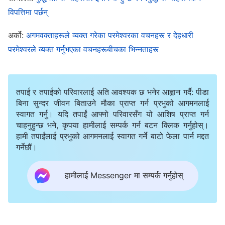
गर्ने कुरा समावेश हुन्छ। मानिसको काम भनेको मानिसहरूलाई
विपत्तिमा पर्छन्
पालनपोषण गर्नु हो; परमेश्‍वरको काम भनेको मानिसहरूको निम्ति नयाँ
अर्को:
अगमवक्ताहरूले व्यक्त गरेका परमेश्‍वरका वचनहरू र देहधारी
मार्ग र नयाँ युगहरूको सुरुवात गरिदिनु, र मरणशील मानिसहरूले
परमेश्‍वरले व्यक्त गर्नुभएका वचनहरूबीचका भिन्नताहरू
थाहा गर्न नसक्‍ने कुरा मानिसहरूलाई प्रकट गरिदिनु हो, यसरी
तिनीहरूले उहाँको स्वभाव बुझ्‍न सक्छन्। परमेश्‍वरको काम भनेको सबै
मानवजातिलाई अगुवाइ गर्नु हो।
तपाई र तपाईको परिवारलाई अति आवश्यक छ भनेर आह्वान गर्दै: पीडा
बिना सुन्दर जीवन बिताउने मौका प्राप्त गर्न प्रभुको आगमनलाई
वचन, खण्ड १। परमेश्‍वरको देखापराइ र काम। परमेश्‍वरको काम र
स्वागत गर्नु। यदि तपाईं आफ्नो परिवारसँग यो आशिष प्राप्त गर्न
मानिसको काम
चाहनुहुन्छ भने, कृपया हामीलाई सम्पर्क गर्न बटन क्लिक गर्नुहोस्।
हामी तपाईंलाई प्रभुको आगमनलाई स्वागत गर्ने बाटो फेला पार्न मद्दत
गर्नेछौं।
जुन कुरा परमेश्‍वरले प्रत्यक्ष रूपमा व्यक्त गर्नुभएको छ त्यो सत्यता
हो। पवित्र आत्‍माको अन्तर्दृष्टिद्वारा पैदा हुने जुनसुकै कुरा
हामीलाई Messenger मा सम्पर्क गर्नुहोस्
सत्यताअनुरूप मात्रै हुन्छ, किनभने पवित्र आत्‍माले मानिसहरूको
कदको आधारमा मात्रै अन्तर्दृष्टि दिनुहुन्छ र मानिसलाई प्रत्यक्ष
रूपमा सत्यता व्यक्त गर्न सक्‍नुहुन्‍न। यो तैँले बुझ्‍नैपर्ने कुरा हो। अनि