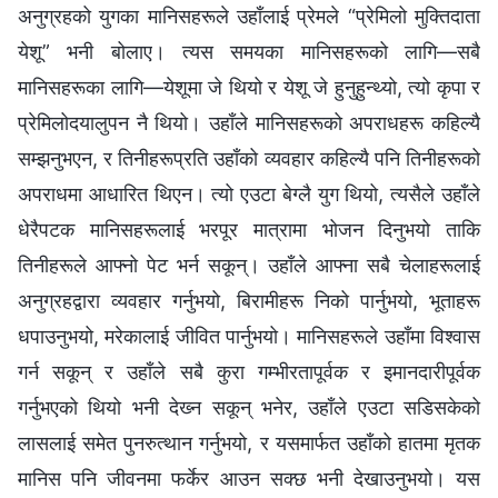
अनुग्रहको युगका मानिसहरूले उहाँलाई प्रेमले “प्रेमिलो मुक्तिदाता
येशू” भनी बोलाए। त्यस समयका मानिसहरूको लागि—सबै
मानिसहरूका लागि—येशूमा जे थियो र येशू जे हुनुहुन्थ्यो, त्यो कृपा र
प्रेमिलोदयालुपन नै थियो। उहाँले मानिसहरूको अपराधहरू कहिल्यै
सम्झनुभएन, र तिनीहरूप्रति उहाँको व्यवहार कहिल्यै पनि तिनीहरूको
अपराधमा आधारित थिएन। त्यो एउटा बेग्लै युग थियो, त्यसैले उहाँले
धेरैपटक मानिसहरूलाई भरपूर मात्रामा भोजन दिनुभयो ताकि
तिनीहरूले आफ्नो पेट भर्न सकून्। उहाँले आफ्ना सबै चेलाहरूलाई
अनुग्रहद्वारा व्यवहार गर्नुभयो, बिरामीहरू निको पार्नुभयो, भूताहरू
धपाउनुभयो, मरेकालाई जीवित पार्नुभयो। मानिसहरूले उहाँमा विश्‍वास
गर्न सकून् र उहाँले सबै कुरा गम्भीरतापूर्वक र इमानदारीपूर्वक
गर्नुभएको थियो भनी देख्‍न सकून् भनेर, उहाँले एउटा सडिसकेको
लासलाई समेत पुनरुत्थान गर्नुभयो, र यसमार्फत उहाँको हातमा मृतक
मानिस पनि जीवनमा फर्केर आउन सक्छ भनी देखाउनुभयो। यस