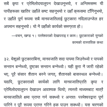
सबै कृपा र प्रेमिलोदयालुपन देखाउनुभयो, र अन्तिमसम्म यी
पापीहरूका खातिर उहाँले कष्ट सहनुभयो र उहाँ क्रूसमा टाँगिनुभयो,
र उहाँले पूर्ण रूपमा सबै मानवजातिलाई छुटकारा नदिलाउन्जेल हर
अपमान सहनुभयो। यो नै उहाँको कार्यको समग्रता हो।
—वचन, खण्ड १। परमेश्‍वरको देखापराइ र काम। छुटकाराको युगको
कामको वास्तविक कथा
३२. येशूको छुटकाराबिना, मानवजाति सदा पापमा जिउनेथ्यो र पापको
सन्तान बन्‍नेथ्यो, दुष्टका सन्तान बन्‍नेथ्यो। यही कुरा नै जारी रहेको
भए, पूरै संसार शैतान बस्‍ने जगत्, शैतानको बासस्थल बन्‍नेथ्यो।
यद्यपि, छुटकाराको कार्यको लागि मानवजातिप्रति कृपा र
प्रेमिलोदयालुपन देखाउन आवश्यक थियो; त्यस्तो माध्यमबाट मात्रै
मानवजातिले क्षमा प्राप्त गर्न सक्थ्यो र अन्ततः परमेश्‍वरद्वारा पूर्ण
पारिने र पूरै रूपमा प्राप्त गरिने हक पाउन सक्थ्यो। यस चरणको