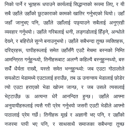
निको पार्ने र भूतहरू धपाउने कार्यलाई सिद्धान्तको रूपमा लिए, र यी
सबै उहाँले उहाँको छुटकाराको कामको खातिर गर्नुभएको थियो। उहाँ
जहाँ जानुभए पनि, उहाँले उहाँलाई पछ्याउने सबैलाई अनुग्रही
व्यवहार गर्नुभयो। उहाँले गरिबलाई धनी, लङ्गडोलाई हिँड्ने, अन्धोले
देख्‍ने, र बहिरोले सुन्‍ने बनाउनुभयो। उहाँले सबैभन्दा तुच्छ व्यक्तिहरू,
दरिद्रहरू, पापीहरूलाई समेत उहाँसँगै एउटै मेचमा बस्‍नको निम्ति
आमन्त्रित गर्नुहुन्थ्यो, तिनीहरूबाट अलग्गै कहिल्यै बस्‍नुहुन्‍नथ्यो, बरु
सधैँ धैर्यता राख्दै, यस्तो समेत भन्‍नुहुन्थ्यो: जब एउटा गोठालोले
सयओटा भेडामध्ये एउटालाई हराउँछ, तब ऊ उनान्सय भेडालाई छोडेर
त्यो एउटा हराएको भेडा खोज्न जान्छ, र जब उसले त्यसलाई
भेट्टाउँछ ऊ अत्यन्त धेरै आनन्दित हुन्छ। उहाँले आफ्ना
अनुयायीहरूलाई त्यसै गरी प्रेम गर्नुभयो जसरी एउटी भेडीले आफ्नो
पाठालाई प्रेम गर्छे। तिनीहरू मूर्ख र अज्ञानी भए पनि, र उहाँको
नजरमा पापी भए पनि, र साथसाथै समाजका सबैभन्दा तुच्छ