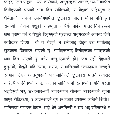
फाइदा लिन सकून्। यस तरिकाले, अनुग्रहको आनन्द उपभोगमार्फत
तिनीहरूको पापको क्षमा दिन सकिन्थ्यो, र येशूको सहिष्णुता र
धैर्यताको आनन्द उपभोगमार्फत छुटकारा पाउने मौका पनि हुन
सक्थ्यो। केवल येशूको सहिष्णुता र धैर्यतामार्फत मात्र तिनीहरूले
क्षमा प्राप्त गर्ने र येशूले दिनुभएको प्रशस्त अनुग्रहको आनन्द लिने
अधिकार जित्थे। यो त येशूले म धर्मीलाई होइन बरु पापीलाई
छुटकारा दिलाउन आएको छु, पापीहरूलाई तिनीहरूका पापहरूको
क्षमा दिन आएको छु भनेर भन्‍नुभएजस्तै हो। जब उहाँ देहधारी
हुनुभयो, येशूले यदि न्याय, श्राप, र मानिसको उल्‍लङ्घन नसहने
स्वभाव लिएर आउनुभएको भए मानिसले छुटकारा पाउने अवसर
कहिल्यै पाउँदैनथ्यो र ऊ सदाको लागि पापी रहनेथ्यो। यदि यस्तो
भइदिएको भए, छ-हजार-वर्षे व्यवस्थापन योजना व्यवस्थाको युगमा
आएर रोकिन्थ्यो, र व्यवस्थाको युग छ हजार वर्षसम्म लम्बिने थियो।
मानिसका पापहरू केवल अझै धेरै अनगिन्ती र घोर भई बढिरहन्थे र