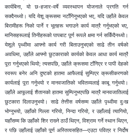
कार्यबिना, यो छ-हजार-वर्षे व्यवस्थापन योजनाले प्रगति गर्न
सक्दैनथ्यो। यदि येशू क्रूसमा नटाँगिनुभएको भए, यदि उहाँले केवल
बिरामीहरू निको पार्ने र भूतहरू भगाउने कार्य मात्रै गर्नुभएको भए,
मानिसहरूलाई तिनीहरूको पापबाट पूर्ण रूपले क्षमा गर्न सकिँदैनथ्यो।
येशूले पृथ्वीमा आफ्नो कार्य गरी बिताउनुभएको साढे तीन वर्षको
अवधिमा, उहाँले आफ्नो छुटकाराको कार्यको केवल आधा कार्य मात्रै
पूरा गर्नुभएको थियो; त्यसपछि, उहाँले क्रूसमा टाँगिएर र पापी देहको
स्वरूप बनेर अनि दुष्टको हातमा आफैलाई सुम्पिएर क्रूसीकरणको
कार्यलाई पूरा गर्नुभयो र मानवजातिको भवितव्यलाई काबू गर्नुभयो।
उहाँले आफूलाई शैतानको हातमा सुम्पिनुभएपछि मात्रै मानवजातिलाई
छुटकारा दिलाउनुभयो। साढे तेत्तीस वर्षसम्म उहाँले पृथ्वीमा दुःख
भोग्‍नुभयो, उहाँको गिल्ला गरियो, निन्दा गरियो, र उहाँलाई त्यागियो,
यहाँसम्म कि उहाँको शिर राख्‍ने ठाउँ थिएन, विश्राम गर्ने स्थान थिएन,
र पछि उहाँलाई उहाँको पूर्ण अस्तित्वसहित—एउटा पवित्र र निर्दोष