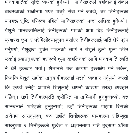
मानवजातिको सृष्टि व्यर्थको हुनेथ्यो। मानिसहरूले यहोवालाई केवल
व्यवस्थाको अधीनमा भएर मात्रै सेवा गर्न सक्थे, तर तिनीहरूका
पापहरू सृष्टि गरिएका पहिलो मानिसहरूको भन्दा अधिक हुनेथ्यो।
येशूले मानवजातिलाई तिनीहरूको पापको क्षमा दिई तिनीहरूलाई
प्रशस्त कृपा र प्रेमिलोदयालुपन बर्साएर तिनीहरूलाई जति धेरै प्रेम
गर्नुभयो, येशूद्वारा मुक्ति पाउनको लागि र येशूले ठूलो मूल्य तिरेर
फर्काई ल्याउनुभएको हराएको थुमा कहलिनको लागि मानवजाति त्यति
नै धेरै हकदार भयो। शैतानले यस कार्यमा हस्तक्षेप गर्न सकेन,
किनकि येशूले उहाँका अनुयायीहरूलाई यस्तो व्यवहार गर्नुभयो जस्तो
कि एउटी स्‍नेही आमाले शिशुलाई आफ्नो काखमा राख्दा व्यवहार
गर्छिन्। उहाँ तिनीहरूप्रति क्रोधित या अभिमानी हुनुहुन्‍नथ्यो, बरु
सान्त्वनाले भरिएको हुनुहुन्थ्यो; उहाँ तिनीहरूको माझमा रिसको
आवेगमा आउनुभएन, बरु उहाँले तिनीहरूका पापहरूमा सहिष्णुता
राख्‍नुभयो र तिनीहरूको मूर्खता र अज्ञानतामा यति हदसम्‍म आँखा