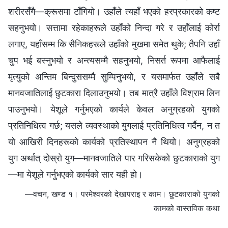
शरीरसँगै—क्रूसमा टाँगियो। उहाँले त्यहाँ भएको हरप्रकारको कष्ट
सहनुभयो। सत्तामा रहेकाहरूले उहाँको निन्दा गरे र उहाँलाई कोर्रा
लगाए, यहाँसम्म कि सैनिकहरूले उहाँको मुखमा समेत थुके; तैपनि उहाँ
चुप भई बस्‍नुभयो र अन्त्यसम्मै सहनुभयो, निसर्त रूपमा आफैलाई
मृत्युको अन्तिम बिन्दुससम्मै सुम्पिनुभयो, र यसमार्फत उहाँले सबै
मानवजातिलाई छुटकारा दिलाउनुभयो। तब मात्रै उहाँले विश्राम लिन
पाउनुभयो। येशूले गर्नुभएको कार्यले केवल अनुग्रहको युगको
प्रतिनिधित्व गर्छ; यसले व्यवस्थाको युगलाई प्रतिनिधित्व गर्दैन, न त
यो आखिरी दिनहरूको कार्यको प्रतिस्थापन नै थियो। अनुग्रहको
युग अर्थात् दोस्रो युग—मानवजातिले पार गरिसकेको छुटकाराको युग
—मा येशूले गर्नुभएको कार्यको सार यही हो।
—वचन, खण्ड १। परमेश्‍वरको देखापराइ र काम। छुटकाराको युगको
कामको वास्तविक कथा