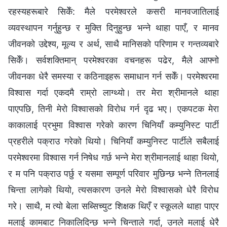
रहस्यहरूबारे सिकेँ: मैले परमेश्‍वरले कसरी मानवजातिलाई
व्यवस्थापन गर्नुहुन्छ र मुक्ति दिनुहुन्छ भन्‍ने थाहा पाएँ, र मानव
जीवनको उद्देश्‍य, मूल्य र अर्थ, साथै मानिसको परिणाम र गन्तव्यबारे
सिकेँ। सर्वशक्तिमान्‌ परमेश्‍वरका वचनहरू पढेर, मैले आफ्‍नो
जीवनका धेरै समस्या र कठिनाइहरू समाधान गर्न सकेँ। परमेश्‍वरमा
विश्‍वास गर्दा एकदमै राम्रो लाग्थ्यो। तर मेरा श्रीमानले थाहा
पाएपछि, तिनी मेरो विश्‍वासको विरोध गर्न दृढ भए। एकपटक मेरा
काकालाई प्रभुमा विश्‍वास गरेको कारण चिनियाँ कम्युनिस्ट पार्टी
प्रहरीले पक्राउ गरेको थियो। चिनियाँ कम्युनिस्ट पार्टीले सबैलाई
परमेश्‍वरमा विश्‍वास गर्न निषेध गर्छ भन्‍ने मेरा श्रीमानलाई थाहा थियो,
र म पनि पक्राउ पर्छु र यसमा सम्पूर्ण परिवार मुछिन्छ भन्‍ने तिनलाई
चिन्ता लागेको थियो, त्यसकारण उनले मेरो विश्‍वासको धेरै विरोध
गरे। साथै, म त्यो बेला सब्सिच्युट शिक्षक थिएँ र स्कूलले थाहा पाएर
मलाई कामबाट निकालिदिन्छ भन्‍ने चिन्ताले गर्दा, उनले मलाई धेरै