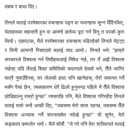
दबाब र बाधा दिए।
तिनले मलाई परमेश्‍वरका वचनहरू पढ्न वा भजनहरू सुन्‍न दिँदैनथिए,
भेलाहरूमा सहभागी हुन वा आफ्‍नो कर्तव्य पूरा गर्न दिनु त परको कुरा
थियो। एकपटक, मैले परमेश्‍वरका वचनहरू पढिरहेको तिनले भेट्ट्ए
र तिनी अत्यन्तै रिसाएको मलाई याद आयो। तिनले भने: “हाम्रो
सरकारले विश्‍वास गर्न तिमीहरूलाई निषेध गर्छ, तर तँ अझै विश्‍वास
गर्छस्! यदि तँलाई शिक्षा समितिको सदस्यले देख्यो भने, तैँले जागिर
मात्रै गुमाउँदैनस्, तर जेलको हावा पनि खानेछस्, तेरो जमानत गर्ने
मसँग पैसा छैन, त्यसकारण धेरै ढिलो हुनुभन्दा पहिले नै तैँले विश्‍वास
छोडिहाल्नु राम्रो हुन्छ!” त्यसपछि पनि, मैले विश्‍वास गरिरहँदा तिनले
मलाई यसो भन्दै धम्की दिए, “जबसम्‍म मेरो सास रहन्छ, तबसम्‍म तैँले
विश्‍वास अभ्यास गर्ने सपनासमेत नदेखे हुन्छ!” यो सुनेर, मेरो
सङ्कल्प कमजोर भयो। मैले सोचेँ: “जे गरे पनि मेरा श्रीमानले मलाई