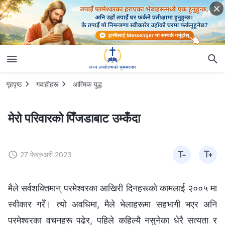
गृहपृष्ठ
गवाहीहरू
आत्मिक युद्ध
मेरो परिवारको पिँजडाबाट उम्‍कँदा
27 फेब्रुअरी 2023
मैले सर्वशक्तिमान्‌ परमेश्‍वरका आखिरी दिनहरूको कामलाई २००५ मा
स्वीकार गरेँ। त्यो अवधिमा, मैले भेलाहरूमा सहभागी भएर अनि
परमेश्‍वरका वचनहरू पढेर, पहिले कहिल्यै नसुनेका धेरै सत्यता र