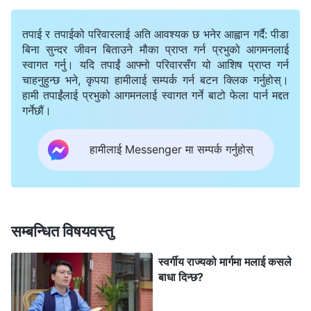
सौभाग्य पाएकी थिएँ भनेर सोचेँ। शैतानको अघि झुक्‍नुभन्दा म मर्न
तयार थिएँ र परमेश्‍वरलाई कहिल्यै पनि धोका दिनेथिइनँ। मेरा
तपाई र तपाईको परिवारलाई अति आवश्यक छ भनेर आह्वान गर्दै: पीडा
श्रीमानले मलाई जति दबाब दिए, मैले त्यति नै परमेश्‍वरलाई
बिना सुन्दर जीवन बिताउने मौका प्राप्त गर्न प्रभुको आगमनलाई
स्वागत गर्नु। यदि तपाईं आफ्नो परिवारसँग यो आशिष प्राप्त गर्न
पछ्याउनुपर्थ्यो, दह्रिलो गरी खडा भएर शैतानलाई लाजमा पार्नुपर्थ्यो।
चाहनुहुन्छ भने, कृपया हामीलाई सम्पर्क गर्न बटन क्लिक गर्नुहोस्।
यदि मैले निरन्तर भेलाहरूमा सहभागिता जनाइरहेँ वा आफ्‍नो कर्तव्य
हामी तपाईंलाई प्रभुको आगमनलाई स्वागत गर्ने बाटो फेला पार्न मद्दत
गर्नेछौं।
पूरा गरिरहेँ भने श्रीमानले मलाई निरन्तर कुटपिट गर्नेछन्, र तिनले
अरू ब्रदर-सिस्टरहरूको रिपोर्ट गर्नेछन् भन्‍ने मण्डलीलाई चिन्ता
हामीलाई Messenger मा सम्पर्क गर्नुहोस्
भयो, त्यसकारण तिनीहरूले मलाई भेलाहरूमा सहभागी नभई घरमै
परमेश्‍वरको वचन पढ्न अनुरोध गरे।
त्यसपछिका तीन वर्षसम्‍म, म श्रीमान बाहिर गएको मौका छोपेर
सम्बन्धित विषयवस्तु
परमेश्‍वरको वचन लुकेर पढ्थेँ, कहिलेकहीँ सङ्गति गर्न छिमेकी
स्वर्गीय राज्यको मार्गमा मलाई कसले
सिस्टरकहाँ जान्थेँ अनि साथीसँगी र परिवारलाई सुसमाचार
बाधा दिन्छ?
सुनाउँथेँ। म त पिँजडाको चराजस्तै बन्धनमा थिएँ। म ब्रदर-
सिस्टरहरूसँगसँगै समय बिताएका, सत्यतामा सङ्गति गरेका,