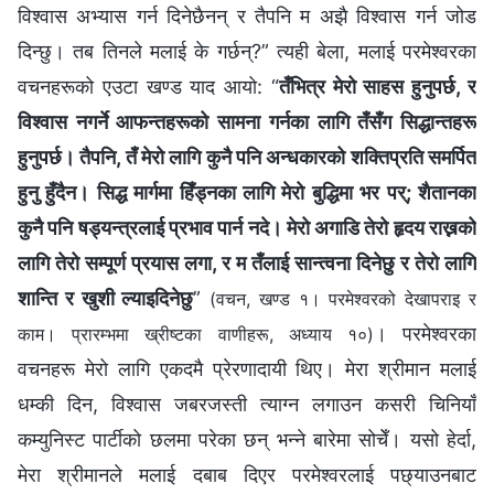
विश्‍वास अभ्यास गर्न दिनेछैनन् र तैपनि म अझै विश्‍वास गर्न जोड
दिन्छु। तब तिनले मलाई के गर्छन्?” त्यही बेला, मलाई परमेश्‍वरका
वचनहरूको एउटा खण्ड याद आयो: “
तँभित्र मेरो साहस हुनुपर्छ, र
विश्वास नगर्ने आफन्तहरूको सामना गर्नका लागि तँसँग सिद्धान्तहरू
हुनुपर्छ। तैपनि, तँ मेरो लागि कुनै पनि अन्धकारको शक्तिप्रति समर्पित
हुनु हुँदैन। सिद्ध मार्गमा हिँड्नका लागि मेरो बुद्धिमा भर पर्; शैतानका
कुनै पनि षड्यन्त्रलाई प्रभाव पार्न नदे। मेरो अगाडि तेरो हृदय राख्नको
लागि तेरो सम्पूर्ण प्रयास लगा, र म तँलाई सान्त्वना दिनेछु र तेरो लागि
शान्ति र खुशी ल्याइदिनेछु
”
(वचन, खण्ड १। परमेश्‍वरको देखापराइ र
। परमेश्‍वरका
काम। प्रारम्‍भमा ख्रीष्‍टका वाणीहरू, अध्याय १०)
वचनहरू मेरो लागि एकदमै प्रेरणादायी थिए। मेरा श्रीमान मलाई
धम्की दिन, विश्‍वास जबरजस्ती त्याग्‍न लगाउन कसरी चिनियाँ
कम्युनिस्ट पार्टीको छलमा परेका छन् भन्‍ने बारेमा सोचेँ। यसो हेर्दा,
मेरा श्रीमानले मलाई दबाब दिएर परमेश्‍वरलाई पछ्याउनबाट