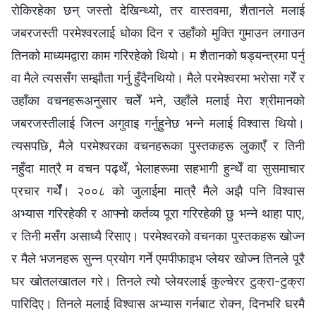
रोकिरहेका छन् जस्तो देखिन्थ्यो, तर वास्तवमा, शैतानले मलाई
जबरजस्ती परमेश्‍वरलाई धोका दिन र उहाँको मुक्ति गुमाउन लगाउन
तिनको माध्यमद्वारा काम गरिरहेको थियो। म शैतानको षड्यन्त्रमा पर्नु
वा मैले त्यससँग सम्झौता गर्नु हुँदैनथियो। मैले परमेश्‍वरमा भरोसा गरेँ र
उहाँका वचनहरूअनुसार चलेँ भने, उहाँले मलाई मेरा श्रीमानको
जबरजस्तीलाई जित्‍न अगुवाइ गर्नुहुनेछ भन्‍ने मलाई विश्‍वास थियो।
त्यसपछि, मैले परमेश्‍वरका वचनहरूका पुस्तकहरू लुकाएँ र तिनी
नहुँदा मात्रै म वचन पढ्थेँ, भेलाहरूमा सहभागी हुन्थेँ वा सुसमाचार
प्रचार गर्थेँ। २००८ को जुलाईमा मात्रै मैले अझै पनि विश्‍वास
अभ्यास गरिरहेकी र आफ्‍नो कर्तव्य पूरा गरिरहेकी छु भन्‍ने थाहा पाए,
र तिनी मसँग असाध्यै रिसाए। परमेश्‍वरको वचनका पुस्तकहरू खोज्‍न
र मैले भजनहरू सुन्‍न प्रयोग गर्ने एमपीफाइभ प्‍लेयर खोज्‍न तिनले पूरै
घर खोतलखातल गरे। तिनले त्यो प्‍लेयरलाई कुल्चेरर टुक्रा-टुक्रा
पारिदिए। तिनले मलाई विश्‍वास अभ्यास गर्नबाट रोक्‍न, दिनभरि घरमै