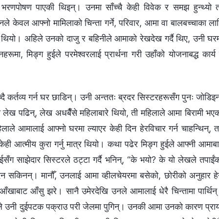
 भरणपोषण पाएकी थिइन्। उनमा साँच्चै केही विवेक र समझ हुन्थ्यो 
ो। उनले केवल आफ्नो मामिलाको चिन्ता गर्ने, परिवार, आमा वा बालबच्चाका ला
हुनु थियो। अहिले उनको दाजु र बहिनीले आमाको रेखदेख गर्दै थिए, उनी घर
ूमा, मिङ्ग हुईले परमेश्‍वरलाई प्रार्थना गरी उहाँको योजनाबद्ध कार्य
दै कर्तव्य गर्न घर छाडिन्। उनी अन्ततः ब्रदर सिस्टरहरूसँग पुनः जोडिइन
 लेख पढिन्, लेख अधबैँसे महिलाबारे थियो, ती महिलाले आमा बिरामी भए
िलाले आमालाई आफ्नो घरमा ल्याएर केही दिन हेरविचार गर्न चाहन्थिन्, 
ग केही आत्मीय कुरा गर्नु मात्र थियो। कथा पढेर मिङ्ग हुईले आफ्नी आमाबा
सँग साझेदार सिस्टरले ठट्टा गर्दै भनिन्, “के भयो? के यो लेखले तपाईं
 दिन सकिनन्। मानौँ, उनलाई आमा व्हीलचेयरमा बसेको, छोरीको अनुहार हेर
खाबाट आँसु झरे। सानै उमेरदेखि उनले आमालाई धेरै चिन्तामा पार्थिन
सतावटले उनी दुईपटक पक्राउ परी जेलमा पुगिन्। उनकी आमा उनको कारण प्रा