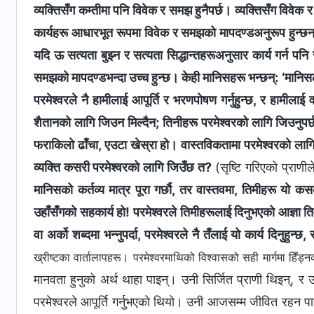
व्यक्तिसँग कम्तीमा पनि विवेक र समझ हुनैपर्छ। व्यक्तिसँग वि
कार्यहरू आधारभूत रूपमा विवेक र समझको मापदण्डअनुरूप हुन्छन् 
यदि ऊ सत्यता बुझ्न र सत्यता सिद्धान्तहरूअनुसार कार्य गर्न पनि
समझको मापदण्डभन्दा उच्च हुन्छ। केही मानिसहरू भन्छन्: ‘मानिसलाई
परमेश्‍वरले नै हामीलाई आपूर्ति र भरणपोषण गर्नुहुन्छ, र हामीला
शैतानको लागि जिउन मिल्दैन; तिनीहरू परमेश्‍वरको लागि जिउनुपर्छ,
फराकिलो ढाँचा, एउटा खेस्रा हो। वास्तविकतामा परमेश्‍वरको लागि
व्यक्ति कसरी परमेश्‍वरको लागि जिउँछ त?
(सृष्टि गरिएको प्राणीले
मानिसको कर्तव्य मात्र पूरा गर्छौ, तर वास्तवमा, तिमीहरू यो 
उहाँसँगको सहकार्य हो! परमेश्‍वरले तिमीहरूलाई दिनुभएको आज्ञा तिमी
वा अर्को शब्दमा भन्नुपर्दा, परमेश्‍वरले नै तँलाई यो कार्य दिनुहुन्छ, र
ख्रीष्टका वार्तालापहरू। परमेश्‍वरमाथिको विश्‍वासको सही मार्गमा हिँड्नको 
मानवता हुनुको अर्थ थाहा पाइन्। उनी सिर्जित प्राणी थिइन्, र 
परमेश्‍वरले आपूर्ति गर्नुभएको थियो। उनी आजसम्म जीवित रहन पाउन