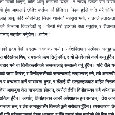
न्ता गरेकी थिइन्, कति आँसु बगाएकी थिइन्। र सायद उनको रोग छोरी
दा आमालाई छोडेर कर्तव्य गर्न हिँडिन्। मिङ्ग हुईले जति धेरै सोचिन
लाई आफू फेरि स्नेहभित्र जिउन थालेको महसुस भयो, र उनले हतारहत
ाको चिन्तामा जिइरहेकी छु। बिन्ती मेरो हृदयको रक्षा गर्नुहोस् र शैतान
मलाई सहयोग गर्नुहोस्। आमेन्!”
हृदय केही हदसम्म स्वतन्त्र भयो। सर्वशक्तिमान्‌ परमेश्‍वर भन्‍नुहुन्
ूरा गरिरहेका थिए, र यसको ऋण तिर्नु पर्दैन, र यो लेनदेनको कार्य बन्‍नु हुँदै
र गर्ने वा तिनीहरूसँगको सम्‍बन्धलाई सम्हाल्ने गर्नु हुँदैन। यदि तैँले 
को ऋण तिर्छस्, र तिनीहरूसँगको सम्‍बन्धलाई सम्हाल्छस् भने, त्यो अमानव
र बन्धनमा पार्ने सम्‍भावना हुन्छ, र तँलाई यी उल्झनहरूबाट बाहिर निस्
 तेरा आमाबुबा तेरा ऋणदाता होइनन्, त्यसैले तँसँग तिनीहरूका सबै अपेक्षाह
ुनै दायित्व हुँदैन। अर्थात्, तिनीहरूका आफ्नै अपेक्षाहरू हुन सक्छन्। तेरा आफ्‍
 र गन्तव्य छन्, र तेरा आमाबुबासँग तिनको कुनै सरोकार हुँदैन। त्यसकारण, ते
 तँ यति वर्षसम्म मलाई भेट्न आएनस्, र तैँले मलाई फोन नगरेको धेरै दिन भय