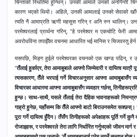
चिन्ताको स्थितिमा हुन्थिन्। उनकी आमाले उनको अनगिन्ती चि
कारण भएको थियो। अहिले, उनकी आमालाई उनको सेवाको खाँचो हुँ
त्यति नै आमाप्रति ऋणी महसुस गरिन् र अनि रुन थालिन्। उन
परमेश्‍वरलाई प्रार्थना गरिन्, “हे परमेश्‍वर म एकचोटि फेरी आम
अवरोधविना तपाईँका वचनमा आधारित भई मानिस र चिजवस्तु हेर्न 
यसपछि, मिङ्ग हुईले परमेश्‍वरका वचनको एक खण्ड पढिन्, र उनको 
“
तँलाई हुर्काएर, तेरा आमाबुबाले आफ्नो जिम्मेवारी र दायित्व मात्रै प
त्यसकारण, तैँले भरपाई गर्ने विचारअनुसार आफ्ना आमाबुबासँग व्यवहा
विचारका आधारमा आफ्ना आमाबुबासँग व्यवहार गर्छस्, तिनीहरूप्रति
हुन्छ। साथ-साथै, यसले तँलाई तेरा दैहिक भावनाहरूको नियन्त्रण 
गाह्रो हुनेछ, यहाँसम्‍म कि तैँले आफ्नो बाटो बिराउनसमेत सक्छस्।
पूरा गर्ने दायित्व हुँदैन। तँसँग तिनीहरूको अपेक्षाहरू पूर्ति गर्ने क
रोजाइहरू, र परमेश्‍वरले तेरा लागि निर्धारित गर्नुभएको जीवन मार्ग
आमाबुबामध्ये एक जनाले: ‘तँ आमाबुबालाई प्रेम नगर्ने सन्तान होस्।