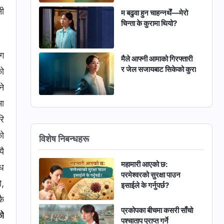
नी
म बढुवा हुन चाहन्नथेँ—मेरो
चिन्ता के कुरामा थियो?
्ग
मैले आफ्नी आमाको गिरफ्तारी
र जेल सजायबाट सिकेको कुरा
को
ने
मा
रि
को
विशेष निबन्धहरू
यै
महामारी आएको छ:
ोध
परमेश्‍वरको सुरक्षा पाउन
ो,
इसाईले के गर्नुपर्छ?
कै
प्रकोपका बीचमा कसरी साँचो
को
पश्चाताप प्राप्त गर्ने