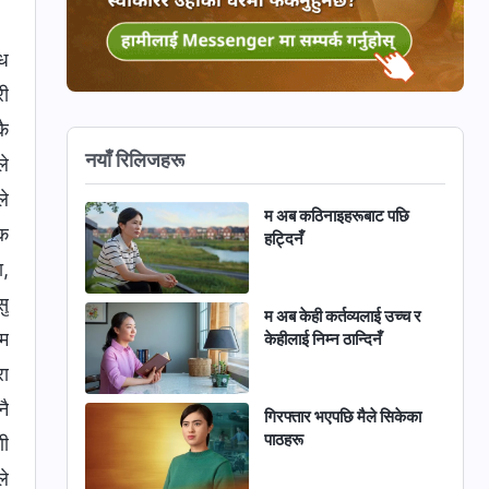
्ध
री
कै
नयाँ रिलिजहरू
ले
ले
म अब कठिनाइहरूबाट पछि
िक
हट्दिनँ
ा,
सु
म अब केही कर्तव्यलाई उच्च र
 म
केहीलाई निम्न ठान्दिनँ
रा
नै
गिरफ्तार भएपछि मैले सिकेका
पाठहरू
णी
ले