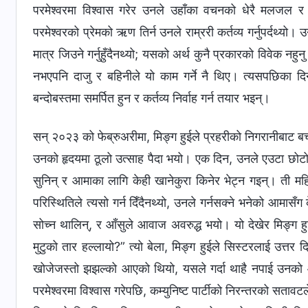
परमेश्‍वरमा विश्‍वास गरेर उनले उहाँका वचनको धेरै मलजल र
परमेश्‍वरको प्रेमको ऋण तिर्न उनले राम्ररी कर्तव्य गर्नुपर्दथ्य
मात्र जिउने गर्नुहुँदैनथ्यो; यसको अर्थ कुनै प्रकारको विवेक न
नभएपनि दाजु र बहिनीले यो काम गर्ने नै थिए। त्यसपछिका दिनहर
बन्दोबस्तमा समर्पित हुन र कर्तव्य निर्वाह गर्न तयार भइन्।
सन् २०२३ को फेब्रुअरीमा, मिङ्ग हुईले प्रहरीको निगरानीबाट बच्
उनको हृदयमा ठूलो उत्साह पैदा भयो। एक दिन, उनले एउटा छोटो
सुनिन् र आमाका लागि केही खानेकुरा किनेर भेट्न गइन्। ती मह
परिस्थितिले त्यसो गर्न दिँदैनथ्यो, उनले गर्नसक्ने भनेको आमासँ
सोच्न थालिन्, र आँसुले आवाज अवरुद्ध भयो। यो देखेर मिङ्ग हुई
मुटुको तार हल्लायो?” त्यो बेला, मिङ्ग हुईले सिस्टरलाई उत्तर
खोजेजस्तो झझल्को आएको थियो, यसले गर्दा थाहै नपाई उनको आँ
परमेश्‍वरमा विश्‍वास गरेपछि, कम्युनिष्ट पार्टीको निरन्तरको 