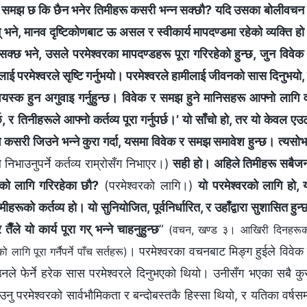
वेक र समझ छ कि छैन भनेर तिमीहरू कसरी भन्न सक्छौ? यदि उसका बोलीवचन
भने, मानव दृष्टिकोणबाट ऊ असल र स्वीकार्य मापदण्डमा रहेको व्यक्ति ह
 सक्छ भने, उसले परमेश्‍वरका मापदण्डहरू पूरा गरिरहेको हुन्छ, जुन विवेक
 परमेश्‍वरले सृष्टि गर्नुभयो। परमेश्‍वरले हामीलाई जीवनको सास दिनुभयो,
ई वयस्क हुन अगुवाइ गर्नुहुन्छ। विवेक र समझ हुने मानिसहरू आफ्नो लागि 
 र तिनीहरूले आफ्नो कर्तव्य पूरा गर्नुपर्छ।’ यो साँचो हो, तर यो केवल एउ
 कसरी जिउने भन्‍ने कुरा गर्दा, यसमा विवेक र समझ समावेश हुन्छ। त्यसो
 निभाउनुपर्ने कर्तव्य राम्रोसँग निभाएर।)
सही हो। अहिले तिमीहरू सबैज
कसको लागि गरिरहेका छौ?
(परमेश्‍वरको लागि।)
यो परमेश्‍वरको लागि हो, 
हरूको कर्तव्य हो। यो सुनियोजित, पूर्वनिर्धारित, र उहाँद्वारा सुशासित हुन्
 तैँले यो कार्य पूरा गर् भन्‍ने चाहनुहुन्छ
”
(वचन, खण्ड ३। आखिरी दिनहरू
। परमेश्‍वरका वचनबाट मिङ्ग हुईले विवेक
लागि पूरा गर्नैपर्ने पाँच सर्तहरू)
उनले फेर्ने हरेक सास परमेश्‍वरले दिनुभएको थियो। उनीसँग भएका सबै कु
ु परमेश्‍वरको सार्वभौमिकता र बन्दोबस्तकै हिस्सा थियो, र यतिका वर्षसम