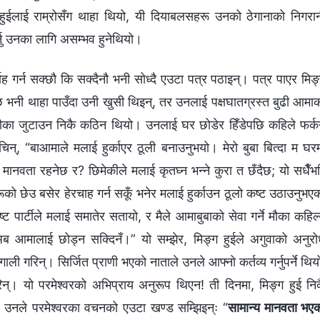
ुईलाई राम्रोसँग थाहा थियो, यी दियाबलसहरू उनको ठेगानाको निगरा
गर्नु उनका लागि असम्भव हुनेथियो।
वाह गर्न सक्छौ कि सक्दैनौ भनी सोध्दै एउटा पत्र पठाइन्। पत्र पाएर मिङ
ौका छ भनी थाहा पाउँदा उनी खुसी थिइन्, तर उनलाई पक्षघातग्रस्त बुढी आमा
मौका जुटाउन निकै कठिन थियो। उनलाई घर छोडेर हिँडेपछि कहिले फर्क
चिन्, “बाआमाले मलाई हुर्काएर ठूली बनाउनुभयो। मेरो बुबा बित्दा म घर
 मानवता रहनेछ र? छिमेकीले मलाई कृतघ्न भन्‍ने कुरा त छँदैछ; यो सधैँभ
रूको छेउ बसेर हेरचाह गर्न सकूँ भनेर मलाई हुर्काउन ठूलो कष्ट उठाउनुभए
ष्ट पार्टीले मलाई समातेर सतायो, र मैले आमाबुबाको सेवा गर्ने मौका कहिल्
 अब आमालाई छोड्न सक्दिनँ।” यो सम्झेर, मिङ्ग हुईले अगुवाको अनुर
 गरिन्। सिर्जित प्राणी भएको नाताले उनले आफ्नो कर्तव्य गर्नुपर्ने थिय
न्। यो परमेश्‍वरको अभिप्राय अनुरूप थिएन! ती दिनमा, मिङ्ग हुई नि
्। उनले परमेश्‍वरका वचनको एउटा खण्ड सम्झिइन्ः “
सामान्य मानवता भए