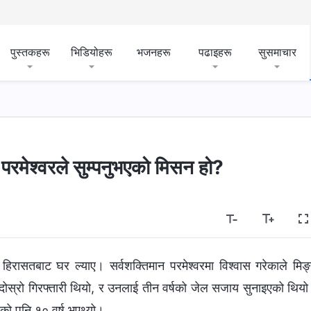
पुस्तकहरू
भिडियोहरू
भजनहरू
पढाइहरू
सुसमाचार
परमेश्‍वरले सुम्पनुभएको मिसन हो?
हिरासतबाट घर ल्याए। सर्वशक्तिमान परमेश्‍वरमा विश्‍वास गरेकाले मिङ
ोस्रो गिरफ्तारी थियो, र उनलाई तीन वर्षको जेल सजाय सुनाइएको थिय
एको पनि १० वर्ष भएथ्यो।