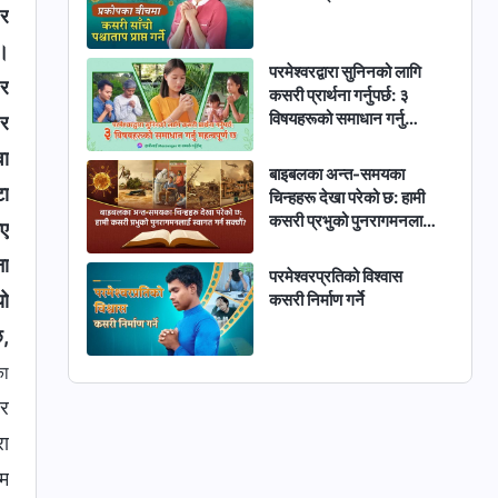
 र
ो।
परमेश्‍वरद्वारा सुनिनको लागि
 र
कसरी प्रार्थना गर्नुपर्छ: ३
विषयहरूको समाधान गर्नु
 र
महत्वपूर्ण छ
वा
बाइबलका अन्त-समयका
टा
चिन्हहरू देखा परेको छ: हामी
कसरी प्रभुको पुनरागमनलाई
भए
स्वागत गर्न सक्छौं?
ना
परमेश्‍वरप्रतिको विश्‍वास
यो
कसरी निर्माण गर्ने
छ,
का
 र
रा
्म