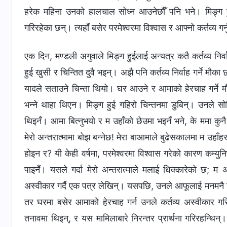
हरेक महिना उनको हालचाल सोध्न आउनेछौँ पनि भने। मिङ्ग ह
गरिरहेका छन्। त्यहाँ बसेर परमेश्‍वरमा विश्‍वास र आफ्नो कर्तव्य 
एक दिन, मण्डली अगुवाले मिङ्ग हुईलाई अन्यत्र कतै कर्तव्य निर्
हुई खुसी र चिन्तित दुवै भइन्। अझै पनि कर्तव्य निर्वाह गर्ने म
यादले सताउने चिन्ता थियो। घर आउने र आमाको हेरचाह गर्ने 
भन्‍ने थाहा थिएन। मिङ्ग हुई गहिरो चिन्तनमा डुबिन्। उनले सो
थिइनँ। आमा बित्नुभयो र म उहाँको छेउमा भइनँ भने, के ममा कुनै
मेरो अन्तरात्मामा बोझ बन्नेछ! मेरा बाआमाले बुढेसकालमा म उहाँह
होइन र? यी केही वर्षमा, परमेश्‍वरमा विश्‍वास गरेको कारण कम्युनि
पाइनँ। यसले गर्दा मेरो अन्तरात्माले मलाई धिक्कारेको छ; म
अस्वीकार गर्दै एक पत्र लेखिन्। यसपछि, उनले आफूलाई मनमनै गाली
तर घरमा बसेर आमाको हेरचाह गर्न उनले कर्तव्य अस्वीकार गरि
तनावमा थिइन्, र यस मामिलाबारे निरन्तर प्रार्थना गरिरहन्थिन