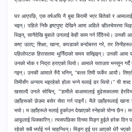
घर आएपछि, एक वर्षअघि नै बुबा बिरामी भएर बितेको र आमालाई पक
भइन्। पहिले निकै हृष्टपुष्ट देखिने आमा अहिले व्हीलचेयरमा
थिइन्, सानैदेखि बुबाले उनलाई केही काम गर्न दिँदैनथे। उनक
कष्ट उठाए; शिक्षा, खाना, कपडाको बन्दोबस्त गरे, तर तिनीहरू
पहिलोपटक हिरासतमा थुनिँदाको समय सम्झिइन्। उनकी आमा प्रहर
उनको भोक र निद्रा हराएको थियो। आमाले यताउता भनसुन गर्दै 
गइन्। उनकी आमाले रुँदै भनिन्, “बल्ल तिमी फर्केर आयौ। तिम्र
तिमीसँग अन्याय भइरहेको होला भन्‍ने मलाई डर थियो।” यी शब्
खसाल्दै उनले सोचिन्, “‘हामीले बाआमालाई बुढेसकालमा हेरविचार 
उहाँहरूको छेउमा बसेर सेवा गर्न पाइनँ। मैले उहाँहरूलाई खाना 
भयो। म उहाँहरूले मलाई हुर्काउन देखाएको स्नेहको योग्य छैन। मजस
आफूलाई धिक्कारिन्। त्यसपछिका दिनमा मिङ्ग हुईले हरेक दिन 
रहेको सबै भर्पाई गर्न चाहन्थिन्। मिङ्ग हुई घर आएको धेरै भ