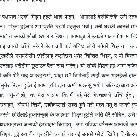
्षघात भएको मिङ्ग हुईले थाहा पाइन्। आमालाई देख्नेबित्तिकै उनी स्तब
 थिइन्। मिङ्ग हुईलाई आमाप्रति ऋणी महसुस भयो। उनी घरकी कान्छी छो
ी आमाले त उनको औधी ख्याल राख्थिन्। आमाबुबाले उनको पालनपोषणमा नि
लाई उनको खाँचो परेको बेला उनी कर्तव्यनिष्ठ छोरी बनेकी थिइनन्। उन
ीले नराम्रोसँग छोरीलाई कुट्नेछन् भनेर चिन्तित थिइन्, र यो चिन्ता
उनलाई धरौटीमा छुटाउन पैसा खर्च गरिन्। यो सोच्दै मिङ्ग हुई आमा नज
ो कति धेरै याद आइरहन्थ्यो, थाहा छ? तिमीलाई त्यहाँ कष्ट भइरहेको होल
द सुनेर मिङ्ग हुईलाई आमाप्रति झन् ऋणी महससु भयो। बलिन्द्रधारा आँ
गर्नुपर्ने हो,’ तर मेरा बाआमा बिरामी भई मेरो हेरचाहको खाँचो हुँदा,
खुवाइनँ, औषधि दिइनँ, उहाँहरूलाई राहत हुने गरी मद्दत गर्नु त परको कु
्ती छोरीलाई हुर्काउनुको के फाइदा!” मिङ्ग हुईले जति धेरै सोचिन्, उति 
पक्षघातग्रस्त आमाको हेरचाहमा बिताइन्। उनी यतिका वर्षसम्म आमाको ऋ
एको थिएन, दुई स्थानीय प्रहरीले उनको घर गई उनको फोटो खिचे। तिनीहरू