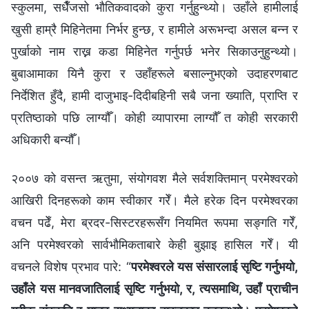
स्कुलमा, सधैँजसो भौतिकवादको कुरा गर्नुहुन्थ्यो। उहाँले हामीलाई
खुसी हाम्रै मिहिनेतमा निर्भर हुन्छ, र हामीले अरूभन्दा असल बन्न र
पुर्खाको नाम राख्न कडा मिहिनेत गर्नुपर्छ भनेर सिकाउनुहुन्थ्यो।
बुबाआमाका यिनै कुरा र उहाँहरूले बसाल्नुभएको उदाहरणबाट
निर्देशित हुँदै, हामी दाजुभाइ-दिदीबहिनी सबै जना ख्याति, प्राप्ति र
प्रतिष्ठाको पछि लाग्यौँ। कोही व्यापारमा लाग्यौँ त कोही सरकारी
अधिकारी बन्यौँ।
२००७ को वसन्त ऋतुमा, संयोगवश मैले सर्वशक्तिमान्‌ परमेश्‍वरको
आखिरी दिनहरूको काम स्वीकार गरेँ। मैले हरेक दिन परमेश्‍वरका
वचन पढेँ, मेरा ब्रदर-सिस्टरहरूसँग नियमित रूपमा सङ्गति गरेँ,
अनि परमेश्‍वरको सार्वभौमिकताबारे केही बुझाइ हासिल गरेँ। यी
वचनले विशेष प्रभाव पारे: “
परमेश्‍वरले यस संसारलाई सृष्‍टि गर्नुभयो,
उहाँले यस मानवजातिलाई सृष्‍टि गर्नुभयो, र, त्यसमाथि, उहाँ प्राचीन