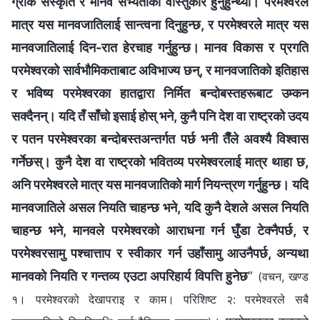
ग्रीक संस्कृति र मानव सभ्यताका वास्तुकार हुनुहुन्थ्यो। परमेश्‍वरले
मात्र यस मानवजातिलाई सान्त्वना दिनुहुन्छ, र परमेश्‍वरले मात्र यस
मानवजातिलाई दिन-रात हेरचाह गर्नुहुन्छ। मानव विकास र प्रगति
परमेश्‍वरको सार्वभौमिकताबाट अविभाज्य छन्, र मानवजातिको इतिहास
र भविष्य परमेश्‍वरका हातद्वारा निर्मित बन्दोबस्तहरूबाट उम्कन
सक्दैनन्। यदि तँ साँचो इसाई होस् भने, कुनै पनि देश वा राष्ट्रको उदय
र पतन परमेश्‍वरका बन्दोबस्तअन्तर्गत पर्छ भनी तैँले अवश्यै विश्‍वास
गर्नेछस्। कुनै देश वा राष्ट्रको भवितव्य परमेश्‍वरलाई मात्र थाहा छ,
अनि परमेश्‍वरले मात्र यस मानवजातिको मार्ग नियन्त्रण गर्नुहुन्छ। यदि
मानवजातिले असल नियति चाहन्छ भने, यदि कुनै देशले असल नियति
चाहन्छ भने, मानवले परमेश्‍वरको आराधना गर्न घुँडा टेक्‍नैपर्छ, र
परमेश्‍वरसामु पश्चात्ताप र स्वीकार गर्न उहाँसामु आउनैपर्छ, अन्यथा
मानवको नियति र गन्तव्य एउटा अपरिहार्य विपत्ति हुनेछ
”
(वचन, खण्ड
१। परमेश्‍वरको देखापराइ र काम। परिशिष्ट २: परमेश्‍वरले सबै