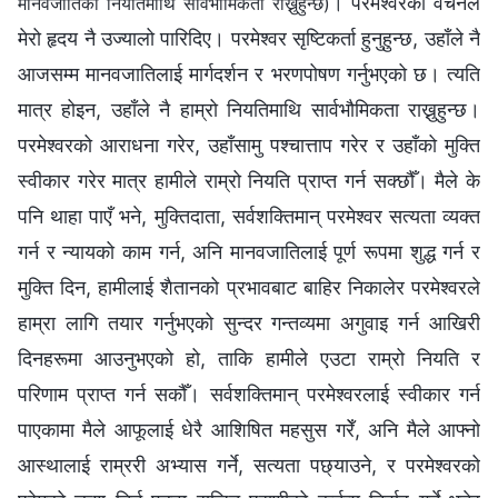
। परमेश्‍वरका वचनले
मानवजातिको नियतिमाथि सार्वभौमिकता राख्नुहुन्छ)
मेरो हृदय नै उज्यालो पारिदिए। परमेश्‍वर सृष्टिकर्ता हुनुहुन्छ, उहाँले नै
आजसम्म मानवजातिलाई मार्गदर्शन र भरणपोषण गर्नुभएको छ। त्यति
मात्र होइन, उहाँले नै हाम्रो नियतिमाथि सार्वभौमिकता राख्नुहुन्छ।
परमेश्‍वरको आराधना गरेर, उहाँसामु पश्चात्ताप गरेर र उहाँको मुक्ति
स्वीकार गरेर मात्र हामीले राम्रो नियति प्राप्त गर्न सक्छौँ। मैले के
पनि थाहा पाएँ भने, मुक्तिदाता, सर्वशक्तिमान्‌ परमेश्‍वर सत्यता व्यक्त
गर्न र न्यायको काम गर्न, अनि मानवजातिलाई पूर्ण रूपमा शुद्ध गर्न र
मुक्ति दिन, हामीलाई शैतानको प्रभावबाट बाहिर निकालेर परमेश्‍वरले
हाम्रा लागि तयार गर्नुभएको सुन्दर गन्तव्यमा अगुवाइ गर्न आखिरी
दिनहरूमा आउनुभएको हो, ताकि हामीले एउटा राम्रो नियति र
परिणाम प्राप्त गर्न सकौँ। सर्वशक्तिमान्‌ परमेश्‍वरलाई स्वीकार गर्न
पाएकामा मैले आफूलाई धेरै आशिषित महसुस गरेँ, अनि मैले आफ्नो
आस्थालाई राम्ररी अभ्यास गर्ने, सत्यता पछ्याउने, र परमेश्‍वरको