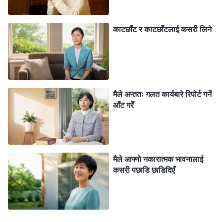
हुर्काउनु भएको थियो, र मेरा आफ्नै छोराछोरीलाई हुर्काउन पनि मद्दत
गर्नुभयो। यस्तो वृद्ध उमेरमा पनि उहाँहरूले मेरो चिन्ता लिनुपरेको
काटछाँट र काटछाँटलाई कसरी लिने
थियो। यदि म विश्वासी नभएको भए उहाँहरूले यस्तो पीडा र सास्ती
भोग्नुपर्ने थिएन। मलाई म उहाँहरूको ऋणी छु भन्ने महसुस भयो—
मलाई एकदमै नराम्रो लाग्यो। तर फेरि, मलाई म सही स्थितिमा छैन
भन्ने महसुस गरेँ। मैले हतारहतार एउटा प्रार्थना गरेँ, “हे परमेश्‍वर! यो
मैले अन्ततः गलत कार्यबारे रिपोर्ट गर्ने
परिस्थिति मेरा लागि पीडादायी छ। म कमजोर महसुस गर्दै छु। म
आँट गरेँ
आफ्ना बुबाआमाप्रति ऋणी भएको लाग्छ। मलाई के गर्ने थाहा छैन।
कृपया मलाई अन्तर्दृष्टि र मार्गदर्शन दिनुहोस् ताकि म तपाईंको
अभिप्राय बुझ्न र दृढ रहन सकूँ।” प्रार्थनापछि, मैले तत्कालै
मैले आफ्नो नकारात्मक भावनालाई
परमेश्‍वरसामु आफ्नो आस्थामा दृढ रहने, परमेश्‍वरलाई पछ्याउने, र
कसरी पछाडि छाडिदिएँ
अटल हृदयले उहाँलाई प्रेम गर्ने कुरा पछ्याउने भनी आफूले गरेको
सङ्कल्प सम्झेँ। त्यही पल, म आफ्नो होसमा पाएँ। मैले परमेश्‍वरका
वचन पनि सम्झेँ: “
के यो छोटो समयको लागि मानिसहरूले आफ्‍नो