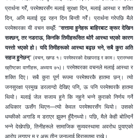
प्रार्थना गरेँ, परमेश्‍वरसँग मलाई सुरक्षा दिन, मलाई आस्था र शक्ति
दिन, अनि मलाई दृढ रहन दिन बिन्ती गरेँ। प्रार्थना गरेपछि मैले
परमेश्‍वरका यी वचन सम्झेँ: “
सत्तामा हुनेहरू बाहिरबाट क्रूर देखिन
सक्छन्, तर नडराऊ, किनकि तिमीहरूसित थोरै आस्था भएको कारण
यस्तो भएको हो। यदि तिमीहरूको आस्था बढ्छ भने, सबै कुरा अति
सहज हुनेछन्
”
(वचन, खण्ड १। परमेश्‍वरको देखापराइ र काम। प्रारम्‍भमा
। परमेश्‍वरका वचनले मलाई आस्था र
ख्रीष्‍टका वाणीहरू, अध्याय ७५)
शक्ति दिए। सबै कुरा पूर्ण रूपमा परमेश्‍वरकै हातमा छन्। त्यो
जनसुरक्षा प्रमुख डरलाग्दो देखिए पनि, ऊ पनि परमेश्‍वरकै हातमा
थियो। मलाई जेल सजाय हुने कि नहुने भन्ने कुराको निर्णय गर्ने
अधिकार ऊसँग थिएन—त्यो केवल परमेश्‍वरसँग थियो। उसको
धम्कीको अगाडि म डराएर झुक्न हुँदैनथ्यो। पछि, मैले केही बोल्दिनँ
भन्ने देखेपछि, तिनीहरूले सामाजिक सुव्यवस्थामा अवरोध पुर्‍याएको
आरोप लगाएर म र अरू तीन जनालाई हिरासतमा राखे।