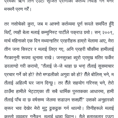
प्रेमको ऋण तिर्न एउटा सृजित प्राणीको कर्तव्य निर्वाह गर्ने भनेर
मनमनै प्रण गरेँ।
तर नसोचेको कुरा, जब म आफ्नो कर्तव्यमा पूर्ण रूपले समर्पित हुँदै
थिएँ, त्यही बेला मलाई कम्युनिस्ट पार्टीले पक्राउ गर्‍यो। सन् २००९,
मार्च महिनाको एक दिन मध्यान्हतिर प्रहरीहरू हाम्रो भेलामा आए, मेरा
तीन जना सिस्टर र मलाई लिएर गए, अनि प्रहरी चौकीमा हामीलाई
गैरकानुनी रूपमा थुनामा राखे। जनसुरक्षा ब्युरो प्रमुख मतिर फर्केर
डरलाग्दो गरी करायो, “तँलाई जे-जे थाहा छ भन्! तँलाई सुसमाचार
प्रचार गर्ने को हो? तेरो मण्डलीको अगुवा को हो? तैँले बोलिस् भने, म
तँलाई अहिल्यै घर जान दिन्छु। तर तैँले सहयोग गरिनस् भने, तेरो
ठाउँमा हामीले भेट्टाएका ती सबै धार्मिक पुस्तकका आधारमा, हामी
तँलाई पाँच वा छ वर्षसम्म जेलमा सडाउन सक्छौँ!” उसको अनुहारको
क्रूर भाव देखेर मेरो मुटु ढुकढुक गर्न थाल्यो। तिनीहरूले मलाई
कस्तो व्यवहार गर्नेछन्, मलाई थाहा थिएन। मैले हतारहतार एउटा