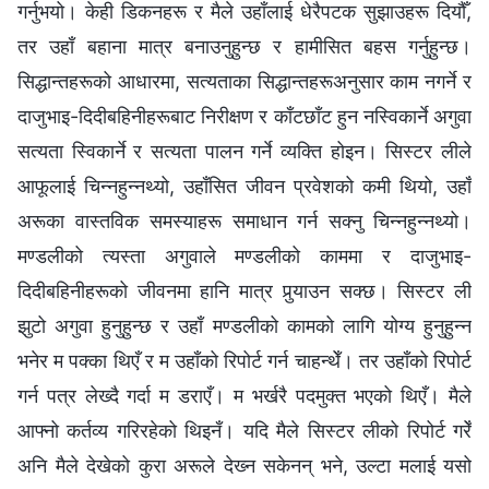
गर्नुभयो। केही डिकनहरू र मैले उहाँलाई धेरैपटक सुझाउहरू दियौँ,
तर उहाँ बहाना मात्र बनाउनुहुन्छ र हामीसित बहस गर्नुहुन्छ।
सिद्धान्तहरूको आधारमा, सत्यताका सिद्धान्तहरूअनुसार काम नगर्ने र
दाजुभाइ-दिदीबहिनीहरूबाट निरीक्षण र काँटछाँट हुन नस्विकार्ने अगुवा
सत्यता स्विकार्ने र सत्यता पालन गर्ने व्यक्ति होइन। सिस्टर लीले
आफूलाई चिन्‍नहुन्‍नथ्यो, उहाँसित जीवन प्रवेशको कमी थियो, उहाँ
अरूका वास्तविक समस्याहरू समाधान गर्न सक्‍नु चिन्‍नहुन्‍नथ्यो।
मण्डलीको त्यस्ता अगुवाले मण्डलीको काममा र दाजुभाइ-
दिदीबहिनीहरूको जीवनमा हानि मात्र पुर्‍याउन सक्छ। सिस्टर ली
झुटो अगुवा हुनुहुन्छ र उहाँ मण्डलीको कामको लागि योग्य हुनुहुन्‍न
भनेर म पक्‍का थिएँ र म उहाँको रिपोर्ट गर्न चाहन्थेँ। तर उहाँको रिपोर्ट
गर्न पत्र लेख्दै गर्दा म डराएँ। म भर्खरै पदमुक्त भएको थिएँ। मैले
आफ्नो कर्तव्य गरिरहेको थिइनँ। यदि मैले सिस्टर लीको रिपोर्ट गरेँ
अनि मैले देखेको कुरा अरूले देख्‍न सकेनन् भने, उल्टा मलाई यसो