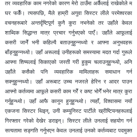
तर व्यवहारिक काम नगरेको कारण मेरो ठाउँमा अर्कैलाई राखेकोले म
घर फर्केँ। त्यसपछि, मैले हाम्री अगुवा सिस्टर लीले परमेश्‍वरका
वचनहरूबारे अन्तर्दृष्टिपूर्ण कुनै कुरा नभनेको तर उहाँले केवल
शाब्दिक सिद्धान्त मात्र प्रचार गर्नुभएको पाएँ। उहाँले आफूलाई
कसरी जानेँ भनी कहिल्यै बताउनुहुन्‍नथ्यो र आफ्ना अनुभवहरू
बाँड्नुहुन्‍नथ्यो। उहाँ अरूलाई उनीहरूको समस्यामा मदत गर्दा गुरूले
आफ्ना शिष्यलाई सिकाएको जस्ती गरी हुकुम चलाउनुहुन्थ्यो, अनि
उहाँले कसैको पनि व्यवहारिक मामिलाहरू समाधान गर्न
सक्‍नुहुन्‍नथ्यो। उहाँ अरूबाट उच्‍च नजरले हेरिन र आदर पाउन
आफ्नो कर्तव्यमा आफूले कसरी काम गरेँ र कष्ट भोगेँ भनेर मात्र कुरा
गर्नुहुन्थ्यो। उहाँ आफै कानुन हुनुहुन्थ्यो। त्यहाँ, विश्‍वासमा नयाँ
एकजना सिस्टर थिइन्, उनी कम्युनिस्ट पार्टीले ख्रीष्टियनहरूलाई
गिरफ्तार गरेको देखेर डराइन्। सिस्टर लीले उनलाई सहयोग गर्न
सत्यतामा सङ्गति गर्नुभएन केवल उनलाई उनको कर्तव्यबाट पदमुक्त