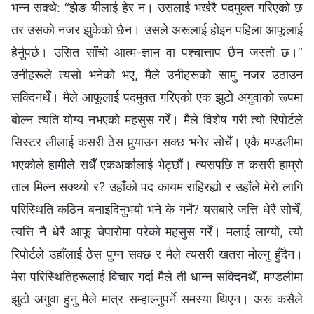
भन्‍न सक्थे: “झेङ यीलाई हेर न। उसलाई भर्खरै पदमुक्त गरिएको छ
तर उसको नजर झुकेको छैन। उसले अरूलाई होइन पहिला आफूलाई
हेर्नुपर्छ। उसित साँचो आत्म-ज्ञान वा पश्‍चात्ताप छैन जस्तो छ।”
उनीहरूले त्यसो भनेको भए, मैले उनीहरूको सामु नजर उठाउन
सक्दिनथेँ। मैले आफूलाई पदमुक्त गरिएको एक झुटो अगुवाको रूपमा
बोल्न त्यति योग्य नभएको महसुस गरेँ। मैले विशेष गरी त्यो रिपोर्टले
सिस्टर लीलाई कसरी ठेस पुर्‍याउन सक्छ भनेर सोचेँ। एकै मण्डलीमा
भएकोले हामीले सधैँ एकअर्कालाई भेट्छौं। त्यसपछि त कसरी हाम्रो
ताल मिल्न सक्थ्यो र? उहाँको पद कायम राहिरह्यो र उहाँले मेरो लागि
परिस्थिति कठिन बनाइदिनुभयो भने के गर्ने? यसबारे जत्ति धेरै सोचेँ,
त्यत्ति नै धेरै आफू चेपारोमा परेको महसुस गरेँ। मलाई लाग्यो, त्यो
रिपोर्टले उहाँलाई ठेस पुग्‍न सक्छ र मैले त्यसरी खतरा मोल्नु हुँदैन।
मेरा परिस्थितिहरूलाई विचार गर्दा मैले ती धान्‍न सक्दिनथेँ, मण्डलीमा
झुटो अगुवा हुनु मैले मात्र सम्हाल्नुपर्ने समस्या थिएन। अरू कसैले