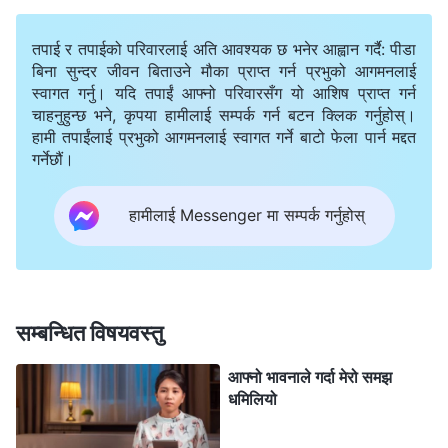
गर्नु मात्र तिनीहरूलाई परमेश्‍वरको अगाडि आउन नेतृत्व गर्नु हो। यी
दुई किसिमका मानिसहरूले—सही बाटोमा हिँड्ने र गलत बाटोमा
तपाई र तपाईको परिवारलाई अति आवश्यक छ भनेर आह्वान गर्दै: पीडा
हिँड्नेहरूले—नेतृत्व गरिएकाहरूमा पार्ने प्रभावहरू यिनै हुन्
”
(ख्रीष्ट
बिना सुन्दर जीवन बिताउने मौका प्राप्त गर्न प्रभुको आगमनलाई
स्वागत गर्नु। यदि तपाईं आफ्नो परिवारसँग यो आशिष प्राप्त गर्न
विरोधीहरूको पर्दाफासको “तिनीहरू मानिसहरूलाई जित्ने कोसिस
चाहनुहुन्छ भने, कृपया हामीलाई सम्पर्क गर्न बटन क्लिक गर्नुहोस्।
। मैले परमेश्‍वरका वचनहरूमा के देखेँ भने, एकजना अगुवाको
गर्छन्”)
हामी तपाईंलाई प्रभुको आगमनलाई स्वागत गर्ने बाटो फेला पार्न मद्दत
गर्नेछौं।
मार्गले उनीहरूलाई व्यक्तिगत तवरमा मात्र असर गर्दैन, अरूको
जीवन प्रवेशलाई र मण्डलीको सम्पूर्ण काममा पनि प्रत्यक्ष प्रभाव
हामीलाई Messenger मा सम्पर्क गर्नुहोस्
पार्छ। सिस्टर लीले केवल रित्तो शब्दहरू मात्र प्रचार गर्नुभयो र
दाजुभाइ-दिदीबहिनीहरूको वास्तविक जीवनका कठिनाइहरू समाधान
गर्न सक्‍नुभएन। उहाँले सधैँ रबाफ मात्र देखाइरहनुभएको र
मानिसहरूलाई भ्रममा पारिरहनुभएको थियो र दाजुभाइ-
सम्बन्धित विषयवस्तु
दिदीबहिनीहरूले उहाँलाई सम्मानको दृष्टिले हेर्नुहुन्थ्यो। त्योभन्दा पनि
आफ्नो भावनाले गर्दा मेरो समझ
बढी, उहाँ अहङ्कारी र तानाशाही हुनुहुन्थ्यो र मण्डलीको धेरै काममा
धमिलियो
उहाँकै अन्तिम निर्णय चल्थ्यो। उहाँले सत्यताका सिद्धान्तहरू