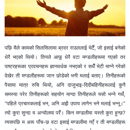
पछि मैले कामको सिलसिलामा ब्रदर राउललाई भेटेँ, जो इसाई बनेको
धेरै भएको थियो। तिनले आफू धेरै वटा मण्डलीहरूमा गएको तर
पाष्टरहरूका प्रवचनहरू ज्ञानवर्धक नभएको र सधैँ भेटी माग्‍ने गरेको
देखेर ती मण्डलीहरूमा जान छोडेको भनी मलाई बताए। तिनीहरूको
पैसामा मात्र रुचि थियो, अनि दाजुभाइ-दिदीबहिनीहरूलाई कुनै
समस्या परेर तिनीहरूको सहयोग माग्दा तिनीहरूले यसो भन्‍ने गर्थे,
“पहिले प्रचारकलाई भन, अनि अझै उपाय लागेन भने मलाई भन्‍नू।”
त्यो कुरा सुन्दा म अन्योलमा परेँ। किन मण्डलीमा यस्तो कुरा हुन्छ?
त्यसपछि म अरू पाँच-छ वटा इसाई मण्डलीमा गएँ र ती मण्डलीहरू