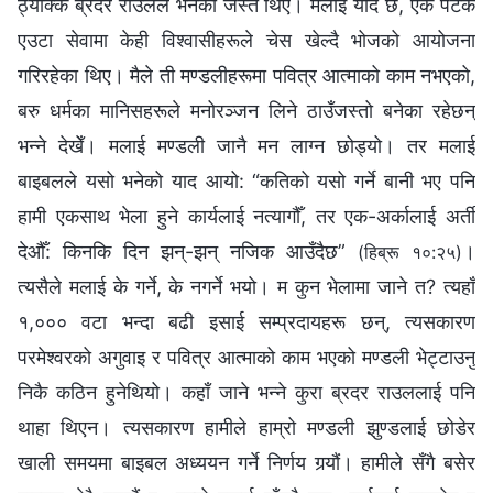
ठ्याक्कै ब्रदर राउलले भनेको जस्तै थिए। मलाई याद छ, एक पटक
एउटा सेवामा केही विश्‍वासीहरूले चेस खेल्दै भोजको आयोजना
गरिरहेका थिए। मैले ती मण्डलीहरूमा पवित्र आत्‍माको काम नभएको,
बरु धर्मका मानिसहरूले मनोरञ्जन लिने ठाउँजस्तो बनेका रहेछन्
भन्‍ने देखेँ। मलाई मण्डली जानै मन लाग्‍न छोड्यो। तर मलाई
बाइबलले यसो भनेको याद आयो: “कतिको यसो गर्ने बानी भए पनि
हामी एकसाथ भेला हुने कार्यलाई नत्यागौँ, तर एक-अर्कालाई अर्ती
देऔँ: किनकि दिन झन्-झन् नजिक आउँदैछ”
।
(हिब्रू १०:२५)
त्यसैले मलाई के गर्ने, के नगर्ने भयो। म कुन भेलामा जाने त? त्यहाँ
१,००० वटा भन्दा बढी इसाई सम्प्रदायहरू छन्, त्यसकारण
परमेश्‍वरको अगुवाइ र पवित्र आत्‍माको काम भएको मण्डली भेट्टाउनु
निकै कठिन हुनेथियो। कहाँ जाने भन्‍ने कुरा ब्रदर राउललाई पनि
थाहा थिएन। त्यसकारण हामीले हाम्रो मण्डली झुण्डलाई छोडेर
खाली समयमा बाइबल अध्ययन गर्ने निर्णय गर्‍यौं। हामीले सँगै बसेर