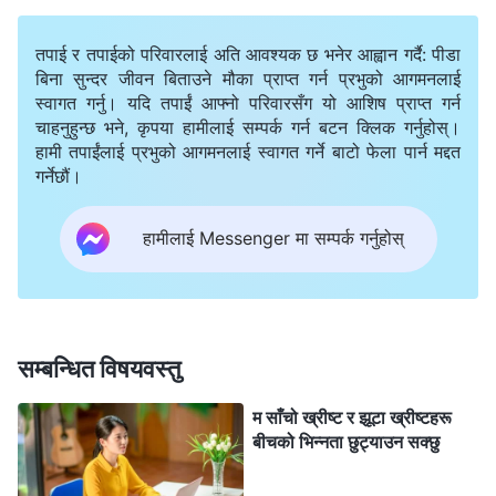
जिइरहेका हुन्छौं। के उहाँको पुनरागमन भएपछि हामीलाई साँच्‍चै
तपाई र तपाईको परिवारलाई अति आवश्यक छ भनेर आह्वान गर्दै: पीडा
आफ्‍नो राज्यमा लैजानुहुनेछ?
बिना सुन्दर जीवन बिताउने मौका प्राप्त गर्न प्रभुको आगमनलाई
स्वागत गर्नु। यदि तपाईं आफ्नो परिवारसँग यो आशिष प्राप्त गर्न
जुलाइ २०१९ मा, एक दिन ब्रदर राउल र मैले हाम्रो नियमित बाइबल
चाहनुहुन्छ भने, कृपया हामीलाई सम्पर्क गर्न बटन क्लिक गर्नुहोस्।
हामी तपाईंलाई प्रभुको आगमनलाई स्वागत गर्ने बाटो फेला पार्न मद्दत
अध्ययन गरिरहेका थियौं। हामीले “बाइबल” भन्‍ने शब्‍दको बारेमा वेब
गर्नेछौं।
सर्च गर्‍यौं, र सर्वशक्तिमान्‌ परमेश्‍वरको मण्डलीले बनाएको अन्तिम रेल
पक्रिँदा नामक चलचित्र भेट्टायौं। यो चलचित्र हेरेपछि म छक्‍क
हामीलाई Messenger मा सम्पर्क गर्नुहोस्
परेँ। चलचित्र एकदम राम्रो थियो र त्यहाँ सङ्गति गरिएका
सत्यताहरू साँच्‍चै ज्ञानवर्धक थिए, विशेष गरी त्यो भाग जहाँ एक जना
सिस्टरले यसो भन्छिन्, “प्रभु येशूले छुटकाराको काम गर्नुभयो।
सम्बन्धित विषयवस्तु
उहाँले मानिसहरूको पाप मात्र क्षमा गर्नुभयो, तर उहाँले हाम्रो पापी
प्रकृतिलाई समाधान गर्नुभएको थिएन। त्यसैले हामी पाप गरिरहन्छौं र
म साँचो ख्रीष्ट र झूटा ख्रीष्टहरू
परमेश्‍वरको विरोध गरिरहन्छौं। प्रभुमा विश्‍वास गर्ने पादरीवर्गदेखि
बीचको भिन्नता छुट्याउन सक्छु
सामान्य विश्‍वासीहरूसम्‍मलाई हेर्दा तिनीहरूमध्ये कसले पापबाट मुक्त