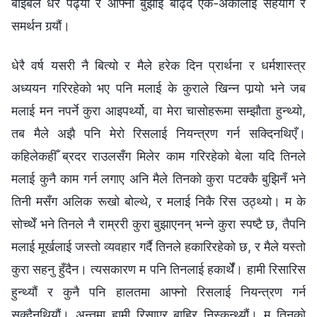
बाइबल धेरै पढ्यौं र आफ्‍नो बुझाई बाँढ्दै एक-अर्कालाई सहयोग र
समर्थन गर्‍यौं।
धेरै वर्ष यसरी नै बित्यो र मैले हरेक दिन प्रार्थना र धर्मशास्‍त्र
अध्ययन गरिरहेको भए पनि मलाई के कुराले खिन्‍न पार्‍यो भने जब
मलाई मन नपर्ने कुरा आइपर्थ्यो, वा मेरा चासोहरूमा सम्झौता हुन्थ्यो,
तब मैले अझै पनि मेरो रिसलाई नियन्त्रण गर्न सक्दिनथिएँ।
कहिलेकहीँ ब्रदर राउलसँग मिलेर काम गरिरहेको बेला यदि तिनले
मलाई कुनै काम गर्न लगाए अनि मैले तिनको कुरा पटक्कै बुझिनँ भने
तिनी मसँग अलिक रूखो बोल्थे, र मलाई निकै रिस उठ्थ्यो। म के
सोच्थेँ भने तिनले नै राम्ररी कुरा बुझाएनन् भन्‍ने कुरा स्पष्टै छ, तैपनि
मलाई मूर्खलाई जस्तो व्यवहार गर्दै तिनले हकारिरहेको छ, र मैले यस्तो
कुरा सहनु हुँदैन। त्यसकारण म पनि तिनलाई हकार्थेँ। हामी रिसारिस
हुन्थ्यौं र कुनै पनि हालतमा आफ्‍नो रिसलाई नियन्त्रण गर्न
सक्दैनथियौं। अन्तमा हामी रिसाएर बाहिर निस्कन्थ्यौं। म तिनको