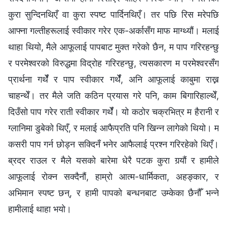
कुरा सुन्दिनथिएँ वा कुरा स्पष्ट पार्दिनथिएँ। तर पछि रिस मरेपछि
आफ्‍ना गल्तीहरूलाई स्वीकार गरेर एक-अर्कासँग माफ माग्थ्यौं। मलाई
थाहा थियो, मैले आफूलाई पापबाट मुक्त गरेको छैन, म पाप गरिरहन्छु
र परमेश्‍वरको विरुद्धमा विद्रोह गरिरहन्छु, त्यसकारण म परमेश्‍वरसँग
प्रार्थना गर्थेँ र पाप स्वीकार गर्थेँ, अनि आफूलाई काबुमा राख्न
चाहन्थेँ। तर मैले जति कठिन प्रयास गरे पनि, काम बिगारिहाल्थेँ,
दिउँसो पाप गरेर राती स्वीकार गर्थेँ। यो कठोर चक्रभित्र म हैरानी र
ग्लानिमा डुबेको थिएँ, र मलाई आफैप्रति पनि खिन्‍न लागेको थियो। म
कसरी पाप गर्न छोड्न सक्दिनँ भनेर आफैलाई प्रश्‍न गरिरहेको थिएँ।
ब्रदर राउल र मैले यसको बारेमा धेरै पटक कुरा गर्‍यौं र हामीले
आफूलाई रोक्‍न सक्दैनौं, हाम्रो आत्म-धार्मिकता, अहङ्कार, र
अभिमान स्पष्ट छन्, र हामी पापको बन्धनबाट उम्केका छैनौँ भन्‍ने
हामीलाई थाहा भयो।