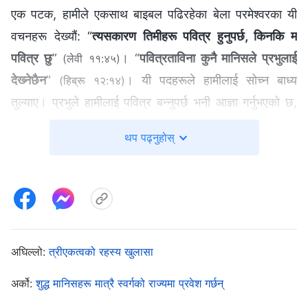
एक पटक, हामीले एकसाथ बाइबल पढिरहेका बेला परमेश्‍वरका यी
वचनहरू देख्यौं: “
त्यसकारण तिमीहरू पवित्र हुनुपर्छ, किनकि म
पवित्र छु
”
। “
पवित्रताविना कुनै मानिसले प्रभुलाई
(लेवी ११:४५)
देख्‍नेछैन
”
। यी पदहरूले हामीलाई सोच्‍न बाध्य
(हिब्रू १२:१४)
तुल्याए। प्रभुले हामीलाई पवित्र बन्नुपर्छ भनी आज्ञा गर्नुभएको छ,
तर अझै पनि हामी पापमा जिइरहेका छौं। हामीले कसरी पवित्रता
थप पढ्नुहोस्
हासिल गर्न सक्छौं? हामीसँग कुनै उपाय थिएन। मैले यसको बारेमा
एकजना पाष्टरलाई सोधेँ, र उनले भने, “हामी देहमा जिउँदासम्‍म,
हामीले कहिल्यै पनि पवित्रता हासिल गर्नेछैनौं। तर प्रभु येशूले
हामीलाई हाम्रो पापबाट छुटकारा दिनुभयो। हाम्रो पाप क्षमा
भइसकेको छ, र प्रभुले हामीलाई पापीको रूपमा हेर्नुहुन्‍न। जब उहाँ
अघिल्लो:
त्रीएकत्वको रहस्य खुलासा
बादलको सवारीमा आउनुहुन्छ, तब उहाँले हामीलाई स्वर्गको राज्यमा
लैजानुहुनेछ।” यो सुन्दा मलाई अलिक सान्त्वना मिल्यो, तर अझै
अर्को:
शुद्ध मानिसहरू मात्रै स्वर्गको राज्यमा प्रवेश गर्छन्
दोधारमा थिएँ: प्रभु पवित्र हुनुहुन्छ, तर अझै पनि हामी सधैँ पापमा