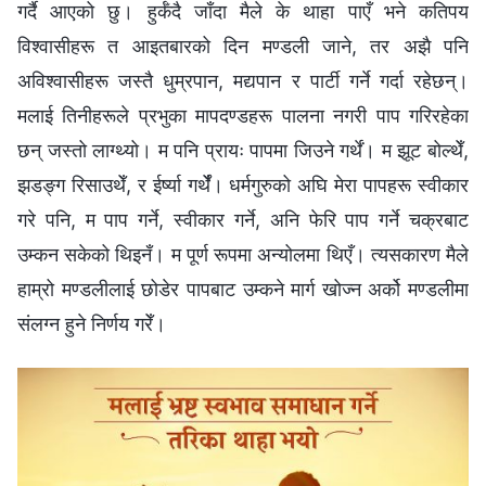
गर्दै आएको छु। हुर्कँदै जाँदा मैले के थाहा पाएँ भने कतिपय
विश्‍वासीहरू त आइतबारको दिन मण्डली जाने, तर अझै पनि
अविश्वासीहरू जस्तै धुम्रपान, मद्यपान र पार्टी गर्ने गर्दा रहेछन्।
मलाई तिनीहरूले प्रभुका मापदण्डहरू पालना नगरी पाप गरिरहेका
छन् जस्तो लाग्थ्यो। म पनि प्रायः पापमा जिउने गर्थें। म झूट बोल्थेँ,
झडङ्ग रिसाउथेँ, र ईर्ष्या गर्थेँ। धर्मगुरुको अघि मेरा पापहरू स्वीकार
गरे पनि, म पाप गर्ने, स्वीकार गर्ने, अनि फेरि पाप गर्ने चक्रबाट
उम्कन सकेको थिइनँ। म पूर्ण रूपमा अन्योलमा थिएँ। त्यसकारण मैले
हाम्रो मण्डलीलाई छोडेर पापबाट उम्कने मार्ग खोज्‍न अर्को मण्डलीमा
संलग्‍न हुने निर्णय गरेँ।