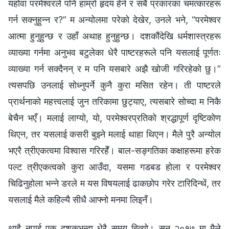
यहोवा परमेश्‍वरले पनि हाम्रो हृदय हेर्न र सबै प्रकारका चमत्कारहरू
गर्न सक्नुहुन्न र?” म अन्योलमा परेको देखेर, उनले भने, “परमेश्‍वर
आत्मा हुनुहुन्छ र उहाँ अथाह हुनुहुन्छ। दशकौंदेखि धर्मशास्त्रहरू
व्याख्या गर्नमा अनुभव बटुलेका धेरै पाष्टरहरूले पनि यसलाई पूर्णतः
व्याख्या गर्न सक्दैनन् र म पनि यसबारे अझै खोजी गरिरहेको छु।”
त्यसपछि उनलाई सोध्नुपर्ने कुनै कुरा मसित रहेन। ती पाष्टरले
प्रार्थनाको महत्त्वलाई जुन तरिकामा छुट्याए, त्यसबारे सोच्दा म निकै
बेचैन भएँ। मलाई लाग्यो, यो, परमेश्‍वरप्रतिको श्रद्धापूर्ण दृष्टिकोण
थिएन, तर यसलाई कसरी बुझ्ने मलाई थाहा थिएन। मैले पुरै अन्योल
भएरै त्रीएकत्वमा विश्‍वास गरिरहेँ। बाल-सङ्गतिका कक्षाहरूमा हरेक
पल्ट त्रीएकत्वको कुरा आउँदा, यसमा गडबड होला र परमेश्‍वर
चिढिनुहोला भन्ने डरले म यस विषयलाई ढाकछोप गरेर टारिदिन्थें, तर
यसलाई मैले कहिल्यै सीधै आफ्नो मनमा लिइनँ।
थाहै नपाई एक दशकभन्दा धेरै समय बित्यो। सन् २०१७ मा मैले