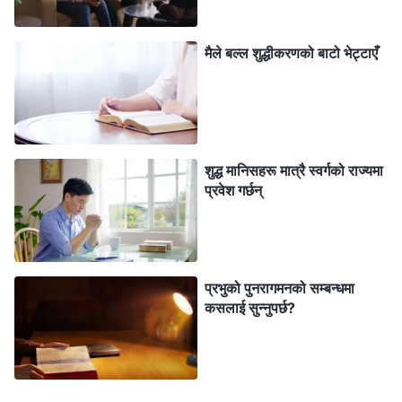
मुक्ति दिन काम गर्नुहुन्छ। यी, मानिसजातिलाई मुक्ति दिन परमेश्‍वरले
मैले बल्‍ल शुद्धीकरणको बाटो भेट्टाएँ
गर्ने कार्यका तीन वटा चरणहरू हुन्। उहाँको कार्यको हरेक चरण
मानिसजातिका आवश्यकताहरूमा आधारित छ। कामका यी तीन वटा
चरणहरू मार्फत, एकपछि अर्को गर्दै हामी पापलाई चिन्छौं, पापबाट
छुटकारा पाउँछौं र पापबाट मुक्त हुन्छौं। हामीलाई पापबाट मुक्त गर्ने
परमेश्‍वरका आखिरी दिनहरूको कार्यलाई स्वीकार गर्नु नै हामीले पूर्ण
शुद्ध मानिसहरू मात्रै स्वर्गको राज्यमा
प्रवेश गर्छन्
रूपमा मुक्ति पाउन सक्ने र परमेश्‍वरको राज्यमा प्रवेश गर्न सक्ने
एकमात्र मार्ग हो।”
ब्रदर लीले के सङ्गति गर्नुभयो भने, परमेश्‍वरको कार्यका तीन
प्रभुको पुनरागमनको सम्बन्धमा
चरणहरूको आपसमा घनिष्ठ सम्बन्ध छ र यो कुरा बाइबलसित
कसलाई सुन्‍नुपर्छ?
जोडिएको छ। यस कुराले मलाई आकर्षित गऱ्यो। मैले धेरै पटक
बाइबल पढेको थिएँ र मैले धेरै उपदेशहरू सुनेको थिएँ, तर परमेश्‍वरको
कार्यको बारेमा यत्तिका स्पष्टसित कसैले सङ्गति गरेको कहिल्यै