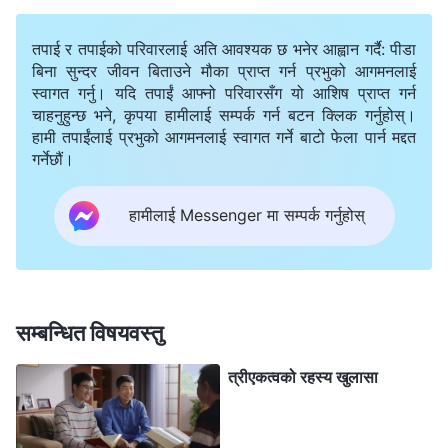
पृथ्वीमा तिनीहरूको जीवनमा डोऱ्याउनुभयो। पछि व्यवस्थाको युगमा
तपाई र तपाईको परिवारलाई अति आवश्यक छ भनेर आह्वान गर्दै: पीडा
कसैले पनि व्यवस्था पालन गरिरहेका थिएनन् तर झन्-झन् धेरै पाप
बिना सुन्दर जीवन बिताउने मौका प्राप्त गर्न प्रभुको आगमनलाई
स्वागत गर्नु। यदि तपाईं आफ्नो परिवारसँग यो आशिष प्राप्त गर्न
गरिरहेका थिए। सबै जना व्यवस्था अन्तर्गत दोषी ठहरिए र
चाहनुहुन्छ भने, कृपया हामीलाई सम्पर्क गर्न बटन क्लिक गर्नुहोस्।
मृत्युदण्डको सामना गरे। मानिसहरूलाई दोषी हुनबाट मुक्त गर्न प्रभु
हामी तपाईंलाई प्रभुको आगमनलाई स्वागत गर्ने बाटो फेला पार्न मद्दत
येशूको रूपमा परमेश्‍वर देह हुनुभयो। हामीलाई हाम्रा पापहरूबाट
गर्नेछौं।
छुटकारा दिन उहाँ व्यक्तिगत तवरमै क्रूसमा टाँगिनुभयो। जबसम्म
हामीलाई Messenger मा सम्पर्क गर्नुहोस्
हामी प्रभु येशूलाई स्वीकार्छौं अनि उहाँमा पाप स्वीकारेर पश्चात्ताप
गर्छौं, तबसम्म हाम्रा पापहरू क्षमा हुन सक्छन्। तर अझै पनि
हामीसित पापपूर्ण प्रकृति हुन्छ, त्यसैले हामी पाप गरिरहन्छौं र त्यो
पाप स्वीकारिरहन्छौं। हामी पापको बन्धनबाट धोइएका वा स्वतन्त्र
सम्बन्धित विषयवस्तु
भएका छैनौं। त्यसरी हामी स्वर्गको राज्यको योग्य हुँदैनौं। आखिरी
त्रीएकत्वको रहस्य खुलासा
दिनहरूमा, परमेश्‍वरले मानिसजातिका आवश्यकताहरूअनुसार सत्यता
व्यक्त गर्नुहुन्छ। उहाँले मानिसजातिलाई न्याय गर्न र धुन, हाम्रो पापी
प्रकृतिलाई हटाउन अनि हामीलाई शैतानको अधीनताबाट पूर्णतया