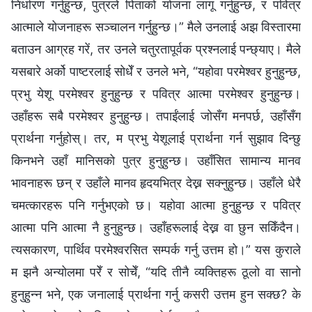
निर्धारण गर्नुहुन्छ, पुत्रले पिताको योजना लागू गर्नुहुन्छ, र पवित्र
आत्माले योजनाहरू सञ्चालन गर्नुहुन्छ।” मैले उनलाई अझ विस्तारमा
बताउन आग्रह गरें, तर उनले चतुरतापूर्वक प्रश्नलाई पन्छ्याए। मैले
यसबारे अर्को पाष्टरलाई सोधेँ र उनले भने, “यहोवा परमेश्‍वर हुनुहुन्छ,
प्रभु येशू परमेश्‍वर हुनुहुन्छ र पवित्र आत्मा परमेश्‍वर हुनुहुन्छ।
उहाँहरू सबै परमेश्‍वर हुनुहुन्छ। तपाईंलाई जोसँग मनपर्छ, उहाँसँग
प्रार्थना गर्नुहोस्। तर, म प्रभु येशूलाई प्रार्थना गर्न सुझाव दिन्छु
किनभने उहाँ मानिसको पुत्र हुनुहुन्छ। उहाँसित सामान्य मानव
भावनाहरू छन् र उहाँले मानव हृदयभित्र देख्न सक्नुहुन्छ। उहाँले धेरै
चमत्कारहरू पनि गर्नुभएको छ। यहोवा आत्मा हुनुहुन्छ र पवित्र
आत्मा पनि आत्मा नै हुनुहुन्छ। उहाँहरूलाई देख्न वा छुन सकिँदैन।
त्यसकारण, पार्थिव परमेश्‍वरसित सम्पर्क गर्नु उत्तम हो।” यस कुराले
म झनै अन्योलमा परेँ र सोचेँ, “यदि तीनै व्यक्तिहरू ठूलो वा सानो
हुनुहुन्न भने, एक जनालाई प्रार्थना गर्नु कसरी उत्तम हुन सक्छ? के