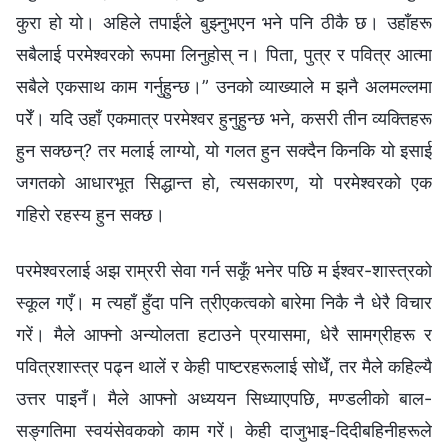
कुरा हो यो। अहिले तपाईंले बुझ्नुभएन भने पनि ठीकै छ। उहाँहरू
सबैलाई परमेश्‍वरको रूपमा लिनुहोस् न। पिता, पुत्र र पवित्र आत्मा
सबैले एकसाथ काम गर्नुहुन्छ।” उनको व्याख्याले म झनै अलमल्लमा
परेँ। यदि उहाँ एकमात्र परमेश्‍वर हुनुहुन्छ भने, कसरी तीन व्यक्तिहरू
हुन सक्छन्? तर मलाई लाग्यो, यो गलत हुन सक्दैन किनकि यो इसाई
जगतको आधारभूत सिद्धान्त हो, त्यसकारण, यो परमेश्‍वरको एक
गहिरो रहस्य हुन सक्छ।
परमेश्‍वरलाई अझ राम्ररी सेवा गर्न सकूँ भनेर पछि म ईश्‍वर-शास्‍त्रको
स्कूल गएँ। म त्यहाँ हुँदा पनि त्रीएकत्वको बारेमा निकै नै धेरै विचार
गरें। मैले आफ्नो अन्योलता हटाउने प्रयासमा, धेरै सामग्रीहरू र
पवित्रशास्त्र पढ्न थालें र केही पाष्टरहरूलाई सोधेँ, तर मैले कहिल्यै
उत्तर पाइनँ। मैले आफ्नो अध्ययन सिध्याएपछि, मण्डलीको बाल-
सङ्गतिमा स्वयंसेवकको काम गरें। केही दाजुभाइ-दिदीबहिनीहरूले