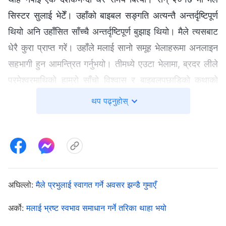
सिस्टर सुलाई भेटेँ। उहाँको बाइबल सङ्गति अत्यन्तै अन्तर्दृष्टिपूर्ण
थियो अनि उहाँसित साँच्चै अन्तर्दृष्टिपूर्ण बुझाइ थियो। मैले त्यसबाट
धेरै कुरा प्राप्त गरें। उहाँले मलाई सानो समूह भेलाहरूमा अनलाइन
सहभागी हुन आमन्त्रित गर्नुभयो। तीमध्ये एउटा भेलामा, ब्रदर लीले
परमेश्‍वरमाथिको हाम्रो साँचो विश्‍वास र बाइबलपछाडिको कथाको
बारेमा सङ्गति गर्नुभयो। यो सङ्गतिले आँखा खोलिदियो। उहाँले
थप पढ्नुहोस्
प्रकाशको पुस्तकका अगमवाणीहरू पनि उल्लेख गर्नुभयो र भन्नुभयो,
“मानिसजातिलाई मुक्ति दिने परमेश्‍वरको कार्य तीन चरणमा हुन्छन्।
पुरानो करार व्यवस्थाको युग थियो, नयाँ करार अनुग्रहको युग थियो,
अनि प्रकाशको पुस्तकका अगमवाणीहरू आखिरी दिनहरूका कार्य
हुन्। परमेश्‍वरले हरेक युगमा नयाँ नाम धारण गर्नुहुन्छ र अलग-अलग
अघिल्लो:
मैले प्रभुलाई स्वागत गर्ने अवसर झन्डै गुमाएँ
कार्य गर्नुहुन्छ। व्यवस्थाको युगको दौडान पुरानो करारमा परमेश्‍वरको
अर्को:
मलाई भ्रष्ट स्वभाव समाधान गर्ने तरिका थाहा भयो
नाउँ यहोवा थियो, अनि उहाँले मोशा मार्फत व्यवस्था र आज्ञाहरू दिएर
मानिसहरूलाई पापबारे सिकाउनुभयो, र यसरी प्रारम्भिक मानिसलाई