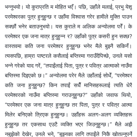
भन्‍नुभयो। यो कुराप्रति म मोहित भएँ। पछि, उहाँले मलाई, प्रभु येशू
परमेश्‍वरका पुत्र हुनुहुन्छ र उहाँमा विश्‍वास गरेर हामीले मुक्ति पाउन
सक्छौं भनेर बताउनुभयो। यस कुराले म अलिक अन्योलमा परेँ। के
परमेश्‍वर एक जना मात्र हुनुहुन्न र? उहाँको पुत्र कसरी हुन सक्छ?
वास्तवमा कति जना परमेश्‍वर हुनुहुन्छ भनेर मैले बुझ्नै सकिनँ।
त्यसपछि, हाम्रा पाष्टरले कसैलाई बप्तिस्मा गराउँदैपिच्छे, उनले यसो
भन्‍ने गरेको याद गरें, “तपाईंलाई पिता, पुत्र र पवित्र आत्माको नाउँमा
बप्तिस्मा दिइएको छ।” अन्योलमा परेर मैले उहाँलाई सोधेँ, “परमेश्‍वर
कति जना हुनुहुन्छ? किन तपाईं सधैँ मानिसहरूलाई त्यति धेरै
परमेश्‍वरको नाउँमा बप्तिस्मा गराउनुहुन्छ?” उहाँको जवाफ थियो,
“परमेश्‍वर एक जना मात्र हुनुहुन्छ तर पिता, पुत्र र पवित्र आत्मा
मिलेर बनिएको त्रिएक हुनुहुन्छ। उहाँहरू अलग-अलग व्यक्तिहरू
हुनुहुन्छ तर एकसाथ एउटै व्यक्ति भएर जिउनुहुन्छ।” मैले अझै
नबुझेको देखेर, उनले भने, “बुझ्नका लागि तपाईंले निकै खोतल्नुपर्ने