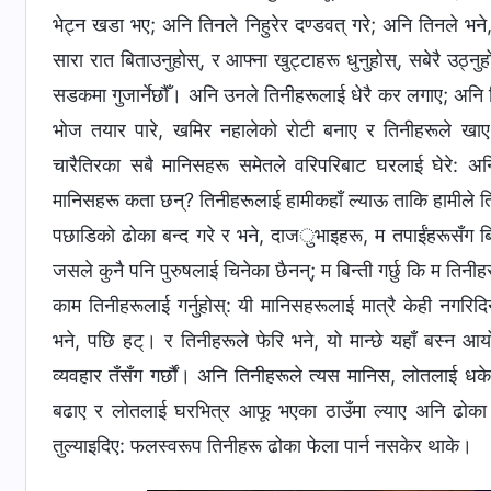
भेट्न खडा भए; अनि तिनले निहुरेर दण्डवत् गरे; अनि तिनले भने, 
सारा रात बिताउनुहोस्, र आफ्ना खुट्टाहरू धुनुहोस्, सबेरै उठ्नुह
सडकमा गुजार्नेछौँ। अनि उनले तिनीहरूलाई धेरै कर लगाए; अनि 
भोज तयार पारे, खमिर नहालेको रोटी बनाए र तिनीहरूले खाए
चारैतिरका सबै मानिसहरू समेतले वरिपरिबाट घरलाई घेरे: 
मानिसहरू कता छन्? तिनीहरूलाई हामीकहाँ ल्याऊ ताकि हामीले त
पछाडिको ढोका बन्द गरे र भने, दाजुभाइहरू, म तपाईंहरूसँग बिन्ती 
जसले कुनै पनि पुरुषलाई चिनेका छैनन्; म बिन्ती गर्छु कि म तिनीहर
काम तिनीहरूलाई गर्नुहोस्: यी मानिसहरूलाई मात्रै केही नगर
भने, पछि हट्। र तिनीहरूले फेरि भने, यो मान्छे यहाँ बस्‍न आय
व्यवहार तँसँग गर्छौं। अनि तिनीहरूले त्यस मानिस, लोतलाई 
बढाए र लोतलाई घरभित्र आफू भएका ठाउँमा ल्याए अनि ढोका
तुल्याइदिए: फलस्वरूप तिनीहरू ढोका फेला पार्न नसकेर थाके।