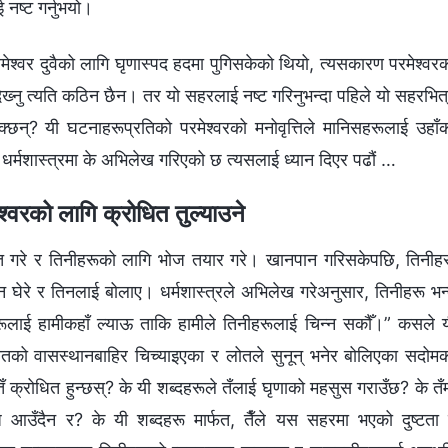
नष्ट गर्नुभयो।
मेश्‍वर दुवैको लागि घृणास्पद हदमा पुगिसकेको थियो, त्यसकारण परमेश्‍वर
ेख्‍नु त्यति कठिन छैन। तर यो सहरलाई नष्ट गरिनुभन्दा पहिले यो सहरभित
न्? यी घटनाहरूप्रतिको परमेश्‍वरको मनोवृत्तिले मानिसहरूलाई उहाँ
मी धर्मशास्‍त्रमा के अभिलेख गरिएको छ त्यसलाई ध्यान दिएर पढौं …
्‍वरको लागि क्रोधित तुल्याउने
ागत गरे र तिनीहरूको लागि भोज तयार गरे। खानपान गरिसकेपछि, तिनीह
घेरे र तिनलाई बोलाए। धर्मशास्‍त्रले अभिलेख गरेअनुसार, तिनीहरू भन्
ाई हामीकहाँ ल्याऊ ताकि हामीले तिनीहरूलाई चिन्‍न सकौँ।” कसले 
ोतको वासस्थानबाहिर चिच्याइएका र लोतले सुनून् भनेर बोलिएका सदोम
ँ क्रोधित हुन्छस्? के यी शब्‍दहरूले तँलाई घृणाको महसुस गराउँछ? के तँ
न्ध आउँदैन र? के यी शब्‍दहरू मार्फत, तैँले यस सहरमा भएको दुष्टता