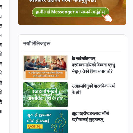
 र
ात
ति
ान
नयाँ रिलिजहरू
का
नो
के सर्वशक्तिमान्‌
न्
परमेश्‍वरमाथिको विश्‍वास प्रभु
येशूप्रतिको विश्‍वासघात हो?
ने
ले
उठाइलगिनुको वास्तविक अर्थ
रो
के हो?
डि
धा
झूटा ख्रीष्टहरूबाट साँचो
ख्रीष्‍टलाई छुट्याउनु