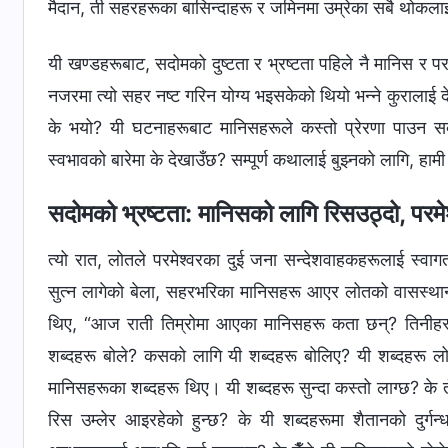
मैदान, ती सहरहरूका बासिन्दाहरू र जमिनमा उम्रेका सबै थोकलाई 
यी खण्डहरूबाट, सदोमको दुष्टता र भ्रष्टता पहिले नै मानिस र पर
नजरमा त्यो सहर नष्ट गरिन योग्य भइसकेको थियो भन्‍ने कुरालाई द
के भयो? यी घटनाहरूबाट मानिसहरूले कस्तो प्रेरणा पाउन सक्छ
स्वभावको बारेमा के देखाउँछ? सम्पूर्ण कथालाई बुझ्‍नको लागि, हा
सदोमको भ्रष्टता: मानिसको लागि रिसउठ्दो, परमेश
त्यो रात, लोतले परमेश्‍वरका दुई जना सन्देशवाहकहरूलाई स्व
सुत्‍न लागेको बेला, सहरभरिका मानिसहरू आएर लोतको वासस्थान 
थिए, “आज राती तिम्रोमा आएका मानिसहरू कता छन्? तिनीहरूल
शब्‍दहरू बोले? कसको लागि यी शब्दहरू बोलिए? यी शब्‍दहरू ल
मानिसहरूका शब्‍दहरू थिए। यी शब्‍दहरू सुन्दा कस्तो लाग्छ? के त
रिस उम्लेर आइरहेको हुन्छ? के यी शब्‍दहरूमा शैतानको दुर्ग