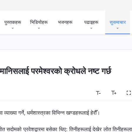
पुस्तकहरू
भिडियोहरू
भजनहरू
पढाइहरू
सुसमाचार
, मानिसलाई परमेश्‍वरको क्रोधले नष्ट गर्छ
व्याख्या गर्ने, धर्मशास्‍त्रका विभिन्‍न खण्डहरूलाई हेरौँ।
लोत सदोमको प्रवेशद्वारमा बसेका थिए: तिनीहरूलाई देखेर लोत तिनीहरूल