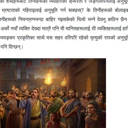
लेका शब्‍दहरूबाट तिनीहरूको व्यवहारका क्रूरता र जङ्गलीपनलाई अनुभू
को भ्रष्टताको गहिराइलाई अनुभूति गर्न सक्छस्? के तिनीहरूको बोलाइ
िनीहरूको नियन्त्रणभन्दा बाहिर गइसकेको थियो भन्‍ने देख्‍नु कठिन छै
 नयाँ व्यक्ति देख्दा मात्रै पनि यी मानिसहरूलाई ती व्यक्तिहरूलाई हा
र भयङ्कर प्रकृतिका साथै यस सहर वरिपरि रहेको मृत्युको रापको अनुभू
ि पनि दिन्छन्।