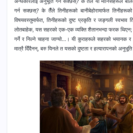
अन्धकारलाई अनुभूति गर्न सक्छस्? के तैँले यी मानिसहरूले बो
गर्न सक्छस्? के तैँले तिनीहरूको बानीबेहोरामार्फत तिनीहरू
विषयवस्तुमार्फत, तिनीहरूको दुष्ट प्रकृति र जङ्गली स्वभाव त
लोतबाहेक, यस सहरको एक-एक व्यक्ति शैतानभन्दा फरक थिएन; अर्को
गर्ने र निल्‍ने चाहना जाग्यो…। यी कुराहरूले सहरको भयानक 
मात्रै दिँदैनन्, बरु यिनले त यसको दुष्टता र हत्यारापनको अनुभूत