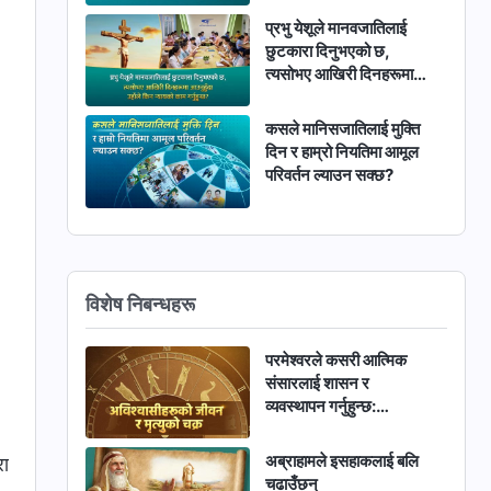
प्रभु येशूले मानवजातिलाई
छुटकारा दिनुभएको छ,
त्यसोभए आखिरी दिनहरूमा
आउनुहुँदा उहाँले किन न्यायको
काम गर्नुहुन्छ?
कसले मानिसजातिलाई मुक्ति
दिन र हाम्रो नियतिमा आमूल
परिवर्तन ल्याउन सक्छ?
विशेष निबन्धहरू
परमेश्‍वरले कसरी आत्मिक
संसारलाई शासन र
व्यवस्थापन गर्नुहुन्छ:
अविश्‍वासीहरूको जीवन र
मृत्युको चक्र
अब्राहामले इसहाकलाई बलि
रा
चढाउँछन्