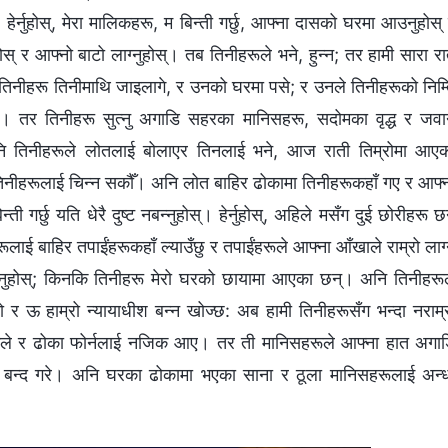
हेर्नुहोस्, मेरा मालिकहरू, म बिन्ती गर्छु, आफ्ना दासको घरमा आउनुहोस्
ोस् र आफ्नो बाटो लाग्‍नुहोस्। तब तिनीहरूले भने, हुन्‍न; तर हामी सारा र
तिनीहरू तिनीमाथि जाइलागे, र उनको घरमा पसे; र उनले तिनीहरूको निम्
। तर तिनीहरू सुत्‍नु अगाडि सहरका मानिसहरू, सदोमका वृद्ध र जव
अनि तिनीहरूले लोतलाई बोलाएर तिनलाई भने, आज राती तिम्रोमा आए
िनीहरूलाई चिन्‍न सकौँ। अनि लोत बाहिर ढोकामा तिनीहरूकहाँ गए र आफ्
गर्छु यति धेरै दुष्ट नबन्‍नुहोस्। हेर्नुहोस्, अहिले मसँग दुई छोरीहरू छ
ूलाई बाहिर तपाईंहरूकहाँ ल्याउँछु र तपाईंहरूले आफ्ना आँखाले राम्रो लाग्‍
िदिनुहोस्; किनकि तिनीहरू मेरो घरको छायामा आएका छन्। अनि तिनीहरू
ो र ऊ हाम्रो न्यायाधीश बन्‍न खोज्छ: अब हामी तिनीहरूसँग भन्दा नराम्
धकेले र ढोका फोर्नलाई नजिक आए। तर ती मानिसहरूले आफ्ना हात अगा
 बन्द गरे। अनि घरका ढोकामा भएका साना र ठूला मानिसहरूलाई अन्