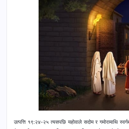
उत्पत्ति १९:२४-२५ त्यसपछि यहोवाले सदोम र गमोरामाथि स्वर्