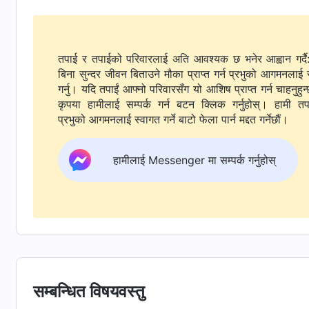
मानिसहरूलाई बचाउन सके? के तिनलाई तिनीहरू के गर्न आएका थि
पनि, तिनलाई तिनीहरू परमेश्‍वरका सेवक हुन् भन्‍ने थाहा 
सेवकहरूलाई तिनले “प्रभु” भन्‍ने पदवीले बोलाउन सके भन्‍ने क
तपाई र तपाईको परिवारलाई अति आवश्यक छ भनेर आह्वान गर्दै
व्यक्ति थिए भन्‍ने देखाउँछ। त्यसकारण, जब परमेश्‍वरका सन्दे
बिना सुन्दर जीवन बिताउने मौका प्राप्त गर्न प्रभुको आगमनलाई 
गर्नु। यदि तपाईं आफ्नो परिवारसँग यो आशिष प्राप्त गर्न चाहनुहुन्
आफ्‍नो घरमा लगे; यस अलाबा, यी दुई सेवकलाई सुरक्षित राख्नको 
कृपया हामीलाई सम्पर्क गर्न बटन क्लिक गर्नुहोस्। हामी तपाईंलाई
थियो; यो लोतको प्रकृति सारको ठोस अभिव्यक्ति थियो, र परम
प्रभुको आगमनलाई स्वागत गर्ने बाटो फेला पार्न मद्दत गर्नेछौं।
खतराको सामना गर्दा, लोतले अन्य केही कुराको परवाह नगरिकन यी
दुई छोरी दिने प्रयास पनि गरे। लोतबाहेक, के यो सहरमा यस्तै कार
हामीलाई Messenger मा सम्पर्क गर्नुहोस्
कोही थिएन! त्यसकारण, लोतबाहेक, सदोमभित्रका हरेक व्यक्ति नै
तिनीहरू त्यसैको योग्य थिए।
सम्बन्धित विषयवस्तु