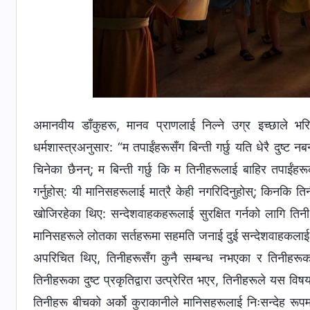
अमानवीय डाँकुहरू, मानव प्राणलाई निल्‍ने उग्र इच्‍छाले भ
धर्मशास्‍त्रअनुसार: “म तपाईंहरूसँग बिन्ती गर्छु यति धेरै दुष्ट न
चिनेका छैनन्; म बिन्ती गर्छु कि म तिनीहरूलाई बाहिर तपाईंहरू
गर्नुहोस्: यी मानिसहरूलाई मात्रै केही नगरिदिनुहोस्; किनकि 
खोजिरहेका थिए: सन्देशवाहकहरूलाई सुरक्षित गर्नको लागि तिनी
मानिसहरूले लोतका सर्तहरूमा सहमति जनाई दुई सन्देशवाहकलाई के
अपरिचित थिए, तिनीहरूसँग कुनै सम्‍बन्ध नभएका र तिनीहरूका 
तिनीहरूका दुष्ट प्रकृतिद्वारा उत्प्रेरित भएर, तिनीहरूले यस वि
तिनीहरू बीचको अर्को कुराकानीले मानिसहरूलाई निःसन्देह रूपमा