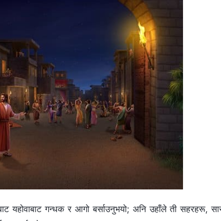
गबाट यहोवाबाट गन्धक र आगो बर्साउनुभयो; अनि उहाँले ती सहरहरू, सा