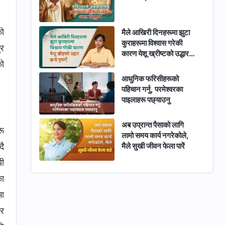
को
मैले आखिरी दिनहरूमा झुटा
कुराहरूमा विश्वास गरेकी
्र
कारण येशू ख्रीष्टको उद्धार
को
झन्डै गुमाएँ
आधुनिक फरिसीहरूको
पहिचान गर्नु, परमेश्‍वरका
पाइलाहरू पछ्याउनु
अब उप्रान्त पैसाको लागि
रू
लामो समय कार्य नगरेकोले,
मैले सुखी जीवन फेला पारें
दै
यी
का
मा
 र