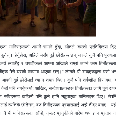
रिएका मानिसहरूको आमने-सामने हुँदा, लोतले कस्तो प्रतिक्रिया दि
बन्‍नुहोस्। हेर्नुहोस्, अहिले मसँग दुई छोरीहरू छन् जसले कुनै पनि पुरुषल
कहाँ ल्याउँछु र तपाईंहरूले आफ्ना आँखाले राम्रो लाग्‍ने काम तिनीहरूल
तिनीहरू मेरो घरको छायामा आएका छन्।” लोतले यी शब्‍दहरूद्वारा यसो भन
 आफ्‍नी दुई छोरीलाई त्याग्‍न तयार थिए। कुनै पनि तर्कशील हिसाबमा, 
ही पनि नगर्नुपर्थ्यो; आखिर, सन्देशवाहकहरू तिनीहरूका लागि पूर्ण रूप
रुचिहरूमा कहिल्यै पनि कुनै हानि नपुर्‍याएका मानिसहरू थिए। तैपन
षयलाई त्यत्तिकै छोडेनन्, बरु तिनीहरूका प्रयासलाई अझै तीव्र बनाए। यहा
 नै यी मानिसहरूका साँचो, क्रूर प्रकृतिको बारेमा थप ज्ञान प्रदान गर