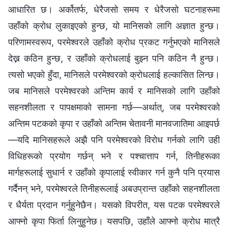
आधारित छ। अर्कोतर्फ, धेरैजसो समय र धेरैजसो घटनाहरूमा
उहाँको क्रोध लुकाइएको हुन्छ, यो मानिसको लागि अज्ञात हुन्छ।
परिणामस्वरूप, परमेश्‍वरले उहाँको क्रोध प्रकट गर्नुभएको मानिसले
देख्न कठिन हुन्छ, र उहाँको क्रोधलाई बुझ्‍न पनि कठिन नै हुन्छ।
त्यसो भएको हुँदा, मानिसले परमेश्‍वरको क्रोधलाई हल्‍कासित लिन्छ।
जब मानिसले परमेश्‍वरको अन्तिम कार्य र मानिसको लागि उहाँको
सहनशीलता र पापक्षमाको सामना गर्छ—अर्थात्, जब परमेश्‍वरको
अन्तिम पटकको कृपा र उहाँको अन्तिम चेतावनी मानवजातिमा आइपर्छ
—यदि मानिसहरूले अझै पनि परमेश्‍वरको विरोध गर्नको लागि उही
विधिहरूको प्रयोग गर्छन् भने र पश्‍चात्ताप गर्न, तिनीहरूका
मार्गहरूलाई सुधार्न र उहाँको कृपालाई स्वीकार गर्न कुनै पनि प्रयास
गर्दैनन् भने, परमेश्‍वरले तिनीहरूलाई अबउप्रान्त उहाँको सहनशीलता
र धैर्यता प्रदान गर्नुहुनेछैन। यसको विपरीत, यस पटक परमेश्‍वरले
आफ्‍नो कृपा फिर्ता लिनुहुनेछ। यसपछि, उहाँले आफ्‍नो क्रोध मात्रै