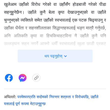
खुलेआम उहाँको विरोध गरेको वा उहाँसँग होडबाजी गरेको पीडा
सहनुहुनेछैन। उहाँले कुनै बेला कृपा देखाउनुभएको वा उहाँले
चुन्‍नुभएको व्यक्तिले समेत उहाँको स्वभावलाई एक पटक चिढ्याउनु र
उहाँका धैर्यता र सहनशीलताका सिद्धान्तहरूलाई भङ्ग मात्रै गर्नुपर्छ,
अनि अलिकति कृपा वा हिचकिचाहटविना नै उहाँले कुनै पनि
उल्‍लङ्घन सहन नगर्ने आफ्‍नो धर्मी स्वभावलाई खुला छाडी प्रकट
गर्नुहुनेछ।
थप पढ्नुहोस्
—वचन, खण्ड २। परमेश्‍वरलाई चिन्‍ने विषयमा। परमेश्‍वर स्वयम् अद्वितीय
२
अघिल्लो:
परमेश्‍वरप्रति सदोमको निरन्तर शत्रुता र विरोधपछि, उहाँले
यसलाई पूर्ण रूपमा मेटाउनुहुन्छ