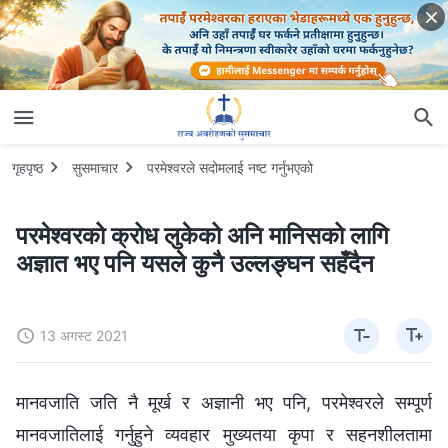
गृहपृष्ठ
सुसमाचार
परमेश्‍वरले सदोमलाई नष्ट गर्नुभएको
परमेश्‍वरको क्रोध लुकेको अनि मानिसको लागि
अज्ञात भए पनि यसले कुनै उल्‍लङ्घन सहँदैन
13 अगस्ट 2021
मानवजाति जति नै मूर्ख र अज्ञानी भए पनि, परमेश्‍वरले सम्पूर्ण
मानवजातिलाई गर्नुहुने व्यवहार मुख्यतया कृपा र सहनशीलतामा