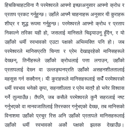
हिचकिचाहटविना नै परमेश्‍वरले आफ्‍नो इच्‍छाअनुसार आफ्‍नो क्रोध र
प्रताप प्रकट गर्नुहुन्छ। उहाँले आफ्‍नै चाहनाहरू अनुसार यी कुराहरू
शीघ्र र शुद्ध रूपमा गर्नुहुन्छ। परमेश्‍वरले आफ्‍नो क्रोध र प्रताप
निकाल्ने तरिका यही हो, जसलाई मानिसले चिढ्याउनु हुँदैन, र यो
उहाँको धर्मी स्वभावको एउटा पक्षको अभिव्यक्ति पनि हो। जब
परमेश्‍वरले मानिसप्रति चिन्ता र प्रेम देखाइरहेको मानिसहरूले
देख्छन्, तिनीहरूले उहाँको क्रोधलाई पत्ता लगाउन, उहाँको
प्रतापलाई देख्‍न वा उल्‍लङ्घनप्रति उहाँको असहनशीलतालाई
महसुस गर्न सक्दैनन्। यी कुराहरूले मानिसहरूलाई सधैँ परमेश्‍वरको
धर्मी स्वभाव भनेको कृपा, सहनशीलता र प्रेम मात्रै हो भनेर विश्‍वास
गर्ने तुल्याउँछ। तैपनि, जब कसैले परमेश्‍वरले कुनै सहरलाई नष्ट
गर्नुभएको वा मानवजातिलाई तिरस्कार गर्नुभएको देख्छ, तब मानिसको
विनाशमा उहाँको प्रचुर रिस अनि उहाँको प्रतापले मानिसहरूलाई
उहाँको धर्मी स्वभावको अर्को पक्षको झलक देखाउँछ।