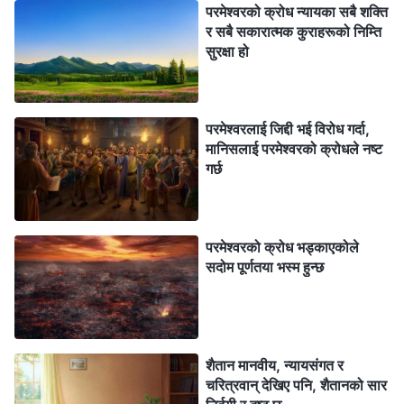
परमेश्‍वरको क्रोध न्यायका सबै शक्ति
र सबै सकारात्मक कुराहरूको निम्ति
सुरक्षा हो
परमेश्‍वरलाई जिद्दी भई विरोध गर्दा,
मानिसलाई परमेश्‍वरको क्रोधले नष्ट
गर्छ
परमेश्‍वरको क्रोध भड्काएकोले
सदोम पूर्णतया भस्‍म हुन्छ
शैतान मानवीय, न्यायसंगत र
चरित्रवान् देखिए पनि, शैतानको सार