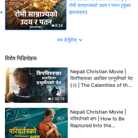
रोमी साम्राज्यको उदय र पतन (मुख्य
झलकहरू)
8:24
थप हेर्नुहोस्
विशेष भिडियोहरू
Nepali Christian Movie |
विपत्तिहरूका अवधिमा प्रभुसँगको भेट
(२) | The Calamities of the
Last Days Arrive. How Can
We Enter the Kingdom of
1:35:13
God?
Nepali Christian Movie |
परिवर्तनको क्षण | How to Be
Raptured Into the
Kingdom of Heaven