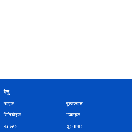
मेनु
गृहपृष्ठ
पुस्तकहरू
भिडियोहरू
भजनहरू
पढाइहरू
सुसमाचार