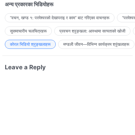
अन्य प्रकारका भिडियोहरू
“वचन, खण्ड १: परमेश्‍वरको देखापराइ र काम” बाट गरिएका वाचनहरू
“परमेश्
सुसमाचारीय चलचित्रहरू
प्रवचन श्रृङ्खला: आस्थामा सत्यताको खोजी
कोरल भिडियो श्रृङ्खलाहरू
मण्डली जीवन—विभिन्‍न कार्यक्रम श्रृंखलाहरू
Leave a Reply