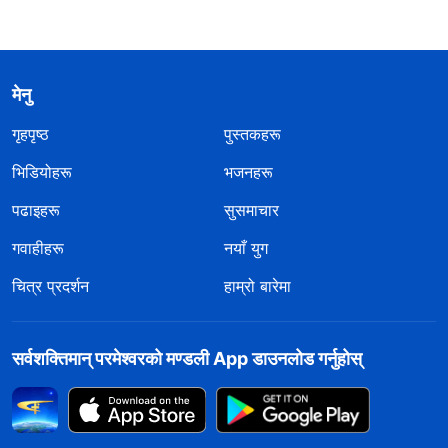
मेनु
गृहपृष्ठ
पुस्तकहरू
भिडियोहरू
भजनहरू
पढाइहरू
सुसमाचार
गवाहीहरू
नयाँ युग
चित्र प्रदर्शन
हाम्रो बारेमा
सर्वशक्तिमान्‌ परमेश्‍वरको मण्डली App डाउनलोड गर्नुहोस्