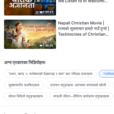
We Listen to in Welcoming
the Lord's Return?
1:39:17
Nepali Christian Movie |
राज्यको सुसमाचार हाम्रो गाउँ पुग्यो |
Testimonies of Christians
Welcoming the Lord's
Return
1:40:00
अन्य प्रकारका भिडियोहरू
“वचन, खण्ड १: परमेश्‍वरको देखापराइ र काम” बाट गरिएका वाचनहरू
“परमेश्
सुसमाचारीय चलचित्रहरू
प्रवचन श्रृङ्खला: आस्थामा सत्यताको खोजी
कोरल भिडियो श्रृङ्खलाहरू
मण्डली जीवन—विभिन्‍न कार्यक्रम श्रृंखलाहरू