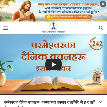
परमेश्‍वरका दैनिक वचनहरू: परमेश्‍वरको स्वभाव र उहाँसँग जे छ र उहाँ