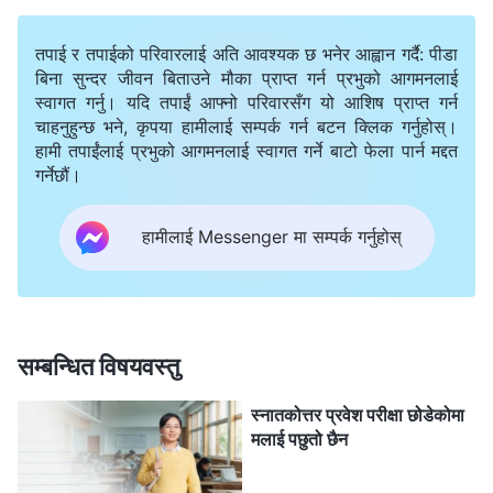
लाग्थ्यो। एक दिन, मैले परमेश्‍वरका वचनहरूको एउटा खण्ड पढेँ।
तपाई र तपाईको परिवारलाई अति आवश्यक छ भनेर आह्वान गर्दै: पीडा
“
शैतानले अत्यन्तै सूक्ष्म प्रकारको विधि प्रयोग गर्छ, जुन मानिसहरूका
बिना सुन्दर जीवन बिताउने मौका प्राप्त गर्न प्रभुको आगमनलाई
स्वागत गर्नु। यदि तपाईं आफ्नो परिवारसँग यो आशिष प्राप्त गर्न
धारणाहरूसँग अत्यन्तै मिल्दो हुन्छ, जुन त्यति उग्र प्रकृतिको हुँदैन, र
चाहनुहुन्छ भने, कृपया हामीलाई सम्पर्क गर्न बटन क्लिक गर्नुहोस्।
जसमार्फत त्यसले मानिसहरूलाई अनजानैमा त्यसको जीवनशैली, र
हामी तपाईंलाई प्रभुको आगमनलाई स्वागत गर्ने बाटो फेला पार्न मद्दत
जिउने नियमहरू स्वीकार गर्न लगाउँछ, आफ्ना जीवन लक्ष्यहरू र
गर्नेछौं।
जीवनको दिशा निर्धारण गर्न लगाउँछ, र यी सबै गरेपछि तिनीहरूभित्र
हामीलाई Messenger मा सम्पर्क गर्नुहोस्
अनजानैमा जीवनमा महत्त्वाकाङ्क्षाहरू हुर्कन पुग्छन्। जीवनका यी
महत्त्वाकाङ्क्षाहरू जति भव्य देखिए पनि, ती अपरिहार्य रूपमै ‘ख्याति’ र
‘प्राप्ति’ सँग जोडिएका हुन्छन्। कुनै पनि महान् वा चर्चित व्यक्तिले, र
वास्तवमा भन्‍ने हो भने सबै मानिसहरूले, जीवनमा पछ्याउने कुराहरू यी
सम्बन्धित विषयवस्तु
दुई शब्‍दहरू ‘ख्याति’ र ‘प्राप्ति’ सँग मात्रै गाँसिएका छन्। ख्याति र
स्नातकोत्तर प्रवेश परीक्षा छोडेकोमा
प्राप्ति पाइसकेपछि, ती कुरालाई तिनीहरूले पूँजीको रूपमा प्रयोग गरी
मलाई पछुतो छैन
उच्‍च प्रतिष्ठा र धेरै धनको आनन्द लिन, र जीवनको आनन्द लिन
सक्छन् भनी मानिसहरू सोच्छन्। तिनीहरू ख्याति र प्राप्तिलाई