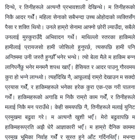
दिन्थे, र तिनीहरूले अत्यन्तै प्रभावशाली देखिन्थे। म तिनीहरूको
निकै आदर गर्थेँ। महिला सेनाको सबैभन्दा उच्‍च ओहोदाको व्यक्तिसँग
पैसा र शक्ति थियो। उनले हाम्रो सेनामा आफ्‍नो छोरी ल्याउँदा, सबैले
उनलाई मुस्कुराउँदै अभिवादन गर्थे। माथिल्‍लो स्तरका हाकिमले
हामीलाई प्रायजसो हामी जोसिलो हुनुपर्छ, त्यसपछि हामी पनि
अन्तिममा उनी जस्तै हुन्छौँ भनेर भन्थे। त्यो बेला मैले म हाकिम बन्‍न
लागिपर्नेछु भनेर मनमनै शपथ खाएँ। हैसियत र आदर पाउनु गौरवमय
कुरा हो भन्‍ने लाग्थ्यो। त्यहाँदेखि नै, आफूलाई राम्रो देखाउन म सक्दो
प्रयास गर्थेँ, र हाकिमहरूले भनेका हरेक कुरा एक-एक गरी पालना
गर्थेँ। हाकिमहरूको अगाडि म निकै राम्रो काम गर्थेँ, र तिनीहरूले
मलाई निकै मन पराउँथे। केही समयपछि नै, तिनीहरूले मलाई युनिट
प्रमुखमा बढुवा गरे। म अत्यन्तै खुशी भएँ। मेरो बढुवापछि म
हाकिमहरूप्रति अझै धेरै आज्ञाकारी भएँ। म हाम्रो दैनिक काममा
प्रमुख भूमिका निर्वाह गर्थेँ र सुस्त हुने आँट गर्दिनथिएँ। मभन्दा