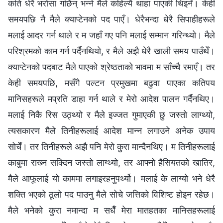
कति धेरै भरोसा गर्छिन् भन्‍ने मैले कहिल्यै थाहा पाएकी थिइनँ। केही
समयपछि नै मैले क्याप्टेनको पद पाएँ। धेरैभन्दा धेरै सिपाहीहरूले
मलाई आदर गर्न थाले र म जहाँ गए पनि मलाई सम्‍मान गरिन्थ्यो। मैले
परिश्रमको काम गर्न पर्दैनथियो, र मैले अझै धेरै खाली समय पाउँथेँ।
क्याप्टेनको पदबाट मैले पाएको श्रेष्ठताको भावमा म साँच्‍चै रमाएँ। तर
केही समयपछि, मसँगै पल्टन प्रमुखमा बढुवा पाएका कतिपय
मानिसहरूले मप्रति डाहा गर्न थाले र मेरो आदेश पालन गर्दैनथिए।
मलाई निकै रिस उठ्थ्यो र मैले इज्‍जत गुमाएकी छु जस्तो लाग्थ्यो,
त्यसकारण मैले तिनीहरूलाई आदेश मान्‍न लगाउने अनेक उपाय
सोचेँ। तर तिनीहरूले अझै पनि मेरो कुरा मान्दैनथिए। म तिनीहरूलाई
काबुमा राख्‍न सक्दिन जस्तो लाग्थ्यो, तर आफ्‍नो हैसियतको खातिर,
मैले आफूलाई यो काममा लगाइरहनुपर्थ्यो। मलाई के लाग्यो भने धेरै
शक्ति भएको ठूलो पद पाउनु मैले सोचे जत्तिको विशिष्ट होइन रहेछ।
मैले भनेको कुरा नमान्दा म सधैँ मेरा मातहतका मानिसहरूलाई