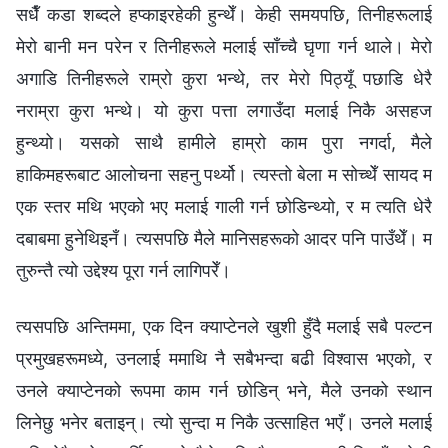
सधैँ कडा शब्‍दले हप्काइरहेकी हुन्थेँ। केही समयपछि, तिनीहरूलाई
मेरो बानी मन परेन र तिनीहरूले मलाई साँच्‍चै घृणा गर्न थाले। मेरो
अगाडि तिनीहरूले राम्रो कुरा भन्थे, तर मेरो पिठ्यूँ पछाडि धेरै
नराम्रा कुरा भन्थे। यो कुरा पत्ता लगाउँदा मलाई निकै असहज
हुन्थ्यो। यसको साथै हामीले हाम्रो काम पुरा नगर्दा, मैले
हाकिमहरूबाट आलोचना सहनु पर्थ्यो। त्यस्तो बेला म सोच्थेँ सायद म
एक स्तर मथि भएको भए मलाई गाली गर्न छोडिन्थ्यो, र म त्यति धेरै
दबाबमा हुनेथिइनँ। त्यसपछि मैले मानिसहरूको आदर पनि पाउँथेँ। म
तुरुन्तै त्यो उद्देश्य पूरा गर्न लागिपरेँ।
त्यसपछि अन्तिममा, एक दिन क्याप्टेनले खुशी हुँदै मलाई सबै पल्टन
प्रमुखहरूमध्ये, उनलाई ममाथि नै सबैभन्दा बढी विश्‍वास भएको, र
उनले क्याप्टेनको रूपमा काम गर्न छोडिन् भने, मैले उनको स्थान
लिनेछु भनेर बताइन्। त्यो सुन्दा म निकै उत्साहित भएँ। उनले मलाई