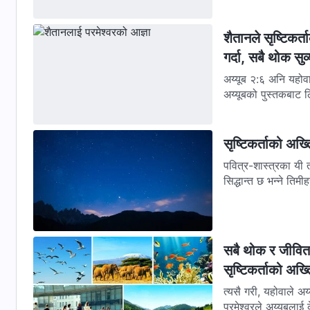
शैतानले सृष्टिकर्
गर्दा, सबै थोक सु
अय्यूब २:६ अनि यहोवाले शैतानलाई भन्नुभयो, हेर्, त्यो तेरै हातमा छ; तर त्यसको जीवन बचा। यो
अय्यूबको पुस्तकबाट ल
सृष्टिकर्ताको अख्
पवित्र-शास्‍त्रका यी 
सिद्धान्त छ भन्‍ने तिमी
सबै थोक र जीवित प
सृष्टिकर्ताको अख्
त्यसै गरी, यहोवाले अ
परमेश्‍वरले अय्यूबलाई 