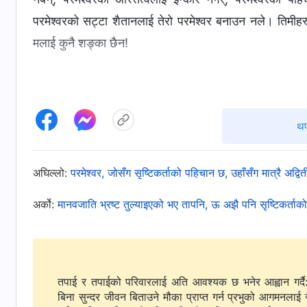
परमेश्‍वरको सट्टा शैतानलाई तेरो परमेश्‍वर बनाउन नले। तिमीहरूल
मलाई कुनै शङ्का छैन!
थप
अघिल्लो:
परमेश्‍वर, जोसँग सृष्टिकर्ताको पहिचान छ, उहाँसँग मात्रै अद्व
अर्को:
मानवजाति भ्रष्ट तुल्याइएको भए तापनि, ऊ अझै पनि सृष्टिकर्ता
तपाई र तपाईको परिवारलाई अति आवश्यक छ भनेर आह्वान गर्दै
बिना सुन्दर जीवन बिताउने मौका प्राप्त गर्न प्रभुको आगमनलाई 