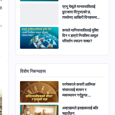
प्रभु येशूले मानवजातिलाई
मा
छुटकारा दिनुभएको छ,
त्यसोभए आखिरी दिनहरूमा
आउनुहुँदा उहाँले किन न्यायको
 १
काम गर्नुहुन्छ?
कसले मानिसजातिलाई मुक्ति
दिन र हाम्रो नियतिमा आमूल
परिवर्तन ल्याउन सक्छ?
विशेष निबन्धहरू
परमेश्‍वरले कसरी आत्मिक
संसारलाई शासन र
व्यवस्थापन गर्नुहुन्छ:
अविश्‍वासीहरूको जीवन र
मृत्युको चक्र
अब्राहामले इसहाकलाई बलि
चढाउँछन्