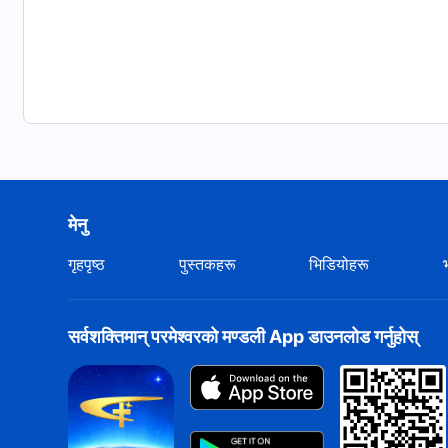
मेनु
गृहपृष्ठ
पुस्तकहरू
भिडियोहरू
सर्वशक्तिमान्‌ परमेश्‍वरको मण्डली App डाउनलोड गर्नुहोस्