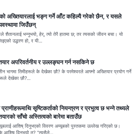
ताको अख्‍तियारलाई भङ्ग गर्ने आँट कहिल्यै गरेको छैन, र यसले
व्यवस्थामा जिउँछन्
िइएको उद्धरण हो, र यी...
‍तियार अपरिवर्तनीय र उल्‍लङ्घन गर्न नसकिने छ
तीन भागमा तिमीहरूले के देखेका छौ? के परमेश्‍वरले आफ्‍नो अख्‍तियार प्रयोग गर्ने
हरूले देखेका छौ?...
्राणीहरूमाथि सृष्टिकर्ताको नियन्त्रण र प्रभुत्व छ भन्‍ने तथ्यले
‍तियारको साँचो अस्तित्वको बारेमा बताउँछ
य्यूबलाई आशिष्‌ दिनुभएको विवरण अय्यूबको पुस्तकमा उल्‍लेख गरिएको छ।
के आशिष्‌ दिनुभयो त? “त्यसैले...