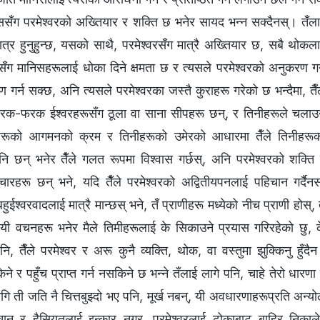
यससँग परमेश्‍वरको अख्‍तियार र शक्ति छ भनेर सायद भन्‍न सक्दैनस्। तँल
टै मात्र हुनुहुन्छ, यसको साथै, परमेश्‍वरसँग मात्रै अख्‍तियार छ, सबै थोकल
तानसँग मानिसहरूलाई धोका दिने क्षमता छ र त्यसले परमेश्‍वरको अनुकरण गर
ुकरण गर्न सक्छ, अनि त्यसले परमेश्‍वरका जस्तै कुराहरू गरेको छ भन्दैमा, तैँ
, यी फरक-फरक ईश्‍वरहरूसँग ठूला वा साना सीपहरू छन्, र तिनीहरूले चलाउ
 तिनीहरूको आगमनको क्रम र तिनीहरूको उमेरको आधारमा तैँले तिनीहरू
ि छन् भनेर तैँले गलत रूपमा विश्‍वास गर्छस्, अनि परमेश्‍वरको शक्ति
िचारहरू छन् भने, यदि तैँले परमेश्‍वरको अद्वितीयपनलाई पहिचान गर्दैनस
े बहुईश्‍वरवादलाई मात्रै मान्छस् भने, तँ प्राणीहरू मध्येको नीच प्राणी होस्, 
होस्! यी वचनहरू भनेर मैले तिमीहरूलाई के सिकाउने प्रयास गरिरहेको छु, 
, तैँले परमेश्‍वर र अरू कुनै व्यक्ति, थोक, वा वस्तुमा झुक्‍किनु हुँदै
ने र पहुँच प्राप्त गर्न नसकिने छ भन्‍ने तँलाई लागे पनि, चाहे तेरो धारणा
ि ती जति नै चित्तबुझ्‍दो भए पनि, मूर्ख नबन्, यी अवधारणाहरूप्रति अन्य
हिचान र हैसियतलाई इन्कार नगर्, परमेश्‍वरलाई ढोकाबाट बाहिर निकाल