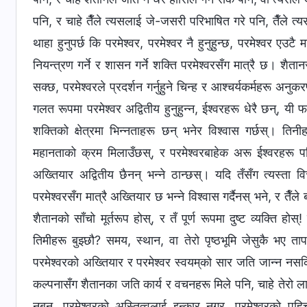
पनि, र चाहे तैँले त्यसलाई जे-जसरी परिभाषित गरे पनि, तैँले त्
थाहा हुनुपर्छ कि परमेश्‍वर, परमेश्‍वर नै हुनुहुन्छ, परमेश्‍वर एउ
नियन्त्रण गर्ने र शासन गर्ने शक्ति परमेश्‍वरसँग मात्रै छ। शै
सक्छ, परमेश्‍वरले प्रदर्शन गर्नुहुने चिन्‍ह र आश्‍चर्यकर्महरू अन
गलत रूपमा परमेश्‍वर अद्वितीय हुनुहुन्‍न, ईश्‍वरहरू धेरै छन्
शक्तिको क्षेत्रमा भिन्‍नताहरू छन् भनेर विश्‍वास गर्छस्।
महानताको क्रम मिलाउँछस्, र परमेश्‍वरबाहेक अरू ईश्‍वरहरू पन
अख्‍तियार अद्वितीय छैनन् भन्‍ने ठान्छस्। यदि तँसँग त्यस्ता व
परमेश्‍वरसँग मात्रै अख्‍तियार छ भन्‍ने विश्‍वास गर्दैनस् भने, र तैँल
शैतानको साँचो मूर्तरूप होस्, र तँ पूर्ण रूपमा दुष्ट व्यक्ति 
तिमीहरू बुझ्छौ? समय, स्थान, वा तेरो पृष्ठभूमि जेसुकै भए तापनि
परमेश्‍वरको अख्‍तियार र परमेश्‍वर स्वयम्‌को सार जति जान्‍न नसकि
कल्‍पनासँग शैतानका जति कार्य र वचनहरू मिले पनि, चाहे तेरो लाग
नबन्, परमेश्‍वरको अस्तित्वलाई इन्कार नगर्, परमेश्‍वरको प