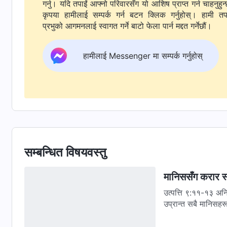
गर्नु। यदि तपाईं आफ्नो परिवारसँग यो आशिष प्राप्त गर्न चाहनुहुन्
कृपया हामीलाई सम्पर्क गर्न बटन क्लिक गर्नुहोस्। हामी तपाईंलाई
प्रभुको आगमनलाई स्वागत गर्ने बाटो फेला पार्न मद्दत गर्नेछौं।
हामीलाई Messenger मा सम्पर्क गर्नुहोस्
सम्बन्धित विषयवस्तु
मानिससँग करार स्थ
उत्पत्ति ९:११-१३ अनि म तिमीहरूसँग मेरो करार स्थापित गर्नेछु, न त जलप्रलयको पानीले अब
उप्रान्त सबै मानिसहरूल