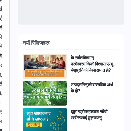
ाई
ाई
्न
ले
नयाँ रिलिजहरू
ने
को
के सर्वशक्तिमान्‌
परमेश्‍वरमाथिको विश्‍वास प्रभु
 र
येशूप्रतिको विश्‍वासघात हो?
्,
तँ
उठाइलगिनुको वास्तविक अर्थ
के हो?
के
न।
 र
झूटा ख्रीष्टहरूबाट साँचो
ख्रीष्‍टलाई छुट्याउनु
ोल
ेर