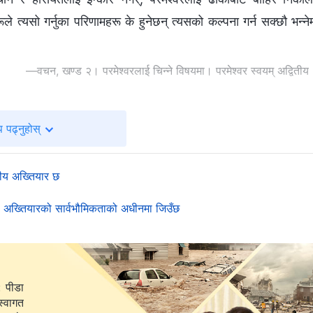
े त्यसो गर्नुका परिणामहरू के हुनेछन् त्यसको कल्‍पना गर्न सक्छौ भन्‍ने
—वचन, खण्ड २। परमेश्‍वरलाई चिन्‍ने विषयमा। परमेश्‍वर स्वयम् अद्वितीय
 पढ्नुहोस्
ितीय अख्‍तियार छ
को अख्‍तियारको सार्वभौमिकताको अधीनमा जिउँछ
: पीडा
स्वागत