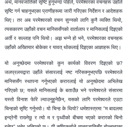
अर्थ, मानवजातिको सृष्टि हुनुभन्दा पहिले, परमेश्‍वरका वचनहरू उहाँले
सृष्टि गर्न चाहनुभएका प्राणीहरूमा जारी गरिएका निर्देशन र आदेशहरू
थिए। तर अब परमेश्‍वरको वचन सुन्‍नको लागि कुनै व्यक्ति थियो,
त्यसकारण उहाँको वचन मानिससँगको वार्तालाप र मानिसलाई दिइएको
अर्ती र सल्‍लाह पनि थियो। अझ भन्‍ने हो भने, परमेश्‍वरका वचनहरू
उहाँको अख्तियार बोकेका र यावत् थोकलाई दिइएका आज्ञाहरू थिए।
यो अनुच्‍छेदमा परमेश्‍वरको कुन कार्यको विवरण दिइएको छ?
जलप्रलयद्वारा उहाँले संसारलाई नष्ट गरिसक्‍नुभएपछि परमेश्‍वरले
मानिससँग स्थापना गर्नुभएको करारलाई यो अनुच्‍छेदमा अभिलेख
गरिएको छ; यसले मानिसलाई के बताउँछ भने परमेश्‍वरले संसारमा
यस्तो विनाश फेरि ल्याउनुहुनेछैन, यसको लागि परमेश्‍वरले एउटा
चिन्‍हको सृष्टि गर्नुभयो। यो चिन्‍ह के थियो? धर्मशास्‍त्रमा “म बादलमा
इन्द्रेनी राख्‍नेछु र त्यो म र पृथ्वीको बीचमा भएको करारको चिनो
हुनेछ” भनेर भनिएको छ। यी सृष्टिकर्ताले मानवजातिसँग बोल्‍नुभएका