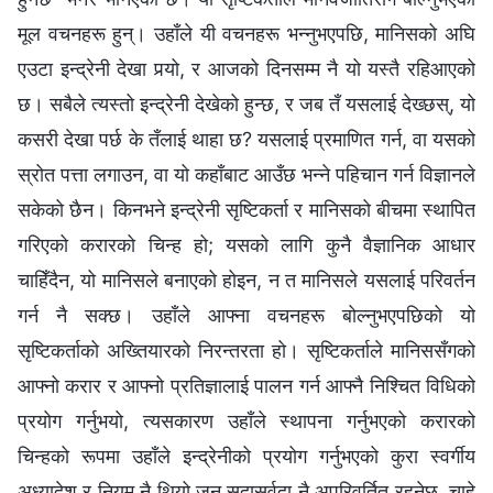
मूल वचनहरू हुन्। उहाँले यी वचनहरू भन्‍नुभएपछि, मानिसको अघि
एउटा इन्द्रेनी देखा पर्‍यो, र आजको दिनसम्‍म नै यो यस्तै रहिआएको
छ। सबैले त्यस्तो इन्द्रेनी देखेको हुन्छ, र जब तँ यसलाई देख्छस्, यो
कसरी देखा पर्छ के तँलाई थाहा छ? यसलाई प्रमाणित गर्न, वा यसको
स्रोत पत्ता लगाउन, वा यो कहाँबाट आउँछ भन्‍ने पहिचान गर्न विज्ञानले
सकेको छैन। किनभने इन्द्रेनी सृष्टिकर्ता र मानिसको बीचमा स्थापित
गरिएको करारको चिन्‍ह हो; यसको लागि कुनै वैज्ञानिक आधार
चाहिँदैन, यो मानिसले बनाएको होइन, न त मानिसले यसलाई परिवर्तन
गर्न नै सक्छ। उहाँले आफ्‍ना वचनहरू बोल्‍नुभएपछिको यो
सृष्टिकर्ताको अख्‍तियारको निरन्तरता हो। सृष्टिकर्ताले मानिससँगको
आफ्‍नो करार र आफ्‍नो प्रतिज्ञालाई पालन गर्न आफ्‍नै निश्‍चित विधिको
प्रयोग गर्नुभयो, त्यसकारण उहाँले स्थापना गर्नुभएको करारको
चिन्‍हको रूपमा उहाँले इन्द्रेनीको प्रयोग गर्नुभएको कुरा स्वर्गीय
अध्यादेश र नियम नै थियो जुन सदासर्वदा नै अपरिवर्तित रहनेछ, चाहे