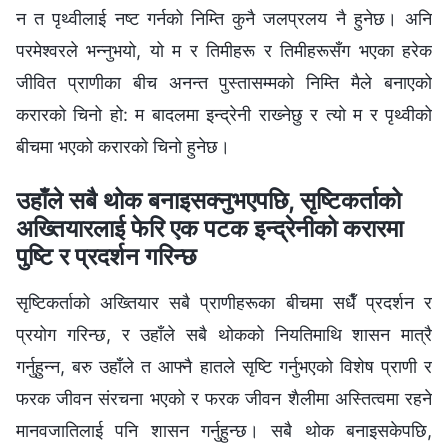
न त पृथ्वीलाई नष्ट गर्नको निम्ति कुनै जलप्रलय नै हुनेछ। अनि
परमेश्‍वरले भन्‍नुभयो, यो म र तिमीहरू र तिमीहरूसँग भएका हरेक
जीवित प्राणीका बीच अनन्त पुस्तासम्मको निम्ति मैले बनाएको
करारको चिनो हो: म बादलमा इन्द्रेनी राख्‍नेछु र त्यो म र पृथ्वीको
बीचमा भएको करारको चिनो हुनेछ।
उहाँले सबै थोक बनाइसक्‍नुभएपछि, सृष्टिकर्ताको
अख्‍तियारलाई फेरि एक पटक इन्द्रेनीको करारमा
पुष्टि र प्रदर्शन गरिन्छ
सृष्टिकर्ताको अख्‍तियार सबै प्राणीहरूका बीचमा सधैँ प्रदर्शन र
प्रयोग गरिन्छ, र उहाँले सबै थोकको नियतिमाथि शासन मात्रै
गर्नुहुन्‍न, बरु उहाँले त आफ्‍नै हातले सृष्टि गर्नुभएको विशेष प्राणी र
फरक जीवन संरचना भएको र फरक जीवन शैलीमा अस्तित्वमा रहने
मानवजातिलाई पनि शासन गर्नुहुन्छ। सबै थोक बनाइसकेपछि,