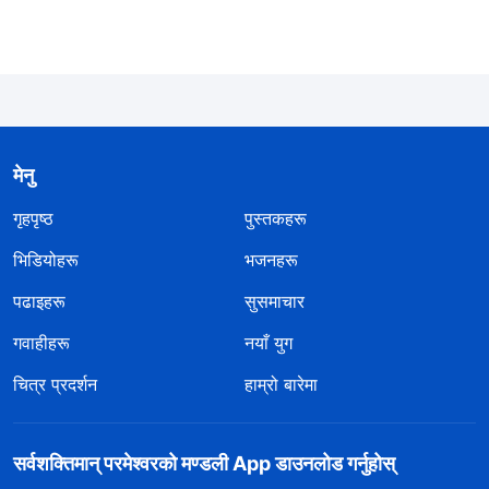
अपरिवर्तनीय अख्‍तियारलाई देखाइन्छ। बारम्‍बार इन्द्रेनी देखा पर्नुले
गुप्त ठाउँहरूमा सृष्टिकर्ताले गर्नुहुने अथाह र आश्‍चर्यजनक
कार्यहरूलाई प्रदर्शन गर्छ, यसको साथै, यो कहिल्यै ओइलिएर नजाने,
कहिल्यै परिवर्तन नहुने सृष्टिकर्ताको अख्‍तियारको महत्त्वपूर्ण प्रतिबिम्ब
हो। के यो सृष्टिकर्ताको अद्वितीय अख्‍तियारको अर्को पक्षको प्रदर्शन
मेनु
होइन र?
गृहपृष्ठ
पुस्तकहरू
—वचन, खण्ड २। परमेश्‍वरलाई चिन्‍ने विषयमा। परमेश्‍वर स्वयम् अद्वितीय
भिडियोहरू
भजनहरू
१
पढाइहरू
सुसमाचार
गवाहीहरू
नयाँ युग
चित्र प्रदर्शन
हाम्रो बारेमा
सर्वशक्तिमान्‌ परमेश्‍वरको मण्डली App डाउनलोड गर्नुहोस्