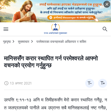
गृहपृष्ठ
सुसमाचार
परमेश्‍वरका वचनहरूको अख्‍तियार र शक्ति
मानिससँग करार स्थापित गर्न परमेश्‍वरले आफ्‍नो
वचनको प्रयोग गर्नुहुन्छ
13 अगस्ट 2021
उत्पत्ति ९:११-१३ अनि म तिमीहरूसँग मेरो करार स्थापित गर्नेछु, न
त जलप्रलयको पानीले अब उप्रान्त सबै मानिसहरूलाई नष्ट गर्नेछ,