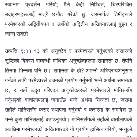
स्थानमा प्रदर्शन गरियो; मैले केही निश्‍चित, चिरपरिचित
उदाहरणहरूलाई मात्रै छनौट गरेको छु, जसमार्फत तिमीहरूले
परमेश्‍वरको अद्वितीयपन र उहाँको अद्वितीय अख्‍तियारलाई बुझ्‍न र
जान्‍न सक्छौ।
उत्पत्ति ९:११-१३ को अनुच्‍छेद र परमेश्‍वरले गर्नुभएको संसारको
सृष्टिको विवरण सम्‍बन्धी माथिका अनुच्‍छेदहरूमा समानता छ, तैपनि
तिनमा भिन्‍नता पनि छ। समानता के हो? आफ्‍नो अभिप्रायअनुसार
गर्नको लागि परमेश्‍वरले वचनको प्रयोग गर्नुभयो भन्‍ने अर्थमा समानता
छ, र यहाँ उद्धृत गरिएका अनुच्‍छेदहरूले परमेश्‍वरले मानिससँग
गर्नुभएको वार्तालापलाई जनाउँछ भन्‍ने अर्थमा भिन्‍नता छ, जसमा
उहाँले मानिससँग करार स्थापना गर्नुभयो र करारमा के समावेश छ
भन्‍ने कुरा मानिसलाई बताउनुभयो। मानिससँगको उहाँको वार्तालापको
अवधिमा परमेश्‍वरको अख्तियारको यो प्रयोग हासिल गरियो, भन्‍नुको