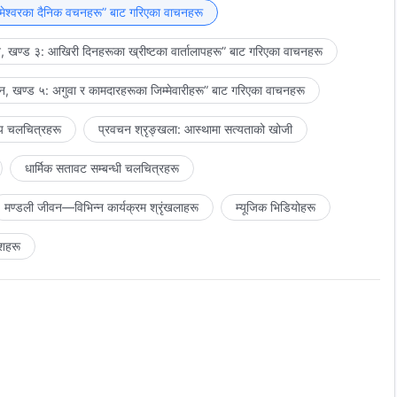
र्न सक्नुहुन्न र? येशू र उहाँका चेलाहरूले किन शबाथ-दिन पालना गर्नुभएन?
मेश्‍वरका दैनिक वचनहरू” बाट गरिएका वाचनहरू
ुसार अभ्यास गर्नुपर्थ्यो भने, येशूले उहाँ आउनुभएपछि शबाथ-दिन किन पालना
 खण्ड ३: आखिरी दिनहरूका ख्रीष्टका वार्तालापहरू” बाट गरिएका वाचनहरू
 दाखरस पिउनुभयो? के यी सबै कुरा पुरानो करारका आज्ञाहरूमा समावेश छैनन् र?
रू किन तोड्नुभयो? कुनचाहिँ पहिले आयो, परमेश्‍वर वा बाइबल, त्यो तँलाई थाहा
, खण्ड ५: अगुवा र कामदारहरूका जिम्‍मेवारीहरू” बाट गरिएका वाचनहरू
क्नुहुने थिएन र?
य चलचित्रहरू
प्रवचन श्रृङ्खला: आस्थामा सत्यताको खोजी
धार्मिक सतावट सम्‍बन्धी चलचित्रहरू
मण्डली जीवन—विभिन्‍न कार्यक्रम श्रृंखलाहरू
म्यूजिक भिडियोहरू
शहरू