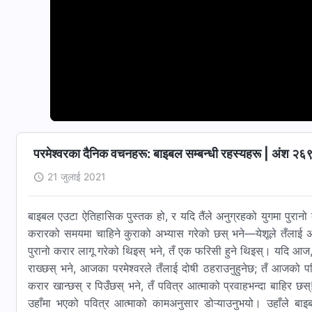
परमेश्‍वरका दैनिक वचनहरू: बाइबल सम्‍बन्धी रहस्यहरू | अंश २६
21 जुलाई 2021
बाइबल एउटा ऐतिहासिक पुस्तक हो, र यदि तैंले अनुग्रहको युगमा पुरान
करारको समयमा चाहिने कुराको अभ्यास गरेको छस् भने—येशूले तँलाई अस्वी
पुरानो करार लागू गरेको थिइस् भने, तँ एक फरिसी हुने थिइस्। यदि आज
राख्छस् भने, आजका परमेश्‍वरले तँलाई दोषी ठहराउनुहुनेछ; तँ आजको 
करार खान्छस् र पिउँछस् भने, तँ पवित्र आत्माको प्रवाहभन्दा बाहिर छस्
उहाँमा भएको पवित्र आत्माको कामअनुसार डोऱ्याउनुभयो। उहाँले ब