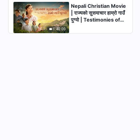
Nepali Christian Movie
परमेश्‍वरका दैनिक वचनहरू: बाइबल
| राज्यको सुसमाचार हाम्रो गाउँ
सम्‍बन्धी रहस्यहरू | अंश २८०
पुग्यो | Testimonies of
11:33
Christians Welcoming
1:40:00
the Lord's Return