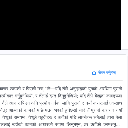
९
सेयर गर्नुहोस्
ो करार खाएको र पिएको छस् भने—यदि तैंले अनुग्रहको युगको अवधिमा पुरानो
कार गर्नुहुनेथियो, र तँलाई दण्ड दिनुहुनेथियो; यदि तैंले येशूका कामहरूमा
, तैंले खान र पिउन अनि प्रयोग गर्नका लागि पुरानो र नयाँ करारलाई एकसाथ
पवित्र आत्माको कामको पछि पतन भएको हुनेछस्! यदि तँ पुरानो करार र नयाँ
! येशूको समयमा, येशूले यहूदीहरू र उहाँको पछि लाग्नेहरू सबैलाई त्यस बेला
ाइबललाई उहाँको कामको आधारको रूपमा लिनुभएन, तर उहाँको कामअनुसार