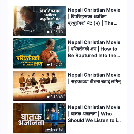
Nepali Christian Movie
10:50
| विपत्तिहरूका अवधिमा
प्रभुसँगको भेट (२) | The
परमेश्‍वरका दैनिक वचनहरू: बाइबल
सम्‍बन्धी रहस्यहरू | अंश २७६
Calamities of the Last
1:35:13
Days Arrive. How Can
4:08
Nepali Christian Movie
We Enter the Kingdom
| परिवर्तनको क्षण | How to
of God?
परमेश्‍वरका दैनिक वचनहरू: बाइबल
Be Raptured Into the
सम्‍बन्धी रहस्यहरू | अंश २७७
Kingdom of Heaven
1:42:21
3:41
Nepali Christian Movie
| सङ्कटका बीचमा उठाई लगिनु
परमेश्‍वरका दैनिक वचनहरू: बाइबल
सम्‍बन्धी रहस्यहरू | अंश २७८
3:13:48
5:50
Nepali Christian Movie
परमेश्‍वरका दैनिक वचनहरू: बाइबल
| घातक अज्ञानता | Who
सम्‍बन्धी रहस्यहरू | अंश २७९
Should We Listen to in
Welcoming the Lord's
4:31
1:39:17
Return?