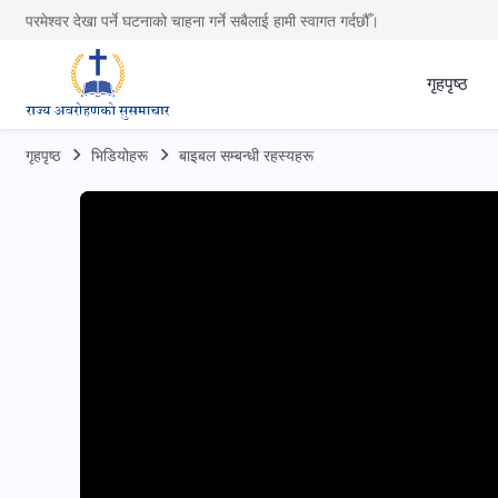
परमेश्वर देखा पर्ने घटनाको चाहना गर्ने सबैलाई हामी स्वागत गर्दछौँ।
गृहपृष्ठ
गृहपृष्ठ
भिडियोहरू
बाइबल सम्‍बन्धी रहस्यहरू