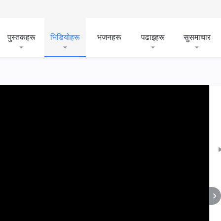
पुस्तकहरू
भिडियोहरू
भजनहरू
पढाइहरू
सुसमाचार