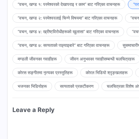
छैन भन्‍ने हुनसक्छ? के परमेश्‍वरले बाइबलबाट टाढा भएर अरू कामहरू ग
“वचन, खण्ड १: परमेश्‍वरको देखापराइ र काम” बाट गरिएका वाचनहरू
“पर
यदि उहाँले शबाथ-दिनलाई ध्यानमा राख्दै र पुरानो करारका आज्ञाहरू अन
“वचन, खण्ड २: परमेश्‍वरलाई चिन्‍ने विषयमा” बाट गरिएका वाचनहरू
“वचन,
गर्नुभएन, तर बरु खुट्टा धोइदिनुभयो, शिर ढाक्नुभयो, रोटी भाँच्नुभयो र
यदि येशूले पुरानो करारलाई आदर गर्नुहुन्थ्यो भने उहाँले यी सिद्धान्तह
“वचन, खण्ड ४: ख्रीष्टविरोधीहरूको खुलासा” बाट गरिएका वाचनहरू
“वचन
हुनुपर्छ। शबाथका प्रभु हुनुभएकोले के उहाँ बाइबलका परमप्रभु पनि हुन स
“वचन, खण्ड ७: सत्यताको पछ्याइबारे” बाट गरिएका वाचनहरू
सुसमाचारी
मण्डली जीवनका गवाहीहरू
जीवन अनुभवका गवाहीसम्‍बन्धी चलचित्रहरू
कोरस सङ्गीतमा नृत्यका प्रस्तुतिहरू
कोरल भिडियो श्रृङ्खलाहरू
भजनका भिडियोहरू
सत्यताको प्रकटीकरण
चलचित्रका विशेष अं
Leave a Reply