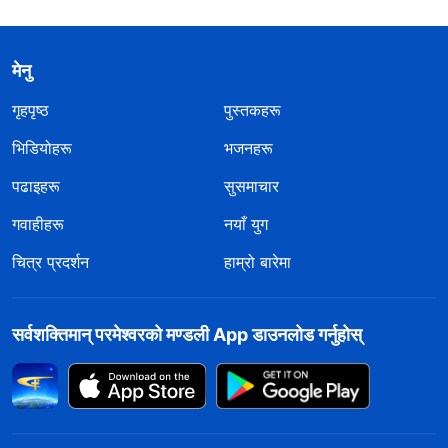
मेनु
गृहपृष्ठ
पुस्तकहरू
भिडियोहरू
भजनहरू
पढाइहरू
सुसमाचार
गवाहीहरू
नयाँ युग
चित्र प्रदर्शन
हाम्रो बारेमा
सर्वशक्तिमान्‌ परमेश्‍वरको मण्डली App डाउनलोड गर्नुहोस्