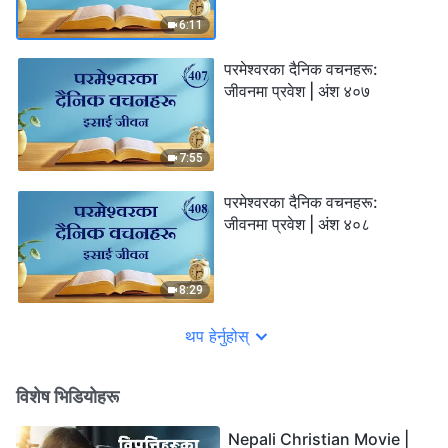
6:11
परमेश्‍वरका दैनिक वचनहरू:
जीवनमा प्रवेश | अंश ४०७
7:55
परमेश्‍वरका दैनिक वचनहरू:
जीवनमा प्रवेश | अंश ४०८
8:29
थप हेर्नुहोस्
विशेष भिडियोहरू
Nepali Christian Movie |