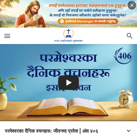
परमेश्‍वरका दैनिक वचनहरू: जीवनमा प्रवेश | अंश ४०६