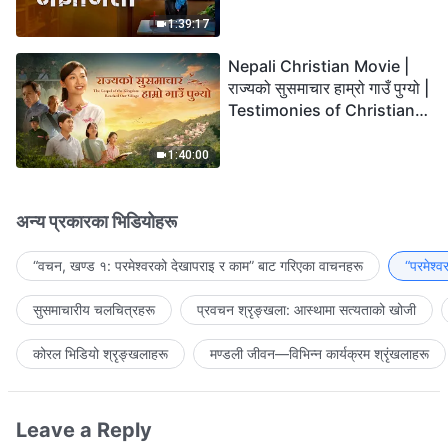
the Lord's Return?
1:39:17
Nepali Christian Movie |
राज्यको सुसमाचार हाम्रो गाउँ पुग्यो |
Testimonies of Christians
Welcoming the Lord's
Return
1:40:00
अन्य प्रकारका भिडियोहरू
“वचन, खण्ड १: परमेश्‍वरको देखापराइ र काम” बाट गरिएका वाचनहरू
“परमेश्
सुसमाचारीय चलचित्रहरू
प्रवचन श्रृङ्खला: आस्थामा सत्यताको खोजी
कोरल भिडियो श्रृङ्खलाहरू
मण्डली जीवन—विभिन्‍न कार्यक्रम श्रृंखलाहरू
Leave a Reply