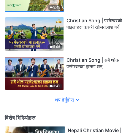
5:45
Christian Song | परमेश्‍वरको
पाइलाहरू कसरी खोजतलाश गर्ने
5:06
Christian Song | सबै थोक
परमेश्‍वरका हातमा छन्
3:41
थप हेर्नुहोस्
विशेष भिडियोहरू
Nepali Christian Movie |