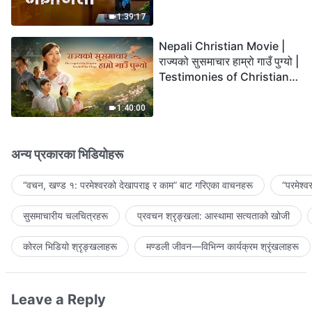
the Lord's Return?
1:39:17
Nepali Christian Movie |
राज्यको सुसमाचार हाम्रो गाउँ पुग्यो |
Testimonies of Christians
Welcoming the Lord's
Return
1:40:00
अन्य प्रकारका भिडियोहरू
“वचन, खण्ड १: परमेश्‍वरको देखापराइ र काम” बाट गरिएका वाचनहरू
“परमेश्
सुसमाचारीय चलचित्रहरू
प्रवचन श्रृङ्खला: आस्थामा सत्यताको खोजी
कोरल भिडियो श्रृङ्खलाहरू
मण्डली जीवन—विभिन्‍न कार्यक्रम श्रृंखलाहरू
Leave a Reply