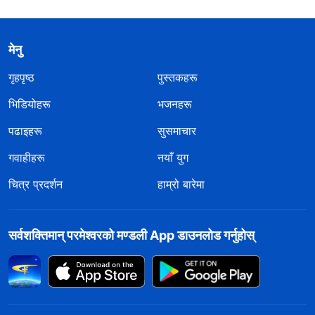
मेनु
गृहपृष्ठ
पुस्तकहरू
भिडियोहरू
भजनहरू
पढाइहरू
सुसमाचार
गवाहीहरू
नयाँ युग
चित्र प्रदर्शन
हाम्रो बारेमा
सर्वशक्तिमान्‌ परमेश्‍वरको मण्डली App डाउनलोड गर्नुहोस्