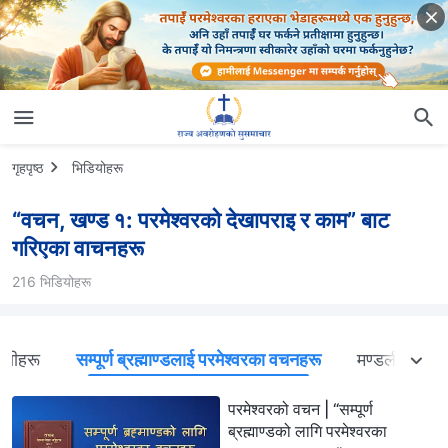
गृहपृष्ठ
भिडियोहरू
“वचन, खण्ड १: परमेश्‍वरको देखापराइ र काम” बाट
गरिएका वाचनहरू
216 भिडियोहरू
वाणीहरू
सम्पूर्ण ब्रह्माण्डलाई परमेश्‍वरका वचनहरू
मण्डलीहरूमाझ 
परमेश्‍वरको वचन | “सम्पूर्ण
ब्रह्माण्डको लागि परमेश्‍वरका