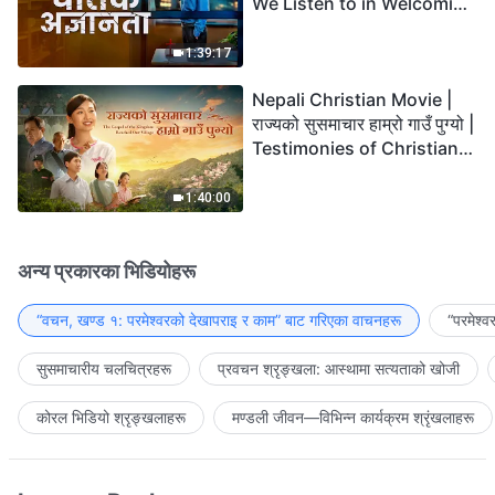
We Listen to in Welcoming
the Lord's Return?
1:39:17
Nepali Christian Movie |
राज्यको सुसमाचार हाम्रो गाउँ पुग्यो |
Testimonies of Christians
Welcoming the Lord's
Return
1:40:00
अन्य प्रकारका भिडियोहरू
“वचन, खण्ड १: परमेश्‍वरको देखापराइ र काम” बाट गरिएका वाचनहरू
“परमेश्
सुसमाचारीय चलचित्रहरू
प्रवचन श्रृङ्खला: आस्थामा सत्यताको खोजी
कोरल भिडियो श्रृङ्खलाहरू
मण्डली जीवन—विभिन्‍न कार्यक्रम श्रृंखलाहरू