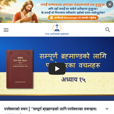
परमेश्‍वरको वचन | “सम्पूर्ण ब्रह्माण्डको लागि परमेश्‍वरका वचनहरू: