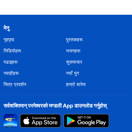
मेनु
गृहपृष्ठ
पुस्तकहरू
भिडियोहरू
भजनहरू
पढाइहरू
सुसमाचार
गवाहीहरू
नयाँ युग
चित्र प्रदर्शन
हाम्रो बारेमा
सर्वशक्तिमान्‌ परमेश्‍वरको मण्डली App डाउनलोड गर्नुहोस्