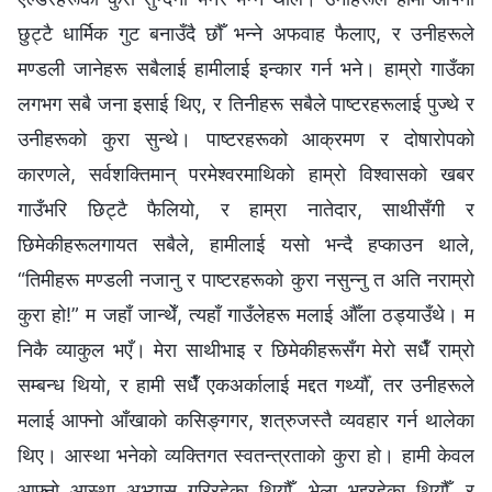
छुट्टै धार्मिक गुट बनाउँदै छौँ भन्ने अफवाह फैलाए, र उनीहरूले
मण्डली जानेहरू सबैलाई हामीलाई इन्कार गर्न भने। हाम्रो गाउँका
लगभग सबै जना इसाई थिए, र तिनीहरू सबैले पाष्टरहरूलाई पुज्थे र
उनीहरूको कुरा सुन्थे। पाष्टरहरूको आक्रमण र दोषारोपको
कारणले, सर्वशक्तिमान्‌ परमेश्‍वरमाथिको हाम्रो विश्वासको खबर
गाउँभरि छिट्टै फैलियो, र हाम्रा नातेदार, साथीसँगी र
छिमेकीहरूलगायत सबैले, हामीलाई यसो भन्दै हप्काउन थाले,
“तिमीहरू मण्डली नजानु र पाष्टरहरूको कुरा नसुन्नु त अति नराम्रो
कुरा हो!” म जहाँ जान्थेँ, त्यहाँ गाउँलेहरू मलाई औँला ठड्याउँथे। म
निकै व्याकुल भएँ। मेरा साथीभाइ र छिमेकीहरूसँग मेरो सधैँ राम्रो
सम्बन्ध थियो, र हामी सधैँ एकअर्कालाई मद्दत गर्थ्यौँ, तर उनीहरूले
मलाई आफ्नो आँखाको कसिङ्गगर, शत्रुजस्तै व्यवहार गर्न थालेका
थिए। आस्था भनेको व्यक्तिगत स्वतन्त्रताको कुरा हो। हामी केवल
आफ्नो आस्था अभ्यास गरिरहेका थियौँ, भेला भइरहेका थियौँ, र