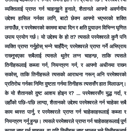
व्यक्तिलाई प्राप्त गर्न चाहनुहुने हुनाले, शैतानले आफ्नो अवर्णनीय
उद्देश्य हासिल गर्नका लागि, बाटो छेक्न आफ्नो भएभरको शक्ति
लगाउँछ, र परमेश्‍वरको काममा बाधा दिन र क्षति पुर्‍याउन विभिन्‍न घृणित
उपाय प्रयोग गर्छ। यो उद्देश्य के हो त? त्यसले परमेश्‍वरले कुनै पनि
व्यक्ति प्राप्‍त गर्नुहोस् भन्ने चाहँदैन; परमेश्‍वरले प्राप्त गर्ने अभिप्राय
राख्‍नुभएका सबैलाई त्यसले थुतेर लग्न चाहन्छ, ताकि त्यसले
तिनीहरूलाई कब्जा गर्न, नियन्त्रण गर्न, र आफ्नो अधीनमा राख्‍न
सकोस्, ताकि तिनीहरूले त्यसको आराधना गरून् अनि परमेश्वरको
प्रतिरोध गर्नका निम्ति दुष्टता गर्नमा तिनीहरू त्यससँग हात मिलाऊन्।
के यो शैतानको दुष्‍ट आशय होइन र? … परमेश्‍वरसँग युद्ध गर्दा, र
उहाँको पछि-पछि लाग्दा, शैतानको उद्देश्य परमेश्‍वरले गर्न चाहेका सबै
काम ध्वस्त पार्नु, र परमेश्‍वरले प्राप्त गर्न चाहेकाहरूलाई कब्जा र
नियन्त्रण गर्नु हुन्छ। त्यसले परमेश्‍वरले प्राप्त गर्न चाहेकाहरूलाई पूर्ण
रूपमा नष्ट गर्न चाहन्छ, वा यदि तिनीहरू नष्ट भएनन् भने तिनीहरूलाई