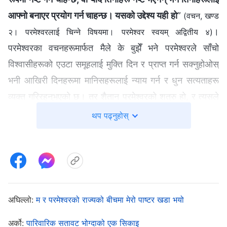
आफ्नो बनाएर प्रयोग गर्न चाहन्छ। यसको उद्देश्य यही हो
”
(वचन, खण्ड
।
२। परमेश्‍वरलाई चिन्‍ने विषयमा। परमेश्‍वर स्वयम् अद्वितीय ४)
परमेश्‍वरका वचनहरूमार्फत मैले के बुझेँ भने परमेश्‍वरले साँचो
विश्‍वासीहरूको एउटा समूहलाई मुक्ति दिन र प्राप्त गर्न सक्नुहोओस्
भनी आखिरी दिनहरूमा मानिसहरूलाई न्याय गर्न र धुन सत्यताहरू
व्यक्त गरिरहनुभएको छ। तर शैतान परमेश्‍वरको शत्रु हो, र त्यसले
मानिसहरूले परमेश्‍वरलाई छोडून्, उहाँलाई विश्वासघात गरून्, र
थप पढ्नुहोस्
शैतानको अधीनमा जिऊन् भनेर परमेश्‍वरको काममा रोकावट ल्याउन
र त्यसलाई कमजोर पार्न सबै प्रकारका युक्तिहरू प्रयोग गर्छ।
यसरी त्यसले तिनीहरूलाई कब्जा र नियन्त्रण गर्न सक्छ, र अन्ततः
तिनीहरू नरकमा त्यससँगै दण्डित हुनेछन्। मैले पाष्टर र एल्डरहरूको
व्यवहारबारे सोचेँ। तिनीहरूले प्रभुको पुनरागमनको खबर सुने, तर
अघिल्लो:
म र परमेश्‍वरको राज्यको बीचमा मेरो पाष्टर खडा भयो
त्यसको पटक्कै अनुसन्धान गरेनन्, र तिनीहरूले अरूलाई पनि त्यसो
अर्को:
पारिवारिक सतावट भोग्दाको एक सिकाइ
गर्नबाट रोके। तिनीहरूका प्रवचनहरू आत्मिक रूपमा पोषणदायी