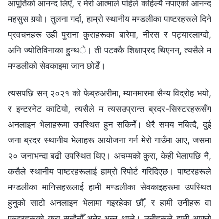
आपूर्तिको आनन्द लिएँ, र मेरो आत्माले पहिले कहिल्यै नपाएको आनन्द
महसुस गर्‍यो। तुलना गर्दा, हाम्रो स्थानीय मण्डलीका पाष्टरहरूले दिने
प्रवचनहरू उही पुराना कुराहरूका बारेमा, नीरस र पट्यारलाग्दो,
अनि ज्योतिविनाका हुन्थे। ती पटक्कै शिक्षाप्रद थिएनन्, त्यसैले म
मण्डलीको सेवकाइमा जान छोडेँ।
त्यसपछि सन् २०२१ को फेब्रुअरीमा, म्यानमारमा सैन्य विद्रोह भयो,
र इन्टरनेट काटियो, त्यसैले म त्यसउप्रान्त ब्रदर-सिस्टरहरूसँग
अनलाइन भेलाहरूमा उपस्थित हुन सकिनँ। धेरै समय नबित्दै, दुई
जना ब्रदर स्थानीय भेलाहरू आयोजना गर्न मेरो गाउँमा आए, जसमा
२० जनाभन्दा बढी उपस्थित थिए। अचम्मको कुरा, केही भेलापछि नै,
कसैले स्थानीय पाष्टरहरूलाई हाम्रो रिपोर्ट गरिदिएछ। पाष्टरहरूले
मण्डलीका मानिसहरूलाई हामी मण्डलीका सेवकाइहरूमा उपस्थित
हुनुको साटो अनलाइन भेलामा गइरहेका छौँ, र हामी उनीहरू वा
एल्डरहरूको कुरा सुन्दैनौँ भनेर भन्न थाले। उनीहरूले हामी आफ्नो