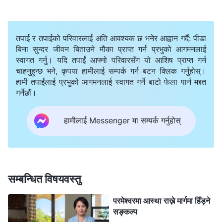
थिएनन्, र तिनीहरू मानिसहरूलाई साँचो मार्ग खोज्न दिँदैनथे। जब
तिनीहरूले हामीले मण्डली जान र तिनीहरूलाई पछ्याउन छोडेको देखे
तपाई र तपाईको परिवारलाई अति आवश्यक छ भनेर आह्वान गर्दै: पीडा
तिनीहरूले हामी तिनीहरूको मण्डलीमा फर्कौँ, तिनीहरूको आज्ञा
बिना सुन्दर जीवन बिताउने मौका प्राप्त गर्न प्रभुको आगमनलाई
स्वागत गर्नु। यदि तपाईं आफ्नो परिवारसँग यो आशिष प्राप्त गर्न
मानिरहौँ, तिनीहरूको नियन्त्रणमा रहिरहौँ, र अन्ततः आखिरी
चाहनुहुन्छ भने, कृपया हामीलाई सम्पर्क गर्न बटन क्लिक गर्नुहोस्।
दिनहरूको परमेश्‍वरको मुक्ति गुमाऔँ भनेर, हामीलाई सर्वशक्तिमान्‌
हामी तपाईंलाई प्रभुको आगमनलाई स्वागत गर्ने बाटो फेला पार्न मद्दत
गर्नेछौं।
परमेश्‍वरलाई विश्वासघात गराउन बाध्य पार्ने आशामा, हामीलाई दोषी
ठहराए र निन्दा गरे। के तिनीहरू शैतानका नोकर थिएनन् र? यो
हामीलाई Messenger मा सम्पर्क गर्नुहोस्
बुझेर, मैले म शैतानको चालबाजीमा पर्नु हुँदैन भनेर मनमनै भनेँ। म
सर्वशक्तिमान्‌ परमेश्‍वरलाई त्यागेर पाष्टरहरूलाई पछ्याउन सक्दिनथेँ,
म बलियो भएर खडा रहिरहनुपर्थ्यो।
सम्बन्धित विषयवस्तु
त्यसपछि, हाम्रो गाउँका केही नयाँ विश्‍वासी र भर्खरै परमेश्‍वरका
परमेश्‍वरमा आस्था राख्ने मार्गमा हिँड्ने
आखिरी दिनहरूको काम अनुसन्धान गर्न थालेकाहरू कमजोर भएर
सङ्कल्प
पछि हटे। हाम्रो वरपरका मानिसहरूले अझै पनि यसको विरोध