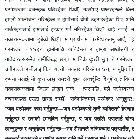
परमेश्‍वरका वचनहरू पढिरहेका थियौँ, त्यसोभए पाष्टरहरूले किन
हाम्रो आलोचना गरिरहेका र हामीलाई दोषी ठहराइरहेका थिए अनि
गाउँलेहरूलाई हामीलाई इन्कार गर्न भनिरहेका थिए? थाहै नपाई, म
नकारात्मकतामा डुबेको थिएँ। म प्रार्थनामा परमेश्‍वरसामु आएँ, “हे
परमेश्‍वर, पाष्टरहरू हामीमाथि खनिँदैछन् र हाम्रा साथीसँगी र
नातेदारहरूसमेत हामीविरुद्ध छन्। म निकै दुःखी छु। हे परमेश्‍वर,
उनीहरूले हामीलाई किन यस्तो व्यवहार गरिरहेका छन्, म बुझ्दिनँ।
कृपया मलाई यो कुरा अझ राम्ररी बुझ्न अन्तर्दृष्टि दिनुहोस् ताकि म
नकारात्मकतामा जिउन छोड्न सकूँ।” त्यसपछि, मैले परमेश्‍वरका
वचनहरूको एउटा खण्ड सम्झेँ। सर्वशक्तिमान्‌ परमेश्‍वर भन्‍नुहुन्छ:
“
जब परमेश्‍वर काम गर्नुहुन्छ—जब परमेश्वरले कुनै व्यक्तिको हेरचाह
गर्नुहुन्छ र उसको छानबिन गर्नुहुन्छ, र जब उहाँले उसलाई योग्य
ठान्नुहुन्छ र अनुमोदन गर्नुहुन्छ—तब शैतानले नजिकबाट पछ्याउँछ, र
उसलाई बहकाउने र गम्भीर रूपमा हानि गर्ने प्रयास गर्छ। परमेश्‍वर त्यो