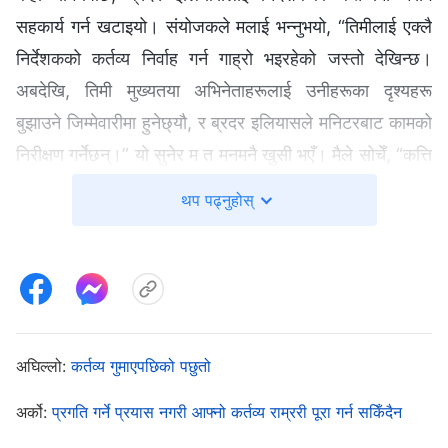
सहकार्य गर्न खटाइयो। संयोजकले मलाई भन्नुभयो, “तिमीलाई एक्लै
निर्देशकको कर्तव्य निर्वाह गर्न गाह्रो भइरहेको जस्तो देखिन्छ।
अबदेखि, तिमी मुख्यतया अभिनेताहरूलाई उनीहरूका दृश्यहरू
बुझाउने जिम्मेवारीमा हुनेछ्यौ, र ब्रदर इलियासले मनिटरबाट कामको
निरीक्षण गर्नेछन्।” यो सुनेर म त मनमनै खुसी भएँ। मैले सोचेँ, “कत्ति
राम्रो! अब मैले मनिटर हेरेर निरीक्षण गर्नु पर्दैन। यसरी मेरो समय
थप पढ्नुहोस्
अझै लचिलो हुनेछ, र म त्यति थकित पनि हुनेछैन।” त्यसपछि,
अभिनेताहरूसँग पूर्वाभ्यास सिध्याउने बित्तिकै, म आफ्नो व्यक्तिगत
काममा लाग्न जान्थेँ। उनीहरूले कस्तो अभिनय गरे भन्ने कुरामा म
वास्ता गर्थिनँ, र परिणामस्वरूप, वास्तविक छायाङ्कनको क्रममा
अभिनेताहरूको प्रस्तुतिमा सधैँ समस्याहरू आइरहन्थे। संयोजकले
अघिल्लो:
कर्तव्य गुमाएपछिको पछुतो
मलाई आफ्नो कर्तव्यप्रतिको मनोवृत्ति जाँच्न भन्नुभयो, तर मैले मनमनै
सोचेँ, “अभिनेताहरूले राम्रो अभिनय गरिरहेका छैनन् भने मैले के
अर्को:
प्रगति गर्ने प्रयास नगरी आफ्नो कर्तव्य राम्ररी पूरा गर्न सकिँदैन
जाँच्नु छ र? के अब यो दोष ममाथि लगाइँदै छ?” मैले जति धेरै सोचेँ,