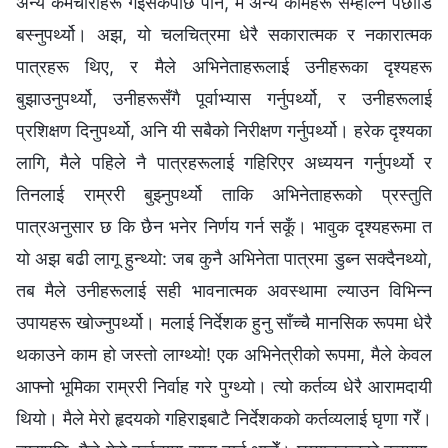
अन्य कर्मचारीहरू गइसकेपछि पनि, म अन्य कामहरू सम्हाल्न पछाडि
बस्नुपर्थ्यो। अझ, यो चलचित्रमा धेरै सकारात्मक र नकारात्मक
पात्रहरू थिए, र मैले अभिनेताहरूलाई उनीहरूका दृश्यहरू
बुझाउनुपर्थ्यो, उनीहरूसँगै पूर्वाभ्यास गर्नुपर्थ्यो, र उनीहरूलाई
प्रशिक्षण दिनुपर्थ्यो, अनि यी सबैको निरीक्षण गर्नुपर्थ्यो। हरेक दृश्यका
लागि, मैले पहिले नै पात्रहरूलाई गहिरिएर अध्ययन गर्नुपर्थ्यो र
तिनलाई राम्ररी बुझ्नुपर्थ्यो ताकि अभिनेताहरूको प्रस्तुति
पात्रअनुसार छ कि छैन भनेर निर्णय गर्न सकूँ। भावुक दृश्यहरूमा त
यो अझ बढी लागू हुन्थ्यो: जब कुनै अभिनेता पात्रमा डुब्न सक्दैनथ्यो,
तब मैले उनीहरूलाई सही भावनात्मक अवस्थामा ल्याउन विभिन्न
उपायहरू खोज्नुपर्थ्यो। मलाई निर्देशक हुनु साँच्चै मानसिक रूपमा धेरै
थकाउने काम हो जस्तो लाग्थ्यो! एक अभिनेत्रीको रूपमा, मैले केवल
आफ्नो भूमिका राम्ररी निर्वाह गरे पुग्थ्यो। त्यो कर्तव्य धेरै आरामदायी
थियो। मैले मेरो हृदयको गहिराइबाटै निर्देशकको कर्तव्यलाई घृणा गरेँ।