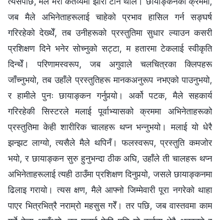
त्यसपछि, मैले मेरो कर्तव्यमा झारा टार्न थालेँ। छायाङ्कनको क्रममा,
जब मैले अभिनेताहरूलाई चाहेको प्रभाव हासिल गर्न सङ्घर्ष
गरिरहेको देख्थेँ, तब उनीहरूको प्रस्तुतिमा सुधार ल्याउन कसरी
प्रशिक्षण दिने भनेर सोच्नुको सट्टा, म हतारमा टेकलाई स्वीकृति
दिन्थेँ। परिणामस्वरूप, जब अगुवाले चलचित्रका क्लिपहरू
जाँच्नुभयो, तब उहाँले प्रस्तुतिहरू मानकअनुरूप नभएको पाउनुभयो,
र हामीले पुनः छायाङ्कन गर्नुपर्‍यो। अर्को पटक, मैले सहकार्य
गरिरहेकी सिस्टरले मलाई पूर्वाभ्यासको क्रममा अभिनेताहरूको
प्रस्तुतिमा केही शारीरिक चालहरू थप्न भन्नुभयो। मलाई यो धेरै
झन्झट लाग्यो, त्यसैले मैले थपिनँ। फलस्वरूप, प्रस्तुति कमजोर
भयो, र छायाङ्कन सुरु हुनुभन्दा ठीक अघि, उहाँले ती चालहरू थप्न
अभिनेताहरूलाई त्यही ठाउँमा प्रशिक्षण दिनुपर्‍यो, जसले छायाङ्कनमा
ढिलाइ गरायो। त्यस क्षण, मैले आफ्नो जिम्मेवारी पूरा नगरेको थाहा
पाएर भित्रभित्रै नराम्रो महसुस गरेँ। तर पछि, जब वास्तवमा काम