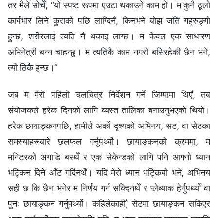
तर मैले सोचेँ, “यो स्पष्ट रूपमा एउटा थकाउने काम हो। म कुनै ठूलो
कार्यभार लिने कुराको पछि लाग्दिनँ, किनभने बोझ जति गह्रुङ्गो
हुन्छ, शरीरलाई त्यति नै थकाइ लाग्छ। म केवल एक साधारण
अभिनेत्री बन्न चाहन्छु। म त्यतिकै काम नगरी बसिरहेकी छैन भने,
त्यो ठिकै हुन्छ।”
जब म मेरो पहिलो चलचित्र निर्देशन गर्ने जिम्मामा थिएँ, तब
संयोजकले हरेक दिनको लागि व्यस्त तालिका बनाउनुभएको थियो।
हरेक छायाङ्कनपछि, हामीले अर्को दृश्यको अभिनय, सट, वा सेटका
समस्याहरूबारे छलफल गर्नुपर्थ्यो। छायाङ्कनको क्रममा, म
मनिटरको अगाडि बस्थेँ र एक सेकेन्डको लागि पनि आफ्नो ध्यान
भट्किन दिने आँट गर्दिनथेँ। यदि मेरो ध्यान भट्कियो भने, अभिनय
सही छ कि छैन भनेर म निर्णय गर्न सक्दिनथेँ र प्लेब्याक हेर्नुपर्थ्यो वा
पुनः छायाङ्कन गर्नुपर्थ्यो। कहिलेकाहीँ, सेटमा छायाङ्कन सकिएर