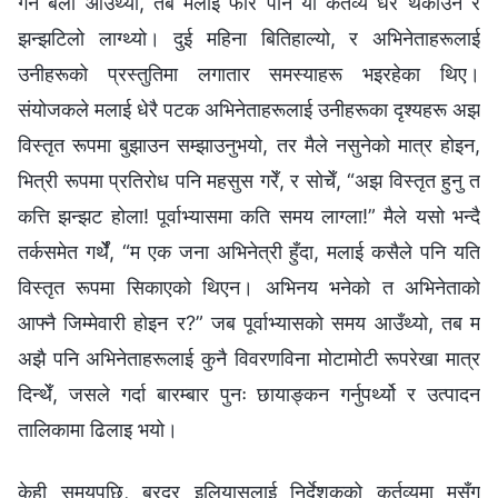
गर्ने बेला आउँथ्यो, तब मलाई फेरि पनि यो कर्तव्य धेरै थकाउने र
झन्झटिलो लाग्थ्यो। दुई महिना बितिहाल्यो, र अभिनेताहरूलाई
उनीहरूको प्रस्तुतिमा लगातार समस्याहरू भइरहेका थिए।
संयोजकले मलाई धेरै पटक अभिनेताहरूलाई उनीहरूका दृश्यहरू अझ
विस्तृत रूपमा बुझाउन सम्झाउनुभयो, तर मैले नसुनेको मात्र होइन,
भित्री रूपमा प्रतिरोध पनि महसुस गरेँ, र सोचेँ, “अझ विस्तृत हुनु त
कत्ति झन्झट होला! पूर्वाभ्यासमा कति समय लाग्ला!” मैले यसो भन्दै
तर्कसमेत गर्थेँ, “म एक जना अभिनेत्री हुँदा, मलाई कसैले पनि यति
विस्तृत रूपमा सिकाएको थिएन। अभिनय भनेको त अभिनेताको
आफ्नै जिम्मेवारी होइन र?” जब पूर्वाभ्यासको समय आउँथ्यो, तब म
अझै पनि अभिनेताहरूलाई कुनै विवरणविना मोटामोटी रूपरेखा मात्र
दिन्थेँ, जसले गर्दा बारम्बार पुनः छायाङ्कन गर्नुपर्थ्यो र उत्पादन
तालिकामा ढिलाइ भयो।
केही समयपछि, ब्रदर इलियासलाई निर्देशकको कर्तव्यमा मसँग