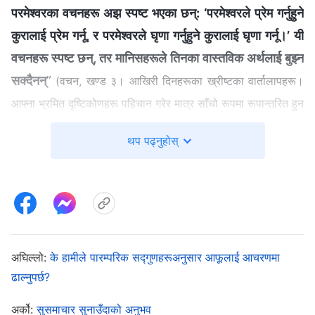
परमेश्‍वरका वचनहरू अझ स्पष्ट भएका छन्: ‘परमेश्‍वरले प्रेम गर्नुहुने
कुरालाई प्रेम गर्नू, र परमेश्‍वरले घृणा गर्नुहुने कुरालाई घृणा गर्नू।’ यी
वचनहरू स्पष्ट छन्, तर मानिसहरूले तिनका वास्तविक अर्थलाई बुझ्न
सक्दैनन्
”
(वचन, खण्ड ३। आखिरी दिनहरूका ख्रीष्टका वार्तालापहरू।
आफ्ना भ्रमित दृष्टिकोणहरू पहिचान गरेर मात्र साँचो रूपमा रूपान्तरित हुन
। परमेश्‍वरका वचनहरू पढिसकेपछि, मैले परमेश्‍वरको
सकिन्छ)
थप पढ्नुहोस्
इच्‍छाको बारेमा केही राम्रोसँग बुझेँ। हामीले मानिसहरूलाई
सिद्धान्तअनुसार व्यवहार गरेको परमेश्‍वर चाहनुहुन्छ, र हामीले
परमेश्‍वरले प्रेम गर्नुहुने कुरालाई प्रेम गर्नु, र परमेश्‍वरले घृणा गर्नुहुने
कुरालाई घृणा गर्नु
। सिद्धान्तको कुनै पनि विषयमा, र व्यक्ति जोसुकै
भए पनि, हामीले तिनीहरूलाई “
परमेश्‍वरले प्रेम गर्नुहुने कुरालाई प्रेम
अघिल्लो:
के हामीले पारम्परिक सद्गुणहरूअनुसार आफूलाई आचरणमा
गर्नू, र परमेश्‍वरले घृणा गर्नुहुने कुरालाई घृणा गर्नू
” भन्‍ने परमेश्‍वरका
ढाल्नुपर्छ?
वचनहरूअनुसार व्यवहार गर्नुपर्छ। एम्‍माले जानी-जानी यी अफवाह र
भ्रमहरू फैलाइरहेकी थिइन्, जसले गर्दा मानिसहरूमा परमेश्‍वरको
अर्को:
सुसमाचार सुनाउँदाको अनुभव