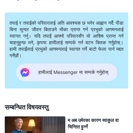
बारेमा धारणा एवं गलतबुझाइ, र परमेश्‍वरको कामको बारेमा अन्योलता
सिर्जना भएको थियो। यसले मण्डली जीवनमा बाधा पुगेको थियो, जुन
तपाई र तपाईको परिवारलाई अति आवश्यक छ भनेर आह्वान गर्दै: पीडा
प्रकृतित: दुष्ट काम गर्नु हो। परमेश्‍वरले दुष्ट काम गर्नेहरूलाई घृणा
बिना सुन्दर जीवन बिताउने मौका प्राप्त गर्न प्रभुको आगमनलाई
गर्नुहुन्छ। सामान्य भेला हुन र परमेश्‍वरको वचन पढ्न अरूलाई
स्वागत गर्नु। यदि तपाईं आफ्नो परिवारसँग यो आशिष प्राप्त गर्न
चाहनुहुन्छ भने, कृपया हामीलाई सम्पर्क गर्न बटन क्लिक गर्नुहोस्।
निरन्तर बाधा दिनबाट जोगिन मानिसहरू परमेश्‍वरको पक्षमा उभिएर
हामी तपाईंलाई प्रभुको आगमनलाई स्वागत गर्ने बाटो फेला पार्न मद्दत
दुष्कर्मीहरूलाई इन्कार गर्नुपर्छ, र आफ्‍नो दुष्ट कामहरूलाई रोक्‍नुपर्छ।
गर्नेछौं।
यो कुरा बुझेपछि, मैले अगुवालाई भनें, “एम्‍माले दुष्कर्म गरेकी छिन् भन्‍ने
तथ्यलाई स्विकार्न मलाई गाह्रो भए पनि, यो तथ्य नै हो। म उनीद्वारा
हामीलाई Messenger मा सम्पर्क गर्नुहोस्
विचलित वा बन्धित हुनेछैन। म उनलाई परमेश्‍वरले दिनुभएका
सिद्धान्तअनुसार व्यवहार गर्छु। यदि मण्डलीले उनलाई अलग गर्ने
निर्णय गर्छ भने, म उनीप्रतिका मेरा भावनाहरूलाई पन्छाउनेछु, र म
सम्बन्धित विषयवस्तु
परमेश्‍वरलाई दोष दिनेछैन।” अगुवाले मलाई भने, “यसप्रकारको
परिस्थितिमा, ब्रदर-सिस्टरहरूलाई एम्‍माको बहकाउमा लाग्नबाट
म अब उमेरका कारण व्याकुल वा
चिन्तित हुन्नँ
जोगाउन मण्डलीले एम्‍मालाई अलग्गै राख्ने निर्णय गरेको छ ताकि उनले