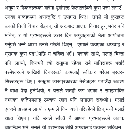
अगुवा र डिकनहरूका बारेमा पूर्वाग्रह फैलाइरहेको कुरा पत्ता लगाएँ।
उनका शब्‍दहरूमा असन्तुष्टि र उपहास थिए। उनले यी कुराहरू
उनको निजी विचार होइनन्, ती अरूबाट आएका विचार हुन् भनेर पनि
भनिन्, र यी प्रश्‍नहरूको उत्तर दिन अगुवाहरूको भेला आयोजना
गर्नुपर्छ भन्‍ने आशा उनले गरेकी थिइन्। एम्‍माले पठाएका अफवाह र
भ्रामक कुरा पढेपछि म चकित भएँ। यसको साथै, मलाई चिन्ता
पनि लाग्यो, किनभने त्यो समूहमा रहेका सबै मानिसहरू भर्खरै
परमेश्‍वरको आखिरी दिनहरूको कामलाई स्वीकार गरेका ब्रदर-
सिस्टरहरू थिए। समूहमा त्यसप्रकारका मेसेजहरू पठाउँदा अवश्य
नै बाधा पैदा हुनेथियो, र यसले सतही जग भएका र समझशक्ति
नभएका कतिपयलाई ठक्‍कर खान पनि लगाउन सक्थ्यो। मलाई
एकदमै असहज लाग्यो र एम्‍माले किन यसो गरिरहेकी छिन् भन्‍ने मलाई
थाहा थिएन। यदि उनले साँच्‍चै नै आफ्‍ना प्रश्‍नहरूको जवाफ
चाहन्थिन् भने, उनले यी प्रश्‍नहरू सीधै अगुवालाई पठाउन सक्थिन्।