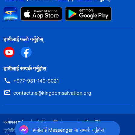
छोड्नेछैनन्।” अगुवाका शब्‍दहरूले मेरा लागि चेतावनी थिए, त्यसपछि
मात्रै मैले भावनामा बहेर एम्‍मालाई मण्डलीमा राख्‍न चाहेको रहेछु भन्‍ने
थाहा पाएँ। एम्‍मालाई आफ्‍नो बारेमा कुनै ज्ञान थिएन। तिनले कुन बेला
दुष्ट काम गरेर फेरि मण्डलीमा बाधा पुर्‍याउनेछिन् भन्न सकिँदैनथ्यो।
हामीलाई फलो गर्नुहोस्
मैले एम्‍माको पक्षमा बिन्ती गर्नुमा कुनै सिद्धान्त थिएन।
पछि, अगुवाले अनुसन्धान गरेर के पत्ता लगाइन् भने एम्‍मामा धारणाहरू
हामीलाई सम्पर्क गर्नुहोस
हुँदा, उनले ती धारणाहरू समाधान गर्न सत्यताको खोजी गर्दिनन्।
बरु, उनले जानी-जानी परमेश्‍वरलाई आक्रमण गर्न निहुँ खोज्‍ने,
+977-981-140-9021
तथ्यहरूलाई बङ्ग्याउने, अफवाह र भ्रम फैलाउने, र ब्रदर-
contact.ne@kingdomsalvation.org
सिस्टरहरूलाई बहकाएर तिनीहरूमा परमेश्‍वरको कामको बारेमा
धारणाहरू सिर्जना गर्ने गर्थिन्। भेलाहरूमा अक्सर उनले तिनीहरूको
कर्तव्य निर्वाहप्रतिको सकारात्मकतामाथि आक्रमण गर्न अगुवाहरू र
प्रयोगका शर्तहरू
गोपनीयता नीति
आभार
कुकिज नीति
समूह प्रमुखहरू काम गर्न योग्य छैनन् भनेर पनि भनिरहन्थिन्, जसले
हामीलाई Messenger मा सम्पर्क गर्नुहोस्
प्रतिलिपि अधिकार © २०२६
सर्वशक्तिमान्‌ परमेश्‍वरको मण्डली
। सबै