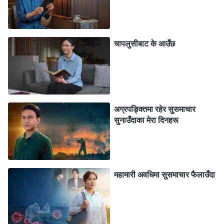
आत्मचिन्तन गर्न सकून्।” मलाई एम्‍माको कठिन परिस्थितिको बारेमा
चिन्ता लागेको भए पनि, मलाई के पनि थाहा थियो भने एम्‍माले
शैतानको नोकरको रूपमा काम गर्दै मण्डली जीवनमा बाधा र व्यवधान
चापलुसीबाट के आउँछ
पुर्‍याइरहेकी थिइन्, र अगुवाले मिलाएको यो कुरा ब्रदर-
सिस्टरहरूलाई अफवाह र भ्रमहरूको धोका वा बाधामा पर्नबाट
जोगाउनका लागि थियो, त्यसैले मैले अरू केही पनि भनिनँ। केही
दिनभित्रै, एम्मा म भएठाउँ आएर आफूलाई भेला समूहबाट हटाइनेछ
अग्रपङ्क्तिमा रहेर सुसमाचार
सुनाउँदाका मेरा दिनहरू
भन्ने कुराले चिन्तित बनेको बताइन्। मैले उनलाई भनें, “तिमीले गलत
गरेकी छौ। यदि तिमी साच्चै नै यी समस्याहरू हल गर्न चाहन्छौ भने
तिमीले यसलाई अगुवासामु ल्याउनुपर्छ र अगुवाले हल गर्न मद्दत गर्न
सक्छन्; तिमीले यी अफवाह र भ्रमहरू ब्रदर-सिस्टरहरूमाझ
महामारी अवधिमा सुसमाचार फैलाउँदा
फैलाएर उनीहरूलाई बाधा दिनुभएन।” म एम्मालाई पश्चाताप गराउन
चाहन्थेँ, तर उनले मेरो कुराको जवाफ दिइनन्। उनले आफू समूहबाट
निकालिन नचाहेको, र यदि उनलाई निकालियो भने नक्कली अकाउन्ट