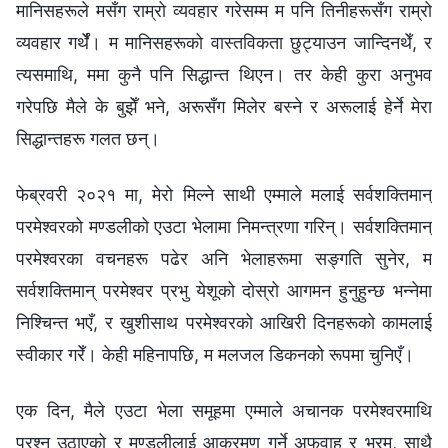
मानिसहरूले मसँग राम्रो व्यवहार गरेसम्म म पनि तिनीहरूसँग राम्रो
व्यवहार गर्थेँ। म मानिसहरूको वास्तविकता छुट्याउन जान्दिनथेँ, र
त्यसमाथि, ममा कुनै पनि सिद्धान्त थिएन। तर केही कुरा अनुभव
गरेपछि मैले के बुझेँ भने, अरूसँग मिलेर बस्‍ने र अरूलाई हेर्ने मेरा
सिद्धान्तहरू गलत छन्।
फेब्रवरी २०२१ मा, मेरो मिल्ने साथी एम्‍माले मलाई सर्वशक्तिमान्‌
परमेश्‍वरको मण्डलीको एउटा भेलामा निमन्त्रणा गरिन्। सर्वशक्तिमान्‌
परमेश्‍वरका वचनहरू पढेर अनि भेलाहरूमा सङ्गति सुनेर, म
सर्वशक्तिमान्‌ परमेश्‍वर प्रभु येशूको दोस्रो आगमन हुनुहुन्छ भन्‍नेमा
निश्चिन्त भएँ, र खुशीसाथ परमेश्‍वरको आखिरी दिनहरूको कामलाई
स्वीकार गरेँ। केही महिनापछि, म मलजल डिकनको रूपमा चुनिएँ।
एक दिन, मैले एउटा भेला समूहमा एम्‍माले अचानक परमेश्‍वरमाथि
प्रश्‍न उठाएको र मण्डलीलाई आक्रमण गर्ने अफवाह र भ्रम, साथै